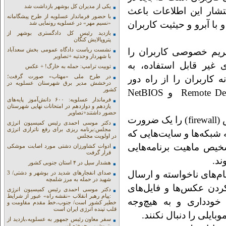
یکی از مدیران کل بوشهر بازداشت شد
شار این اطلاعات باعث
با حضور فرماندار عسلویه از طرح پیشگامانه
 با آبرو و حیثیت کاربران
«نسیم مهر» در عسلویه رونمایی شد
بازدید رئیس کل دادگستری بوشهر از
پتروپالایش کنگان
ریم خصوصی کاربران را
نشست ریاست دادگاه عمومی بخش سعدآباد
با شهردار وحدتیه +تصاویر
غیر قابل استفاده، به
توییت ترامپ: حمله به خارگ! + عکس
در طرح ملی «مهتاب» صورت گرفت؛
کاربران را از راه دور
درخشش مدیر برق شهرستان عسلویه در
کشور
ممکن می‌کنند مانند برنامه‎های Remote Desktop RealVNC و NetBIOS
فرماندار عسلویه: ۶۰۰ دانش‌آموز پایه‌های
یازدهم و دوازدهم در امتحانات نهایی شهرستان
حضور داشتند+تصاویر
رئیس پلیس فتا استان بوشهر استفاده از دیوار آتش (firewall) را یک ضرورت
دکتر موسی احمدی رئیس کمیسیون انرژی
مجلس:برنامه ریزی برای رفع ناترازی انرژی
 شبکه‌ها و سایت‌هایی که
در اولویت مجلس
خیص ماهیت برنامه‌هایی
ادوات کشاورزان دشتی مورد اصابت موشکی
قرار گرفت
ند.
هشدار سیل در ۴ استان جنوبی کشور
یام‌های ناخواسته و ارسال
صدای انفجارهای شدید در بوشهر و دشتی/ 3
شهید در حمله به مرز شلمچه
ردن عکس‌ها و فایل‌های
دکتر موسی احمدی رئیس کمیسیون انرژی
:پیام رهبر انقلاب «نقشه راه» عبور از شرایط
خودداری و به هیچ‌وجه
خطیر کشور است/ جنوب،خط مقدم مقاومت و
قلب تپنده انرژی ایران است
ایلی را دنبال نکنند.
سفر معاون رئیس جمهور به عسلویه،بازدید از
پتروشیمی جم+تصاویر