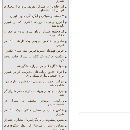
شیراز
این خانه‌باغ در شیراز، تعریف تازه‌ای از معماری
ایرانی است+تصاویر
۷ کشته در سیلاب و آبگرفتگی جنوب ایران
آخرین وضعیت پرونده دختری که در شیراز
ناپدید شد
امام‌جمعه شیراز: زمان شاه، مردم در فقر و
فلاکت بودند
ماجرای اختلاس نجومی یک کارمند بانک در
فارس
خرس قهوه‌ای سیوند فارس تلف شد + عکس
عکس/ حرکت یک کافه در شیراز جلب توجه
کرد
خواستگار قلابی در شیراز دستگیر شد
اجرای دقیق برنامه‌های مدیریت بار در شیراز
برای حفظ پایداری شبکه برق
موکب احمد بن موسی (ع) شیراز عازم مرز
شلمچه شد
جزئیات جدید از پرونده دختری که در شیراز گم
شد
واژگونی اتوبوس مشهد به شیراز در
تفت+تصاویر
عکس جالب از شمایل متفاوت یک بانک در
شیراز
تصویر متفاوت از بازیگر سریال مختار در شیراز
تصاویر/ شیراز، سرشار از عطر شکوفه‌های
بهار نارنج