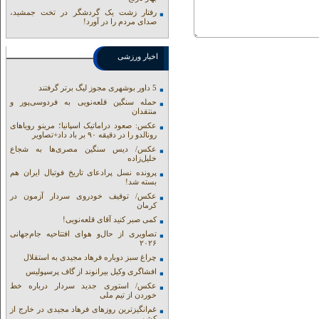
رفتار زشت یک گردشگر در تخت جمشید،
صدای مردم را در آورد!
اخبار ورزشی
5 داور بوشهری مجوز لیگ برتر گرفتند
حمله سنگین قلعه‌نویی به فردوسی‌پور و
منتقدان
عکس: صعود دراماتیک اسپانیا؛ مرینو رویاهای
رونالدو را در دقیقه ۹۰ بر باد داد+تصاویر
عکس/ دیس سنگین مصری‌ها به شجاع
خلیل‌زاده
پرونده نسل پرادعای تاریخ فوتبال ایران هم
بسته شد!
عکس/ توقیف خودروی سردار آزمون در
کرمان
کمی صبر کنید آقای قلعه‌نویی!
تصاویری از حال‌و هوای افتتاحیه جام‌جهانی
۲۰۲۶
چراغ سبز دوباره فرهاد مجیدی به استقلال
افشاگری وکیل بیرانوند از گاف‌ پرسپولیس
عکس/ استوری جدید سردار درباره خط
خوردن از تیم ملی
غم‌انگیزترین روزهای فرهاد مجیدی در خارج از
کشور