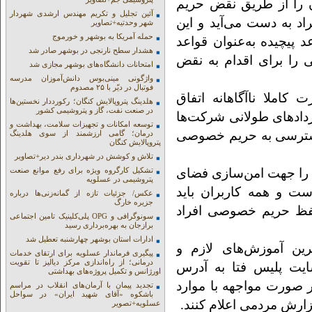
ن را از طریق نقض حریم
آئین تجلیل و تکریم مهندس ارشدی شهردار
 به دست می‌آید و این
شهر وحدتیه+تصاویر
حمله آمریکا به بوشهر و خورموج
 پیچیده به‌عنوان قواعد
هشدار سطح نارنجی در بوشهر صادر شد
ا برای اقدام به نقض
امتحانات دانشگاه‌های بوشهر مجازی شد
واژگونی مینی‌بوس دانش‌آموزان مدرسه
فوتبال در دیّر با ۲۵ مصدوم
املا ناآگاهانه‌ اتفاق
هلدینگ پتروپالایش کنگان؛ رکورددار نخستین‌ها
در صنعت نفت، گاز و پتروشیمی کشور
اردادهای طولانی شرکت‌ها
توسعه امکانات و تجهیزات سلامت، بهداشت و
ه دسترسی به حریم خصوصی
درمان؛ گامی ارزشمند از سوی هلدینگ
پتروپالایش کنگان
تلاش و کوشش در شهرداری بندر دیر+تصاویر
د را جهت امن‌سازی فضای
تشکیل کارگروه ویژه برای رفع موانع صنعت
پتروشیمی در عسلویه
است و همه کاربران باید
عکس/ جزئیات تازه از گمانه‌زنی‌ها درباره
جزیره خارگ
حفظ حریم خصوصی افراد
سونوگرافی و OPG پلی‌کلینیک تامین اجتماعی
برازجان به بهره‌برداری رسید
ادارات استان بوشهر چهارشنبه تعطیل شد
رین آموزش‌های لازم و
پیگیری فرماندار عسلویه برای ارتقای خدمات
درمانی؛ از راه‌اندازی مرکز دیالیز تا تقویت
ایت پلیس فتا به آدرس
اورژانس و تکمیل پروژه‌های بهداشتی
افت و همچنین در صورت مواجهه با موارد
تجدید پیمان با آرمان‌های انقلاب در مراسم
باشکوه «آقای شهید ایران» در سواحل
ارش مردمی اعلام کنند.
عسلویه+تصویر