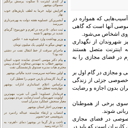
از کندی اینترنت تا سکوت پرسش برانگیز
مسولان بوشهر
افزایش تولید خرما به لطف بارش‌های خوب
بهار
سیب‌هایی که همواره در
آبشیرین‌کن عسلویه هفته دولت به بهره‌برداری
می‌رسد
وصی آنها است که گاهی
ثبت دمای ۵۰ درجه در اهرم و خورموج؛ گرمای
بروی اشخاص می‌شود.
شدید در بوشهر تا شنبه
وزیر بهداشت وارد عسلویه شد + عکس
 شهروندان از نگهداری
جهش میگو به کیلویی یک میلیون تومان
ه اینترنت متصل هستند
ماجرای سرقت از خط انتقال نفت در دشتی
چه بود؟
م در فضای مجازی را به
پیام دکتر موسی احمدی نماینده جنوب استان
بوشهر خطاب به مهندس سخاوت اسدی رییس
محترم هیات مدیره صندوق بازنشستگی نفت
و مجازی در گام اول بر
اولین مصاحبه سرپرست جدید مالیاتی بوشهر
گرما، کارمندان پارس جنوبی را تعطیل کرد
خصوصی جزئی از زندگی
براساس اعلام استانداری ادارات بوشهر
ن بدون اجازه و رضایت
چهارشنبه تعطیل شد
فرماندار عسلویه؛ تأمین آب شرب مهم‌ترین
اولویت شهرستان است/رضایت مردم مهم‌ترین
معیار سنجش عملکرد مدیران است
سوی برخی از هموطنان
مهم‌ترین اخبار استان بوشهر
بانی شوند.
انتصاب و ارتقاء شایسته عبداله رادمرد در
پتروشیمی جم+تصویر
صوصی در فضای مجازی
تاخت و تاز گرما در بوشهر/ دمای «اهرم» به
اربران است که باید در
52 درجه رسید