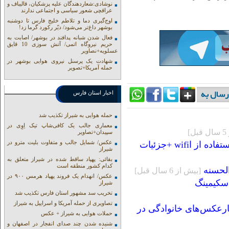
نوشادی:شعاردهندگان علیه پزشکیان، قالیباف و
عراقچی شعور سیاسی و اجتماعی ندارند
اوج‌گیری دما و تلاطم خلیج فارس تا دوشنبه
بوشهر داغ‌تر می‌شود/ دیّر رکورد گرما زد!
فعال شدن شبانه پدافند در بوشهر/ اصابت به
حریم نیروگاه اتمی/ آتش سوزی 10 قایق
عسلویه+نصاویر
شهادت یک پرسنل نیروی هوایی بوشهر در
حمله آمریکا+تصویر
اخبار استان فارس
حمله هوایی به شیراز تکذیب شد
معماری جالب یک کافی‌شاپ تیک اِوِی در
]
سپیدان+تصاویر
عکس/ شمایل جالب و متفاوت بلیت مترو در
wif +جزئیات
شیراز
بقائی: پهپاد ساقط شده در شیراز متعلق به
کدام کشور منطقه است
الحسنه
[بيش از 6 سال قبل]
عکس/ انهدام یک فروند پهپاد هرمس ۹۰۰ در
سکیمینگ
شیراز
تخریب سد مشهور استان فارس تکذیب شد
تصاویری از حمله آمریکا و اسراییل به شیراز
ارعکس‌های خانوادگی در
حملات هوایی به شیراز + عکس
شنیده شدن چند صدای انفجار در اصفهان و