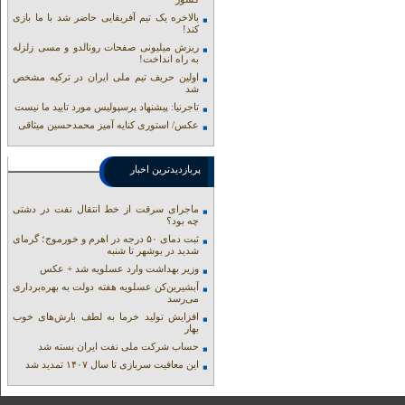
بالاخره یک تیم آفریقایی حاضر شد با ما بازی
کند!
ریزش میلیونی صفحات رونالدو و مسی زلزله
به راه انداخت!
اولین حریف تیم ملی ایران در ترکیه مشخص
شد
تاجرنیا: پیشنهاد پرسپولیس مورد تایید ما نیست
عکس/ استوری کنایه آمیز محمدحسین میثاقی
پربازدیدترین اخبار
ماجرای سرقت از خط انتقال نفت در دشتی
چه بود؟
ثبت دمای ۵۰ درجه در اهرم و خورموج؛ گرمای
شدید در بوشهر تا شنبه
وزیر بهداشت وارد عسلویه شد + عکس
آبشیرین‌کن عسلویه هفته دولت به بهره‌برداری
می‌رسد
افزایش تولید خرما به لطف بارش‌های خوب
بهار
حساب‌ شرکت ملی نفت ایران بسته شد
این معافیت سربازی تا سال ۱۴۰۷ تمدید شد