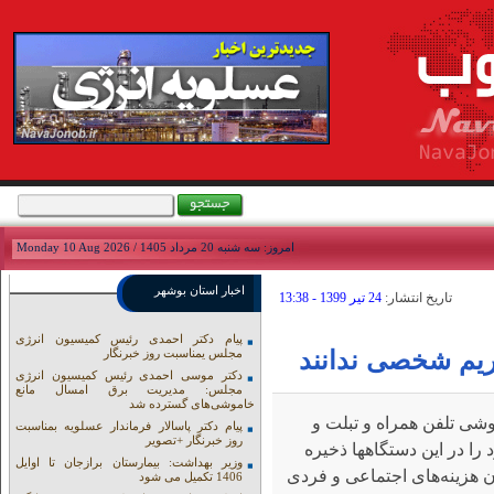
امروز: سه شنبه 20 مرداد 1405 / Monday 10 Aug 2026
اخبار استان بوشهر
تاريخ انتشار:
24 تير 1399 - 13:38
پیام دکتر احمدی رئیس کمیسیون انرژی
حریم شخصی ندانند
مجلس یمناسبت روز خبرنگار
دکتر موسی احمدی رئیس کمیسیون انرژی
مجلس: مدیریت برق امسال مانع
خاموشی‌های گسترده شد
شی تلفن همراه و تبلت و
پیام دکتر پاسالار فرماندار عسلویه بمناسبت
روز خبرنگار +تصویر
مانند آن را هرگز حریم شخصی ندانند و اطلاعات شخصی خود را در این دستگاه‎ها ذخیره
وزیر بهداشت: بیمارستان برازجان تا اوایل
ن هزینه‌های اجتماعی و فردی
1406 تکمیل می شود