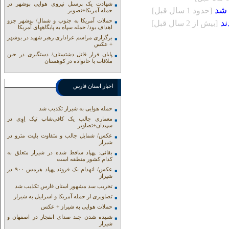
شهادت یک پرسنل نیروی هوایی بوشهر در
 شد
[حدود 1 سال قبل]
حمله آمریکا+تصویر
حملات آمریکا به جنوب و شمال/ بوشهر جزو
[بيش از 2 سال قبل]
اهداف بود/ حمله سپاه به پایگاههای آمریکا
برگزاری مراسم عزاداری رهبر شهید در بوشهر
+ عکس
پایان فرار قاتل دشتستان/ دستگیری در حین
ملاقات با خانواده در کوهستان
اخبار استان فارس
حمله هوایی به شیراز تکذیب شد
معماری جالب یک کافی‌شاپ تیک اِوِی در
سپیدان+تصاویر
عکس/ شمایل جالب و متفاوت بلیت مترو در
شیراز
بقائی: پهپاد ساقط شده در شیراز متعلق به
کدام کشور منطقه است
عکس/ انهدام یک فروند پهپاد هرمس ۹۰۰ در
شیراز
تخریب سد مشهور استان فارس تکذیب شد
تصاویری از حمله آمریکا و اسراییل به شیراز
حملات هوایی به شیراز + عکس
شنیده شدن چند صدای انفجار در اصفهان و
شیراز