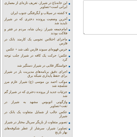
این خانه‌باغ در شیراز، تعریف تازه‌ای از معماری
ایرانی است+تصاویر
۷ کشته در سیلاب و آبگرفتگی جنوب ایران
آخرین وضعیت پرونده دختری که در شیراز
ناپدید شد
امام‌جمعه شیراز: زمان شاه، مردم در فقر و
فلاکت بودند
ماجرای اختلاس نجومی یک کارمند بانک در
فارس
خرس قهوه‌ای سیوند فارس تلف شد + عکس
عکس/ حرکت یک کافه در شیراز جلب توجه
کرد
خواستگار قلابی در شیراز دستگیر شد
اجرای دقیق برنامه‌های مدیریت بار در شیراز
برای حفظ پایداری شبکه برق
موکب احمد بن موسی (ع) شیراز عازم مرز
شلمچه شد
جزئیات جدید از پرونده دختری که در شیراز گم
شد
واژگونی اتوبوس مشهد به شیراز در
تفت+تصاویر
عکس جالب از شمایل متفاوت یک بانک در
شیراز
تصویر متفاوت از بازیگر سریال مختار در شیراز
تصاویر/ شیراز، سرشار از عطر شکوفه‌های
بهار نارنج