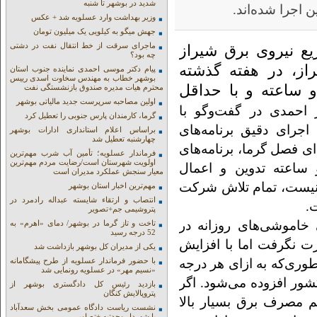
شدید در بوشهر تا شنبه
ن اجرا شده‌اند.
وزیر بهداشت وارد عسلویه شد + عکس
جهش میگو به کیلویی یک میلیون تومان
ماجرای سرقت از خط انتقال نفت در دشتی
ع نیروی برق شیراز
چه بود؟
ز، در هفته گذشته
پیام دکتر موسی احمدی نماینده جنوب استان
بوشهر خطاب به مهندس سخاوت اسدی رییس
و ساعته و با حداقل
محترم هیات مدیره صندوق بازنشستگی نفت
اولین مصاحبه سرپرست جدید مالیاتی بوشهر
 احمدی در گفت‌و‌گو با
گرما، کارمندان پارس جنوبی را تعطیل کرد
اجرای دقیق برنامه‌های
براساس اعلام استانداری ادارات بوشهر
چهارشنبه تعطیل شد
ی فصل گرما، برنامه‌های
فرماندار عسلویه؛ تأمین آب شرب مهم‌ترین
اولویت شهرستان است/رضایت مردم مهم‌ترین
اعته تدوین و اعمال
معیار سنجش عملکرد مدیران است
ا نیست، تمام تلاش شرکت
مهم‌ترین اخبار استان بوشهر
انتصاب و ارتقاء شایسته عبداله رادمرد در
.
پتروشیمی جم+تصویر
 خاموشی‌های روزانه در
تاخت و تاز گرما در بوشهر/ دمای «اهرم» به
52 درجه رسید
ت نگرفت اما با افزایش
یکی از مدیران کل بوشهر بازداشت شد
طوری‌که به ازای هر درجه
با حضور فرماندار عسلویه از طرح پیشگامانه
«نسیم مهر» در عسلویه رونمایی شد
صرف برق کشور افزوده می‌شود. اگر
بازدید رئیس کل دادگستری بوشهر از
پتروپالایش کنگان
م مصرف برق بسیار بالا
نشست ریاست دادگاه عمومی بخش سعدآباد
با شهردار وحدتیه +تصاویر