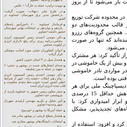
ت بار می‌شود تا از بروز
توییت ترامپ: حمله به خارگ! + عکس
در طرح ملی «مهتاب» صورت گرفت؛
درخشش مدیر برق شهرستان عسلویه در
 در محدوده شرکت توزیع
کشور
 قالب محدودیت‌های دو
فرماندار عسلویه: ۶۰۰ دانش‌آموز پایه‌های
یازدهم و دوازدهم در امتحانات نهایی شهرستان
. همچنین گروه‌های رزرو
حضور داشتند+تصاویر
دکتر موسی احمدی رئیس کمیسیون انرژی
ر گرفته شده‌اند که تنها در صورت
مجلس:برنامه ریزی برای رفع ناترازی انرژی
در اولویت مجلس
 می‌شود.
ادوات کشاورزان دشتی مورد اصابت موشکی
ز تأکید کرد: هر مشترک
قرار گرفت
هشدار سیل در ۴ استان جنوبی کشور
 و بیش از یک خاموشی در
صدای انفجارهای شدید در بوشهر و دشتی/ 3
شهید در حمله به مرز شلمچه
در مواردی نادر خاموشی
دکتر موسی احمدی رئیس کمیسیون انرژی
فنی بوده است.
:پیام رهبر انقلاب «نقشه راه» عبور از شرایط
خطیر کشور است/ جنوب،خط مقدم مقاومت و
یسپاچینگ ملی برای هر
قلب تپنده انرژی ایران است
سفر معاون رئیس جمهور به عسلویه،بازدید از
منطقه تعیین شده، از شهروندان خواست با کاهش حداقل 15 درصدی
پتروشیمی جم+تصاویر
براز امیدواری کرد: با
آئین تجلیل و تکریم مهندس ارشدی شهردار
شهر وحدتیه+تصاویر
اه‌های تجدیدپذیر، مشکل
حمله آمریکا به بوشهر و خورموج
هشدار سطح نارنجی در بوشهر صادر شد
امتحانات دانشگاه‌های بوشهر مجازی شد
رد و افزود: استفاده از