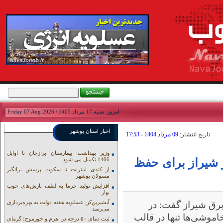
امروز: شنبه 17 مرداد 1405 / Friday 07 Aug 2026
اخبار استان بوشهر
تاريخ انتشار:
09 مرداد 1404 - 17:53
وزیر بهداشت: بیمارستان برازجان تا اوایل
ر شیراز برای حفظ
1406 تکمیل می شود
از کندی اینترنت تا سکوت پرسش برانگیز
مسولان بوشهر
افزایش تولید خرما به لطف بارش‌های خوب
بهار
آبشیرین‌کن عسلویه هفته دولت به بهره‌برداری
رق شیراز گفت: در
می‌رسد
موشی‌ها تنها در قالب
ثبت دمای ۵۰ درجه در اهرم و خورموج؛ گرمای