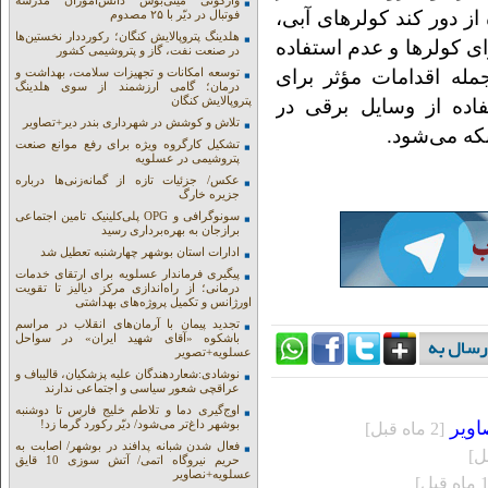
واژگونی مینی‌بوس دانش‌آموزان مدرسه
فاده از دور کند کولر‌های آبی،
فوتبال در دیّر با ۲۵ مصدوم
هلدینگ پتروپالایش کنگان؛ رکورددار نخستین‌ها
ی کولر‌ها و عدم استفاده
در صنعت نفت، گاز و پتروشیمی کشور
ه اقدامات مؤثر برای
توسعه امکانات و تجهیزات سلامت، بهداشت و
درمان؛ گامی ارزشمند از سوی هلدینگ
پتروپالایش کنگان
اده از وسایل برقی در
تلاش و کوشش در شهرداری بندر دیر+تصاویر
که می‌شود.
تشکیل کارگروه ویژه برای رفع موانع صنعت
پتروشیمی در عسلویه
عکس/ جزئیات تازه از گمانه‌زنی‌ها درباره
جزیره خارگ
سونوگرافی و OPG پلی‌کلینیک تامین اجتماعی
برازجان به بهره‌برداری رسید
ادارات استان بوشهر چهارشنبه تعطیل شد
پیگیری فرماندار عسلویه برای ارتقای خدمات
درمانی؛ از راه‌اندازی مرکز دیالیز تا تقویت
اورژانس و تکمیل پروژه‌های بهداشتی
تجدید پیمان با آرمان‌های انقلاب در مراسم
باشکوه «آقای شهید ایران» در سواحل
عسلویه+تصویر
نوشادی:شعاردهندگان علیه پزشکیان، قالیباف و
عراقچی شعور سیاسی و اجتماعی ندارند
اوج‌گیری دما و تلاطم خلیج فارس تا دوشنبه
اویر
بوشهر داغ‌تر می‌شود/ دیّر رکورد گرما زد!
[2 ماه قبل]
فعال شدن شبانه پدافند در بوشهر/ اصابت به
حریم نیروگاه اتمی/ آتش سوزی 10 قایق
عسلویه+نصاویر