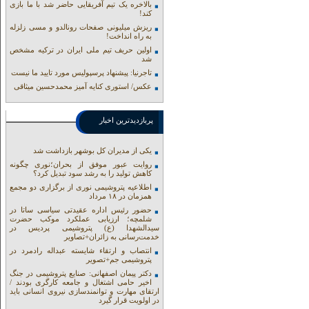
بالاخره یک تیم آفریقایی حاضر شد با ما بازی
کند!
ریزش میلیونی صفحات رونالدو و مسی زلزله
به راه انداخت!
اولین حریف تیم ملی ایران در ترکیه مشخص
شد
تاجرنیا: پیشنهاد پرسپولیس مورد تایید ما نیست
عکس/ استوری کنایه آمیز محمدحسین میثاقی
پربازدیدترین اخبار
یکی از مدیران کل بوشهر بازداشت شد
روایت عبور موفق از بحران؛نوری چگونه
کاهش تولید را به رشد سود تبدیل کرد؟
اطلاعیه پتروشیمی نوری از برگزاری دو مجمع
همزمان در ۱۸ مرداد
حضور رئیس اداره عقیدتی سیاسی ساتا در
شلمچه؛ ارزیابی عملکرد موکب حضرت
سیدالشهدا (ع) پتروشیمی پردیس در
خدمت‌رسانی به زائران+تصاویر
انتصاب و ارتقاء شایسته عبداله رادمرد در
پتروشیمی جم+تصویر
دکتر پیمان اصفهانی: صنایع پتروشیمی در جنگ
اخیر حامی اشتغال و جامعه کارگری بودند /
ارتقای مهارت و توانمندسازی نیروی انسانی باید
در اولویت قرار گیرد