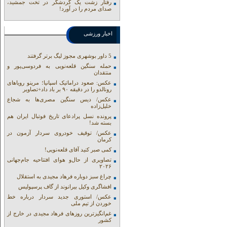
رفتار زشت یک گردشگر در تخت جمشید،
صدای مردم را در آورد!
اخبار ورزشی
5 داور بوشهری مجوز لیگ برتر گرفتند
حمله سنگین قلعه‌نویی به فردوسی‌پور و
منتقدان
عکس: صعود دراماتیک اسپانیا؛ مرینو رویاهای
رونالدو را در دقیقه ۹۰ بر باد داد+تصاویر
عکس/ دیس سنگین مصری‌ها به شجاع
خلیل‌زاده
پرونده نسل پرادعای تاریخ فوتبال ایران هم
بسته شد!
عکس/ توقیف خودروی سردار آزمون در
کرمان
کمی صبر کنید آقای قلعه‌نویی!
تصاویری از حال‌و هوای افتتاحیه جام‌جهانی
۲۰۲۶
چراغ سبز دوباره فرهاد مجیدی به استقلال
افشاگری وکیل بیرانوند از گاف‌ پرسپولیس
عکس/ استوری جدید سردار درباره خط
خوردن از تیم ملی
غم‌انگیزترین روزهای فرهاد مجیدی در خارج از
کشور