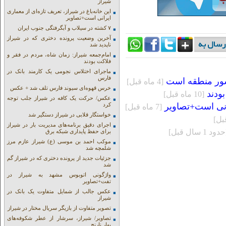
شیراز
این خانه‌باغ در شیراز، تعریف تازه‌ای از معماری
ایرانی است+تصاویر
۷ کشته در سیلاب و آبگرفتگی جنوب ایران
آخرین وضعیت پرونده دختری که در شیراز
ناپدید شد
امام‌جمعه شیراز: زمان شاه، مردم در فقر و
فلاکت بودند
ماجرای اختلاس نجومی یک کارمند بانک در
فارس
کشور منطقه است
[4 ماه قبل]
خرس قهوه‌ای سیوند فارس تلف شد + عکس
ودند
[10 ماه قبل]
عکس/ حرکت یک کافه در شیراز جلب توجه
رانی است+تصاویر
کرد
[7 ماه قبل]
خواستگار قلابی در شیراز دستگیر شد
اجرای دقیق برنامه‌های مدیریت بار در شیراز
دود 1 سال قبل]
برای حفظ پایداری شبکه برق
موکب احمد بن موسی (ع) شیراز عازم مرز
شلمچه شد
جزئیات جدید از پرونده دختری که در شیراز گم
شد
واژگونی اتوبوس مشهد به شیراز در
تفت+تصاویر
عکس جالب از شمایل متفاوت یک بانک در
شیراز
تصویر متفاوت از بازیگر سریال مختار در شیراز
تصاویر/ شیراز، سرشار از عطر شکوفه‌های
بهار نارنج