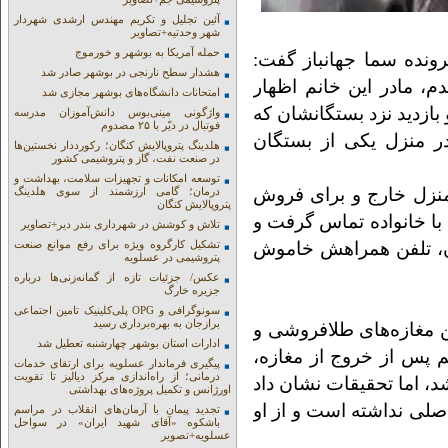
آئین تجلیل و تکریم مهندس ارشدی شهردار
شهر وحدتیه+تصاویر
حمله آمریکا به بوشهر و خورموج
ونده سما جهانباز گفت:
هشدار سطح نارنجی در بوشهر صادر شد
، مادر این خانم اظهار
امتحانات دانشگاه‌های بوشهر مجازی شد
بازدید نزد بستگانشان که
واژگونی مینی‌بوس دانش‌آموزان مدرسه
فوتبال در دیّر با ۲۵ مصدوم
 در منزل یکی از بستگان
هلدینگ پتروپالایش کنگان؛ رکورددار نخستین‌ها
در صنعت نفت، گاز و پتروشیمی کشور
توسعه امکانات و تجهیزات سلامت، بهداشت و
اه ۱۴۰۱، این خانم از منزل خارج و برای فروش
درمان؛ گامی ارزشمند از سوی هلدینگ
پتروپالایش کنگان
 با خانواده تماس گرفت و
تلاش و کوشش در شهرداری بندر دیر+تصاویر
آن، تلفن همراهش خاموش
تشکیل کارگروه ویژه برای رفع موانع صنعت
پتروشیمی در عسلویه
عکس/ جزئیات تازه از گمانه‌زنی‌ها درباره
جزیره خارگ
سونوگرافی و OPG پلی‌کلینیک تامین اجتماعی
برازجان به بهره‌برداری رسید
ین مغازه‌های طلافروشی و
ادارات استان بوشهر چهارشنبه تعطیل شد
 پس از خروج از مغازه،
پیگیری فرماندار عسلویه برای ارتقای خدمات
درمانی؛ از راه‌اندازی مرکز دیالیز تا تقویت
، اما تحقیقات نشان داد
اورژانس و تکمیل پروژه‌های بهداشتی
اصلی نداشته است و از او
تجدید پیمان با آرمان‌های انقلاب در مراسم
باشکوه «آقای شهید ایران» در سواحل
عسلویه+تصویر