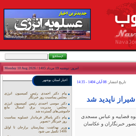
امروز: دوشنبه 19 مرداد 1405 / Monday 10 Aug 2026
اخبار استان بوشهر
تاريخ انتشار:
08 آبان 1404 - 14:35
پیام دکتر احمدی رئیس کمیسیون انرژی
یراز ناپدید شد
مجلس یمناسبت روز خبرنگار
دکتر موسی احمدی رئیس کمیسیون انرژی
مجلس: مدیریت برق امسال مانع
خاموشی‌های گسترده شد
وه قضاییه و عباس مسجدی
پیام دکتر پاسالار فرماندار عسلویه بمناسبت
روز خبرنگار +تصویر
روز (سه شنبه ۶ آبان ماه) با حضور خبرنگاران و عکاسان
وزیر بهداشت: بیمارستان برازجان تا اوایل
1406 تکمیل می شود