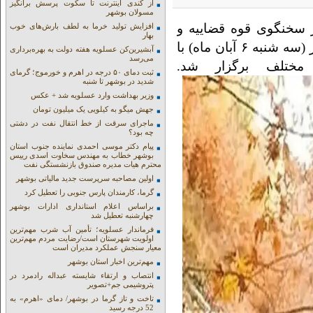
از کندی اینترنت تا سکوت پرسش برانگیز
مسولان بوشهر
سخنگوی قوه قضاییه و
افزایش تولید خرما به لطف بارش‌های خوب
بهار
عباس مسجدی رئیس پزشکی قانونی کشور امروز (سه شنبه ۶ آبان ماه) با
آبشیرین‌کن عسلویه هفته دولت به بهره‌برداری
می‌رسد
مختلف برگزار شد.
ثبت دمای ۵۰ درجه در اهرم و خورموج؛ گرمای
شدید در بوشهر تا شنبه
وزیر بهداشت وارد عسلویه شد + عکس
جهش میگو به کیلویی یک میلیون تومان
ماجرای سرقت از خط انتقال نفت در دشتی
چه بود؟
پیام دکتر موسی احمدی نماینده جنوب استان
بوشهر خطاب به مهندس سخاوت اسدی رییس
محترم هیات مدیره صندوق بازنشستگی نفت
اولین مصاحبه سرپرست جدید مالیاتی بوشهر
گرما، کارمندان پارس جنوبی را تعطیل کرد
براساس اعلام استانداری ادارات بوشهر
چهارشنبه تعطیل شد
فرماندار عسلویه؛ تأمین آب شرب مهم‌ترین
اولویت شهرستان است/رضایت مردم مهم‌ترین
معیار سنجش عملکرد مدیران است
مهم‌ترین اخبار استان بوشهر
انتصاب و ارتقاء شایسته عبداله رادمرد در
پتروشیمی جم+تصویر
تاخت و تاز گرما در بوشهر/ دمای «اهرم» به
52 درجه رسید