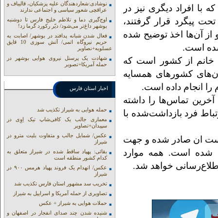
نوشادی:شعاردهندگان علیه پزشکیان، قالیباف و
با افراد دیگری نیز در
عراقچی شعور سیاسی و اجتماعی ندارند
حت پیگرد قرار گرفتند،
اوج‌گیری دما و تلاطم خلیج فارس تا دوشنبه
بوشهر داغ‌تر می‌شود/ دیّر رکورد گرما زد!
 از آن‌ها اخذ توضیح شده
فعال شدن شبانه پدافند در بوشهر/ اصابت به
حریم نیروگاه اتمی/ آتش سوزی 10 قایق
 شده است.
عسلویه+نصاویر
شهادت یک پرسنل نیروی هوایی بوشهر در
 خانم از کشور است که
حمله آمریکا+تصویر
ان‌های کشورهای همسایه
را انجام داده است.
اخبار استان فارس
آخرین تماس‌ها را داشته
حمله هوایی به شیراز تکذیب شد
تباط فرد بازداشت‌شده با
معماری جالب یک کافی‌شاپ تیک اِوِی در
سپیدان+تصاویر
عکس/ شمایل جالب و متفاوت بلیت مترو در
است ان صادر شده و جهت
شیراز
 شده است. همه موارد
بقائی: پهپاد ساقط شده در شیراز متعلق به
کدام کشور منطقه است
لاع‌رسانی خواهد شد.
عکس/ انهدام یک فروند پهپاد هرمس ۹۰۰ در
شیراز
تخریب سد مشهور استان فارس تکذیب شد
تصاویری از حمله آمریکا و اسراییل به شیراز
حملات هوایی به شیراز + عکس
شنیده شدن چند صدای انفجار در اصفهان و