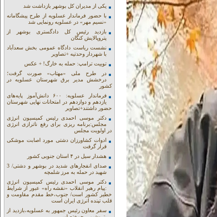
یکی از مدیران کل بوشهر بازداشت شد
با حضور فرماندار عسلویه از طرح پیشگامانه
«نسیم مهر» در عسلویه رونمایی شد
بازدید رئیس کل دادگستری بوشهر از
پتروپالایش کنگان
نشست ریاست دادگاه عمومی بخش سعدآباد
با شهردار وحدتیه +تصاویر
توییت ترامپ: حمله به خارگ! + عکس
در طرح ملی «مهتاب» صورت گرفت؛
درخشش مدیر برق شهرستان عسلویه در
کشور
فرماندار عسلویه: ۶۰۰ دانش‌آموز پایه‌های
یازدهم و دوازدهم در امتحانات نهایی شهرستان
حضور داشتند+تصاویر
دکتر موسی احمدی رئیس کمیسیون انرژی
مجلس:برنامه ریزی برای رفع ناترازی انرژی
در اولویت مجلس
ادوات کشاورزان دشتی مورد اصابت موشکی
قرار گرفت
هشدار سیل در ۴ استان جنوبی کشور
صدای انفجارهای شدید در بوشهر و دشتی/ 3
شهید در حمله به مرز شلمچه
دکتر موسی احمدی رئیس کمیسیون انرژی
:پیام رهبر انقلاب «نقشه راه» عبور از شرایط
خطیر کشور است/ جنوب،خط مقدم مقاومت و
قلب تپنده انرژی ایران است
سفر معاون رئیس جمهور به عسلویه،بازدید از
پتروشیمی جم+تصاویر