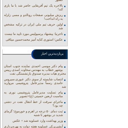
بالاخره یک تیم آفریقایی حاضر شد با ما بازی
کند!
ریزش میلیونی صفحات رونالدو و مسی زلزله
به راه انداخت!
اولین حریف تیم ملی ایران در ترکیه مشخص
شد
تاجرنیا: پیشنهاد پرسپولیس مورد تایید ما نیست
عکس/ استوری کنایه آمیز محمدحسین میثاقی
پربازدیدترین اخبار
پیام دکتر موسی احمدی نماینده جنوب استان
بوشهر خطاب به مهندس سخاوت اسدی رییس
محترم هیات مدیره صندوق بازنشستگی نفت
انتصاب شایسته از سوی دکتر عبوری،سیروس
حامدی رسماً مدیرعامل پتروشیمی مروارید
شد
پیام تسلیت مدیرعامل پتروشیمی نوری به
مناسبت اربعین حسینی (ع)+تصویر
ماجرای سرقت از خط انتقال نفت در دشتی
چه بود؟
ثبت دمای ۵۰ درجه در اهرم و خورموج؛ گرمای
شدید در بوشهر تا شنبه
وزیر بهداشت وارد عسلویه شد + عکس
آبشیرین‌کن عسلویه هفته دولت به بهره‌برداری