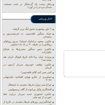
رفتار زشت یک گردشگر در تخت جمشید،
صدای مردم را در آورد!
اخبار ورزشی
5 داور بوشهری مجوز لیگ برتر گرفتند
حمله سنگین قلعه‌نویی به فردوسی‌پور و
منتقدان
عکس: صعود دراماتیک اسپانیا؛ مرینو رویاهای
رونالدو را در دقیقه ۹۰ بر باد داد+تصاویر
عکس/ دیس سنگین مصری‌ها به شجاع
خلیل‌زاده
پرونده نسل پرادعای تاریخ فوتبال ایران هم
بسته شد!
عکس/ توقیف خودروی سردار آزمون در
کرمان
کمی صبر کنید آقای قلعه‌نویی!
تصاویری از حال‌و هوای افتتاحیه جام‌جهانی
۲۰۲۶
چراغ سبز دوباره فرهاد مجیدی به استقلال
افشاگری وکیل بیرانوند از گاف‌ پرسپولیس
عکس/ استوری جدید سردار درباره خط
خوردن از تیم ملی
غم‌انگیزترین روزهای فرهاد مجیدی در خارج از
کشور