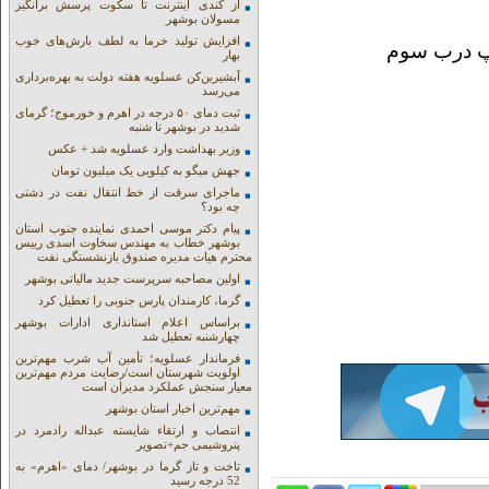
از کندی اینترنت تا سکوت پرسش برانگیز
مسولان بوشهر
افزایش تولید خرما به لطف بارش‌های خوب
بهار
آبشیرین‌کن عسلویه هفته دولت به بهره‌برداری
می‌رسد
ثبت دمای ۵۰ درجه در اهرم و خورموج؛ گرمای
شدید در بوشهر تا شنبه
وزیر بهداشت وارد عسلویه شد + عکس
جهش میگو به کیلویی یک میلیون تومان
ماجرای سرقت از خط انتقال نفت در دشتی
چه بود؟
پیام دکتر موسی احمدی نماینده جنوب استان
بوشهر خطاب به مهندس سخاوت اسدی رییس
محترم هیات مدیره صندوق بازنشستگی نفت
اولین مصاحبه سرپرست جدید مالیاتی بوشهر
گرما، کارمندان پارس جنوبی را تعطیل کرد
براساس اعلام استانداری ادارات بوشهر
چهارشنبه تعطیل شد
فرماندار عسلویه؛ تأمین آب شرب مهم‌ترین
اولویت شهرستان است/رضایت مردم مهم‌ترین
معیار سنجش عملکرد مدیران است
مهم‌ترین اخبار استان بوشهر
انتصاب و ارتقاء شایسته عبداله رادمرد در
پتروشیمی جم+تصویر
تاخت و تاز گرما در بوشهر/ دمای «اهرم» به
52 درجه رسید