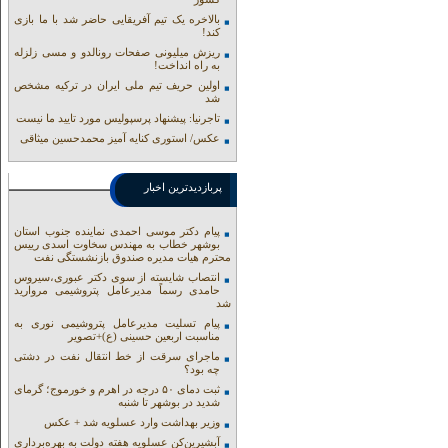
بالاخره یک تیم آفریقایی حاضر شد با ما بازی
کند!
ریزش میلیونی صفحات رونالدو و مسی زلزله
به راه انداخت!
اولین حریف تیم ملی ایران در ترکیه مشخص
شد
تاجرنیا: پیشنهاد پرسپولیس مورد تایید ما نیست
عکس/ استوری کنایه آمیز محمدحسین میثاقی
پربازدیدترین اخبار
پیام دکتر موسی احمدی نماینده جنوب استان
بوشهر خطاب به مهندس سخاوت اسدی رییس
محترم هیات مدیره صندوق بازنشستگی نفت
انتصاب شایسته از سوی دکتر عبوری،سیروس
حامدی رسماً مدیرعامل پتروشیمی مروارید
شد
پیام تسلیت مدیرعامل پتروشیمی نوری به
مناسبت اربعین حسینی (ع)+تصویر
ماجرای سرقت از خط انتقال نفت در دشتی
چه بود؟
ثبت دمای ۵۰ درجه در اهرم و خورموج؛ گرمای
شدید در بوشهر تا شنبه
وزیر بهداشت وارد عسلویه شد + عکس
آبشیرین‌کن عسلویه هفته دولت به بهره‌برداری