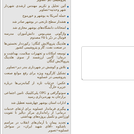
آئین تجلیل و تکریم مهندس ارشدی شهردار
شهر وحدتیه+تصاویر
حمله آمریکا به بوشهر و خورموج
هشدار سطح نارنجی در بوشهر صادر شد
امتحانات دانشگاه‌های بوشهر مجازی شد
واژگونی مینی‌بوس دانش‌آموزان مدرسه
فوتبال در دیّر با ۲۵ مصدوم
هلدینگ پتروپالایش کنگان؛ رکورددار نخستین‌ها
در صنعت نفت، گاز و پتروشیمی کشور
توسعه امکانات و تجهیزات سلامت، بهداشت و
درمان؛ گامی ارزشمند از سوی هلدینگ
پتروپالایش کنگان
تلاش و کوشش در شهرداری بندر دیر+تصاویر
تشکیل کارگروه ویژه برای رفع موانع صنعت
پتروشیمی در عسلویه
عکس/ جزئیات تازه از گمانه‌زنی‌ها درباره
جزیره خارگ
سونوگرافی و OPG پلی‌کلینیک تامین اجتماعی
برازجان به بهره‌برداری رسید
ادارات استان بوشهر چهارشنبه تعطیل شد
پیگیری فرماندار عسلویه برای ارتقای خدمات
درمانی؛ از راه‌اندازی مرکز دیالیز تا تقویت
اورژانس و تکمیل پروژه‌های بهداشتی
تجدید پیمان با آرمان‌های انقلاب در مراسم
باشکوه «آقای شهید ایران» در سواحل
عسلویه+تصویر