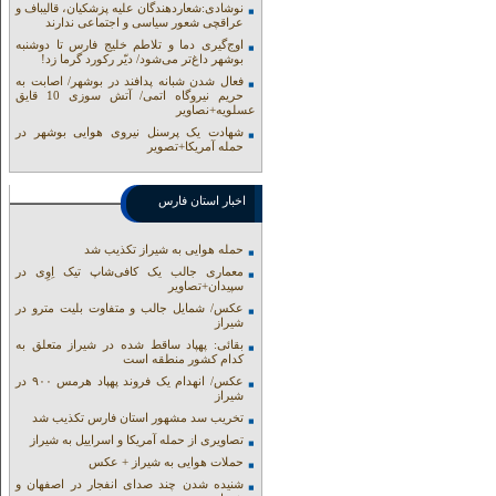
نوشادی:شعاردهندگان علیه پزشکیان، قالیباف و
عراقچی شعور سیاسی و اجتماعی ندارند
اوج‌گیری دما و تلاطم خلیج فارس تا دوشنبه
بوشهر داغ‌تر می‌شود/ دیّر رکورد گرما زد!
فعال شدن شبانه پدافند در بوشهر/ اصابت به
حریم نیروگاه اتمی/ آتش سوزی 10 قایق
عسلویه+نصاویر
شهادت یک پرسنل نیروی هوایی بوشهر در
حمله آمریکا+تصویر
اخبار استان فارس
حمله هوایی به شیراز تکذیب شد
معماری جالب یک کافی‌شاپ تیک اِوِی در
سپیدان+تصاویر
عکس/ شمایل جالب و متفاوت بلیت مترو در
شیراز
بقائی: پهپاد ساقط شده در شیراز متعلق به
کدام کشور منطقه است
عکس/ انهدام یک فروند پهپاد هرمس ۹۰۰ در
شیراز
تخریب سد مشهور استان فارس تکذیب شد
تصاویری از حمله آمریکا و اسراییل به شیراز
حملات هوایی به شیراز + عکس
شنیده شدن چند صدای انفجار در اصفهان و