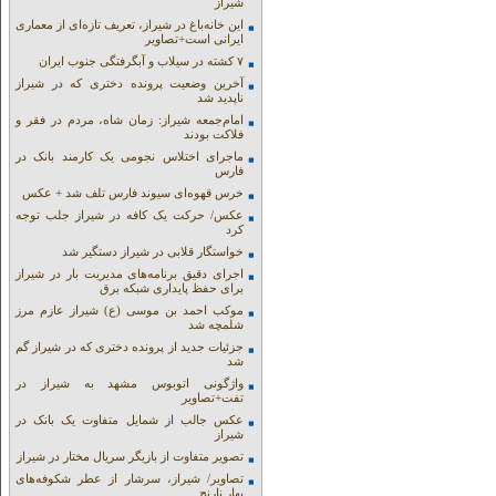
شیراز
این خانه‌باغ در شیراز، تعریف تازه‌ای از معماری
ایرانی است+تصاویر
۷ کشته در سیلاب و آبگرفتگی جنوب ایران
آخرین وضعیت پرونده دختری که در شیراز
ناپدید شد
امام‌جمعه شیراز: زمان شاه، مردم در فقر و
فلاکت بودند
ماجرای اختلاس نجومی یک کارمند بانک در
فارس
خرس قهوه‌ای سیوند فارس تلف شد + عکس
عکس/ حرکت یک کافه در شیراز جلب توجه
کرد
خواستگار قلابی در شیراز دستگیر شد
اجرای دقیق برنامه‌های مدیریت بار در شیراز
برای حفظ پایداری شبکه برق
موکب احمد بن موسی (ع) شیراز عازم مرز
شلمچه شد
جزئیات جدید از پرونده دختری که در شیراز گم
شد
واژگونی اتوبوس مشهد به شیراز در
تفت+تصاویر
عکس جالب از شمایل متفاوت یک بانک در
شیراز
تصویر متفاوت از بازیگر سریال مختار در شیراز
تصاویر/ شیراز، سرشار از عطر شکوفه‌های
بهار نارنج