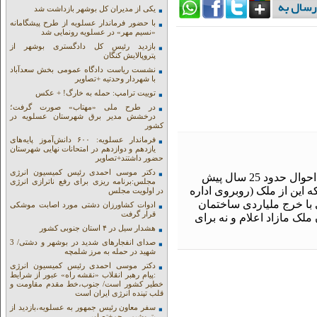
یکی از مدیران کل بوشهر بازداشت شد
با حضور فرماندار عسلویه از طرح پیشگامانه
«نسیم مهر» در عسلویه رونمایی شد
بازدید رئیس کل دادگستری بوشهر از
پتروپالایش کنگان
نشست ریاست دادگاه عمومی بخش سعدآباد
با شهردار وحدتیه +تصاویر
توییت ترامپ: حمله به خارگ! + عکس
در طرح ملی «مهتاب» صورت گرفت؛
درخشش مدیر برق شهرستان عسلویه در
کشور
فرماندار عسلویه: ۶۰۰ دانش‌آموز پایه‌های
یازدهم و دوازدهم در امتحانات نهایی شهرستان
حضور داشتند+تصاویر
دکتر موسی احمدی رئیس کمیسیون انرژی
بنام اداره ثبت احوال بوشهر به کام مدیر کل ، اداره کل ثبت احوال حدود 25 سال پیش
مجلس:برنامه ریزی برای رفع ناترازی انرژی
 این از ملک (روبروی اداره
در اولویت مجلس
با خرج ملیاردی ساختمان
ادوات کشاورزان دشتی مورد اصابت موشکی
قرار گرفت
لک مازاد اعلام و نه برای
هشدار سیل در ۴ استان جنوبی کشور
صدای انفجارهای شدید در بوشهر و دشتی/ 3
شهید در حمله به مرز شلمچه
دکتر موسی احمدی رئیس کمیسیون انرژی
:پیام رهبر انقلاب «نقشه راه» عبور از شرایط
خطیر کشور است/ جنوب،خط مقدم مقاومت و
قلب تپنده انرژی ایران است
سفر معاون رئیس جمهور به عسلویه،بازدید از
پتروشیمی جم+تصاویر