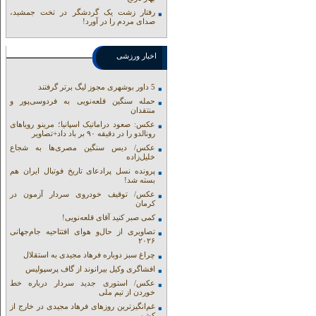
رفتار زشت یک گردشگر در تخت جمشید،
صدای مردم را در آورد!
اخبار ورزشی
5 داور بوشهری مجوز لیگ برتر گرفتند
حمله سنگین قلعه‌نویی به فردوسی‌پور و
منتقدان
عکس: صعود دراماتیک اسپانیا؛ مرینو رویاهای
رونالدو را در دقیقه ۹۰ بر باد داد+تصاویر
عکس/ دیس سنگین مصری‌ها به شجاع
خلیل‌زاده
پرونده نسل پرادعای تاریخ فوتبال ایران هم
بسته شد!
عکس/ توقیف خودروی سردار آزمون در
کرمان
کمی صبر کنید آقای قلعه‌نویی!
تصاویری از حال‌و هوای افتتاحیه جام‌جهانی
۲۰۲۶
چراغ سبز دوباره فرهاد مجیدی به استقلال
افشاگری وکیل بیرانوند از گاف‌ پرسپولیس
عکس/ استوری جدید سردار درباره خط
خوردن از تیم ملی
غم‌انگیزترین روزهای فرهاد مجیدی در خارج از
کشور