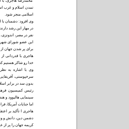
محمدرضا هاجری، با اش
اسلامی منجر شود.
وی افزود: دشمنان با ا
در مهار این رشد دارند،
نفر در مصر، اندونزی،
این عضو شورای شهر شی
برای پر شدن جهان از 
هاجری با قدردانی از
خدا رو شاکر هستیم که
سرخپوستی، آفریقایی،
بدون سد در برابر اسل
رئیس کمیسیون فرهنگ
سینمایی هالیوود و هند
اما جنایات آمریکا، فر
هاجری ا تأکید بر اعت
دشمن دین، دانش و وحد
کریمه جهان را پر از ع