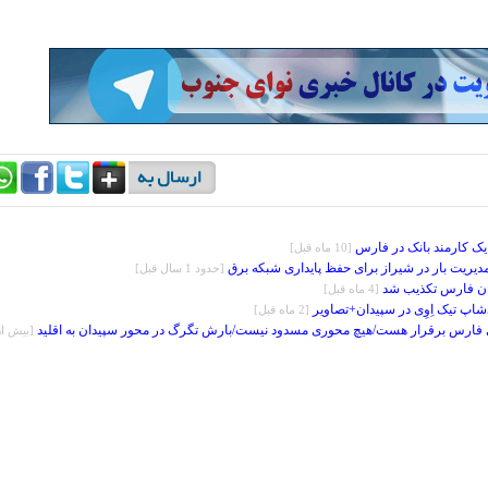
ک کارمند بانک در فارس
[10 ماه قبل]
مدیریت بار در شیراز برای حفظ پایداری شبکه برق
[حدود 1 سال قبل]
ن فارس تکذیب شد
[4 ماه قبل]
اپ تیک اِوِی در سپیدان+تصاویر
[2 ماه قبل]
ی فارس برقرار هست/هیچ محوری مسدود نیست/بارش تگرگ در محور سپیدان به اقلید