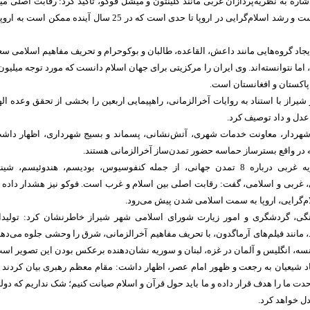
اره به نظریه‌پردازان غربی مانند کلینتون و میشل فوکو، تأکید کرد: رقابت اصلی می
تمدن اسلام و غرب است و رشد اسلام‌گرایی در اروپا تا حدی است که در 25 سال آینده ممکن است به
یجاد گروه‌هایی مانند داعش، القاعده، طالبان و بوکوحرام و تحریف مفاهیم اسلامی س
 اما نتوانسته‌اند. وی ایران را مرکزیتی برای جهان اسلام دانست که مورد توجه میلیون‌
 پاکستان و افغانستان است.
راز با استناد به روایات آخرالزمانی، راهپیمایی اربعین را بخشی از تحقق وعده ال
عدل و داد توصیف کرد.
 شهردار، معاونت خدمات شهری، آتش‌نشانی، پسماند و بسیج شهرداری، اظهار داش
 در واقع بسترساز حماسه حضور تمدن‌ساز آخرالزمانی هستند.
وی با اشاره به نظریه غربی درباره 8 تمدن جهانی، از جمله کنفوسیوس، بودیسم، هندوئیسم، شین
 غربی و اسلامی، گفت: رقابت اصلی بین اسلام و غرب است. فوکو نیز هشدار داده 
ام‌گرایی، اروپا به سمت اسلامی شدن پیش می‌رود.
ی، گردشگری و امور زیارت شورای اسلامی شهر شیراز خاطرنشان کرد: تولید
، مانند فیلم‌های آرماگدون، با تحریف مفاهیم آخرالزمانی، شرق را وحشی جلوه می‌دهن
انسه، انگلیس و آلمان در غزه، لبنان و سوریه نشان‌دهنده برعکس بودن این تصویر اس
قاد شیعیان به رجعت و ظهور امام عصر، اظهار داشت: مقام معظم رهبری بیان کردند 
ت ما را هدف قرار داده و ما باید حول قرآن و اسلام صیانت کنیم؛ شک نداریم که دول
دل خواهد کرد.