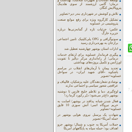
توسعه امکانات و تجهیزات سلامت، بهداشت و
درمان؛ گامی ارزشمند از سوی هلدینگ
پتروپالایش کنگان
تلاش و کوشش در شهرداری بندر دیر+تصاویر
تشکیل کارگروه ویژه برای رفع موانع صنعت
پتروشیمی در عسلویه
عکس/ جزئیات تازه از گمانه‌زنی‌ها درباره
جزیره خارگ
سونوگرافی و OPG پلی‌کلینیک تامین اجتماعی
برازجان به بهره‌برداری رسید
ادارات استان بوشهر چهارشنبه تعطیل شد
پیگیری فرماندار عسلویه برای ارتقای خدمات
درمانی؛ از راه‌اندازی مرکز دیالیز تا تقویت
اورژانس و تکمیل پروژه‌های بهداشتی
تجدید پیمان با آرمان‌های انقلاب در مراسم
باشکوه «آقای شهید ایران» در سواحل
عسلویه+تصویر
نوشادی:شعاردهندگان علیه پزشکیان، قالیباف و
عراقچی شعور سیاسی و اجتماعی ندارند
[بيش از 7
اوج‌گیری دما و تلاطم خلیج فارس تا دوشنبه
بوشهر داغ‌تر می‌شود/ دیّر رکورد گرما زد!
فعال شدن شبانه پدافند در بوشهر/ اصابت به
حریم نیروگاه اتمی/ آتش سوزی 10 قایق
عسلویه+نصاویر
شهادت یک پرسنل نیروی هوایی بوشهر در
حمله آمریکا+تصویر
حملات آمریکا به جنوب و شمال/ بوشهر جزو
اهداف بود/ حمله سپاه به پایگاههای آمریکا