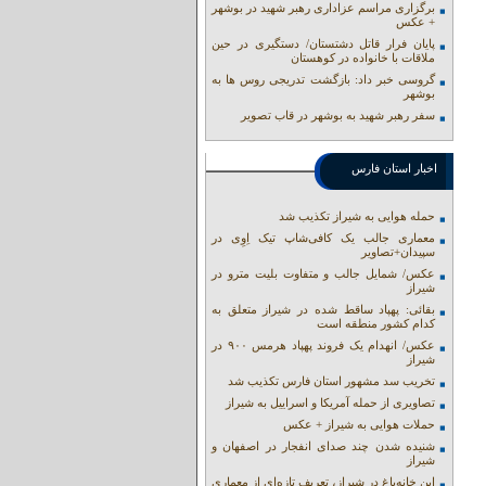
برگزاری مراسم عزاداری رهبر شهید در بوشهر
+ عکس
پایان فرار قاتل دشتستان/ دستگیری در حین
ملاقات با خانواده در کوهستان
گروسی خبر داد: بازگشت تدریجی روس ها به
بوشهر
سفر رهبر شهید به بوشهر در قاب تصویر
اخبار استان فارس
حمله هوایی به شیراز تکذیب شد
معماری جالب یک کافی‌شاپ تیک اِوِی در
سپیدان+تصاویر
عکس/ شمایل جالب و متفاوت بلیت مترو در
شیراز
بقائی: پهپاد ساقط شده در شیراز متعلق به
کدام کشور منطقه است
عکس/ انهدام یک فروند پهپاد هرمس ۹۰۰ در
شیراز
تخریب سد مشهور استان فارس تکذیب شد
تصاویری از حمله آمریکا و اسراییل به شیراز
حملات هوایی به شیراز + عکس
شنیده شدن چند صدای انفجار در اصفهان و
شیراز
این خانه‌باغ در شیراز، تعریف تازه‌ای از معماری