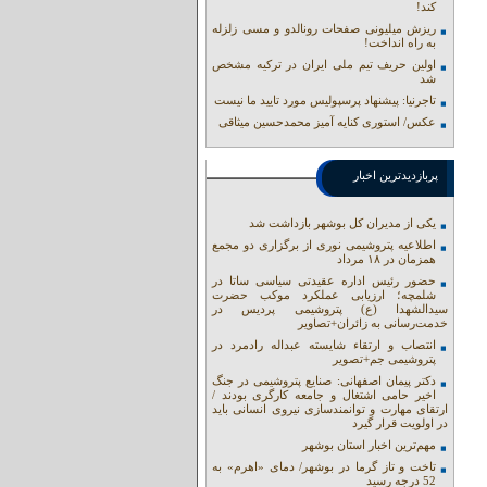
کند!
ریزش میلیونی صفحات رونالدو و مسی زلزله
به راه انداخت!
اولین حریف تیم ملی ایران در ترکیه مشخص
شد
تاجرنیا: پیشنهاد پرسپولیس مورد تایید ما نیست
عکس/ استوری کنایه آمیز محمدحسین میثاقی
پربازدیدترین اخبار
یکی از مدیران کل بوشهر بازداشت شد
اطلاعیه پتروشیمی نوری از برگزاری دو مجمع
همزمان در ۱۸ مرداد
حضور رئیس اداره عقیدتی سیاسی ساتا در
شلمچه؛ ارزیابی عملکرد موکب حضرت
سیدالشهدا (ع) پتروشیمی پردیس در
خدمت‌رسانی به زائران+تصاویر
انتصاب و ارتقاء شایسته عبداله رادمرد در
پتروشیمی جم+تصویر
دکتر پیمان اصفهانی: صنایع پتروشیمی در جنگ
اخیر حامی اشتغال و جامعه کارگری بودند /
ارتقای مهارت و توانمندسازی نیروی انسانی باید
در اولویت قرار گیرد
مهم‌ترین اخبار استان بوشهر
تاخت و تاز گرما در بوشهر/ دمای «اهرم» به
52 درجه رسید