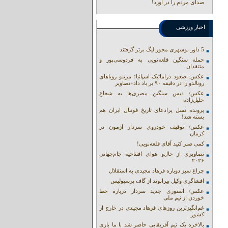
صدای مردم را در آورد!
اخبار ورزشی
5 داور بوشهری مجوز لیگ برتر گرفتند
حمله سنگین قلعه‌نویی به فردوسی‌پور و
منتقدان
عکس: صعود دراماتیک اسپانیا؛ مرینو رویاهای
رونالدو را در دقیقه ۹۰ بر باد داد+تصاویر
عکس/ دیس سنگین مصری‌ها به شجاع
خلیل‌زاده
پرونده نسل پرادعای تاریخ فوتبال ایران هم
بسته شد!
عکس/ توقیف خودروی سردار آزمون در
کرمان
کمی صبر کنید آقای قلعه‌نویی!
تصاویری از حال‌و هوای افتتاحیه جام‌جهانی
۲۰۲۶
چراغ سبز دوباره فرهاد مجیدی به استقلال
افشاگری وکیل بیرانوند از گاف‌ پرسپولیس
عکس/ استوری جدید سردار درباره خط
خوردن از تیم ملی
غم‌انگیزترین روزهای فرهاد مجیدی در خارج از
کشور
بالاخره یک تیم آفریقایی حاضر شد با ما بازی