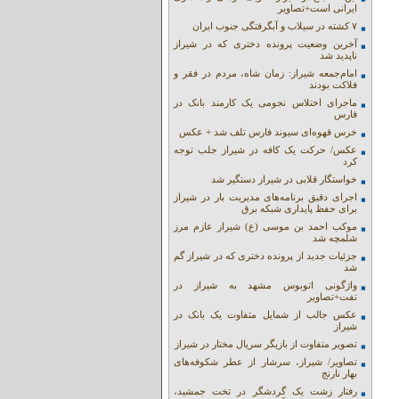
ایرانی است+تصاویر
۷ کشته در سیلاب و آبگرفتگی جنوب ایران
آخرین وضعیت پرونده دختری که در شیراز
ناپدید شد
امام‌جمعه شیراز: زمان شاه، مردم در فقر و
فلاکت بودند
ماجرای اختلاس نجومی یک کارمند بانک در
فارس
خرس قهوه‌ای سیوند فارس تلف شد + عکس
عکس/ حرکت یک کافه در شیراز جلب توجه
کرد
خواستگار قلابی در شیراز دستگیر شد
اجرای دقیق برنامه‌های مدیریت بار در شیراز
برای حفظ پایداری شبکه برق
موکب احمد بن موسی (ع) شیراز عازم مرز
شلمچه شد
جزئیات جدید از پرونده دختری که در شیراز گم
شد
واژگونی اتوبوس مشهد به شیراز در
تفت+تصاویر
عکس جالب از شمایل متفاوت یک بانک در
شیراز
تصویر متفاوت از بازیگر سریال مختار در شیراز
تصاویر/ شیراز، سرشار از عطر شکوفه‌های
بهار نارنج
رفتار زشت یک گردشگر در تخت جمشید،