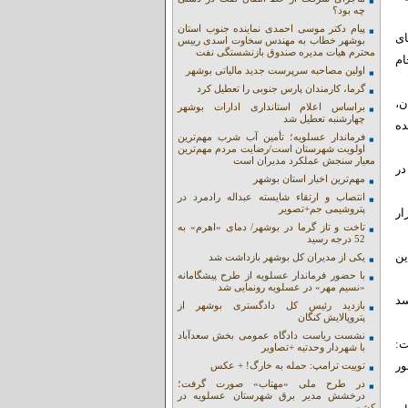
چه بود؟
پیام دکتر موسی احمدی نماینده جنوب استان
ای
بوشهر خطاب به مهندس سخاوت اسدی رییس
محترم هیات مدیره صندوق بازنشستگی نفت
جام
اولین مصاحبه سرپرست جدید مالیاتی بوشهر
گرما، کارمندان پارس جنوبی را تعطیل کرد
ن،
براساس اعلام استانداری ادارات بوشهر
چهارشنبه تعطیل شد
ده
فرماندار عسلویه؛ تأمین آب شرب مهم‌ترین
اولویت شهرستان است/رضایت مردم مهم‌ترین
معیار سنجش عملکرد مدیران است
در
مهم‌ترین اخبار استان بوشهر
انتصاب و ارتقاء شایسته عبداله رادمرد در
پتروشیمی جم+تصویر
ه در هفته دولت امسال، 300 پروژه به ارزش 15 هزار
تاخت و تاز گرما در بوشهر/ دمای «اهرم» به
52 درجه رسید
ز جمله این
یکی از مدیران کل بوشهر بازداشت شد
با حضور فرماندار عسلویه از طرح پیشگامانه
«نسیم مهر» در عسلویه رونمایی شد
سد
بازدید رئیس کل دادگستری بوشهر از
پتروپالایش کنگان
نشست ریاست دادگاه عمومی بخش سعدآباد
ت:
با شهردار وحدتیه +تصاویر
ور
توییت ترامپ: حمله به خارگ! + عکس
در طرح ملی «مهتاب» صورت گرفت؛
درخشش مدیر برق شهرستان عسلویه در
کشور