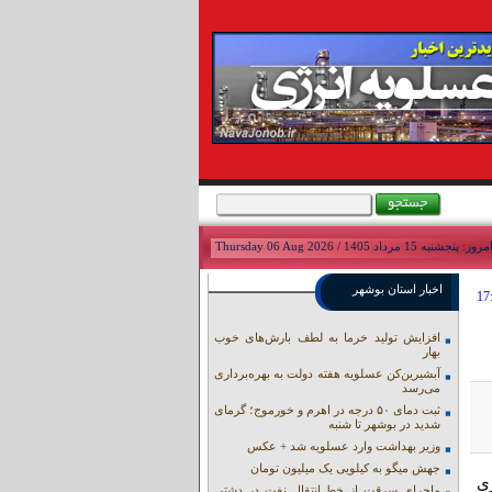
مروز: پنجشنبه 15 مرداد 1405 / Thursday 06 Aug 2026
اخبار استان بوشهر
افزایش تولید خرما به لطف بارش‌های خوب
بهار
آبشیرین‌کن عسلویه هفته دولت به بهره‌برداری
می‌رسد
ثبت دمای ۵۰ درجه در اهرم و خورموج؛ گرمای
شدید در بوشهر تا شنبه
وزیر بهداشت وارد عسلویه شد + عکس
جهش میگو به کیلویی یک میلیون تومان
ی
ماجرای سرقت از خط انتقال نفت در دشتی