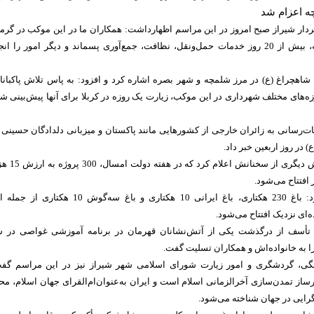
ه اعزام شد
 شیراز صبح امروز در این مراسم اظهارداشت: همکاران ما در این موکب در گرم
بالای 50 درجه شلمچه، بیش از 20 روز خدمات حمل‌ونقل، نظافت، جمع‌آوری پسماند و دیگر امور را ان
اهچراغ (ع) در مرز شلمچه و شهر بصره اشاره کرد و افزود: به پاس تلاش پاکبانا
زه‌های مختلف شهرداری در این موکب، زیارت یک روزه در کربلا برای آنها پیش‌بینی ش
‌رسانی به زائران خارجی از کشور‌هایی مانند پاکستان و میزبانی دلدادگان حسینی 
در روز اربعین خبر داد.
شهردار شیراز در بخش دیگری از سخنانش اعلام کرد ک
 افتتاح می‌شود.
اسدی خاطرنشان کرد: باغ 230 هکتاری، باغ ایرانی 10 هکتاری و باغ سه‌گوش 10 هکتاری ا
ه‌ای نزدیک افتتاح می‌شود.
از تأسف از درگذشت یکی از آتش‌نشانان قهرمان در برنامه آموزشی غواصی در 
 به خانواده‌اش و همکاران تسلیت گفت.
ی، گردشگری و امور زیارت شورای اسلامی شهر شیراز نیز در این مراسم گف
رساز تمدن‌سازی آخرالزمانی اسلام است و ایران به‌عنوان‌ام‌القرای جهان اسلام، مح
رایی در جهان شناخته می‌شود.