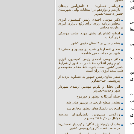
ان
فرماندار عسلویه: ۶۰۰ دانش‌آموز پایه‌های
 اروپای
یازدهم و دوازدهم در امتحانات نهایی شهرستان
حضور داشتند+تصاویر
دکتر موسی احمدی رئیس کمیسیون انرژی
عی
مجلس:برنامه ریزی برای رفع ناترازی انرژی
در اولویت مجلس
ها
ادوات کشاورزان دشتی مورد اصابت موشکی
قرار گرفت
هی
هشدار سیل در ۴ استان جنوبی کشور
صدای انفجارهای شدید در بوشهر و دشتی/ 3
شهید در حمله به مرز شلمچه
ت:
دکتر موسی احمدی رئیس کمیسیون انرژی
:پیام رهبر انقلاب «نقشه راه» عبور از شرایط
خطیر کشور است/ جنوب،خط مقدم مقاومت و
قلب تپنده انرژی ایران است
تو،
سفر معاون رئیس جمهور به عسلویه،بازدید از
که
پتروشیمی جم+تصاویر
آئین تجلیل و تکریم مهندس ارشدی شهردار
شهر وحدتیه+تصاویر
ات
حمله آمریکا به بوشهر و خورموج
د،
هشدار سطح نارنجی در بوشهر صادر شد
ت.
امتحانات دانشگاه‌های بوشهر مجازی شد
واژگونی مینی‌بوس دانش‌آموزان مدرسه
که
فوتبال در دیّر با ۲۵ مصدوم
تی
هلدینگ پتروپالایش کنگان؛ رکورددار نخستین‌ها
در صنعت نفت، گاز و پتروشیمی کشور