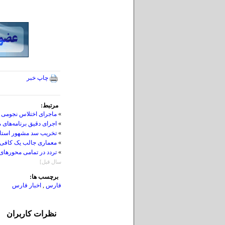
چاپ خبر
مرتبط:
»
ماجرای اختلاس نجومی ی
»
اجرای دقیق برنامه‌های 
»
تخریب سد مشهور استا
»
معماری جالب یک کافی‌ش
»
تردد در تمامی محورها
سال قبل]
برچسب ها:
فارس
,
اخبار فارس
نظرات کاربران