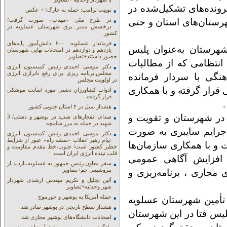
رونده‌های تشکیل‌شده در
توییت ترامپ: حمله به خارگ! + عکس
رستان‌های استان و حتی
در طرح ملی «مهتاب» صورت گرفت؛
درخشش مدیر برق شهرستان عسلویه در
کشور
فرماندار عسلویه: ۶۰۰ دانش‌آموز پایه‌های
هرستان به‌عنوان پلیس
یازدهم و دوازدهم در امتحانات نهایی شهرستان
حضور داشتند+تصاویر
نتظامی که از مطالبات
دکتر موسی احمدی رئیس کمیسیون انرژی
مجلس:برنامه ریزی برای رفع ناترازی انرژی
نگی با سردار فرمانده
در اولویت مجلس
 قرار گرفته و با همکاری
ادوات کشاورزان دشتی مورد اصابت موشکی
قرار گرفت
هشدار سیل در ۴ استان جنوبی کشور
ا در شهرستان و تقویت و
صدای انفجارهای شدید در بوشهر و دشتی/ 3
شهید در حمله به مرز شلمچه
ی جرایم سایبری به صورت
دکتر موسی احمدی رئیس کمیسیون انرژی
:پیام رهبر انقلاب «نقشه راه» عبور از شرایط
 با همکاری سازمان‌ها
خطیر کشور است/ جنوب،خط مقدم مقاومت و
قلب تپنده انرژی ایران است
 افزایش آگاهی عمومی
سفر معاون رئیس جمهور به عسلویه،بازدید از
پتروشیمی جم+تصاویر
مجازی ، برنامه‌ریزی و
آئین تجلیل و تکریم مهندس ارشدی شهردار
شهر وحدتیه+تصاویر
حمله آمریکا به بوشهر و خورموج
 تأمین شهرستان عسلویه
هشدار سطح نارنجی در بوشهر صادر شد
لیس فتا در این شهرستان
امتحانات دانشگاه‌های بوشهر مجازی شد