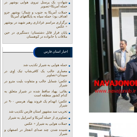
شهادت یک پرسنل نیروی هوایی بوشهر در
حمله آمریکا+تصویر
حملات آمریکا به جنوب و شمال/ بوشهر جزو
اهداف بود/ حمله سپاه به پایگاههای آمریکا
برگزاری مراسم عزاداری رهبر شهید در بوشهر
+ عکس
پایان فرار قاتل دشتستان/ دستگیری در حین
ملاقات با خانواده در کوهستان
اخبار استان فارس
حمله هوایی به شیراز تکذیب شد
معماری جالب یک کافی‌شاپ تیک اِوِی در
سپیدان+تصاویر
عکس/ شمایل جالب و متفاوت بلیت مترو در
شیراز
بقائی: پهپاد ساقط شده در شیراز متعلق به
کدام کشور منطقه است
عکس/ انهدام یک فروند پهپاد هرمس ۹۰۰ در
شیراز
تخریب سد مشهور استان فارس تکذیب شد
تصاویری از حمله آمریکا و اسراییل به شیراز
حملات هوایی به شیراز + عکس
شنیده شدن چند صدای انفجار در اصفهان و
شیراز