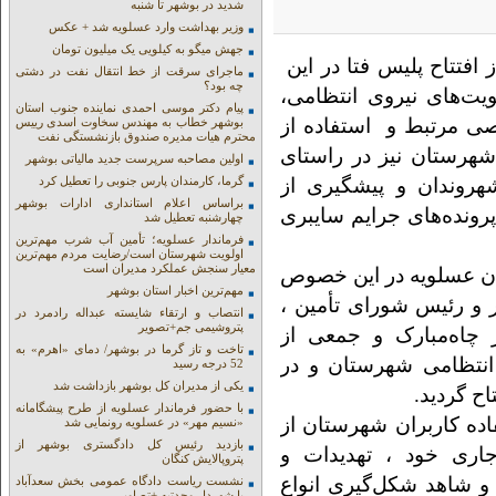
شدید در بوشهر تا شنبه
وزیر بهداشت وارد عسلویه شد + عکس
جهش میگو به کیلویی یک میلیون تومان
افتتاح پلیس فتا در این
ماجرای سرقت از خط انتقال نفت در دشتی
چه بود؟
یت‌های نیروی انتظامی،
پیام دکتر موسی احمدی نماینده جنوب استان
ی مرتبط و استفاده از
بوشهر خطاب به مهندس سخاوت اسدی رییس
محترم هیات مدیره صندوق بازنشستگی نفت
 شهرستان نیز در راستای
اولین مصاحبه سرپرست جدید مالیاتی بوشهر
هروندان و پیشگیری از
گرما، کارمندان پارس جنوبی را تعطیل کرد
براساس اعلام استانداری ادارات بوشهر
رونده‌های جرایم سایبری
چهارشنبه تعطیل شد
فرماندار عسلویه؛ تأمین آب شرب مهم‌ترین
اولویت شهرستان است/رضایت مردم مهم‌ترین
معیار سنجش عملکرد مدیران است
ن عسلویه در این خصوص
مهم‌ترین اخبار استان بوشهر
 و رئیس شورای تأمین ،
انتصاب و ارتقاء شایسته عبداله رادمرد در
پتروشیمی جم+تصویر
چاه‌مبارک و جمعی از
تاخت و تاز گرما در بوشهر/ دمای «اهرم» به
انتظامی شهرستان و در
52 درجه رسید
یکی از مدیران کل بوشهر بازداشت شد
ح گردید.
با حضور فرماندار عسلویه از طرح پیشگامانه
فاده کاربران شهرستان از
«نسیم مهر» در عسلویه رونمایی شد
بازدید رئیس کل دادگستری بوشهر از
اری خود ، تهدیدات و
پتروپالایش کنگان
 و شاهد شکل‌گیری انواع
نشست ریاست دادگاه عمومی بخش سعدآباد
با شهردار وحدتیه +تصاویر