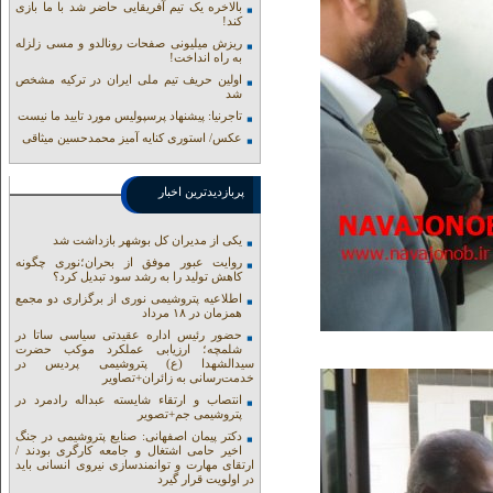
بالاخره یک تیم آفریقایی حاضر شد با ما بازی
کند!
ریزش میلیونی صفحات رونالدو و مسی زلزله
به راه انداخت!
اولین حریف تیم ملی ایران در ترکیه مشخص
شد
تاجرنیا: پیشنهاد پرسپولیس مورد تایید ما نیست
عکس/ استوری کنایه آمیز محمدحسین میثاقی
پربازدیدترین اخبار
یکی از مدیران کل بوشهر بازداشت شد
روایت عبور موفق از بحران؛نوری چگونه
کاهش تولید را به رشد سود تبدیل کرد؟
اطلاعیه پتروشیمی نوری از برگزاری دو مجمع
همزمان در ۱۸ مرداد
حضور رئیس اداره عقیدتی سیاسی ساتا در
شلمچه؛ ارزیابی عملکرد موکب حضرت
سیدالشهدا (ع) پتروشیمی پردیس در
خدمت‌رسانی به زائران+تصاویر
انتصاب و ارتقاء شایسته عبداله رادمرد در
پتروشیمی جم+تصویر
دکتر پیمان اصفهانی: صنایع پتروشیمی در جنگ
اخیر حامی اشتغال و جامعه کارگری بودند /
ارتقای مهارت و توانمندسازی نیروی انسانی باید
در اولویت قرار گیرد