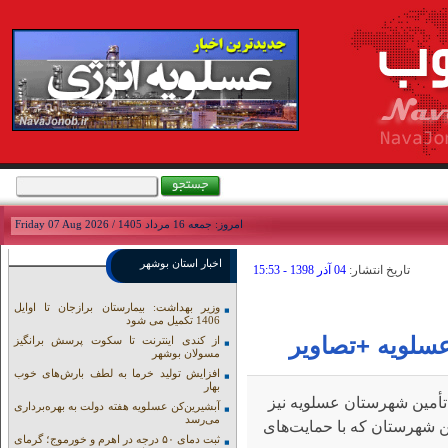
امروز: جمعه 16 مرداد 1405 / Friday 07 Aug 2026
اخبار استان بوشهر
تاريخ انتشار:
04 آذر 1398 - 15:53
وزیر بهداشت: بیمارستان برازجان تا اوایل
1406 تکمیل می شود
عسلویه +تصاویر
از کندی اینترنت تا سکوت پرسش برانگیز
مسولان بوشهر
افزایش تولید خرما به لطف بارش‌های خوب
بهار
تأمین شهرستان عسلویه نیز
آبشیرین‌کن عسلویه هفته دولت به بهره‌برداری
می‌رسد
ین شهرستان که با حمایت‌های
ثبت دمای ۵۰ درجه در اهرم و خورموج؛ گرمای