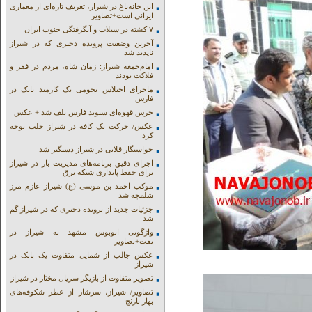
این خانه‌باغ در شیراز، تعریف تازه‌ای از معماری
ایرانی است+تصاویر
۷ کشته در سیلاب و آبگرفتگی جنوب ایران
آخرین وضعیت پرونده دختری که در شیراز
ناپدید شد
امام‌جمعه شیراز: زمان شاه، مردم در فقر و
فلاکت بودند
ماجرای اختلاس نجومی یک کارمند بانک در
فارس
خرس قهوه‌ای سیوند فارس تلف شد + عکس
عکس/ حرکت یک کافه در شیراز جلب توجه
کرد
خواستگار قلابی در شیراز دستگیر شد
اجرای دقیق برنامه‌های مدیریت بار در شیراز
برای حفظ پایداری شبکه برق
موکب احمد بن موسی (ع) شیراز عازم مرز
شلمچه شد
جزئیات جدید از پرونده دختری که در شیراز گم
شد
واژگونی اتوبوس مشهد به شیراز در
تفت+تصاویر
عکس جالب از شمایل متفاوت یک بانک در
شیراز
تصویر متفاوت از بازیگر سریال مختار در شیراز
تصاویر/ شیراز، سرشار از عطر شکوفه‌های
بهار نارنج