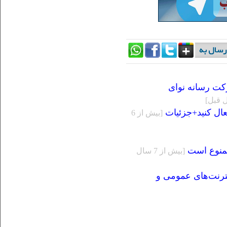
رکت رسانه نوای
عال کنید+جزئیات
[بيش از 6
ممنوع است
[بيش از 7 سال
ترنت‌های عمومی و