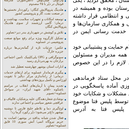
تان ، محقق گردید ، یکی
واژگونی مینی‌بوس دانش‌آموزان مدرسه
فوتبال در دیّر با ۲۵ مصدوم
ستان بوده و همیشه در
هلدینگ پتروپالایش کنگان؛ رکورددار نخستین‌ها
در صنعت نفت، گاز و پتروشیمی کشور
 و انتظامی قرار داشته
توسعه امکانات و تجهیزات سلامت، بهداشت و
 و همکاری سازمان‌ها و
درمان؛ گامی ارزشمند از سوی هلدینگ
پتروپالایش کنگان
 خدمت رسانی ایمن در
تلاش و کوشش در شهرداری بندر دیر+تصاویر
تشکیل کارگروه ویژه برای رفع موانع صنعت
پتروشیمی در عسلویه
 حمایت و پشتیبانی خود
عکس/ جزئیات تازه از گمانه‌زنی‌ها درباره
جزیره خارگ
همه مدیران و مسئولین
سونوگرافی و OPG پلی‌کلینیک تامین اجتماعی
برازجان به بهره‌برداری رسید
لازم را در این خصوص
ادارات استان بوشهر چهارشنبه تعطیل شد
پیگیری فرماندار عسلویه برای ارتقای خدمات
درمانی؛ از راه‌اندازی مرکز دیالیز تا تقویت
ر محل ستاد فرماندهی
اورژانس و تکمیل پروژه‌های بهداشتی
زی آماده پاسخگویی در
تجدید پیمان با آرمان‌های انقلاب در مراسم
باشکوه «آقای شهید ایران» در سواحل
ند مشکلات و شکایات خود
عسلویه+تصویر
نوشادی:شعاردهندگان علیه پزشکیان، قالیباف و
 توسط پلیس فتا موضوع
عراقچی شعور سیاسی و اجتماعی ندارند
 پلیس فتا به آدرس
اوج‌گیری دما و تلاطم خلیج فارس تا دوشنبه
بوشهر داغ‌تر می‌شود/ دیّر رکورد گرما زد!
فعال شدن شبانه پدافند در بوشهر/ اصابت به
حریم نیروگاه اتمی/ آتش سوزی 10 قایق
عسلویه+نصاویر