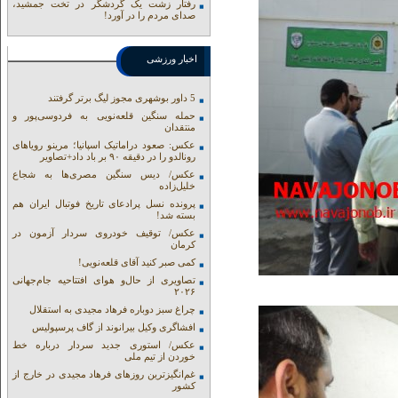
رفتار زشت یک گردشگر در تخت جمشید،
صدای مردم را در آورد!
اخبار ورزشی
5 داور بوشهری مجوز لیگ برتر گرفتند
حمله سنگین قلعه‌نویی به فردوسی‌پور و
منتقدان
عکس: صعود دراماتیک اسپانیا؛ مرینو رویاهای
رونالدو را در دقیقه ۹۰ بر باد داد+تصاویر
عکس/ دیس سنگین مصری‌ها به شجاع
خلیل‌زاده
پرونده نسل پرادعای تاریخ فوتبال ایران هم
بسته شد!
عکس/ توقیف خودروی سردار آزمون در
کرمان
کمی صبر کنید آقای قلعه‌نویی!
تصاویری از حال‌و هوای افتتاحیه جام‌جهانی
۲۰۲۶
چراغ سبز دوباره فرهاد مجیدی به استقلال
افشاگری وکیل بیرانوند از گاف‌ پرسپولیس
عکس/ استوری جدید سردار درباره خط
خوردن از تیم ملی
غم‌انگیزترین روزهای فرهاد مجیدی در خارج از
کشور