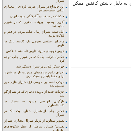
شیراز
، به دلیل داشتن کافئین ممکن
این خانه‌باغ در شیراز، تعریف تازه‌ای از معماری
ایرانی است+تصاویر
۷ کشته در سیلاب و آبگرفتگی جنوب ایران
آخرین وضعیت پرونده دختری که در شیراز
ناپدید شد
امام‌جمعه شیراز: زمان شاه، مردم در فقر و
فلاکت بودند
ماجرای اختلاس نجومی یک کارمند بانک در
فارس
خرس قهوه‌ای سیوند فارس تلف شد + عکس
عکس/ حرکت یک کافه در شیراز جلب توجه
کرد
خواستگار قلابی در شیراز دستگیر شد
اجرای دقیق برنامه‌های مدیریت بار در شیراز
برای حفظ پایداری شبکه برق
موکب احمد بن موسی (ع) شیراز عازم مرز
شلمچه شد
جزئیات جدید از پرونده دختری که در شیراز گم
شد
واژگونی اتوبوس مشهد به شیراز در
تفت+تصاویر
عکس جالب از شمایل متفاوت یک بانک در
شیراز
تصویر متفاوت از بازیگر سریال مختار در شیراز
تصاویر/ شیراز، سرشار از عطر شکوفه‌های
بهار نارنج