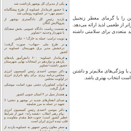
یکی از مدیران کل بوشهر بازداشت شد
با حضور فرماندار عسلویه از طرح پیشگامانه
«نسیم مهر» در عسلویه رونمایی شد
ن را با گرمای معطر زنجبیل
بازدید رئیس کل دادگستری بوشهر از
پتروپالایش کنگان
تر از طعمی لذیذ ارائه می‌دهد.
نشست ریاست دادگاه عمومی بخش سعدآباد
 متعددی برای سلامتی داشته
با شهردار وحدتیه +تصاویر
توییت ترامپ: حمله به خارگ! + عکس
در طرح ملی «مهتاب» صورت گرفت؛
درخشش مدیر برق شهرستان عسلویه در
کشور
فرماندار عسلویه: ۶۰۰ دانش‌آموز پایه‌های
یازدهم و دوازدهم در امتحانات نهایی شهرستان
حضور داشتند+تصاویر
با ویژگی‌های ملایم‌تر و داشتن
دکتر موسی احمدی رئیس کمیسیون انرژی
مجلس:برنامه ریزی برای رفع ناترازی انرژی
ست انتخاب بهتری باشد.
در اولویت مجلس
ادوات کشاورزان دشتی مورد اصابت موشکی
قرار گرفت
هشدار سیل در ۴ استان جنوبی کشور
صدای انفجارهای شدید در بوشهر و دشتی/ 3
شهید در حمله به مرز شلمچه
دکتر موسی احمدی رئیس کمیسیون انرژی
:پیام رهبر انقلاب «نقشه راه» عبور از شرایط
خطیر کشور است/ جنوب،خط مقدم مقاومت و
قلب تپنده انرژی ایران است
سفر معاون رئیس جمهور به عسلویه،بازدید از
پتروشیمی جم+تصاویر