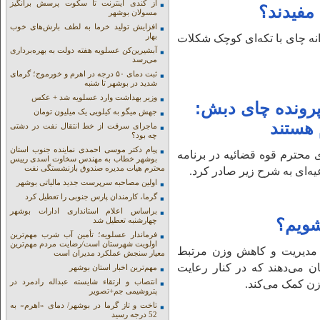
از کندی اینترنت تا سکوت پرسش برانگیز
مفیدند؟
مسولان بوشهر
افزایش تولید خرما به لطف بارش‌های خوب
بهار
نه چای با تکه‌ای کوچک شکلات
آبشیرین‌کن عسلویه هفته دولت به بهره‌برداری
می‌رسد
ثبت دمای ۵۰ درجه در اهرم و خورموج؛ گرمای
شدید در بوشهر تا شنبه
وزیر بهداشت وارد عسلویه شد + عکس
رونده چای دبش:
جهش میگو به کیلویی یک میلیون تومان
 هستند
ماجرای سرقت از خط انتقال نفت در دشتی
چه بود؟
پیام دکتر موسی احمدی نماینده جنوب استان
حترم قوه قضائیه در برنامه
بوشهر خطاب به مهندس سخاوت اسدی رییس
محترم هیات مدیره صندوق بازنشستگی نفت
اولین مصاحبه سرپرست جدید مالیاتی بوشهر
گرما، کارمندان پارس جنوبی را تعطیل کرد
براساس اعلام استانداری ادارات بوشهر
شویم؟
چهارشنبه تعطیل شد
فرماندار عسلویه؛ تأمین آب شرب مهم‌ترین
اولویت شهرستان است/رضایت مردم مهم‌ترین
 مدیریت و کاهش وزن مرتبط
معیار سنجش عملکرد مدیران است
ان می‌دهند که در کنار رعایت
مهم‌ترین اخبار استان بوشهر
انتصاب و ارتقاء شایسته عبداله رادمرد در
ن کمک می‌کند.
پتروشیمی جم+تصویر
تاخت و تاز گرما در بوشهر/ دمای «اهرم» به
52 درجه رسید