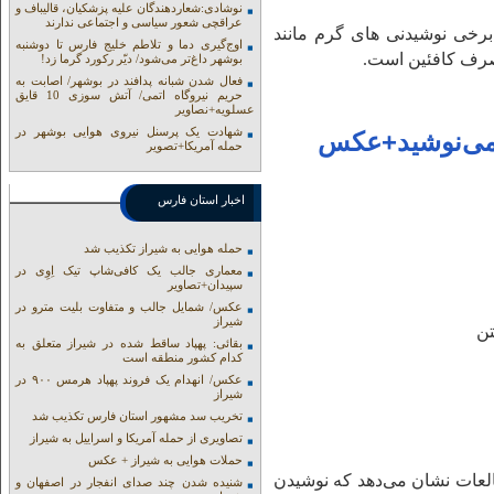
نوشادی:شعاردهندگان علیه پزشکیان، قالیباف و
عراقچی شعور سیاسی و اجتماعی ندارند
برخی نوشیدنی های گرم مانند
اوج‌گیری دما و تلاطم خلیج فارس تا دوشنبه
مصرف کافئین است.
بوشهر داغ‌تر می‌شود/ دیّر رکورد گرما زد!
فعال شدن شبانه پدافند در بوشهر/ اصابت به
حریم نیروگاه اتمی/ آتش سوزی 10 قایق
عسلویه+نصاویر
شهادت یک پرسنل نیروی هوایی بوشهر در
 می‌نوشید+عکس
حمله آمریکا+تصویر
اخبار استان فارس
حمله هوایی به شیراز تکذیب شد
معماری جالب یک کافی‌شاپ تیک اِوِی در
سپیدان+تصاویر
عکس/ شمایل جالب و متفاوت بلیت مترو در
شیراز
تن
بقائی: پهپاد ساقط شده در شیراز متعلق به
کدام کشور منطقه است
عکس/ انهدام یک فروند پهپاد هرمس ۹۰۰ در
شیراز
تخریب سد مشهور استان فارس تکذیب شد
تصاویری از حمله آمریکا و اسراییل به شیراز
حملات هوایی به شیراز + عکس
طالعات نشان می‌دهد که نوشیدن
شنیده شدن چند صدای انفجار در اصفهان و