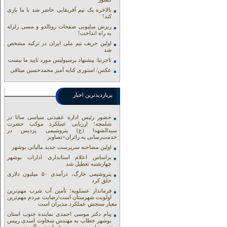
بالاخره یک تیم آفریقایی حاضر شد با ما بازی
کند!
ریزش میلیونی صفحات رونالدو و مسی زلزله
به راه انداخت!
اولین حریف تیم ملی ایران در ترکیه مشخص
شد
تاجرنیا: پیشنهاد پرسپولیس مورد تایید ما نیست
عکس/ استوری کنایه آمیز محمدحسین میثاقی
پربازدیدترین اخبار
حضور رئیس اداره عقیدتی سیاسی ساتا در
شلمچه؛ ارزیابی عملکرد موکب حضرت
سیدالشهدا (ع) پتروشیمی پردیس در
خدمت‌رسانی به زائران+تصاویر
اولین مصاحبه سرپرست جدید مالیاتی بوشهر
براساس اعلام استانداری ادارات بوشهر
چهارشنبه تعطیل شد
پتروشیمی خارگ، درآمدی ۵۰ میلیون دلاری
خلق کرد
فرماندار عسلویه؛ تأمین آب شرب مهم‌ترین
اولویت شهرستان است/رضایت مردم مهم‌ترین
معیار سنجش عملکرد مدیران است
پیام دکتر موسی احمدی نماینده جنوب استان
بوشهر خطاب به مهندس سخاوت اسدی رییس