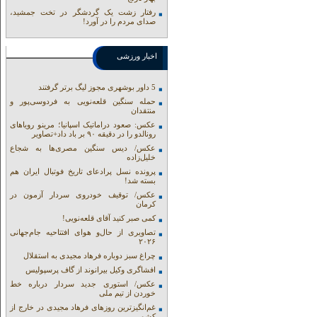
رفتار زشت یک گردشگر در تخت جمشید،
صدای مردم را در آورد!
اخبار ورزشی
5 داور بوشهری مجوز لیگ برتر گرفتند
حمله سنگین قلعه‌نویی به فردوسی‌پور و
منتقدان
عکس: صعود دراماتیک اسپانیا؛ مرینو رویاهای
رونالدو را در دقیقه ۹۰ بر باد داد+تصاویر
عکس/ دیس سنگین مصری‌ها به شجاع
خلیل‌زاده
پرونده نسل پرادعای تاریخ فوتبال ایران هم
بسته شد!
عکس/ توقیف خودروی سردار آزمون در
کرمان
کمی صبر کنید آقای قلعه‌نویی!
تصاویری از حال‌و هوای افتتاحیه جام‌جهانی
۲۰۲۶
چراغ سبز دوباره فرهاد مجیدی به استقلال
افشاگری وکیل بیرانوند از گاف‌ پرسپولیس
عکس/ استوری جدید سردار درباره خط
خوردن از تیم ملی
غم‌انگیزترین روزهای فرهاد مجیدی در خارج از
کشور