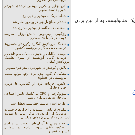
آئین تجلیل و تکریم مهندس ارشدی شهردار
شهر وحدتیه+تصاویر
حمله آمریکا به بوشهر و خورموج
یک متابولیسم، به از بین بردن
هشدار سطح نارنجی در بوشهر صادر شد
امتحانات دانشگاه‌های بوشهر مجازی شد
واژگونی مینی‌بوس دانش‌آموزان مدرسه
فوتبال در دیّر با ۲۵ مصدوم
هلدینگ پتروپالایش کنگان؛ رکورددار نخستین‌ها
در صنعت نفت، گاز و پتروشیمی کشور
توسعه امکانات و تجهیزات سلامت، بهداشت و
درمان؛ گامی ارزشمند از سوی هلدینگ
پتروپالایش کنگان
تلاش و کوشش در شهرداری بندر دیر+تصاویر
تشکیل کارگروه ویژه برای رفع موانع صنعت
پتروشیمی در عسلویه
عکس/ جزئیات تازه از گمانه‌زنی‌ها درباره
جزیره خارگ
سونوگرافی و OPG پلی‌کلینیک تامین اجتماعی
برازجان به بهره‌برداری رسید
ادارات استان بوشهر چهارشنبه تعطیل شد
پیگیری فرماندار عسلویه برای ارتقای خدمات
درمانی؛ از راه‌اندازی مرکز دیالیز تا تقویت
اورژانس و تکمیل پروژه‌های بهداشتی
تجدید پیمان با آرمان‌های انقلاب در مراسم
باشکوه «آقای شهید ایران» در سواحل
عسلویه+تصویر