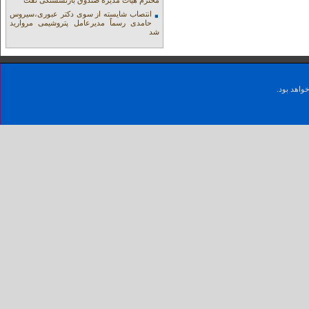
محترم هیات مدیره صندوق بازنشستگی نفت
انتصاب شایسته از سوی دکتر عبوری،سیروس
حامدی رسماً مدیرعامل پتروشیمی مروارید
شد
واهد بود.