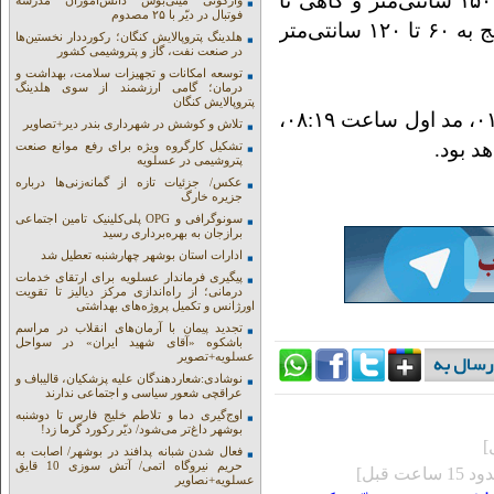
گاهی تا ۱۲۰ سانتی‌متر و در مناطق جنوبی ۹۰ تا ۱۵۰ سانتی‌متر و گاهی تا
واژگونی مینی‌بوس دانش‌آموزان مدرسه
فوتبال در دیّر با ۲۵ مصدوم
۱۸۰ سانتی‌متر خواهد بود که از اواخر شب به تدریج به ۶۰ تا ۱۲۰ سانتی‌متر
هلدینگ پتروپالایش کنگان؛ رکورددار نخستین‌ها
در صنعت نفت، گاز و پتروشیمی کشور
توسعه امکانات و تجهیزات سلامت، بهداشت و
درمان؛ گامی ارزشمند از سوی هلدینگ
پتروپالایش کنگان
وی گفت: فردا در بندر بوشهر جزر اول ساعت ۰۱:۱۸، مد اول ساعت ۰۸:۱۹،
تلاش و کوشش در شهرداری بندر دیر+تصاویر
تشکیل کارگروه ویژه برای رفع موانع صنعت
پتروشیمی در عسلویه
عکس/ جزئیات تازه از گمانه‌زنی‌ها درباره
جزیره خارگ
سونوگرافی و OPG پلی‌کلینیک تامین اجتماعی
برازجان به بهره‌برداری رسید
ادارات استان بوشهر چهارشنبه تعطیل شد
پیگیری فرماندار عسلویه برای ارتقای خدمات
درمانی؛ از راه‌اندازی مرکز دیالیز تا تقویت
اورژانس و تکمیل پروژه‌های بهداشتی
تجدید پیمان با آرمان‌های انقلاب در مراسم
باشکوه «آقای شهید ایران» در سواحل
عسلویه+تصویر
نوشادی:شعاردهندگان علیه پزشکیان، قالیباف و
عراقچی شعور سیاسی و اجتماعی ندارند
اوج‌گیری دما و تلاطم خلیج فارس تا دوشنبه
بوشهر داغ‌تر می‌شود/ دیّر رکورد گرما زد!
فعال شدن شبانه پدافند در بوشهر/ اصابت به
حریم نیروگاه اتمی/ آتش سوزی 10 قایق
1 ساعت قبل]
عسلویه+نصاویر