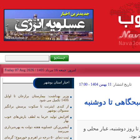
امروز: جمعه 16 مرداد 1405 / Friday 07 Aug 2026
اخبار استان بوشهر
تاريخ انتشار:
11 بهمن 1404 - 17:00
وزیر بهداشت: بیمارستان برازجان تا اوایل
حگاهی تا دوشنبه
1406 تکمیل می شود
از کندی اینترنت تا سکوت پرسش برانگیز
مسولان بوشهر
افزایش تولید خرما به لطف بارش‌های خوب
بهار
آبشیرین‌کن عسلویه هفته دولت به بهره‌برداری
ا روز دوشنبه، غبار محلی و
می‌رسد
بود.
ثبت دمای ۵۰ درجه در اهرم و خورموج؛ گرمای