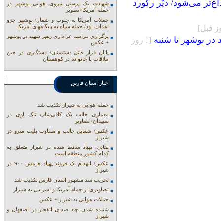
غ‌تر می‌شود/ دیّر رکورد
شهادت یک پرسنل نیروی هوایی بوشهر در
حمله آمریکا+تصویر
حملات آمریکا به جنوب و شمال/ بوشهر جزو
اهداف بود/ حمله سپاه به پایگاههای آمریکا
برگزاری مراسم عزاداری رهبر شهید در بوشهر
[1 روز
+ عکس
پایان فرار قاتل دشتستان/ دستگیری در حین
ملاقات با خانواده در کوهستان
اخبار استان فارس
حمله هوایی به شیراز تکذیب شد
معماری جالب یک کافی‌شاپ تیک اِوِی در
سپیدان+تصاویر
عکس/ شمایل جالب و متفاوت بلیت مترو در
شیراز
بقائی: پهپاد ساقط شده در شیراز متعلق به
کدام کشور منطقه است
عکس/ انهدام یک فروند پهپاد هرمس ۹۰۰ در
شیراز
تخریب سد مشهور استان فارس تکذیب شد
تصاویری از حمله آمریکا و اسراییل به شیراز
حملات هوایی به شیراز + عکس
شنیده شدن چند صدای انفجار در اصفهان و
شیراز