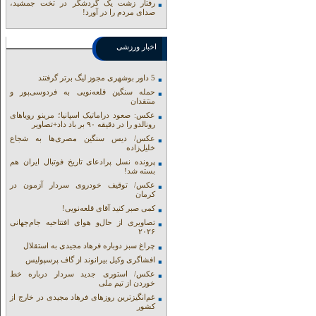
رفتار زشت یک گردشگر در تخت جمشید،
صدای مردم را در آورد!
اخبار ورزشی
5 داور بوشهری مجوز لیگ برتر گرفتند
حمله سنگین قلعه‌نویی به فردوسی‌پور و
منتقدان
عکس: صعود دراماتیک اسپانیا؛ مرینو رویاهای
رونالدو را در دقیقه ۹۰ بر باد داد+تصاویر
عکس/ دیس سنگین مصری‌ها به شجاع
خلیل‌زاده
پرونده نسل پرادعای تاریخ فوتبال ایران هم
بسته شد!
عکس/ توقیف خودروی سردار آزمون در
کرمان
کمی صبر کنید آقای قلعه‌نویی!
تصاویری از حال‌و هوای افتتاحیه جام‌جهانی
۲۰۲۶
چراغ سبز دوباره فرهاد مجیدی به استقلال
افشاگری وکیل بیرانوند از گاف‌ پرسپولیس
عکس/ استوری جدید سردار درباره خط
خوردن از تیم ملی
غم‌انگیزترین روزهای فرهاد مجیدی در خارج از
کشور