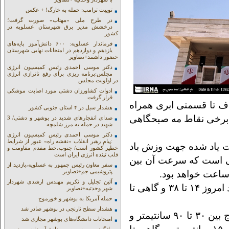
توییت ترامپ: حمله به خارگ! + عکس
در طرح ملی «مهتاب» صورت گرفت؛
درخشش مدیر برق شهرستان عسلویه در
کشور
فرماندار عسلویه: ۶۰۰ دانش‌آموز پایه‌های
یازدهم و دوازدهم در امتحانات نهایی شهرستان
حضور داشتند+تصاویر
دکتر موسی احمدی رئیس کمیسیون انرژی
مجلس:برنامه ریزی برای رفع ناترازی انرژی
در اولویت مجلس
ادوات کشاورزان دشتی مورد اصابت موشکی
قرار گرفت
استان صاف تا قسمتی ابری همراه
هشدار سیل در ۴ استان جنوبی کشور
ر برخی نقاط مه صبحگاهی
صدای انفجارهای شدید در بوشهر و دشتی/ 3
شهید در حمله به مرز شلمچه
دکتر موسی احمدی رئیس کمیسیون انرژی
:پیام رهبر انقلاب «نقشه راه» عبور از شرایط
ت یاد شده جهت وزش باد
خطیر کشور است/ جنوب،خط مقدم مقاومت و
قلب تپنده انرژی ایران است
 است که سرعت آن بین
سفر معاون رئیس جمهور به عسلویه،بازدید از
پتروشیمی جم+تصاویر
آئین تجلیل و تکریم مهندس ارشدی شهردار
وی افزود: در مناطق جنوبی بر روی دریا سرعت باد امروز ۱۴ تا ۳۸ و گاهی تا
شهر وحدتیه+تصاویر
حمله آمریکا به بوشهر و خورموج
هشدار سطح نارنجی در بوشهر صادر شد
مساعدی اظهار کرد: در ۲۴ ساعت آینده ارتفاع موج بین ۳۰ تا ۹۰ سانتیمتر و
امتحانات دانشگاه‌های بوشهر مجازی شد