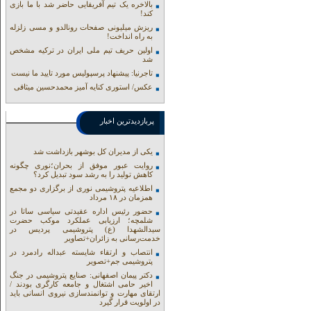
بالاخره یک تیم آفریقایی حاضر شد با ما بازی
کند!
ریزش میلیونی صفحات رونالدو و مسی زلزله
به راه انداخت!
اولین حریف تیم ملی ایران در ترکیه مشخص
شد
تاجرنیا: پیشنهاد پرسپولیس مورد تایید ما نیست
عکس/ استوری کنایه آمیز محمدحسین میثاقی
پربازدیدترین اخبار
یکی از مدیران کل بوشهر بازداشت شد
روایت عبور موفق از بحران؛نوری چگونه
کاهش تولید را به رشد سود تبدیل کرد؟
اطلاعیه پتروشیمی نوری از برگزاری دو مجمع
همزمان در ۱۸ مرداد
حضور رئیس اداره عقیدتی سیاسی ساتا در
شلمچه؛ ارزیابی عملکرد موکب حضرت
سیدالشهدا (ع) پتروشیمی پردیس در
خدمت‌رسانی به زائران+تصاویر
انتصاب و ارتقاء شایسته عبداله رادمرد در
پتروشیمی جم+تصویر
دکتر پیمان اصفهانی: صنایع پتروشیمی در جنگ
اخیر حامی اشتغال و جامعه کارگری بودند /
ارتقای مهارت و توانمندسازی نیروی انسانی باید
در اولویت قرار گیرد