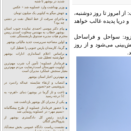
شدید در بوشهر تا شنبه
وزیر بهداشت وارد عسلویه شد + عکس
ز امروز تا روز دوشنبه،
جهش میگو به کیلویی یک میلیون تومان
ماجرای سرقت از خط انتقال نفت در دشتی
 دریا پدیده غالب خواهد
چه بود؟
پیام دکتر موسی احمدی نماینده جنوب استان
بوشهر خطاب به مهندس سخاوت اسدی رییس
فزود: سواحل و فراساحل
محترم هیات مدیره صندوق بازنشستگی نفت
اولین مصاحبه سرپرست جدید مالیاتی بوشهر
ش‌بینی می‌شود و از روز
گرما، کارمندان پارس جنوبی را تعطیل کرد
.
براساس اعلام استانداری ادارات بوشهر
چهارشنبه تعطیل شد
فرماندار عسلویه؛ تأمین آب شرب مهم‌ترین
اولویت شهرستان است/رضایت مردم مهم‌ترین
معیار سنجش عملکرد مدیران است
مهم‌ترین اخبار استان بوشهر
انتصاب و ارتقاء شایسته عبداله رادمرد در
پتروشیمی جم+تصویر
تاخت و تاز گرما در بوشهر/ دمای «اهرم» به
52 درجه رسید
یکی از مدیران کل بوشهر بازداشت شد
با حضور فرماندار عسلویه از طرح پیشگامانه
«نسیم مهر» در عسلویه رونمایی شد
بازدید رئیس کل دادگستری بوشهر از
پتروپالایش کنگان
نشست ریاست دادگاه عمومی بخش سعدآباد
با شهردار وحدتیه +تصاویر