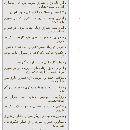
این خانه‌باغ در شیراز، تعریف تازه‌ای از معماری
ایرانی است+تصاویر
۷ کشته در سیلاب و آبگرفتگی جنوب ایران
آخرین وضعیت پرونده دختری که در شیراز
ناپدید شد
امام‌جمعه شیراز: زمان شاه، مردم در فقر و
فلاکت بودند
ماجرای اختلاس نجومی یک کارمند بانک در
فارس
خرس قهوه‌ای سیوند فارس تلف شد + عکس
عکس/ حرکت یک کافه در شیراز جلب توجه
کرد
خواستگار قلابی در شیراز دستگیر شد
اجرای دقیق برنامه‌های مدیریت بار در شیراز
برای حفظ پایداری شبکه برق
موکب احمد بن موسی (ع) شیراز عازم مرز
شلمچه شد
جزئیات جدید از پرونده دختری که در شیراز گم
شد
واژگونی اتوبوس مشهد به شیراز در
تفت+تصاویر
عکس جالب از شمایل متفاوت یک بانک در
شیراز
تصویر متفاوت از بازیگر سریال مختار در شیراز
تصاویر/ شیراز، سرشار از عطر شکوفه‌های
بهار نارنج