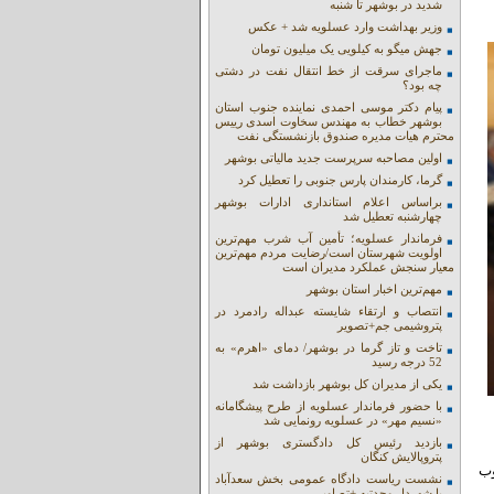
شدید در بوشهر تا شنبه
وزیر بهداشت وارد عسلویه شد + عکس
جهش میگو به کیلویی یک میلیون تومان
ماجرای سرقت از خط انتقال نفت در دشتی
چه بود؟
پیام دکتر موسی احمدی نماینده جنوب استان
بوشهر خطاب به مهندس سخاوت اسدی رییس
محترم هیات مدیره صندوق بازنشستگی نفت
اولین مصاحبه سرپرست جدید مالیاتی بوشهر
گرما، کارمندان پارس جنوبی را تعطیل کرد
براساس اعلام استانداری ادارات بوشهر
چهارشنبه تعطیل شد
فرماندار عسلویه؛ تأمین آب شرب مهم‌ترین
اولویت شهرستان است/رضایت مردم مهم‌ترین
معیار سنجش عملکرد مدیران است
مهم‌ترین اخبار استان بوشهر
انتصاب و ارتقاء شایسته عبداله رادمرد در
پتروشیمی جم+تصویر
تاخت و تاز گرما در بوشهر/ دمای «اهرم» به
52 درجه رسید
یکی از مدیران کل بوشهر بازداشت شد
با حضور فرماندار عسلویه از طرح پیشگامانه
«نسیم مهر» در عسلویه رونمایی شد
بازدید رئیس کل دادگستری بوشهر از
پتروپالایش کنگان
وب
نشست ریاست دادگاه عمومی بخش سعدآباد
با شهردار وحدتیه +تصاویر