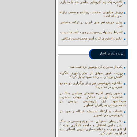
بالاخره یک تیم آفریقایی حاضر شد با ما بازی
کند!
ریزش میلیونی صفحات رونالدو و مسی زلزله
به راه انداخت!
اولین حریف تیم ملی ایران در ترکیه مشخص
شد
تاجرنیا: پیشنهاد پرسپولیس مورد تایید ما نیست
عکس/ استوری کنایه آمیز محمدحسین میثاقی
پربازدیدترین اخبار
یکی از مدیران کل بوشهر بازداشت شد
روایت عبور موفق از بحران؛نوری چگونه
کاهش تولید را به رشد سود تبدیل کرد؟
اطلاعیه پتروشیمی نوری از برگزاری دو مجمع
همزمان در ۱۸ مرداد
حضور رئیس اداره عقیدتی سیاسی ساتا در
شلمچه؛ ارزیابی عملکرد موکب حضرت
سیدالشهدا (ع) پتروشیمی پردیس در
خدمت‌رسانی به زائران+تصاویر
انتصاب و ارتقاء شایسته عبداله رادمرد در
پتروشیمی جم+تصویر
دکتر پیمان اصفهانی: صنایع پتروشیمی در جنگ
اخیر حامی اشتغال و جامعه کارگری بودند /
ارتقای مهارت و توانمندسازی نیروی انسانی باید
در اولویت قرار گیرد