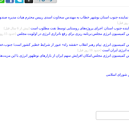
 نماینده جنوب استان بوشهر خطاب به مهندس سخاوت اسدی رییس محترم هیات مدیره صندو
اینده جنوب استان: اجرای پروژه‌های روستایی توسط نفت مطلوب است
[بيش از 6 سال قبل]
کمیسیون انرژی مجلس:برنامه ریزی برای رفع ناترازی انرژی در اولویت مجلس
[حدود 15 ر
 کمیسیون انرژی :پیام رهبر انقلاب «نقشه راه» عبور از شرایط خطیر کشور است/ جنوب،خ
 انرژی ایران است
[حدود 16 روز قبل]
کمیسیون انرژی مجلس:امکان افزایش سهم ایران از بازارهای نوظهور انرژی با این مزیت‌ها
 شورای اسلامی