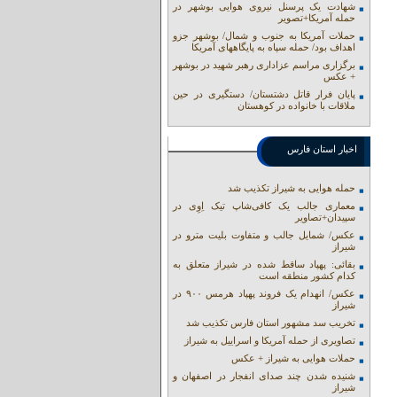
شهادت یک پرسنل نیروی هوایی بوشهر در
حمله آمریکا+تصویر
حملات آمریکا به جنوب و شمال/ بوشهر جزو
اهداف بود/ حمله سپاه به پایگاههای آمریکا
برگزاری مراسم عزاداری رهبر شهید در بوشهر
+ عکس
پایان فرار قاتل دشتستان/ دستگیری در حین
ملاقات با خانواده در کوهستان
اخبار استان فارس
حمله هوایی به شیراز تکذیب شد
معماری جالب یک کافی‌شاپ تیک اِوِی در
سپیدان+تصاویر
عکس/ شمایل جالب و متفاوت بلیت مترو در
شیراز
بقائی: پهپاد ساقط شده در شیراز متعلق به
کدام کشور منطقه است
عکس/ انهدام یک فروند پهپاد هرمس ۹۰۰ در
شیراز
تخریب سد مشهور استان فارس تکذیب شد
تصاویری از حمله آمریکا و اسراییل به شیراز
حملات هوایی به شیراز + عکس
شنیده شدن چند صدای انفجار در اصفهان و
شیراز