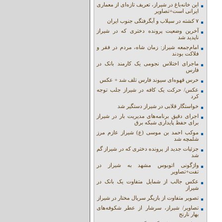
این خانه‌باغ در شیراز، تعریف تازه‌ای از معماری
ایرانی است+تصاویر
۷ کشته در سیلاب و آبگرفتگی جنوب ایران
آخرین وضعیت پرونده دختری که در شیراز
ناپدید شد
امام‌جمعه شیراز: زمان شاه، مردم در فقر و
فلاکت بودند
ماجرای اختلاس نجومی یک کارمند بانک در
فارس
خرس قهوه‌ای سیوند فارس تلف شد + عکس
عکس/ حرکت یک کافه در شیراز جلب توجه
کرد
خواستگار قلابی در شیراز دستگیر شد
اجرای دقیق برنامه‌های مدیریت بار در شیراز
برای حفظ پایداری شبکه برق
موکب احمد بن موسی (ع) شیراز عازم مرز
شلمچه شد
جزئیات جدید از پرونده دختری که در شیراز گم
شد
واژگونی اتوبوس مشهد به شیراز در
تفت+تصاویر
عکس جالب از شمایل متفاوت یک بانک در
شیراز
تصویر متفاوت از بازیگر سریال مختار در شیراز
تصاویر/ شیراز، سرشار از عطر شکوفه‌های
بهار نارنج