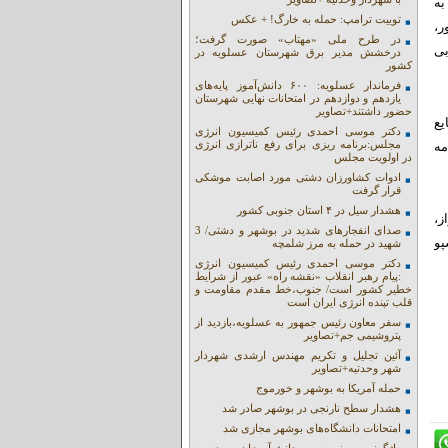
به
توییت ترامپ: حمله به خارگ! + عکس
ور،
در طرح ملی «مهتاب» صورت گرفت؛
بی
درخشش مدیر برق شهرستان عسلویه در
کشور
فرماندار عسلویه: ۶۰۰ دانش‌آموز پایه‌های
یازدهم و دوازدهم در امتحانات نهایی شهرستان
حضور داشتند+تصاویر
یع
دکتر موسی احمدی رئیس کمیسیون انرژی
مجلس:برنامه ریزی برای رفع ناترازی انرژی
مه
در اولویت مجلس
ادوات کشاورزان دشتی مورد اصابت موشکی
قرار گرفت
هشدار سیل در ۴ استان جنوبی کشور
یراز،
صدای انفجارهای شدید در بوشهر و دشتی/ 3
پو
شهید در حمله به مرز شلمچه
دکتر موسی احمدی رئیس کمیسیون انرژی
:پیام رهبر انقلاب «نقشه راه» عبور از شرایط
خطیر کشور است/ جنوب،خط مقدم مقاومت و
قلب تپنده انرژی ایران است
سفر معاون رئیس جمهور به عسلویه،بازدید از
پتروشیمی جم+تصاویر
آئین تجلیل و تکریم مهندس ارشدی شهردار
شهر وحدتیه+تصاویر
حمله آمریکا به بوشهر و خورموج
هشدار سطح نارنجی در بوشهر صادر شد
امتحانات دانشگاه‌های بوشهر مجازی شد