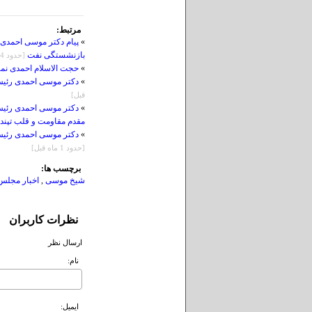
مرتبط:
»
پیام دکتر موسی احمدی
بازنشستگی نفت
[حدود 4 روز قبل]
»
حجت الاسلام احمدی نم
»
دکتر موسی احمدی رئیس 
قبل]
»
دکتر موسی احمدی رئیس
مقدم مقاومت و قلب تپنده
»
دکتر موسی احمدی رئیس 
[حدود 1 ماه قبل]
برچسب ها:
شیخ موسی
,
اخبار مجلس
نظرات کاربران
ارسال نظر
نام:
ايميل: