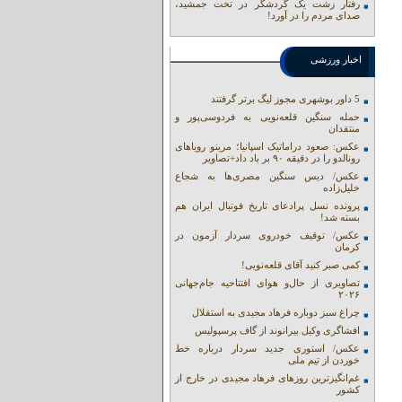
رفتار زشت یک گردشگر در تخت جمشید،
صدای مردم را در آورد!
اخبار ورزشی
5 داور بوشهری مجوز لیگ برتر گرفتند
حمله سنگین قلعه‌نویی به فردوسی‌پور و
منتقدان
عکس: صعود دراماتیک اسپانیا؛ مرینو رویاهای
رونالدو را در دقیقه ۹۰ بر باد داد+تصاویر
عکس/ دیس سنگین مصری‌ها به شجاع
خلیل‌زاده
پرونده نسل پرادعای تاریخ فوتبال ایران هم
بسته شد!
عکس/ توقیف خودروی سردار آزمون در
کرمان
کمی صبر کنید آقای قلعه‌نویی!
تصاویری از حال‌و هوای افتتاحیه جام‌جهانی
۲۰۲۶
چراغ سبز دوباره فرهاد مجیدی به استقلال
افشاگری وکیل بیرانوند از گاف‌ پرسپولیس
عکس/ استوری جدید سردار درباره خط
خوردن از تیم ملی
غم‌انگیزترین روزهای فرهاد مجیدی در خارج از
کشور