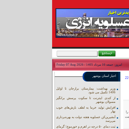
امروز: جمعه 16 مرداد 1405 / Friday 07 Aug 2026
اخبار استان بوشهر
وزیر بهداشت: بیمارستان برازجان تا اوایل
1406 تکمیل می شود
از کندی اینترنت تا سکوت پرسش برانگیز
مسولان بوشهر
افزایش تولید خرما به لطف بارش‌های خوب
بهار
فت در اجرای احکام قانون برنامه هفتم پیشـرفت، مستند به تبصره (۲) بند «الف» ماده (۱۱۸) را
فت
آبشیرین‌کن عسلویه هفته دولت به بهره‌برداری
می‌رسد
ثبت دمای ۵۰ درجه در اهرم و خورموج؛ گرمای