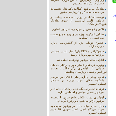
واژگونی مینی‌بوس دانش‌آموزان مدرسه
فوتبال در دیّر با ۲۵ مصدوم
هلدینگ پتروپالایش کنگان؛ رکورددار نخستین‌ها
در صنعت نفت، گاز و پتروشیمی کشور
ق
توسعه امکانات و تجهیزات سلامت، بهداشت و
درمان؛ گامی ارزشمند از سوی هلدینگ
پتروپالایش کنگان
تلاش و کوشش در شهرداری بندر دیر+تصاویر
وز
تشکیل کارگروه ویژه برای رفع موانع صنعت
پتروشیمی در عسلویه
ط
عکس/ جزئیات تازه از گمانه‌زنی‌ها درباره
جزیره خارگ
سونوگرافی و OPG پلی‌کلینیک تامین اجتماعی
برازجان به بهره‌برداری رسید
ادارات استان بوشهر چهارشنبه تعطیل شد
پیگیری فرماندار عسلویه برای ارتقای خدمات
درمانی؛ از راه‌اندازی مرکز دیالیز تا تقویت
اورژانس و تکمیل پروژه‌های بهداشتی
تجدید پیمان با آرمان‌های انقلاب در مراسم
باشکوه «آقای شهید ایران» در سواحل
عسلویه+تصویر
نوشادی:شعاردهندگان علیه پزشکیان، قالیباف و
عراقچی شعور سیاسی و اجتماعی ندارند
اوج‌گیری دما و تلاطم خلیج فارس تا دوشنبه
بوشهر داغ‌تر می‌شود/ دیّر رکورد گرما زد!
فعال شدن شبانه پدافند در بوشهر/ اصابت به
حریم نیروگاه اتمی/ آتش سوزی 10 قایق
عسلویه+نصاویر