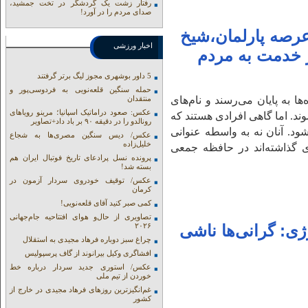
رفتار زشت یک گردشگر در تخت جمشید،
صدای مردم را در آورد!
عرصه پارلمان،شیخ
اخبار ورزشی
خدمت به مردم
5 داور بوشهری مجوز لیگ برتر گرفتند
حمله سنگین قلعه‌نویی به فردوسی‌پور و
ها به پایان می‌رسند و نام‌های
منتقدان
عکس: صعود دراماتیک اسپانیا؛ مرینو رویاهای
وند. اما گاهی افرادی هستند که
رونالدو را در دقیقه ۹۰ بر باد داد+تصاویر
د. آنان نه به واسطه عنوانی
عکس/ دیس سنگین مصری‌ها به شجاع
خلیل‌زاده
ای گذاشته‌اند در حافظه جمعی
پرونده نسل پرادعای تاریخ فوتبال ایران هم
بسته شد!
عکس/ توقیف خودروی سردار آزمون در
کرمان
کمی صبر کنید آقای قلعه‌نویی!
تصاویری از حال‌و هوای افتتاحیه جام‌جهانی
۲۰۲۶
ی: گرانی‌ها ناشی
چراغ سبز دوباره فرهاد مجیدی به استقلال
افشاگری وکیل بیرانوند از گاف‌ پرسپولیس
عکس/ استوری جدید سردار درباره خط
خوردن از تیم ملی
غم‌انگیزترین روزهای فرهاد مجیدی در خارج از
کشور