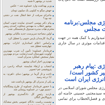
شدید در بوشهر تا شنبه
وزیر بهداشت وارد عسلویه شد + عکس
جهش میگو به کیلویی یک میلیون تومان
ماجرای سرقت از خط انتقال نفت در دشتی
چه بود؟
ژی مجلس:برنامه
پیام دکتر موسی احمدی نماینده جنوب استان
بوشهر خطاب به مهندس سخاوت اسدی رییس
یت مجلس
محترم هیات مدیره صندوق بازنشستگی نفت
اولین مصاحبه سرپرست جدید مالیاتی بوشهر
یدواریم با کمک همه در جهت
گرما، کارمندان پارس جنوبی را تعطیل کرد
اقدامات موثری در سال جاری
براساس اعلام استانداری ادارات بوشهر
چهارشنبه تعطیل شد
فرماندار عسلویه؛ تأمین آب شرب مهم‌ترین
اولویت شهرستان است/رضایت مردم مهم‌ترین
معیار سنجش عملکرد مدیران است
مهم‌ترین اخبار استان بوشهر
 :پیام رهبر
انتصاب و ارتقاء شایسته عبداله رادمرد در
پتروشیمی جم+تصویر
یر کشور است/
تاخت و تاز گرما در بوشهر/ دمای «اهرم» به
52 درجه رسید
نرژی ایران است
یکی از مدیران کل بوشهر بازداشت شد
با حضور فرماندار عسلویه از طرح پیشگامانه
نرژی مجلس شورای اسلامی در
«نسیم مهر» در عسلویه رونمایی شد
الله سیدمجتبی حسینی خامنه ای
بازدید رئیس کل دادگستری بوشهر از
پتروپالایش کنگان
دی و فصل‌الخطاب برای تمامی
نشست ریاست دادگاه عمومی بخش سعدآباد
با شهردار وحدتیه +تصاویر