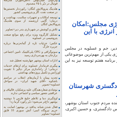
واژگونی مینی‌بوس دانش‌آموزان مدرسه
فوتبال در دیّر با ۲۵ مصدوم
هلدینگ پتروپالایش کنگان؛ رکورددار نخستین‌ها
در صنعت نفت، گاز و پتروشیمی کشور
توسعه امکانات و تجهیزات سلامت، بهداشت و
درمان؛ گامی ارزشمند از سوی هلدینگ
رژی مجلس:امکان
پتروپالایش کنگان
تلاش و کوشش در شهرداری بندر دیر+تصاویر
انرژی با این
تشکیل کارگروه ویژه برای رفع موانع صنعت
پتروشیمی در عسلویه
عکس/ جزئیات تازه از گمانه‌زنی‌ها درباره
جزیره خارگ
 دیر، جم و عسلویه در مجلس
سونوگرافی و OPG پلی‌کلینیک تامین اجتماعی
ژی یکی از مهم‌ترین موضوعاتی
برازجان به بهره‌برداری رسید
رنامه هفتم توسعه نیز به این
ادارات استان بوشهر چهارشنبه تعطیل شد
پیگیری فرماندار عسلویه برای ارتقای خدمات
درمانی؛ از راه‌اندازی مرکز دیالیز تا تقویت
اورژانس و تکمیل پروژه‌های بهداشتی
تجدید پیمان با آرمان‌های انقلاب در مراسم
باشکوه «آقای شهید ایران» در سواحل
دادگستری شهرستان
عسلویه+تصویر
نوشادی:شعاردهندگان علیه پزشکیان، قالیباف و
عراقچی شعور سیاسی و اجتماعی ندارند
اوج‌گیری دما و تلاطم خلیج فارس تا دوشنبه
بوشهر داغ‌تر می‌شود/ دیّر رکورد گرما زد!
ینده مردم جنوب استان بوشهر،
فعال شدن شبانه پدافند در بوشهر/ اصابت به
رئیس دادگستری، و حسین اکبری،
حریم نیروگاه اتمی/ آتش سوزی 10 قایق
عسلویه+نصاویر