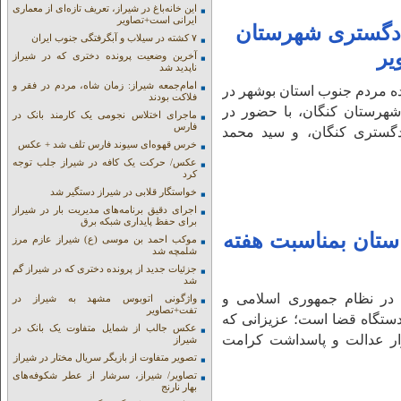
این خانه‌باغ در شیراز، تعریف تازه‌ای از معماری
ایرانی است+تصاویر
دادگستری شهرستان
۷ کشته در سیلاب و آبگرفتگی جنوب ایران
یر
آخرین وضعیت پرونده دختری که در شیراز
ناپدید شد
امام‌جمعه شیراز: زمان شاه، مردم در فقر و
ده مردم جنوب استان بوشهر در
فلاکت بودند
شهرستان کنگان، با حضور در
ماجرای اختلاس نجومی یک کارمند بانک در
فارس
دگستری کنگان، و سید محمد
خرس قهوه‌ای سیوند فارس تلف شد + عکس
عکس/ حرکت یک کافه در شیراز جلب توجه
کرد
خواستگار قلابی در شیراز دستگیر شد
اجرای دقیق برنامه‌های مدیریت بار در شیراز
برای حفظ پایداری شبکه برق
ستان بمناسبت هفته
موکب احمد بن موسی (ع) شیراز عازم مرز
شلمچه شد
جزئیات جدید از پرونده دختری که در شیراز گم
شد
ت در نظام جمهوری اسلامی و
واژگونی اتوبوس مشهد به شیراز در
تفت+تصاویر
دستگاه قضا است؛ عزیزانی که
عکس جالب از شمایل متفاوت یک بانک در
رار عدالت و پاسداشت کرامت
شیراز
تصویر متفاوت از بازیگر سریال مختار در شیراز
تصاویر/ شیراز، سرشار از عطر شکوفه‌های
بهار نارنج