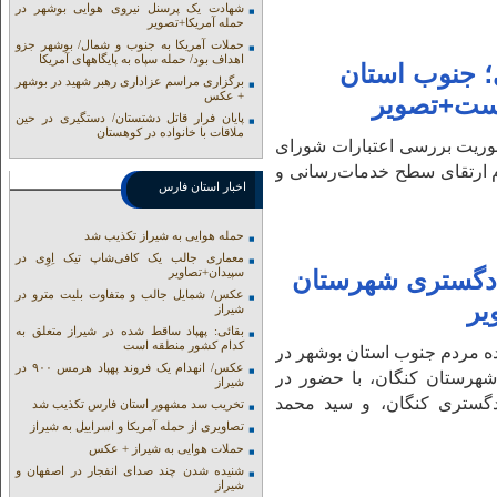
شهادت یک پرسنل نیروی هوایی بوشهر در
حمله آمریکا+تصویر
حملات آمریکا به جنوب و شمال/ بوشهر جزو
اهداف بود/ حمله سپاه به پایگاههای آمریکا
 جنوب استان
برگزاری مراسم عزاداری رهبر شهید در بوشهر
+ عکس
 است+تصویر
پایان فرار قاتل دشتستان/ دستگیری در حین
ملاقات با خانواده در کوهستان
حوریت بررسی اعتبارات شورای
م ارتقای سطح خدمات‌رسانی و
اخبار استان فارس
حمله هوایی به شیراز تکذیب شد
معماری جالب یک کافی‌شاپ تیک اِوِی در
سپیدان+تصاویر
دادگستری شهرستان
عکس/ شمایل جالب و متفاوت بلیت مترو در
یر
شیراز
بقائی: پهپاد ساقط شده در شیراز متعلق به
کدام کشور منطقه است
ده مردم جنوب استان بوشهر در
عکس/ انهدام یک فروند پهپاد هرمس ۹۰۰ در
شهرستان کنگان، با حضور در
شیراز
دگستری کنگان، و سید محمد
تخریب سد مشهور استان فارس تکذیب شد
تصاویری از حمله آمریکا و اسراییل به شیراز
حملات هوایی به شیراز + عکس
شنیده شدن چند صدای انفجار در اصفهان و
شیراز