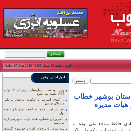
امروز: جمعه 16 مرداد 1405 / Friday 07 Aug 2026
اخبار استان بوشهر
وزیر بهداشت: بیمارستان برازجان تا اوایل
1406 تکمیل می شود
استان بوشهر خطاب
از کندی اینترنت تا سکوت پرسش برانگیز
هیات مدیره
مسولان بوشهر
افزایش تولید خرما به لطف بارش‌های خوب
بهار
آبشیرین‌کن عسلویه هفته دولت به بهره‌برداری
می‌رسد
ادی حافظ منافع ملی بوده و
ثبت دمای ۵۰ درجه در اهرم و خورموج؛ گرمای
بتی ارزشمند است که دلی پاک