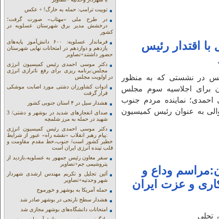
توییت ترامپ: حمله به خارگ! + عکس
در طرح ملی «مهتاب» صورت گرفت؛
درخشش مدیر برق شهرستان عسلویه در
کشور
فرماندار عسلویه: ۶۰۰ دانش‌آموز پایه‌های
ا اقتدار رئیس
یازدهم و دوازدهم در امتحانات نهایی شهرستان
حضور داشتند+تصاویر
دکتر موسی احمدی رئیس کمیسیون انرژی
مجلس:برنامه ریزی برای رفع ناترازی انرژی
لس در نشستی که به منظور
در اولویت مجلس
ادوات کشاورزان دشتی مورد اصابت موشکی
ن برای اجلاسیه سوم مجلس
قرار گرفت
احمدی؛ نماینده مردم جنوب
هشدار سیل در ۴ استان جنوبی کشور
لی به عنوان رئیس کمیسیون
صدای انفجارهای شدید در بوشهر و دشتی/ 3
شهید در حمله به مرز شلمچه
دکتر موسی احمدی رئیس کمیسیون انرژی
:پیام رهبر انقلاب «نقشه راه» عبور از شرایط
خطیر کشور است/ جنوب،خط مقدم مقاومت و
قلب تپنده انرژی ایران است
سفر معاون رئیس جمهور به عسلویه،بازدید از
پتروشیمی جم+تصاویر
:مراسم وداع و
آئین تجلیل و تکریم مهندس ارشدی شهردار
شهر وحدتیه+تصاویر
کاری و عزت ایران
حمله آمریکا به بوشهر و خورموج
هشدار سطح نارنجی در بوشهر صادر شد
امتحانات دانشگاه‌های بوشهر مجازی شد
 تجلی