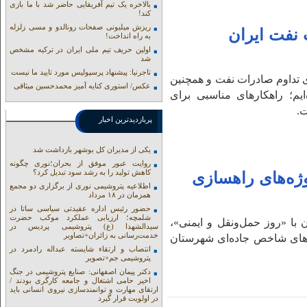
بالاخره یک تیم آفریقایی حاضر شد با ما بازی
کند!
ریزش میلیونی صفحات رونالدو و مسی زلزله
نفت ایران
به راه انداخت!
اولین حریف تیم ملی ایران در ترکیه مشخص
شد
تاجرنیا: پیشنهاد پرسپولیس مورد تایید ما نیست
ی تداوم صادرات نفت و همچنین
عکس/ استوری کنایه آمیز محمدحسین میثاقی
یم؛ راهکارهای مناسبی برای
ت.
پربازدیدترین اخبار
یکی از مدیران کل بوشهر بازداشت شد
روایت عبور موفق از بحران؛نوری چگونه
کاهش تولید را به رشد سود تبدیل کرد؟
وژه‌های راهسازی
اطلاعیه پتروشیمی نوری از برگزاری دو مجمع
همزمان در ۱۸ مرداد
حضور رئیس اداره عقیدتی سیاسی ساتا در
شلمچه؛ ارزیابی عملکرد موکب حضرت
با «روز حمل‌ونقل و ایمنی»،
سیدالشهدا (ع) پتروشیمی پردیس در
خدمت‌رسانی به زائران+تصاویر
ژه‌های شاخص جاده‌ای شهرستان
انتصاب و ارتقاء شایسته عبداله رادمرد در
پتروشیمی جم+تصویر
دکتر پیمان اصفهانی: صنایع پتروشیمی در جنگ
اخیر حامی اشتغال و جامعه کارگری بودند /
ارتقای مهارت و توانمندسازی نیروی انسانی باید
در اولویت قرار گیرد