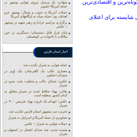
ه‌ترین و اقتصادی‌ترین
شهادت یک پرسنل نیروی هوایی بوشهر در
حمله آمریکا+تصویر
حملات آمریکا به جنوب و شمال/ بوشهر جزو
شایسته برای اعتلای
اهداف بود/ حمله سپاه به پایگاههای آمریکا
برگزاری مراسم عزاداری رهبر شهید در بوشهر
+ عکس
پایان فرار قاتل دشتستان/ دستگیری در حین
ملاقات با خانواده در کوهستان
اخبار استان فارس
حمله هوایی به شیراز تکذیب شد
معماری جالب یک کافی‌شاپ تیک اِوِی در
سپیدان+تصاویر
عکس/ شمایل جالب و متفاوت بلیت مترو در
شیراز
بقائی: پهپاد ساقط شده در شیراز متعلق به
کدام کشور منطقه است
عکس/ انهدام یک فروند پهپاد هرمس ۹۰۰ در
شیراز
تخریب سد مشهور استان فارس تکذیب شد
تصاویری از حمله آمریکا و اسراییل به شیراز
حملات هوایی به شیراز + عکس
شنیده شدن چند صدای انفجار در اصفهان و
شیراز