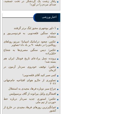
رفتار زشت یک گردشگر در تخت جمشید،
صدای مردم را در آورد!
اخبار ورزشی
5 داور بوشهری مجوز لیگ برتر گرفتند
حمله سنگین قلعه‌نویی به فردوسی‌پور و
منتقدان
عکس: صعود دراماتیک اسپانیا؛ مرینو رویاهای
رونالدو را در دقیقه ۹۰ بر باد داد+تصاویر
عکس/ دیس سنگین مصری‌ها به شجاع
خلیل‌زاده
پرونده نسل پرادعای تاریخ فوتبال ایران هم
بسته شد!
عکس/ توقیف خودروی سردار آزمون در
کرمان
کمی صبر کنید آقای قلعه‌نویی!
تصاویری از حال‌و هوای افتتاحیه جام‌جهانی
۲۰۲۶
چراغ سبز دوباره فرهاد مجیدی به استقلال
افشاگری وکیل بیرانوند از گاف‌ پرسپولیس
عکس/ استوری جدید سردار درباره خط
خوردن از تیم ملی
غم‌انگیزترین روزهای فرهاد مجیدی در خارج از
کشور