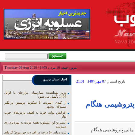
امروز: جمعه 16 مرداد 1405 / Thursday 06 Aug 2026
اخبار استان بوشهر
تاريخ انتشار:
07 مهر 1404 - 21:01
وزیر بهداشت: بیمارستان برازجان تا اوایل
1406 تکمیل می شود
 پتروشیمی هنگام
از کندی اینترنت تا سکوت پرسش برانگیز
مسولان بوشهر
افزایش تولید خرما به لطف بارش‌های خوب
بهار
آبشیرین‌کن عسلویه هفته دولت به بهره‌برداری
می‌رسد
ر مالی پتروشیمی هنگام
ثبت دمای ۵۰ درجه در اهرم و خورموج؛ گرمای