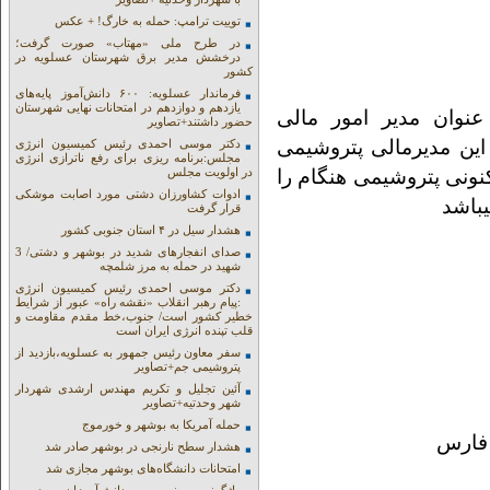
توییت ترامپ: حمله به خارگ! + عکس
در طرح ملی «مهتاب» صورت گرفت؛
درخشش مدیر برق شهرستان عسلویه در
کشور
فرماندار عسلویه: ۶۰۰ دانش‌آموز پایه‌های
یازدهم و دوازدهم در امتحانات نهایی شهرستان
عنوان مدیر امور مالی
حضور داشتند+تصاویر
این مدیرمالی پتروشیمی
دکتر موسی احمدی رئیس کمیسیون انرژی
مجلس:برنامه ریزی برای رفع ناترازی انرژی
نونی پتروشیمی هنگام را
در اولویت مجلس
ادوات کشاورزان دشتی مورد اصابت موشکی
یباشد
قرار گرفت
هشدار سیل در ۴ استان جنوبی کشور
صدای انفجارهای شدید در بوشهر و دشتی/ 3
شهید در حمله به مرز شلمچه
دکتر موسی احمدی رئیس کمیسیون انرژی
:پیام رهبر انقلاب «نقشه راه» عبور از شرایط
خطیر کشور است/ جنوب،خط مقدم مقاومت و
قلب تپنده انرژی ایران است
سفر معاون رئیس جمهور به عسلویه،بازدید از
پتروشیمی جم+تصاویر
آئین تجلیل و تکریم مهندس ارشدی شهردار
شهر وحدتیه+تصاویر
حمله آمریکا به بوشهر و خورموج
هشدار سطح نارنجی در بوشهر صادر شد
امتحانات دانشگاه‌های بوشهر مجازی شد