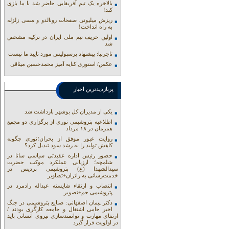
بالاخره یک تیم آفریقایی حاضر شد با ما بازی
کند!
ریزش میلیونی صفحات رونالدو و مسی زلزله
به راه انداخت!
اولین حریف تیم ملی ایران در ترکیه مشخص
شد
تاجرنیا: پیشنهاد پرسپولیس مورد تایید ما نیست
عکس/ استوری کنایه آمیز محمدحسین میثاقی
پربازدیدترین اخبار
یکی از مدیران کل بوشهر بازداشت شد
اطلاعیه پتروشیمی نوری از برگزاری دو مجمع
همزمان در ۱۸ مرداد
روایت عبور موفق از بحران؛نوری چگونه
کاهش تولید را به رشد سود تبدیل کرد؟
حضور رئیس اداره عقیدتی سیاسی ساتا در
شلمچه؛ ارزیابی عملکرد موکب حضرت
سیدالشهدا (ع) پتروشیمی پردیس در
خدمت‌رسانی به زائران+تصاویر
انتصاب و ارتقاء شایسته عبداله رادمرد در
پتروشیمی جم+تصویر
دکتر پیمان اصفهانی: صنایع پتروشیمی در جنگ
اخیر حامی اشتغال و جامعه کارگری بودند /
ارتقای مهارت و توانمندسازی نیروی انسانی باید
در اولویت قرار گیرد