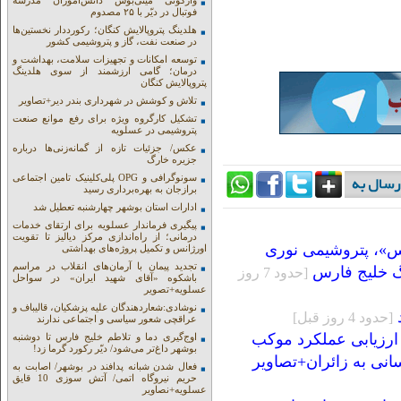
واژگونی مینی‌بوس دانش‌آموزان مدرسه
فوتبال در دیّر با ۲۵ مصدوم
هلدینگ پتروپالایش کنگان؛ رکورددار نخستین‌ها
در صنعت نفت، گاز و پتروشیمی کشور
توسعه امکانات و تجهیزات سلامت، بهداشت و
درمان؛ گامی ارزشمند از سوی هلدینگ
پتروپالایش کنگان
تلاش و کوشش در شهرداری بندر دیر+تصاویر
تشکیل کارگروه ویژه برای رفع موانع صنعت
پتروشیمی در عسلویه
عکس/ جزئیات تازه از گمانه‌زنی‌ها درباره
جزیره خارگ
سونوگرافی و OPG پلی‌کلینیک تامین اجتماعی
برازجان به بهره‌برداری رسید
ادارات استان بوشهر چهارشنبه تعطیل شد
پیگیری فرماندار عسلویه برای ارتقای خدمات
درمانی؛ از راه‌اندازی مرکز دیالیز تا تقویت
س»، پتروشیمی نوری
اورژانس و تکمیل پروژه‌های بهداشتی
تجدید پیمان با آرمان‌های انقلاب در مراسم
گ خلیج فارس
[حدود 7 روز
باشکوه «آقای شهید ایران» در سواحل
عسلویه+تصویر
نوشادی:شعاردهندگان علیه پزشکیان، قالیباف و
[حدود 4 روز قبل]
عراقچی شعور سیاسی و اجتماعی ندارند
ارزیابی عملکرد موکب
اوج‌گیری دما و تلاطم خلیج فارس تا دوشنبه
بوشهر داغ‌تر می‌شود/ دیّر رکورد گرما زد!
نی به زائران+تصاویر
فعال شدن شبانه پدافند در بوشهر/ اصابت به
حریم نیروگاه اتمی/ آتش سوزی 10 قایق
عسلویه+نصاویر