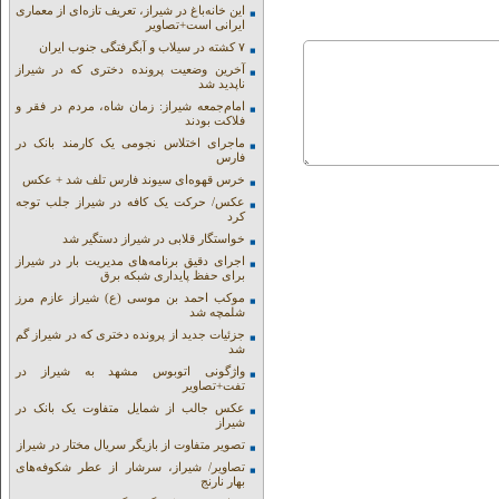
این خانه‌باغ در شیراز، تعریف تازه‌ای از معماری
ایرانی است+تصاویر
۷ کشته در سیلاب و آبگرفتگی جنوب ایران
آخرین وضعیت پرونده دختری که در شیراز
ناپدید شد
امام‌جمعه شیراز: زمان شاه، مردم در فقر و
فلاکت بودند
ماجرای اختلاس نجومی یک کارمند بانک در
فارس
خرس قهوه‌ای سیوند فارس تلف شد + عکس
عکس/ حرکت یک کافه در شیراز جلب توجه
کرد
خواستگار قلابی در شیراز دستگیر شد
اجرای دقیق برنامه‌های مدیریت بار در شیراز
برای حفظ پایداری شبکه برق
موکب احمد بن موسی (ع) شیراز عازم مرز
شلمچه شد
جزئیات جدید از پرونده دختری که در شیراز گم
شد
واژگونی اتوبوس مشهد به شیراز در
تفت+تصاویر
عکس جالب از شمایل متفاوت یک بانک در
شیراز
تصویر متفاوت از بازیگر سریال مختار در شیراز
تصاویر/ شیراز، سرشار از عطر شکوفه‌های
بهار نارنج