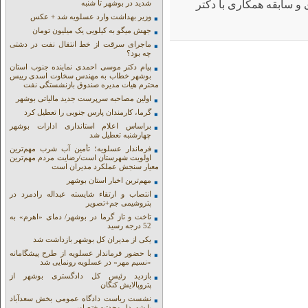
و سابقه همکاری با دکتر
شدید در بوشهر تا شنبه
وزیر بهداشت وارد عسلویه شد + عکس
جهش میگو به کیلویی یک میلیون تومان
ماجرای سرقت از خط انتقال نفت در دشتی
چه بود؟
پیام دکتر موسی احمدی نماینده جنوب استان
بوشهر خطاب به مهندس سخاوت اسدی رییس
محترم هیات مدیره صندوق بازنشستگی نفت
اولین مصاحبه سرپرست جدید مالیاتی بوشهر
گرما، کارمندان پارس جنوبی را تعطیل کرد
براساس اعلام استانداری ادارات بوشهر
چهارشنبه تعطیل شد
فرماندار عسلویه؛ تأمین آب شرب مهم‌ترین
اولویت شهرستان است/رضایت مردم مهم‌ترین
معیار سنجش عملکرد مدیران است
مهم‌ترین اخبار استان بوشهر
انتصاب و ارتقاء شایسته عبداله رادمرد در
پتروشیمی جم+تصویر
تاخت و تاز گرما در بوشهر/ دمای «اهرم» به
52 درجه رسید
یکی از مدیران کل بوشهر بازداشت شد
با حضور فرماندار عسلویه از طرح پیشگامانه
«نسیم مهر» در عسلویه رونمایی شد
بازدید رئیس کل دادگستری بوشهر از
پتروپالایش کنگان
نشست ریاست دادگاه عمومی بخش سعدآباد
با شهردار وحدتیه +تصاویر