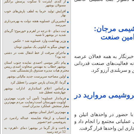
از کندی اینترنت تا سکوت پرسش برانگیز
مسولان بوشهر
افزایش تولید خرما به لطف بارش‌های خوب
بهار
آبشیرین‌کن عسلویه هفته دولت به بهره‌برداری
می‌رسد
شیمی مرجان:
ثبت دمای ۵۰ درجه در اهرم و خورموج؛ گرمای
شدید در بوشهر تا شنبه
امین صنعت
وزیر بهداشت وارد عسلویه شد + عکس
جهش میگو به کیلویی یک میلیون تومان
ماجرای سرقت از خط انتقال نفت در دشتی
خبرنگار به همه فعالان عرصه
چه بود؟
انه فعالیت‌های صنعت قدردانی
پیام دکتر موسی احمدی نماینده جنوب استان
بوشهر خطاب به مهندس سخاوت اسدی رییس
 و سربلندی آرزو کرد.
محترم هیات مدیره صندوق بازنشستگی نفت
اولین مصاحبه سرپرست جدید مالیاتی بوشهر
گرما، کارمندان پارس جنوبی را تعطیل کرد
براساس اعلام استانداری ادارات بوشهر
چهارشنبه تعطیل شد
روشیمی مروارید در
فرماندار عسلویه؛ تأمین آب شرب مهم‌ترین
اولویت شهرستان است/رضایت مردم مهم‌ترین
معیار سنجش عملکرد مدیران است
مهم‌ترین اخبار استان بوشهر
ا حضور در واحدهای اتیلن و
انتصاب و ارتقاء شایسته عبداله رادمرد در
ی عملیاتی مجتمع را انجام داد و
پتروشیمی جم+تصویر
جاری این واحدها قرار گرفت.
تاخت و تاز گرما در بوشهر/ دمای «اهرم» به
52 درجه رسید