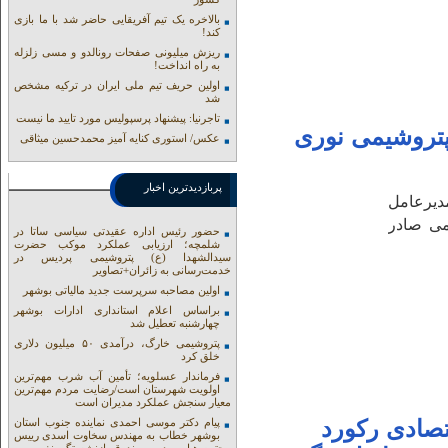
بالاخره یک تیم آفریقایی حاضر شد با ما بازی
کند!
ریزش میلیونی صفحات رونالدو و مسی زلزله
به راه انداخت!
اولین حریف تیم ملی ایران در ترکیه مشخص
شد
تاجرنیا: پیشنهاد پرسپولیس مورد تایید ما نیست
پتروشیمی نوری
عکس/ استوری کنایه آمیز محمدحسین میثاقی
پربازدیدترین اخبار
یرعامل
می صادر
حضور رئیس اداره عقیدتی سیاسی ساتا در
شلمچه؛ ارزیابی عملکرد موکب حضرت
سیدالشهدا (ع) پتروشیمی پردیس در
خدمت‌رسانی به زائران+تصاویر
اولین مصاحبه سرپرست جدید مالیاتی بوشهر
براساس اعلام استانداری ادارات بوشهر
چهارشنبه تعطیل شد
پتروشیمی خارگ، درآمدی ۵۰ میلیون دلاری
خلق کرد
فرماندار عسلویه؛ تأمین آب شرب مهم‌ترین
اولویت شهرستان است/رضایت مردم مهم‌ترین
معیار سنجش عملکرد مدیران است
صادی رکورد
پیام دکتر موسی احمدی نماینده جنوب استان
بوشهر خطاب به مهندس سخاوت اسدی رییس