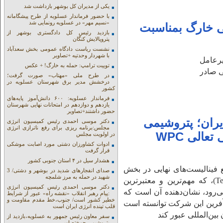
یکی از مدیران کل بوشهر بازداشت شد
با حضور فرماندار عسلویه از طرح پیشگامانه
«نسیم مهر» در عسلویه رونمایی شد
ی خارگ بمناسبت
بازدید رئیس کل دادگستری بوشهر از
پتروپالایش کنگان
نشست ریاست دادگاه عمومی بخش سعدآباد
با شهردار وحدتیه +تصاویر
رعامل
توییت ترامپ: حمله به خارگ! + عکس
ی صادر
در طرح ملی «مهتاب» صورت گرفت؛
درخشش مدیر برق شهرستان عسلویه در
کشور
فرماندار عسلویه: ۶۰۰ دانش‌آموز پایه‌های
یازدهم و دوازدهم در امتحانات نهایی شهرستان
حضور داشتند+تصاویر
ران؛ پتروشیمی
دکتر موسی احمدی رئیس کمیسیون انرژی
مجلس:برنامه ریزی برای رفع ناترازی انرژی
نوری در جمع فینالیست‌های جایزه جهانی تعالی WPC
در اولویت مجلس
ادوات کشاورزان دشتی مورد اصابت موشکی
قرار گرفت
هشدار سیل در ۴ استان جنوبی کشور
ع فینالیست‌های نهایی در بخش
صدای انفجارهای شدید در بوشهر و دشتی/ 3
شهید در حمله به مرز شلمچه
توسعه فناوری (Technological Developments)، که مهم‌ترین و معتبرترین
دکتر موسی احمدی رئیس کمیسیون انرژی
WPC Energ به شمار می‌رود، نشان‌دهنده آن است که
:پیام رهبر انقلاب «نقشه راه» عبور از شرایط
خطیر کشور است/ جنوب،خط مقدم مقاومت و
‌آفرین این شرکت توانسته است
قلب تپنده انرژی ایران است
 بین‌المللی عبور کند
سفر معاون رئیس جمهور به عسلویه،بازدید از
پتروشیمی جم+تصاویر