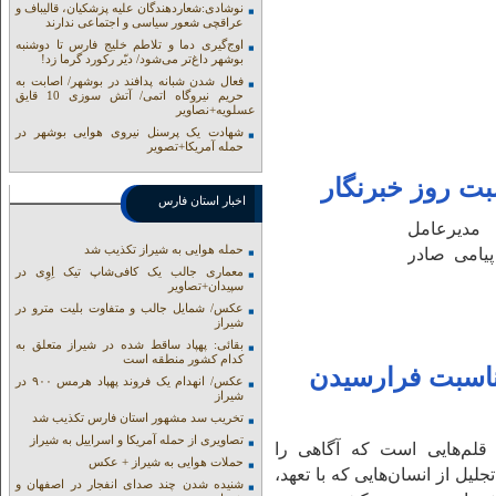
نوشادی:شعاردهندگان علیه پزشکیان، قالیباف و
عراقچی شعور سیاسی و اجتماعی ندارند
اوج‌گیری دما و تلاطم خلیج فارس تا دوشنبه
بوشهر داغ‌تر می‌شود/ دیّر رکورد گرما زد!
فعال شدن شبانه پدافند در بوشهر/ اصابت به
حریم نیروگاه اتمی/ آتش سوزی 10 قایق
عسلویه+نصاویر
شهادت یک پرسنل نیروی هوایی بوشهر در
حمله آمریکا+تصویر
بت روز خبرنگار
اخبار استان فارس
 مدیرعامل
حمله هوایی به شیراز تکذیب شد
یامی صادر
معماری جالب یک کافی‌شاپ تیک اِوِی در
سپیدان+تصاویر
عکس/ شمایل جالب و متفاوت بلیت مترو در
شیراز
بقائی: پهپاد ساقط شده در شیراز متعلق به
کدام کشور منطقه است
مناسبت فرارسیدن
عکس/ انهدام یک فروند پهپاد هرمس ۹۰۰ در
شیراز
تخریب سد مشهور استان فارس تکذیب شد
تصاویری از حمله آمریکا و اسراییل به شیراز
قلم‌هایی است که آگاهی را
حملات هوایی به شیراز + عکس
لیل از انسان‌هایی که با تعهد،
شنیده شدن چند صدای انفجار در اصفهان و