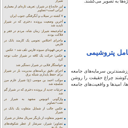
‌ها به تصویر می‌کشند.
شیراز
این خانه‌باغ در شیراز، تعریف تازه‌ای از معماری
ایرانی است+تصاویر
۷ کشته در سیلاب و آبگرفتگی جنوب ایران
آخرین وضعیت پرونده دختری که در شیراز
ناپدید شد
امام‌جمعه شیراز: زمان شاه، مردم در فقر و
فلاکت بودند
ماجرای اختلاس نجومی یک کارمند بانک در
فارس
خرس قهوه‌ای سیوند فارس تلف شد + عکس
عامل پتروشیمی
عکس/ حرکت یک کافه در شیراز جلب توجه
کرد
خواستگار قلابی در شیراز دستگیر شد
رزشمندترین سرمایه‌های جامعه
اجرای دقیق برنامه‌های مدیریت بار در شیراز
برای حفظ پایداری شبکه برق
ی‌کوشند چراغ حقیقت را روشن
موکب احمد بن موسی (ع) شیراز عازم مرز
ها، امیدها و واقعیت‌های جامعه
شلمچه شد
جزئیات جدید از پرونده دختری که در شیراز گم
شد
واژگونی اتوبوس مشهد به شیراز در
تفت+تصاویر
عکس جالب از شمایل متفاوت یک بانک در
شیراز
تصویر متفاوت از بازیگر سریال مختار در شیراز
تصاویر/ شیراز، سرشار از عطر شکوفه‌های
بهار نارنج