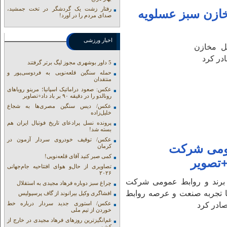
رفتار زشت یک گردشگر در تخت جمشید،
خازن سبز عسلویه
صدای مردم را در آورد!
اخبار ورزشی
ل مخازن
در کرد
5 داور بوشهری مجوز لیگ برتر گرفتند
حمله سنگین قلعه‌نویی به فردوسی‌پور و
منتقدان
عکس: صعود دراماتیک اسپانیا؛ مرینو رویاهای
رونالدو را در دقیقه ۹۰ بر باد داد+تصاویر
عکس/ دیس سنگین مصری‌ها به شجاع
خلیل‌زاده
پرونده نسل پرادعای تاریخ فوتبال ایران هم
بسته شد!
عکس/ توقیف خودروی سردار آزمون در
مومی شرکت
کرمان
کمی صبر کنید آقای قلعه‌نویی!
+تصویر
تصاویری از حال‌و هوای افتتاحیه جام‌جهانی
۲۰۲۶
 برند و روابط عمومی شرکت
چراغ سبز دوباره فرهاد مجیدی به استقلال
با تجربه صنعت و عرصه روابط
افشاگری وکیل بیرانوند از گاف‌ پرسپولیس
عکس/ استوری جدید سردار درباره خط
ادر کرد
خوردن از تیم ملی
غم‌انگیزترین روزهای فرهاد مجیدی در خارج از
کشور