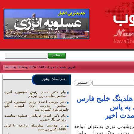
امروز: شنبه 17 مرداد 1405 / Saturday 08 Aug 2026
اخبار استان بوشهر
پیام دکتر احمدی رئیس کمیسیون انرژی
مجلس یمناسبت روز خبرنگار
 هلدینگ خلیج فارس
دکتر موسی احمدی رئیس کمیسیون انرژی
 به پاس
مجلس: مدیریت برق امسال مانع
خاموشی‌های گسترده شد
مدت اخیر
پیام دکتر پاسالار فرماندار عسلویه بمناسبت
روز خبرنگار +تصویر
وزیر بهداشت: بیمارستان برازجان تا اوایل
روشیمی نوری به‌عنوان «واحد
1406 تکمیل می شود
ط دشوار جنگ تحمیلی حاصل