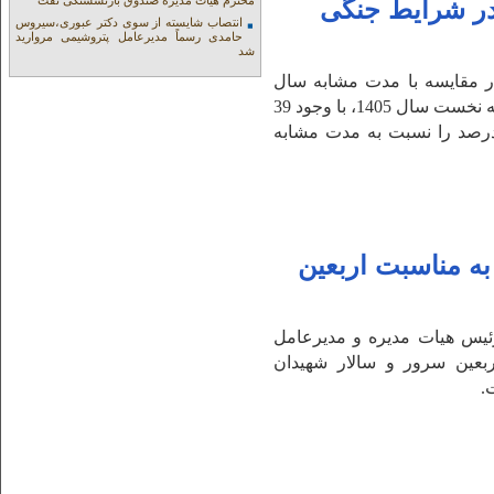
محترم هیات مدیره صندوق بازنشستگی نفت
 در شرایط جنگی
انتصاب شایسته از سوی دکتر عبوری،سیروس
حامدی رسماً مدیرعامل پتروشیمی مروارید
شد
ر مقایسه با مدت مشابه سال
قبل نشان می‌دهد که این شرکت در سه ماهه نخست سال 1405، با وجود 39
 توقف اجباری، رشد تولید بیش از ۱۱ درصد را نسبت به مدت مشابه
ه مناسبت اربعین
ئیس هیات مدیره و مدیرعامل
بعین سرور و سالار شهیدان
.