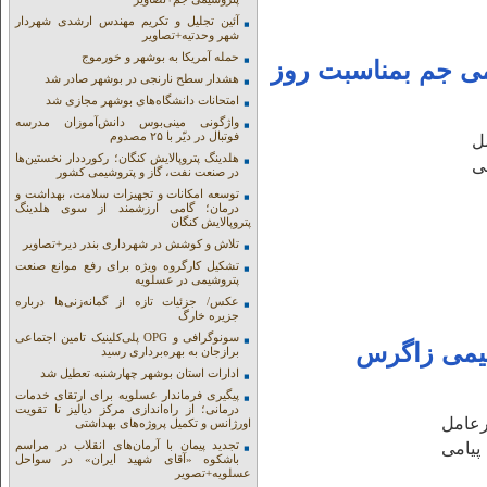
آئین تجلیل و تکریم مهندس ارشدی شهردار
شهر وحدتیه+تصاویر
حمله آمریکا به بوشهر و خورموج
یمی جم بمناسبت روز
هشدار سطح نارنجی در بوشهر صادر شد
امتحانات دانشگاه‌های بوشهر مجازی شد
واژگونی مینی‌بوس دانش‌آموزان مدرسه
فوتبال در دیّر با ۲۵ مصدوم
ل
هلدینگ پتروپالایش کنگان؛ رکورددار نخستین‌ها
ی
در صنعت نفت، گاز و پتروشیمی کشور
توسعه امکانات و تجهیزات سلامت، بهداشت و
درمان؛ گامی ارزشمند از سوی هلدینگ
پتروپالایش کنگان
تلاش و کوشش در شهرداری بندر دیر+تصاویر
تشکیل کارگروه ویژه برای رفع موانع صنعت
پتروشیمی در عسلویه
عکس/ جزئیات تازه از گمانه‌زنی‌ها درباره
جزیره خارگ
سونوگرافی و OPG پلی‌کلینیک تامین اجتماعی
شیمی زاگرس
برازجان به بهره‌برداری رسید
ادارات استان بوشهر چهارشنبه تعطیل شد
پیگیری فرماندار عسلویه برای ارتقای خدمات
درمانی؛ از راه‌اندازی مرکز دیالیز تا تقویت
عامل
اورژانس و تکمیل پروژه‌های بهداشتی
تجدید پیمان با آرمان‌های انقلاب در مراسم
پیامی
باشکوه «آقای شهید ایران» در سواحل
عسلویه+تصویر