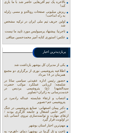
بالاخره یک تیم آفریقایی حاضر شد با ما بازی
کند!
ریزش میلیونی صفحات رونالدو و مسی زلزله
به راه انداخت!
اولین حریف تیم ملی ایران در ترکیه مشخص
شد
تاجرنیا: پیشنهاد پرسپولیس مورد تایید ما نیست
عکس/ استوری کنایه آمیز محمدحسین میثاقی
پربازدیدترین اخبار
یکی از مدیران کل بوشهر بازداشت شد
اطلاعیه پتروشیمی نوری از برگزاری دو مجمع
همزمان در ۱۸ مرداد
حضور رئیس اداره عقیدتی سیاسی ساتا در
شلمچه؛ ارزیابی عملکرد موکب حضرت
سیدالشهدا (ع) پتروشیمی پردیس در
خدمت‌رسانی به زائران+تصاویر
انتصاب و ارتقاء شایسته عبداله رادمرد در
پتروشیمی جم+تصویر
دکتر پیمان اصفهانی: صنایع پتروشیمی در جنگ
اخیر حامی اشتغال و جامعه کارگری بودند /
ارتقای مهارت و توانمندسازی نیروی انسانی باید
در اولویت قرار گیرد
مهم‌ترین اخبار استان بوشهر
تاخت و تاز گرما در بوشهر/ دمای «اهرم» به