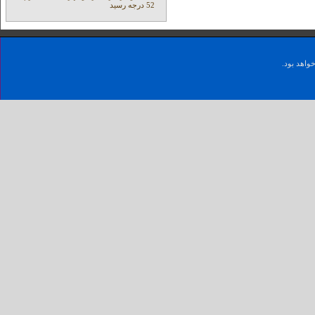
52 درجه رسید
واهد بود.