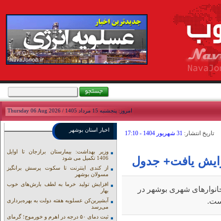
امروز: پنجشنبه 15 مرداد 1405 / Thursday 06 Aug 2026
اخبار استان بوشهر
تاريخ انتشار:
31 شهريور 1404 - 17:10
وزیر بهداشت: بیمارستان برازجان تا اوایل
ایش یافت+ جدول
1406 تکمیل می شود
از کندی اینترنت تا سکوت پرسش برانگیز
مسولان بوشهر
افزایش تولید خرما به لطف بارش‌های خوب
خانوارهای شهری بوشهر در
بهار
ست.
آبشیرین‌کن عسلویه هفته دولت به بهره‌برداری
می‌رسد
ثبت دمای ۵۰ درجه در اهرم و خورموج؛ گرمای