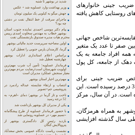
شدید در بوشهر تا شنبه
، ضریب جینی خانوارهای
وزیر بهداشت وارد عسلویه شد + عکس
ای روستایی کاهش یافته
جهش میگو به کیلویی یک میلیون تومان
ماجرای سرقت از خط انتقال نفت در دشتی
چه بود؟
پیام دکتر موسی احمدی نماینده جنوب استان
بوشهر خطاب به مهندس سخاوت اسدی رییس
قایسه‌ترین شاخص جهانی
محترم هیات مدیره صندوق بازنشستگی نفت
اولین مصاحبه سرپرست جدید مالیاتی بوشهر
ن صفر تا عدد یک متغیر
گرما، کارمندان پارس جنوبی را تعطیل کرد
همه افراد جامعه به یک
براساس اعلام استانداری ادارات بوشهر
چهارشنبه تعطیل شد
ک دهک از جامعه، کل پول
فرماندار عسلویه؛ تأمین آب شرب مهم‌ترین
اولویت شهرستان است/رضایت مردم مهم‌ترین
معیار سنجش عملکرد مدیران است
اخص ضریب جینی برای
مهم‌ترین اخبار استان بوشهر
خانوارهای شهری استان بوشهر در سال ۱۴۰۳ به 33 درصد رسیده است. این
انتصاب و ارتقاء شایسته عبداله رادمرد در
پتروشیمی جم+تصویر
تر از آن (1402) بشتر شده است. در آن سال، مرکز
تاخت و تاز گرما در بوشهر/ دمای «اهرم» به
52 درجه رسید
یکی از مدیران کل بوشهر بازداشت شد
شهر به همراه هرمزگان،
با حضور فرماندار عسلویه از طرح پیشگامانه
«نسیم مهر» در عسلویه رونمایی شد
 طی سال گذشته افزایشی
بازدید رئیس کل دادگستری بوشهر از
پتروپالایش کنگان
نشست ریاست دادگاه عمومی بخش سعدآباد
با شهردار وحدتیه +تصاویر