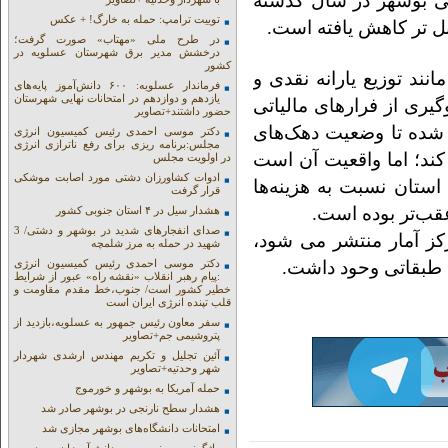
ی بوشهر در سال گذشته
توییت ترامپ: حمله به خارگ! + عکس
در طرح ملی «مهتاب» صورت گرفت؛
درخشش مدیر برق شهرستان عسلویه در
کشور
نند توزیع یارانه نقدی و
فرماندار عسلویه: ۶۰۰ دانش‌آموز پایه‌های
یازدهم و دوازدهم در امتحانات نهایی شهرستان
گیری از فرارهای مالیاتی
حضور داشتند+تصاویر
 شده تا وضعیت دهک‌های
دکتر موسی احمدی رئیس کمیسیون انرژی
مجلس:برنامه ریزی برای رفع ناترازی انرژی
 کند؛ اما واقعیت آن است
در اولویت مجلس
ادوات کشاورزان دشتی مورد اصابت موشکی
ستان نسبت به هزینه‌ها
قرار گرفت
قب‌تر بوده است.
هشدار سیل در ۴ استان جنوبی کشور
صدای انفجارهای شدید در بوشهر و دشتی/ 3
ز آمار منتشر می شود،
شهید در حمله به مرز شلمچه
 طبقاتی وحود داشت.
دکتر موسی احمدی رئیس کمیسیون انرژی
:پیام رهبر انقلاب «نقشه راه» عبور از شرایط
خطیر کشور است/ جنوب،خط مقدم مقاومت و
قلب تپنده انرژی ایران است
سفر معاون رئیس جمهور به عسلویه،بازدید از
پتروشیمی جم+تصاویر
آئین تجلیل و تکریم مهندس ارشدی شهردار
شهر وحدتیه+تصاویر
حمله آمریکا به بوشهر و خورموج
هشدار سطح نارنجی در بوشهر صادر شد
امتحانات دانشگاه‌های بوشهر مجازی شد