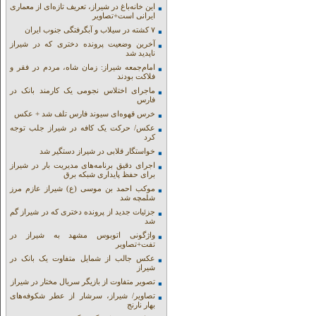
این خانه‌باغ در شیراز، تعریف تازه‌ای از معماری
ایرانی است+تصاویر
۷ کشته در سیلاب و آبگرفتگی جنوب ایران
آخرین وضعیت پرونده دختری که در شیراز
ناپدید شد
امام‌جمعه شیراز: زمان شاه، مردم در فقر و
فلاکت بودند
ماجرای اختلاس نجومی یک کارمند بانک در
فارس
خرس قهوه‌ای سیوند فارس تلف شد + عکس
عکس/ حرکت یک کافه در شیراز جلب توجه
کرد
خواستگار قلابی در شیراز دستگیر شد
اجرای دقیق برنامه‌های مدیریت بار در شیراز
برای حفظ پایداری شبکه برق
موکب احمد بن موسی (ع) شیراز عازم مرز
شلمچه شد
جزئیات جدید از پرونده دختری که در شیراز گم
شد
واژگونی اتوبوس مشهد به شیراز در
تفت+تصاویر
عکس جالب از شمایل متفاوت یک بانک در
شیراز
تصویر متفاوت از بازیگر سریال مختار در شیراز
تصاویر/ شیراز، سرشار از عطر شکوفه‌های
بهار نارنج