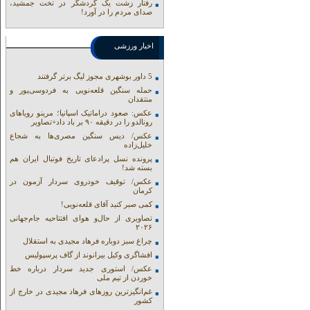
رفتار زشت یک گردشگر در تخت جمشید،
صدای مردم را در آورد!
اخبار ورزشی
5 داور بوشهری مجوز لیگ برتر گرفتند
حمله سنگین قلعه‌نویی به فردوسی‌پور و
منتقدان
عکس: صعود دراماتیک اسپانیا؛ مرینو رویاهای
رونالدو را در دقیقه ۹۰ بر باد داد+تصاویر
عکس/ دیس سنگین مصری‌ها به شجاع
خلیل‌زاده
پرونده نسل پرادعای تاریخ فوتبال ایران هم
بسته شد!
عکس/ توقیف خودروی سردار آزمون در
کرمان
کمی صبر کنید آقای قلعه‌نویی!
تصاویری از حال‌و هوای افتتاحیه جام‌جهانی
۲۰۲۶
چراغ سبز دوباره فرهاد مجیدی به استقلال
افشاگری وکیل بیرانوند از گاف‌ پرسپولیس
عکس/ استوری جدید سردار درباره خط
خوردن از تیم ملی
غم‌انگیزترین روزهای فرهاد مجیدی در خارج از
کشور