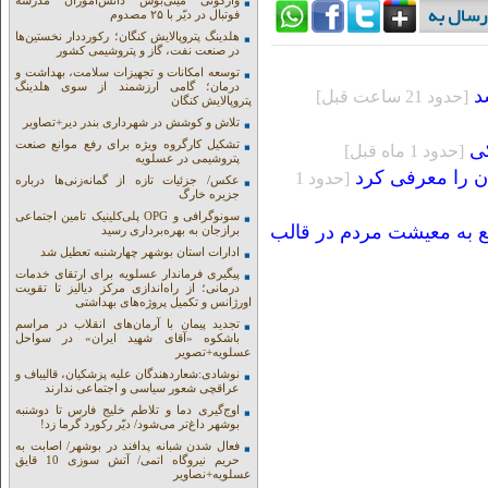
واژگونی مینی‌بوس دانش‌آموزان مدرسه
فوتبال در دیّر با ۲۵ مصدوم
هلدینگ پتروپالایش کنگان؛ رکورددار نخستین‌ها
در صنعت نفت، گاز و پتروشیمی کشور
توسعه امکانات و تجهیزات سلامت، بهداشت و
درمان؛ گامی ارزشمند از سوی هلدینگ
د
[حدود 21 ساعت قبل]
پتروپالایش کنگان
تلاش و کوشش در شهرداری بندر دیر+تصاویر
تشکیل کارگروه ویژه برای رفع موانع صنعت
کی
[حدود 1 ماه قبل]
پتروشیمی در عسلویه
ان را معرفی کرد
[حدود 1
عکس/ جزئیات تازه از گمانه‌زنی‌ها درباره
جزیره خارگ
سونوگرافی و OPG پلی‌کلینیک تامین اجتماعی
 به معیشت مردم در قالب
برازجان به بهره‌برداری رسید
ادارات استان بوشهر چهارشنبه تعطیل شد
پیگیری فرماندار عسلویه برای ارتقای خدمات
درمانی؛ از راه‌اندازی مرکز دیالیز تا تقویت
اورژانس و تکمیل پروژه‌های بهداشتی
تجدید پیمان با آرمان‌های انقلاب در مراسم
باشکوه «آقای شهید ایران» در سواحل
عسلویه+تصویر
نوشادی:شعاردهندگان علیه پزشکیان، قالیباف و
عراقچی شعور سیاسی و اجتماعی ندارند
اوج‌گیری دما و تلاطم خلیج فارس تا دوشنبه
بوشهر داغ‌تر می‌شود/ دیّر رکورد گرما زد!
فعال شدن شبانه پدافند در بوشهر/ اصابت به
حریم نیروگاه اتمی/ آتش سوزی 10 قایق
عسلویه+نصاویر