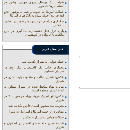
شهادت یک پرسنل نیروی هوایی بوشهر در
حمله آمریکا+تصویر
حملات آمریکا به جنوب و شمال/ بوشهر جزو
اهداف بود/ حمله سپاه به پایگاههای آمریکا
برگزاری مراسم عزاداری رهبر شهید در بوشهر
+ عکس
پایان فرار قاتل دشتستان/ دستگیری در حین
ملاقات با خانواده در کوهستان
اخبار استان فارس
حمله هوایی به شیراز تکذیب شد
معماری جالب یک کافی‌شاپ تیک اِوِی در
سپیدان+تصاویر
عکس/ شمایل جالب و متفاوت بلیت مترو در
شیراز
بقائی: پهپاد ساقط شده در شیراز متعلق به
کدام کشور منطقه است
عکس/ انهدام یک فروند پهپاد هرمس ۹۰۰ در
شیراز
تخریب سد مشهور استان فارس تکذیب شد
تصاویری از حمله آمریکا و اسراییل به شیراز
حملات هوایی به شیراز + عکس
شنیده شدن چند صدای انفجار در اصفهان و
شیراز