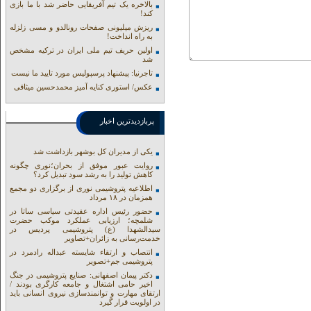
بالاخره یک تیم آفریقایی حاضر شد با ما بازی
کند!
ریزش میلیونی صفحات رونالدو و مسی زلزله
به راه انداخت!
اولین حریف تیم ملی ایران در ترکیه مشخص
شد
تاجرنیا: پیشنهاد پرسپولیس مورد تایید ما نیست
عکس/ استوری کنایه آمیز محمدحسین میثاقی
پربازدیدترین اخبار
یکی از مدیران کل بوشهر بازداشت شد
روایت عبور موفق از بحران؛نوری چگونه
کاهش تولید را به رشد سود تبدیل کرد؟
اطلاعیه پتروشیمی نوری از برگزاری دو مجمع
همزمان در ۱۸ مرداد
حضور رئیس اداره عقیدتی سیاسی ساتا در
شلمچه؛ ارزیابی عملکرد موکب حضرت
سیدالشهدا (ع) پتروشیمی پردیس در
خدمت‌رسانی به زائران+تصاویر
انتصاب و ارتقاء شایسته عبداله رادمرد در
پتروشیمی جم+تصویر
دکتر پیمان اصفهانی: صنایع پتروشیمی در جنگ
اخیر حامی اشتغال و جامعه کارگری بودند /
ارتقای مهارت و توانمندسازی نیروی انسانی باید
در اولویت قرار گیرد