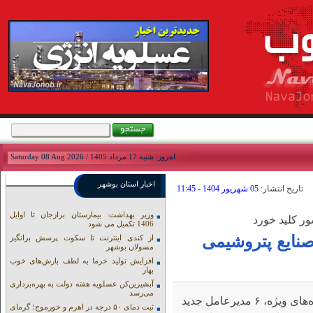
امروز: شنبه 17 مرداد 1405 / Saturday 08 Aug 2026
اخبار استان بوشهر
تاريخ انتشار:
05 شهريور 1404 - 11:45
وزیر بهداشت: بیمارستان برازجان تا اوایل
ر کلید خورد
1406 تکمیل می شود
وه صنایع پتروشیمی
از کندی اینترنت تا سکوت پرسش برانگیز
مسولان بوشهر
افزایش تولید خرما به لطف بارش‌های خوب
بهار
آبشیرین‌کن عسلویه هفته دولت به بهره‌برداری
می‌رسد
نوای جنوب:س از بررسی‌های متعدد تخصصی توسط کارگروه‌های ویژه، ۶ مدیرعامل جدید
ثبت دمای ۵۰ درجه در اهرم و خورموج؛ گرمای