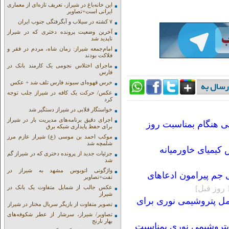
این خانه‌باغ در شیراز، تعریف تازه‌ای از معماری
ایرانی است+تصاویر
۷ کشته در سیلاب و آبگرفتگی جنوب ایران
آخرین وضعیت پرونده دختری که در شیراز
ناپدید شد
امام‌جمعه شیراز: زمان شاه، مردم در فقر و
فلاکت بودند
ماجرای اختلاس نجومی یک کارمند بانک در
فارس
خرس قهوه‌ای سیوند فارس تلف شد + عکس
عکس/ حرکت یک کافه در شیراز جلب توجه
کرد
خواستگار قلابی در شیراز دستگیر شد
اجرای دقیق برنامه‌های مدیریت بار در شیراز
ی هنگام بمناسبت روز
برای حفظ پایداری شبکه برق
موکب احمد بن موسی (ع) شیراز عازم مرز
شلمچه شد
کیمیای خاورمیانه
جزئیات جدید از پرونده دختری که در شیراز گم
شد
واژگونی اتوبوس مشهد به شیراز در
جم پیرامون ادعاهای
تفت+تصاویر
عکس جالب از شمایل متفاوت یک بانک در
شیراز
مل پتروشیمی نوری برای
تصویر متفاوت از بازیگر سریال مختار در شیراز
تصاویر/ شیراز، سرشار از عطر شکوفه‌های
بهار نارنج
تروشیمی نوری بمناسبت