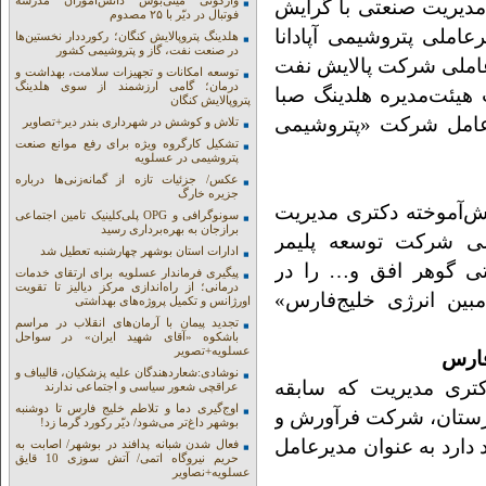
واژگونی مینی‌بوس دانش‌آموزان مدرسه
 مدیریت صنعتی با گرایش
فوتبال در دیّر با ۲۵ مصدوم
عاملی پتروشیمی آپادانا
هلدینگ پتروپالایش کنگان؛ رکورددار نخستین‌ها
در صنعت نفت، گاز و پتروشیمی کشور
عاملی شرکت پالایش نفت
توسعه امکانات و تجهیزات سلامت، بهداشت و
درمان؛ گامی ارزشمند از سوی هلدینگ
 هیئت‌مدیره هلدینگ صبا
پتروپالایش کنگان
یرعامل شرکت «پتروشیمی
تلاش و کوشش در شهرداری بندر دیر+تصاویر
تشکیل کارگروه ویژه برای رفع موانع صنعت
پتروشیمی در عسلویه
عکس/ جزئیات تازه از گمانه‌زنی‌ها درباره
جزیره خارگ
‌آموخته دکتری مدیریت
سونوگرافی و OPG پلی‌کلینیک تامین اجتماعی
برازجان به بهره‌برداری رسید
لی شرکت توسعه پلیمر
ادارات استان بوشهر چهارشنبه تعطیل شد
تی گوهر افق و… را در
پیگیری فرماندار عسلویه برای ارتقای خدمات
درمانی؛ از راه‌اندازی مرکز دیالیز تا تقویت
بین انرژی خلیج‌فارس»
اورژانس و تکمیل پروژه‌های بهداشتی
تجدید پیمان با آرمان‌های انقلاب در مراسم
باشکوه «آقای شهید ایران» در سواحل
عسلویه+تصویر
فارس
نوشادی:شعاردهندگان علیه پزشکیان، قالیباف و
کتری مدیریت که سابقه
عراقچی شعور سیاسی و اجتماعی ندارند
اوج‌گیری دما و تلاطم خلیج فارس تا دوشنبه
زستان، شرکت فرآورش و
بوشهر داغ‌تر می‌شود/ دیّر رکورد گرما زد!
دارد به عنوان مدیرعامل
فعال شدن شبانه پدافند در بوشهر/ اصابت به
حریم نیروگاه اتمی/ آتش سوزی 10 قایق
عسلویه+نصاویر