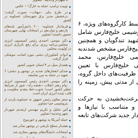
توییت ترامپ: حمله به خارگ! + عکس
در طرح ملی «مهتاب» صورت گرفت؛
درخشش مدیر برق شهرستان عسلویه در
کشور
نوای جنوب:پس از بررسی‌های متعدد تخصصی توسط کارگروه‌های ویژه، ۶
فرماندار عسلویه: ۶۰۰ دانش‌آموز پایه‌های
یازدهم و دوازدهم در امتحانات نهایی شهرستان
روشیمی خلیج‌فارس شامل
حضور داشتند+تصاویر
ید تندگویان و همچنین
دکتر موسی احمدی رئیس کمیسیون انرژی
مجلس:برنامه ریزی برای رفع ناترازی انرژی
خلیج‌فارس مشخص شدند
به
در اولویت مجلس
ادوات کشاورزان دشتی مورد اصابت موشکی
ی خلیج‌فارس، محمد
قرار گرفت
 خلیج‌فارس با تعیین
هشدار سیل در ۴ استان جنوبی کشور
صدای انفجارهای شدید در بوشهر و دشتی/ 3
 ظرفیت‌های داخل گروه،
شهید در حمله به مرز شلمچه
از مدتی پیش‌، زمینه را
دکتر موسی احمدی رئیس کمیسیون انرژی
:پیام رهبر انقلاب «نقشه راه» عبور از شرایط
خطیر کشور است/ جنوب،خط مقدم مقاومت و
قلب تپنده انرژی ایران است
سرعت‌بخشیدن به حرکت
سفر معاون رئیس جمهور به عسلویه،بازدید از
پتروشیمی جم+تصاویر
 متناسب با نیازها و
آئین تجلیل و تکریم مهندس ارشدی شهردار
شهر وحدتیه+تصاویر
 جهانی و جهش سودآوری ۶ سکان‌دار جدید شرکت‌های تابعه
حمله آمریکا به بوشهر و خورموج
هشدار سطح نارنجی در بوشهر صادر شد
امتحانات دانشگاه‌های بوشهر مجازی شد