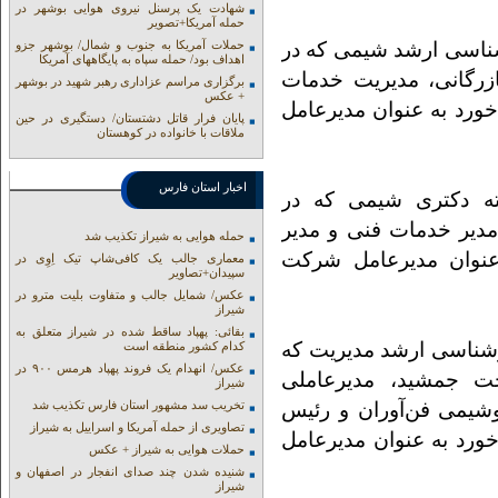
شهادت یک پرسنل نیروی هوایی بوشهر در
حمله آمریکا+تصویر
شناسی ارشد شیمی که در
حملات آمریکا به جنوب و شمال/ بوشهر جزو
اهداف بود/ حمله سپاه به پایگاههای آمریکا
ازرگانی، مدیریت خدمات
برگزاری مراسم عزاداری رهبر شهید در بوشهر
+ عکس
ورد به عنوان مدیرعامل
پایان فرار قاتل دشتستان/ دستگیری در حین
ملاقات با خانواده در کوهستان
اخبار استان فارس
ته دکتری شیمی که در
مدیر خدمات فنی و مدیر
حمله هوایی به شیراز تکذیب شد
عنوان مدیرعامل شرکت
معماری جالب یک کافی‌شاپ تیک اِوِی در
سپیدان+تصاویر
عکس/ شمایل جالب و متفاوت بلیت مترو در
شیراز
بقائی: پهپاد ساقط شده در شیراز متعلق به
رشناسی ارشد مدیریت که
کدام کشور منطقه است
عکس/ انهدام یک فروند پهپاد هرمس ۹۰۰ در
خت جمشید، مدیرعاملی
شیراز
شیمی فن‌آوران و رئیس
تخریب سد مشهور استان فارس تکذیب شد
تصاویری از حمله آمریکا و اسراییل به شیراز
رد به عنوان مدیرعامل
حملات هوایی به شیراز + عکس
شنیده شدن چند صدای انفجار در اصفهان و
شیراز