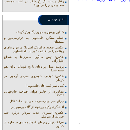
رفتار زشت یک گردشگر در تخت جمشید،
صدای مردم را در آورد!
اخبار ورزشی
5 داور بوشهری مجوز لیگ برتر گرفتند
حمله سنگین قلعه‌نویی به فردوسی‌پور و
منتقدان
عکس: صعود دراماتیک اسپانیا؛ مرینو رویاهای
رونالدو را در دقیقه ۹۰ بر باد داد+تصاویر
عکس/ دیس سنگین مصری‌ها به شجاع
خلیل‌زاده
پرونده نسل پرادعای تاریخ فوتبال ایران هم
بسته شد!
عکس/ توقیف خودروی سردار آزمون در
کرمان
کمی صبر کنید آقای قلعه‌نویی!
تصاویری از حال‌و هوای افتتاحیه جام‌جهانی
۲۰۲۶
چراغ سبز دوباره فرهاد مجیدی به استقلال
افشاگری وکیل بیرانوند از گاف‌ پرسپولیس
عکس/ استوری جدید سردار درباره خط
خوردن از تیم ملی
غم‌انگیزترین روزهای فرهاد مجیدی در خارج از
کشور