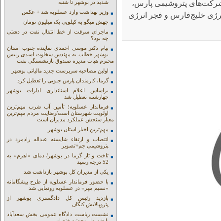
شرکت‌های پتروشیمی پارس،
شدید در بوشهر تا شنبه
وزیر بهداشت وارد عسلویه شد + عکس
نرژی خلیج‌فارس و فجر انرژی
جهش میگو به کیلویی یک میلیون تومان
ماجرای سرقت از خط انتقال نفت در دشتی
چه بود؟
پیام دکتر موسی احمدی نماینده جنوب استان
بوشهر خطاب به مهندس سخاوت اسدی رییس
محترم هیات مدیره صندوق بازنشستگی نفت
اولین مصاحبه سرپرست جدید مالیاتی بوشهر
گرما، کارمندان پارس جنوبی را تعطیل کرد
براساس اعلام استانداری ادارات بوشهر
چهارشنبه تعطیل شد
فرماندار عسلویه؛ تأمین آب شرب مهم‌ترین
اولویت شهرستان است/رضایت مردم مهم‌ترین
معیار سنجش عملکرد مدیران است
مهم‌ترین اخبار استان بوشهر
انتصاب و ارتقاء شایسته عبداله رادمرد در
پتروشیمی جم+تصویر
تاخت و تاز گرما در بوشهر/ دمای «اهرم» به
52 درجه رسید
یکی از مدیران کل بوشهر بازداشت شد
با حضور فرماندار عسلویه از طرح پیشگامانه
«نسیم مهر» در عسلویه رونمایی شد
بازدید رئیس کل دادگستری بوشهر از
پتروپالایش کنگان
نشست ریاست دادگاه عمومی بخش سعدآباد
با شهردار وحدتیه +تصاویر