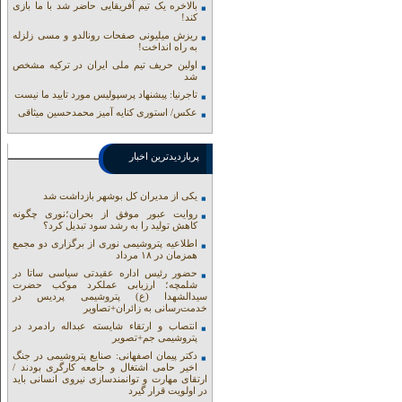
بالاخره یک تیم آفریقایی حاضر شد با ما بازی
کند!
ریزش میلیونی صفحات رونالدو و مسی زلزله
به راه انداخت!
اولین حریف تیم ملی ایران در ترکیه مشخص
شد
تاجرنیا: پیشنهاد پرسپولیس مورد تایید ما نیست
عکس/ استوری کنایه آمیز محمدحسین میثاقی
پربازدیدترین اخبار
یکی از مدیران کل بوشهر بازداشت شد
روایت عبور موفق از بحران؛نوری چگونه
کاهش تولید را به رشد سود تبدیل کرد؟
اطلاعیه پتروشیمی نوری از برگزاری دو مجمع
همزمان در ۱۸ مرداد
حضور رئیس اداره عقیدتی سیاسی ساتا در
شلمچه؛ ارزیابی عملکرد موکب حضرت
سیدالشهدا (ع) پتروشیمی پردیس در
خدمت‌رسانی به زائران+تصاویر
انتصاب و ارتقاء شایسته عبداله رادمرد در
پتروشیمی جم+تصویر
دکتر پیمان اصفهانی: صنایع پتروشیمی در جنگ
اخیر حامی اشتغال و جامعه کارگری بودند /
ارتقای مهارت و توانمندسازی نیروی انسانی باید
در اولویت قرار گیرد