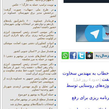
توییت ترامپ: حمله به خارگ! + عکس
در طرح ملی «مهتاب» صورت گرفت؛
درخشش مدیر برق شهرستان عسلویه در
کشور
فرماندار عسلویه: ۶۰۰ دانش‌آموز پایه‌های
یازدهم و دوازدهم در امتحانات نهایی شهرستان
حضور داشتند+تصاویر
دکتر موسی احمدی رئیس کمیسیون انرژی
مجلس:برنامه ریزی برای رفع ناترازی انرژی
در اولویت مجلس
ادوات کشاورزان دشتی مورد اصابت موشکی
قرار گرفت
هشدار سیل در ۴ استان جنوبی کشور
صدای انفجارهای شدید در بوشهر و دشتی/ 3
شهید در حمله به مرز شلمچه
دکتر موسی احمدی رئیس کمیسیون انرژی
:پیام رهبر انقلاب «نقشه راه» عبور از شرایط
خطیر کشور است/ جنوب،خط مقدم مقاومت و
ر خطاب به مهندس سخاوت
قلب تپنده انرژی ایران است
نفت
سفر معاون رئیس جمهور به عسلویه،بازدید از
[حدود 4 روز قبل]
پتروشیمی جم+تصاویر
روژه‌های روستایی توسط
آئین تجلیل و تکریم مهندس ارشدی شهردار
شهر وحدتیه+تصاویر
حمله آمریکا به بوشهر و خورموج
امه ریزی برای رفع
هشدار سطح نارنجی در بوشهر صادر شد
امتحانات دانشگاه‌های بوشهر مجازی شد