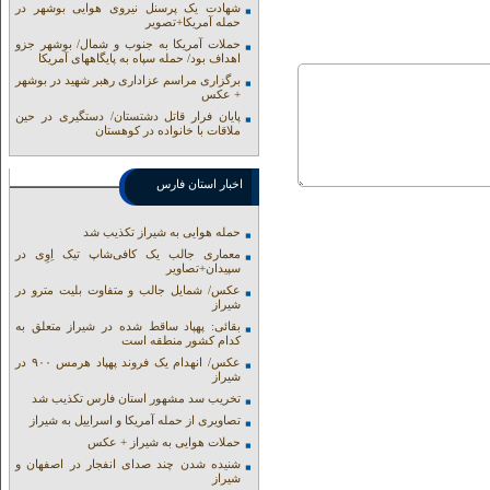
شهادت یک پرسنل نیروی هوایی بوشهر در
حمله آمریکا+تصویر
حملات آمریکا به جنوب و شمال/ بوشهر جزو
اهداف بود/ حمله سپاه به پایگاههای آمریکا
برگزاری مراسم عزاداری رهبر شهید در بوشهر
+ عکس
پایان فرار قاتل دشتستان/ دستگیری در حین
ملاقات با خانواده در کوهستان
اخبار استان فارس
حمله هوایی به شیراز تکذیب شد
معماری جالب یک کافی‌شاپ تیک اِوِی در
سپیدان+تصاویر
عکس/ شمایل جالب و متفاوت بلیت مترو در
شیراز
بقائی: پهپاد ساقط شده در شیراز متعلق به
کدام کشور منطقه است
عکس/ انهدام یک فروند پهپاد هرمس ۹۰۰ در
شیراز
تخریب سد مشهور استان فارس تکذیب شد
تصاویری از حمله آمریکا و اسراییل به شیراز
حملات هوایی به شیراز + عکس
شنیده شدن چند صدای انفجار در اصفهان و
شیراز