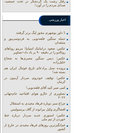
رفتار زشت یک گردشگر در تخت جمشید،
صدای مردم را در آورد!
اخبار ورزشی
5 داور بوشهری مجوز لیگ برتر گرفتند
حمله سنگین قلعه‌نویی به فردوسی‌پور و
منتقدان
عکس: صعود دراماتیک اسپانیا؛ مرینو رویاهای
رونالدو را در دقیقه ۹۰ بر باد داد+تصاویر
عکس/ دیس سنگین مصری‌ها به شجاع
خلیل‌زاده
پرونده نسل پرادعای تاریخ فوتبال ایران هم
بسته شد!
عکس/ توقیف خودروی سردار آزمون در
کرمان
کمی صبر کنید آقای قلعه‌نویی!
تصاویری از حال‌و هوای افتتاحیه جام‌جهانی
۲۰۲۶
چراغ سبز دوباره فرهاد مجیدی به استقلال
افشاگری وکیل بیرانوند از گاف‌ پرسپولیس
عکس/ استوری جدید سردار درباره خط
خوردن از تیم ملی
غم‌انگیزترین روزهای فرهاد مجیدی در خارج از
کشور