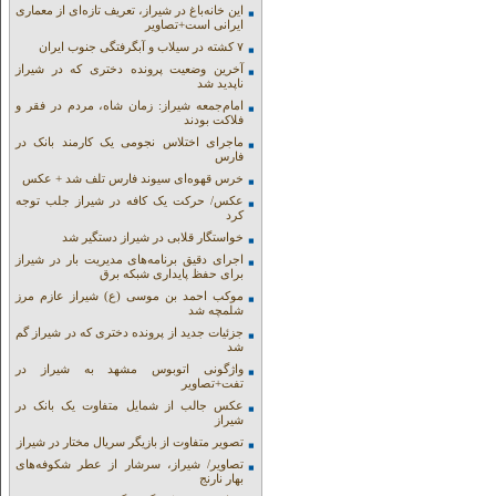
این خانه‌باغ در شیراز، تعریف تازه‌ای از معماری
ایرانی است+تصاویر
۷ کشته در سیلاب و آبگرفتگی جنوب ایران
آخرین وضعیت پرونده دختری که در شیراز
ناپدید شد
امام‌جمعه شیراز: زمان شاه، مردم در فقر و
فلاکت بودند
ماجرای اختلاس نجومی یک کارمند بانک در
فارس
خرس قهوه‌ای سیوند فارس تلف شد + عکس
عکس/ حرکت یک کافه در شیراز جلب توجه
کرد
خواستگار قلابی در شیراز دستگیر شد
اجرای دقیق برنامه‌های مدیریت بار در شیراز
برای حفظ پایداری شبکه برق
موکب احمد بن موسی (ع) شیراز عازم مرز
شلمچه شد
جزئیات جدید از پرونده دختری که در شیراز گم
شد
واژگونی اتوبوس مشهد به شیراز در
تفت+تصاویر
عکس جالب از شمایل متفاوت یک بانک در
شیراز
تصویر متفاوت از بازیگر سریال مختار در شیراز
تصاویر/ شیراز، سرشار از عطر شکوفه‌های
بهار نارنج