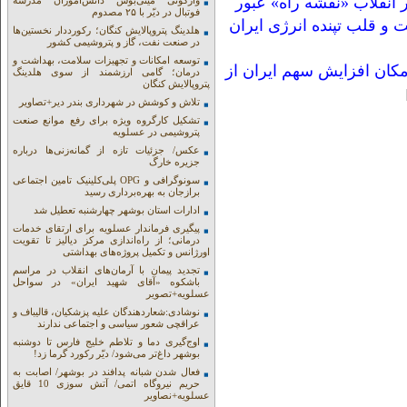
انقلاب «نقشه راه» عبور
واژگونی مینی‌بوس دانش‌آموزان مدرسه
فوتبال در دیّر با ۲۵ مصدوم
 قلب تپنده انرژی ایران
هلدینگ پتروپالایش کنگان؛ رکورددار نخستین‌ها
در صنعت نفت، گاز و پتروشیمی کشور
توسعه امکانات و تجهیزات سلامت، بهداشت و
ان افزایش سهم ایران از
درمان؛ گامی ارزشمند از سوی هلدینگ
پتروپالایش کنگان
تلاش و کوشش در شهرداری بندر دیر+تصاویر
تشکیل کارگروه ویژه برای رفع موانع صنعت
پتروشیمی در عسلویه
عکس/ جزئیات تازه از گمانه‌زنی‌ها درباره
جزیره خارگ
سونوگرافی و OPG پلی‌کلینیک تامین اجتماعی
برازجان به بهره‌برداری رسید
ادارات استان بوشهر چهارشنبه تعطیل شد
پیگیری فرماندار عسلویه برای ارتقای خدمات
درمانی؛ از راه‌اندازی مرکز دیالیز تا تقویت
اورژانس و تکمیل پروژه‌های بهداشتی
تجدید پیمان با آرمان‌های انقلاب در مراسم
باشکوه «آقای شهید ایران» در سواحل
عسلویه+تصویر
نوشادی:شعاردهندگان علیه پزشکیان، قالیباف و
عراقچی شعور سیاسی و اجتماعی ندارند
اوج‌گیری دما و تلاطم خلیج فارس تا دوشنبه
بوشهر داغ‌تر می‌شود/ دیّر رکورد گرما زد!
فعال شدن شبانه پدافند در بوشهر/ اصابت به
حریم نیروگاه اتمی/ آتش سوزی 10 قایق
عسلویه+نصاویر