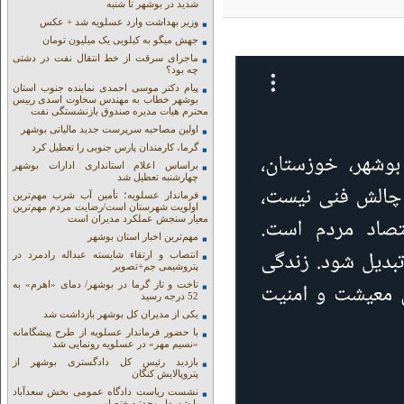
شدید در بوشهر تا شنبه
وزیر بهداشت وارد عسلویه شد + عکس
جهش میگو به کیلویی یک میلیون تومان
ماجرای سرقت از خط انتقال نفت در دشتی
چه بود؟
پیام دکتر موسی احمدی نماینده جنوب استان
بوشهر خطاب به مهندس سخاوت اسدی رییس
محترم هیات مدیره صندوق بازنشستگی نفت
اولین مصاحبه سرپرست جدید مالیاتی بوشهر
گرما، کارمندان پارس جنوبی را تعطیل کرد
براساس اعلام استانداری ادارات بوشهر
چهارشنبه تعطیل شد
فرماندار عسلویه؛ تأمین آب شرب مهم‌ترین
اولویت شهرستان است/رضایت مردم مهم‌ترین
معیار سنجش عملکرد مدیران است
مهم‌ترین اخبار استان بوشهر
انتصاب و ارتقاء شایسته عبداله رادمرد در
پتروشیمی جم+تصویر
تاخت و تاز گرما در بوشهر/ دمای «اهرم» به
52 درجه رسید
یکی از مدیران کل بوشهر بازداشت شد
با حضور فرماندار عسلویه از طرح پیشگامانه
«نسیم مهر» در عسلویه رونمایی شد
بازدید رئیس کل دادگستری بوشهر از
پتروپالایش کنگان
نشست ریاست دادگاه عمومی بخش سعدآباد
با شهردار وحدتیه +تصاویر