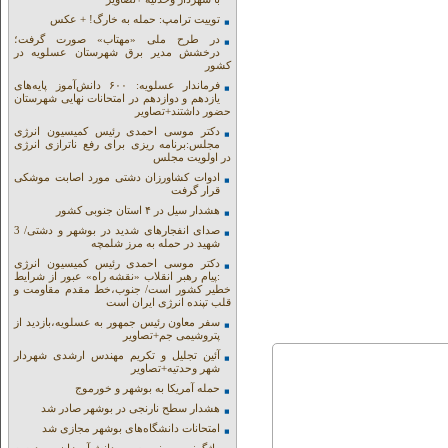
توییت ترامپ: حمله به خارگ! + عکس
در طرح ملی «مهتاب» صورت گرفت؛
درخشش مدیر برق شهرستان عسلویه در
کشور
فرماندار عسلویه: ۶۰۰ دانش‌آموز پایه‌های
یازدهم و دوازدهم در امتحانات نهایی شهرستان
حضور داشتند+تصاویر
دکتر موسی احمدی رئیس کمیسیون انرژی
مجلس:برنامه ریزی برای رفع ناترازی انرژی
در اولویت مجلس
ادوات کشاورزان دشتی مورد اصابت موشکی
قرار گرفت
هشدار سیل در ۴ استان جنوبی کشور
صدای انفجارهای شدید در بوشهر و دشتی/ 3
شهید در حمله به مرز شلمچه
دکتر موسی احمدی رئیس کمیسیون انرژی
:پیام رهبر انقلاب «نقشه راه» عبور از شرایط
خطیر کشور است/ جنوب،خط مقدم مقاومت و
قلب تپنده انرژی ایران است
سفر معاون رئیس جمهور به عسلویه،بازدید از
پتروشیمی جم+تصاویر
آئین تجلیل و تکریم مهندس ارشدی شهردار
شهر وحدتیه+تصاویر
حمله آمریکا به بوشهر و خورموج
هشدار سطح نارنجی در بوشهر صادر شد
امتحانات دانشگاه‌های بوشهر مجازی شد