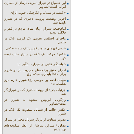
این خانه‌باغ در شیراز، تعریف تازه‌ای از معماری
ایرانی است+تصاویر
۷ کشته در سیلاب و آبگرفتگی جنوب ایران
آخرین وضعیت پرونده دختری که در شیراز
ناپدید شد
امام‌جمعه شیراز: زمان شاه، مردم در فقر و
فلاکت بودند
ماجرای اختلاس نجومی یک کارمند بانک در
فارس
خرس قهوه‌ای سیوند فارس تلف شد + عکس
عکس/ حرکت یک کافه در شیراز جلب توجه
کرد
خواستگار قلابی در شیراز دستگیر شد
اجرای دقیق برنامه‌های مدیریت بار در شیراز
برای حفظ پایداری شبکه برق
موکب احمد بن موسی (ع) شیراز عازم مرز
شلمچه شد
جزئیات جدید از پرونده دختری که در شیراز گم
شد
واژگونی اتوبوس مشهد به شیراز در
تفت+تصاویر
عکس جالب از شمایل متفاوت یک بانک در
شیراز
تصویر متفاوت از بازیگر سریال مختار در شیراز
تصاویر/ شیراز، سرشار از عطر شکوفه‌های
بهار نارنج