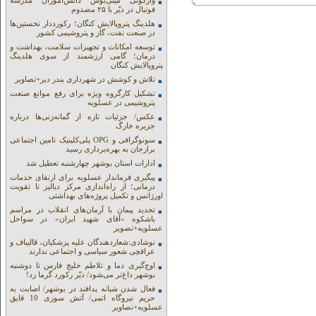
واژگونی مینی‌بوس دانش‌آموزان مدرسه
فوتبال در دیّر با ۲۵ مصدوم
هلدینگ پتروپالایش کنگان؛ رکورددار نخستین‌ها
در صنعت نفت، گاز و پتروشیمی کشور
توسعه امکانات و تجهیزات سلامت، بهداشت و
درمان؛ گامی ارزشمند از سوی هلدینگ
پتروپالایش کنگان
تلاش و کوشش در شهرداری بندر دیر+تصاویر
تشکیل کارگروه ویژه برای رفع موانع صنعت
پتروشیمی در عسلویه
عکس/ جزئیات تازه از گمانه‌زنی‌ها درباره
جزیره خارگ
سونوگرافی و OPG پلی‌کلینیک تامین اجتماعی
برازجان به بهره‌برداری رسید
ادارات استان بوشهر چهارشنبه تعطیل شد
پیگیری فرماندار عسلویه برای ارتقای خدمات
درمانی؛ از راه‌اندازی مرکز دیالیز تا تقویت
اورژانس و تکمیل پروژه‌های بهداشتی
تجدید پیمان با آرمان‌های انقلاب در مراسم
باشکوه «آقای شهید ایران» در سواحل
عسلویه+تصویر
نوشادی:شعاردهندگان علیه پزشکیان، قالیباف و
عراقچی شعور سیاسی و اجتماعی ندارند
اوج‌گیری دما و تلاطم خلیج فارس تا دوشنبه
بوشهر داغ‌تر می‌شود/ دیّر رکورد گرما زد!
فعال شدن شبانه پدافند در بوشهر/ اصابت به
حریم نیروگاه اتمی/ آتش سوزی 10 قایق
عسلویه+نصاویر