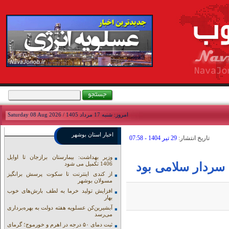
امروز: شنبه 17 مرداد 1405 / Saturday 08 Aug 2026
اخبار استان بوشهر
تاريخ انتشار:
29 تير 1404 - 07:58
وزیر بهداشت: بیمارستان برازجان تا اوایل
سردار سلامی بود
1406 تکمیل می شود
از کندی اینترنت تا سکوت پرسش برانگیز
مسولان بوشهر
افزایش تولید خرما به لطف بارش‌های خوب
بهار
آبشیرین‌کن عسلویه هفته دولت به بهره‌برداری
می‌رسد
ثبت دمای ۵۰ درجه در اهرم و خورموج؛ گرمای