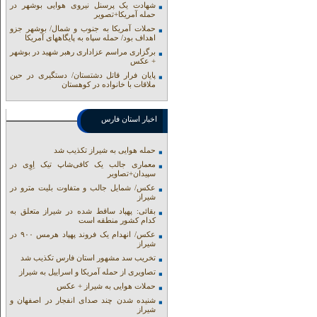
شهادت یک پرسنل نیروی هوایی بوشهر در
حمله آمریکا+تصویر
حملات آمریکا به جنوب و شمال/ بوشهر جزو
اهداف بود/ حمله سپاه به پایگاههای آمریکا
برگزاری مراسم عزاداری رهبر شهید در بوشهر
+ عکس
پایان فرار قاتل دشتستان/ دستگیری در حین
ملاقات با خانواده در کوهستان
اخبار استان فارس
حمله هوایی به شیراز تکذیب شد
معماری جالب یک کافی‌شاپ تیک اِوِی در
سپیدان+تصاویر
عکس/ شمایل جالب و متفاوت بلیت مترو در
شیراز
بقائی: پهپاد ساقط شده در شیراز متعلق به
کدام کشور منطقه است
عکس/ انهدام یک فروند پهپاد هرمس ۹۰۰ در
شیراز
تخریب سد مشهور استان فارس تکذیب شد
تصاویری از حمله آمریکا و اسراییل به شیراز
حملات هوایی به شیراز + عکس
شنیده شدن چند صدای انفجار در اصفهان و
شیراز