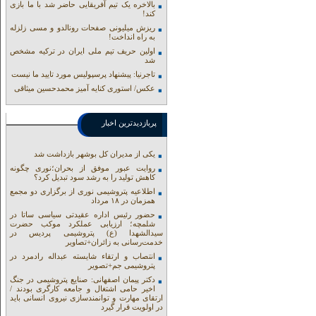
بالاخره یک تیم آفریقایی حاضر شد با ما بازی
کند!
ریزش میلیونی صفحات رونالدو و مسی زلزله
به راه انداخت!
اولین حریف تیم ملی ایران در ترکیه مشخص
شد
تاجرنیا: پیشنهاد پرسپولیس مورد تایید ما نیست
عکس/ استوری کنایه آمیز محمدحسین میثاقی
پربازدیدترین اخبار
یکی از مدیران کل بوشهر بازداشت شد
روایت عبور موفق از بحران؛نوری چگونه
کاهش تولید را به رشد سود تبدیل کرد؟
اطلاعیه پتروشیمی نوری از برگزاری دو مجمع
همزمان در ۱۸ مرداد
حضور رئیس اداره عقیدتی سیاسی ساتا در
شلمچه؛ ارزیابی عملکرد موکب حضرت
سیدالشهدا (ع) پتروشیمی پردیس در
خدمت‌رسانی به زائران+تصاویر
انتصاب و ارتقاء شایسته عبداله رادمرد در
پتروشیمی جم+تصویر
دکتر پیمان اصفهانی: صنایع پتروشیمی در جنگ
اخیر حامی اشتغال و جامعه کارگری بودند /
ارتقای مهارت و توانمندسازی نیروی انسانی باید
در اولویت قرار گیرد