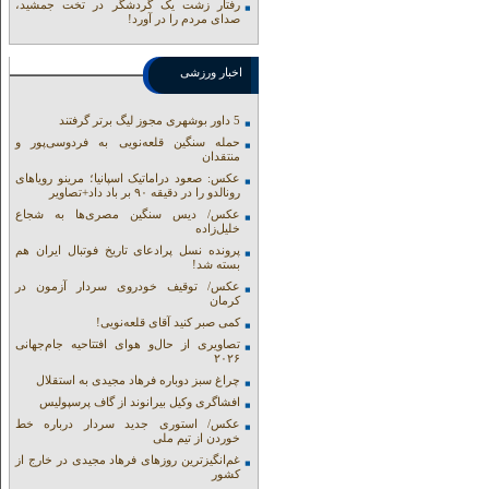
رفتار زشت یک گردشگر در تخت جمشید،
صدای مردم را در آورد!
اخبار ورزشی
5 داور بوشهری مجوز لیگ برتر گرفتند
حمله سنگین قلعه‌نویی به فردوسی‌پور و
منتقدان
عکس: صعود دراماتیک اسپانیا؛ مرینو رویاهای
رونالدو را در دقیقه ۹۰ بر باد داد+تصاویر
عکس/ دیس سنگین مصری‌ها به شجاع
خلیل‌زاده
پرونده نسل پرادعای تاریخ فوتبال ایران هم
بسته شد!
عکس/ توقیف خودروی سردار آزمون در
کرمان
کمی صبر کنید آقای قلعه‌نویی!
تصاویری از حال‌و هوای افتتاحیه جام‌جهانی
۲۰۲۶
چراغ سبز دوباره فرهاد مجیدی به استقلال
افشاگری وکیل بیرانوند از گاف‌ پرسپولیس
عکس/ استوری جدید سردار درباره خط
خوردن از تیم ملی
غم‌انگیزترین روزهای فرهاد مجیدی در خارج از
کشور