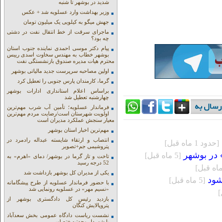
شدید در بوشهر تا شنبه
وزیر بهداشت وارد عسلویه شد + عکس
جهش میگو به کیلویی یک میلیون تومان
ماجرای سرقت از خط انتقال نفت در دشتی
چه بود؟
پیام دکتر موسی احمدی نماینده جنوب استان
بوشهر خطاب به مهندس سخاوت اسدی رییس
محترم هیات مدیره صندوق بازنشستگی نفت
اولین مصاحبه سرپرست جدید مالیاتی بوشهر
گرما، کارمندان پارس جنوبی را تعطیل کرد
براساس اعلام استانداری ادارات بوشهر
چهارشنبه تعطیل شد
فرماندار عسلویه؛ تأمین آب شرب مهم‌ترین
اولویت شهرستان است/رضایت مردم مهم‌ترین
معیار سنجش عملکرد مدیران است
مهم‌ترین اخبار استان بوشهر
انتصاب و ارتقاء شایسته عبداله رادمرد در
[حدود 1 ماه قبل]
پتروشیمی جم+تصویر
 در بوشهر
[5 ماه قبل]
تاخت و تاز گرما در بوشهر/ دمای «اهرم» به
52 درجه رسید
یکی از مدیران کل بوشهر بازداشت شد
‌شود
[5 ماه قبل]
با حضور فرماندار عسلویه از طرح پیشگامانه
«نسیم مهر» در عسلویه رونمایی شد
بازدید رئیس کل دادگستری بوشهر از
پتروپالایش کنگان
نشست ریاست دادگاه عمومی بخش سعدآباد
با شهردار وحدتیه +تصاویر