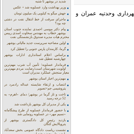
شدید در بوشهر تا شنبه
وزیر بهداشت وارد عسلویه شد + عکس
رداری وحدتیه عمران و
جهش میگو به کیلویی یک میلیون تومان
ماجرای سرقت از خط انتقال نفت در دشتی
چه بود؟
پیام دکتر موسی احمدی نماینده جنوب استان
بوشهر خطاب به مهندس سخاوت اسدی رییس
محترم هیات مدیره صندوق بازنشستگی نفت
اولین مصاحبه سرپرست جدید مالیاتی بوشهر
گرما، کارمندان پارس جنوبی را تعطیل کرد
براساس اعلام استانداری ادارات بوشهر
چهارشنبه تعطیل شد
فرماندار عسلویه؛ تأمین آب شرب مهم‌ترین
اولویت شهرستان است/رضایت مردم مهم‌ترین
معیار سنجش عملکرد مدیران است
مهم‌ترین اخبار استان بوشهر
انتصاب و ارتقاء شایسته عبداله رادمرد در
پتروشیمی جم+تصویر
تاخت و تاز گرما در بوشهر/ دمای «اهرم» به
52 درجه رسید
یکی از مدیران کل بوشهر بازداشت شد
با حضور فرماندار عسلویه از طرح پیشگامانه
«نسیم مهر» در عسلویه رونمایی شد
بازدید رئیس کل دادگستری بوشهر از
پتروپالایش کنگان
نشست ریاست دادگاه عمومی بخش سعدآباد
با شهردار وحدتیه +تصاویر