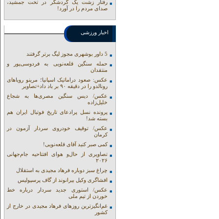
رفتار زشت یک گردشگر در تخت جمشید،
صدای مردم را در آورد!
اخبار ورزشی
5 داور بوشهری مجوز لیگ برتر گرفتند
حمله سنگین قلعه‌نویی به فردوسی‌پور و
منتقدان
عکس: صعود دراماتیک اسپانیا؛ مرینو رویاهای
رونالدو را در دقیقه ۹۰ بر باد داد+تصاویر
عکس/ دیس سنگین مصری‌ها به شجاع
خلیل‌زاده
پرونده نسل پرادعای تاریخ فوتبال ایران هم
بسته شد!
عکس/ توقیف خودروی سردار آزمون در
کرمان
کمی صبر کنید آقای قلعه‌نویی!
تصاویری از حال‌و هوای افتتاحیه جام‌جهانی
۲۰۲۶
چراغ سبز دوباره فرهاد مجیدی به استقلال
افشاگری وکیل بیرانوند از گاف‌ پرسپولیس
عکس/ استوری جدید سردار درباره خط
خوردن از تیم ملی
غم‌انگیزترین روزهای فرهاد مجیدی در خارج از
کشور