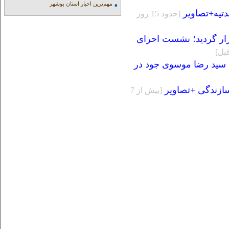
مهم‌ترین اخبار استان بوشهر
تیه+تصاویر
[حدود 15 روز
زار گردید؛ نشست احرای
د سید رضا موسوی جود در
سازندگی +تصاویر
[بيش از 7