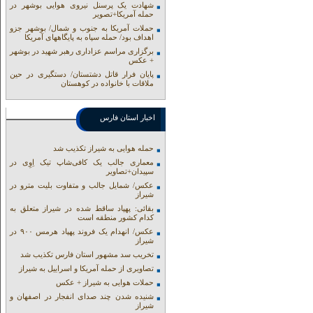
شهادت یک پرسنل نیروی هوایی بوشهر در
حمله آمریکا+تصویر
حملات آمریکا به جنوب و شمال/ بوشهر جزو
اهداف بود/ حمله سپاه به پایگاههای آمریکا
برگزاری مراسم عزاداری رهبر شهید در بوشهر
+ عکس
پایان فرار قاتل دشتستان/ دستگیری در حین
ملاقات با خانواده در کوهستان
اخبار استان فارس
حمله هوایی به شیراز تکذیب شد
معماری جالب یک کافی‌شاپ تیک اِوِی در
سپیدان+تصاویر
عکس/ شمایل جالب و متفاوت بلیت مترو در
شیراز
بقائی: پهپاد ساقط شده در شیراز متعلق به
کدام کشور منطقه است
عکس/ انهدام یک فروند پهپاد هرمس ۹۰۰ در
شیراز
تخریب سد مشهور استان فارس تکذیب شد
تصاویری از حمله آمریکا و اسراییل به شیراز
حملات هوایی به شیراز + عکس
شنیده شدن چند صدای انفجار در اصفهان و
شیراز