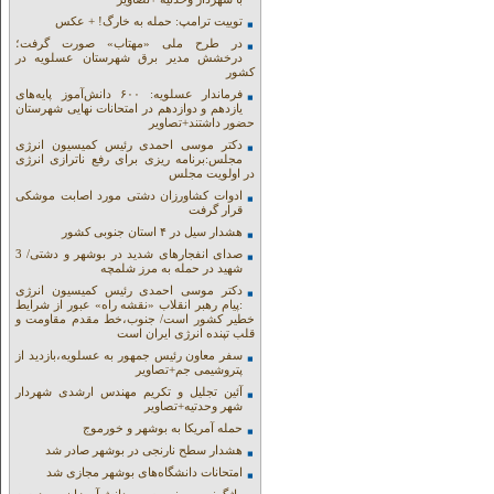
توییت ترامپ: حمله به خارگ! + عکس
در طرح ملی «مهتاب» صورت گرفت؛
درخشش مدیر برق شهرستان عسلویه در
کشور
فرماندار عسلویه: ۶۰۰ دانش‌آموز پایه‌های
یازدهم و دوازدهم در امتحانات نهایی شهرستان
حضور داشتند+تصاویر
دکتر موسی احمدی رئیس کمیسیون انرژی
مجلس:برنامه ریزی برای رفع ناترازی انرژی
در اولویت مجلس
ادوات کشاورزان دشتی مورد اصابت موشکی
قرار گرفت
هشدار سیل در ۴ استان جنوبی کشور
صدای انفجارهای شدید در بوشهر و دشتی/ 3
شهید در حمله به مرز شلمچه
دکتر موسی احمدی رئیس کمیسیون انرژی
:پیام رهبر انقلاب «نقشه راه» عبور از شرایط
خطیر کشور است/ جنوب،خط مقدم مقاومت و
قلب تپنده انرژی ایران است
سفر معاون رئیس جمهور به عسلویه،بازدید از
پتروشیمی جم+تصاویر
آئین تجلیل و تکریم مهندس ارشدی شهردار
شهر وحدتیه+تصاویر
حمله آمریکا به بوشهر و خورموج
هشدار سطح نارنجی در بوشهر صادر شد
امتحانات دانشگاه‌های بوشهر مجازی شد