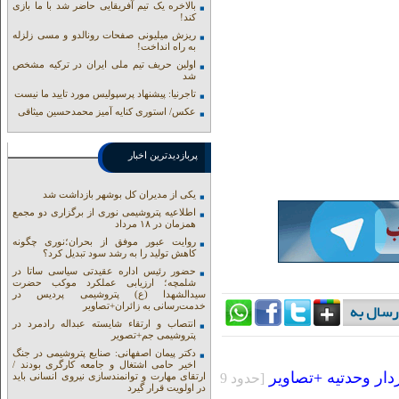
بالاخره یک تیم آفریقایی حاضر شد با ما بازی
کند!
ریزش میلیونی صفحات رونالدو و مسی زلزله
به راه انداخت!
اولین حریف تیم ملی ایران در ترکیه مشخص
شد
تاجرنیا: پیشنهاد پرسپولیس مورد تایید ما نیست
عکس/ استوری کنایه آمیز محمدحسین میثاقی
پربازدیدترین اخبار
یکی از مدیران کل بوشهر بازداشت شد
اطلاعیه پتروشیمی نوری از برگزاری دو مجمع
همزمان در ۱۸ مرداد
روایت عبور موفق از بحران؛نوری چگونه
کاهش تولید را به رشد سود تبدیل کرد؟
حضور رئیس اداره عقیدتی سیاسی ساتا در
شلمچه؛ ارزیابی عملکرد موکب حضرت
سیدالشهدا (ع) پتروشیمی پردیس در
خدمت‌رسانی به زائران+تصاویر
انتصاب و ارتقاء شایسته عبداله رادمرد در
پتروشیمی جم+تصویر
دکتر پیمان اصفهانی: صنایع پتروشیمی در جنگ
اخیر حامی اشتغال و جامعه کارگری بودند /
ر وحدتیه +تصاویر
[حدود 9
ارتقای مهارت و توانمندسازی نیروی انسانی باید
در اولویت قرار گیرد