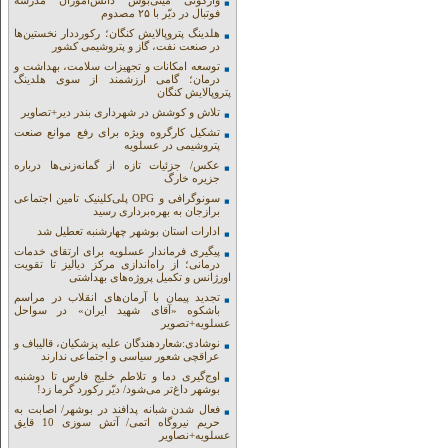
واژگونی مینی‌بوس دانش‌آموزان مدرسه
فوتبال در دیّر با ۲۵ مصدوم
هلدینگ پتروپالایش کنگان؛ رکورددار نخستین‌ها
در صنعت نفت، گاز و پتروشیمی کشور
توسعه امکانات و تجهیزات سلامت، بهداشت و
درمان؛ گامی ارزشمند از سوی هلدینگ
پتروپالایش کنگان
تلاش و کوشش در شهرداری بندر دیر+تصاویر
تشکیل کارگروه ویژه برای رفع موانع صنعت
پتروشیمی در عسلویه
عکس/ جزئیات تازه از گمانه‌زنی‌ها درباره
جزیره خارگ
سونوگرافی و OPG پلی‌کلینیک تامین اجتماعی
برازجان به بهره‌برداری رسید
ادارات استان بوشهر چهارشنبه تعطیل شد
پیگیری فرماندار عسلویه برای ارتقای خدمات
درمانی؛ از راه‌اندازی مرکز دیالیز تا تقویت
اورژانس و تکمیل پروژه‌های بهداشتی
تجدید پیمان با آرمان‌های انقلاب در مراسم
باشکوه «آقای شهید ایران» در سواحل
عسلویه+تصویر
نوشادی:شعاردهندگان علیه پزشکیان، قالیباف و
عراقچی شعور سیاسی و اجتماعی ندارند
اوج‌گیری دما و تلاطم خلیج فارس تا دوشنبه
بوشهر داغ‌تر می‌شود/ دیّر رکورد گرما زد!
فعال شدن شبانه پدافند در بوشهر/ اصابت به
حریم نیروگاه اتمی/ آتش سوزی 10 قایق
عسلویه+نصاویر