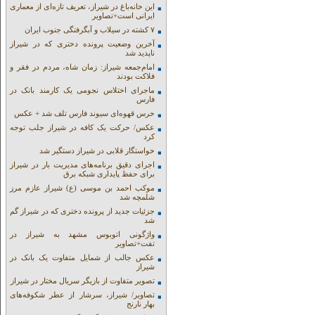
این خانه‌باغ در شیراز، تعریف تازه‌ای از معماری
ایرانی است+تصاویر
۷ کشته در سیلاب و آبگرفتگی جنوب ایران
آخرین وضعیت پرونده دختری که در شیراز
ناپدید شد
امام‌جمعه شیراز: زمان شاه، مردم در فقر و
فلاکت بودند
ماجرای اختلاس نجومی یک کارمند بانک در
فارس
خرس قهوه‌ای سیوند فارس تلف شد + عکس
عکس/ حرکت یک کافه در شیراز جلب توجه
کرد
خواستگار قلابی در شیراز دستگیر شد
اجرای دقیق برنامه‌های مدیریت بار در شیراز
برای حفظ پایداری شبکه برق
موکب احمد بن موسی (ع) شیراز عازم مرز
شلمچه شد
جزئیات جدید از پرونده دختری که در شیراز گم
شد
واژگونی اتوبوس مشهد به شیراز در
تفت+تصاویر
عکس جالب از شمایل متفاوت یک بانک در
شیراز
تصویر متفاوت از بازیگر سریال مختار در شیراز
تصاویر/ شیراز، سرشار از عطر شکوفه‌های
بهار نارنج