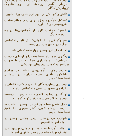
توسعه امکانات و تجهیزات سلامت، بهداشت و
درمان؛ گامی ارزشمند از سوی هلدینگ
پتروپالایش کنگان
تلاش و کوشش در شهرداری بندر دیر+تصاویر
تشکیل کارگروه ویژه برای رفع موانع صنعت
پتروشیمی در عسلویه
عکس/ جزئیات تازه از گمانه‌زنی‌ها درباره
جزیره خارگ
سونوگرافی و OPG پلی‌کلینیک تامین اجتماعی
برازجان به بهره‌برداری رسید
ادارات استان بوشهر چهارشنبه تعطیل شد
پیگیری فرماندار عسلویه برای ارتقای خدمات
درمانی؛ از راه‌اندازی مرکز دیالیز تا تقویت
اورژانس و تکمیل پروژه‌های بهداشتی
تجدید پیمان با آرمان‌های انقلاب در مراسم
باشکوه «آقای شهید ایران» در سواحل
عسلویه+تصویر
نوشادی:شعاردهندگان علیه پزشکیان، قالیباف و
عراقچی شعور سیاسی و اجتماعی ندارند
اوج‌گیری دما و تلاطم خلیج فارس تا دوشنبه
بوشهر داغ‌تر می‌شود/ دیّر رکورد گرما زد!
فعال شدن شبانه پدافند در بوشهر/ اصابت به
حریم نیروگاه اتمی/ آتش سوزی 10 قایق
عسلویه+نصاویر
شهادت یک پرسنل نیروی هوایی بوشهر در
حمله آمریکا+تصویر
حملات آمریکا به جنوب و شمال/ بوشهر جزو
اهداف بود/ حمله سپاه به پایگاههای آمریکا