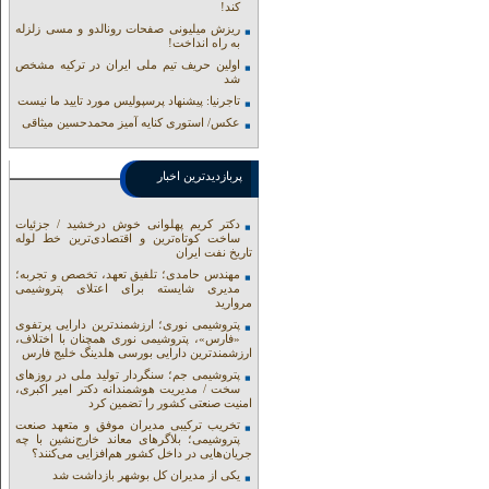
کند!
ریزش میلیونی صفحات رونالدو و مسی زلزله
به راه انداخت!
اولین حریف تیم ملی ایران در ترکیه مشخص
شد
تاجرنیا: پیشنهاد پرسپولیس مورد تایید ما نیست
عکس/ استوری کنایه آمیز محمدحسین میثاقی
پربازدیدترین اخبار
دکتر کریم پهلوانی خوش درخشید / جزئیات
ساخت کوتاه‌ترین و اقتصادی‌ترین خط لوله
تاریخ نفت ایران
مهندس حامدی؛ تلفیق تعهد، تخصص و تجربه؛
مدیری شایسته برای اعتلای پتروشیمی
مروارید
پتروشیمی نوری؛ ارزشمندترین دارایی پرتفوی
«فارس»، پتروشیمی نوری همچنان با اختلاف،
ارزشمندترین دارایی بورسی هلدینگ خلیج فارس
پتروشیمی جم؛ سنگردار تولید ملی در روزهای
سخت / مدیریت هوشمندانه دکتر امیر اکبری،
امنیت صنعتی کشور را تضمین کرد
تخریب ترکیبی مدیران موفق و متعهد صنعت
پتروشیمی؛ بلاگرهای معاند خارج‌نشین با چه
جریان‌هایی در داخل کشور هم‌افزایی می‌کنند؟
یکی از مدیران کل بوشهر بازداشت شد