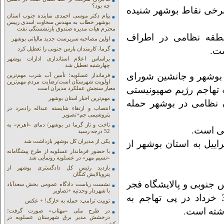
چه بود؟
برخی نقاط بوشهر شنیده
پیام دکتر موسی احمدی نماینده جنوب استان
بوشهر خطاب به مهندس سخاوت اسدی رییس
محترم هیات مدیره صندوق بازنشستگی نفت
طقه نظامی در اطراف
اولین مصاحبه سرپرست جدید مالیاتی بوشهر
ست.
گرما، کارمندان پارس جنوبی را تعطیل کرد
براساس اعلام استانداری ادارات بوشهر
چهارشنبه تعطیل شد
ر بوشهر و جانشین شورای
فرماندار عسلویه؛ تأمین آب شرب مهم‌ترین
اولویت شهرستان است/رضایت مردم مهم‌ترین
 تهاجم رژیم صهیونیستی
معیار سنجش عملکرد مدیران است
مهم‌ترین اخبار استان بوشهر
مان، بعد از ظهر امروز به 2 مکان نظامی در بوشهر حمله
انتصاب و ارتقاء شایسته عبداله رادمرد در
پتروشیمی جم+تصویر
تاخت و تاز گرما در بوشهر/ دمای «اهرم» به
سی است.
52 درجه رسید
یکی از مدیران کل بوشهر بازداشت شد
ییل به استان بوشهر از
با حضور فرماندار عسلویه از طرح پیشگامانه
«نسیم مهر» در عسلویه رونمایی شد
بازدید رئیس کل دادگستری بوشهر از
پتروپالایش کنگان
پارس جنوبی و پالایشگاه فجر
نشست ریاست دادگاه عمومی بخش سعدآباد
با شهردار وحدتیه +تصاویر
جم که آتش ناشی از آن کنترل شد، دیگری 30 خرداد در پی تهاجم به
توییت ترامپ: حمله به خارگ! + عکس
اشته است.
در طرح ملی «مهتاب» صورت گرفت؛
درخشش مدیر برق شهرستان عسلویه در
کشور