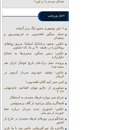
صدای مردم را در آورد!
اخبار ورزشی
5 داور بوشهری مجوز لیگ برتر گرفتند
حمله سنگین قلعه‌نویی به فردوسی‌پور و
منتقدان
عکس: صعود دراماتیک اسپانیا؛ مرینو رویاهای
رونالدو را در دقیقه ۹۰ بر باد داد+تصاویر
عکس/ دیس سنگین مصری‌ها به شجاع
خلیل‌زاده
پرونده نسل پرادعای تاریخ فوتبال ایران هم
بسته شد!
عکس/ توقیف خودروی سردار آزمون در
کرمان
کمی صبر کنید آقای قلعه‌نویی!
تصاویری از حال‌و هوای افتتاحیه جام‌جهانی
۲۰۲۶
چراغ سبز دوباره فرهاد مجیدی به استقلال
افشاگری وکیل بیرانوند از گاف‌ پرسپولیس
عکس/ استوری جدید سردار درباره خط
خوردن از تیم ملی
غم‌انگیزترین روزهای فرهاد مجیدی در خارج از
کشور
بالاخره یک تیم آفریقایی حاضر شد با ما بازی