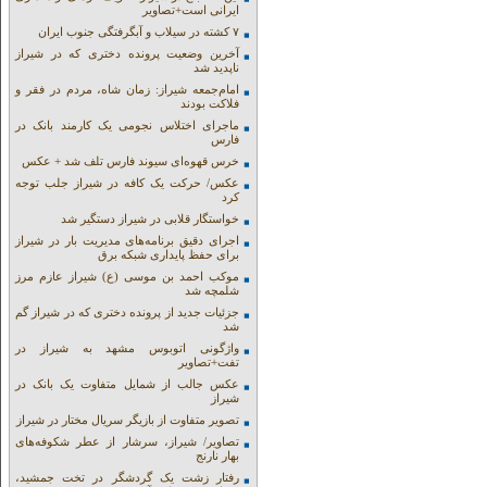
ایرانی است+تصاویر
۷ کشته در سیلاب و آبگرفتگی جنوب ایران
آخرین وضعیت پرونده دختری که در شیراز
ناپدید شد
امام‌جمعه شیراز: زمان شاه، مردم در فقر و
فلاکت بودند
ماجرای اختلاس نجومی یک کارمند بانک در
فارس
خرس قهوه‌ای سیوند فارس تلف شد + عکس
عکس/ حرکت یک کافه در شیراز جلب توجه
کرد
خواستگار قلابی در شیراز دستگیر شد
اجرای دقیق برنامه‌های مدیریت بار در شیراز
برای حفظ پایداری شبکه برق
موکب احمد بن موسی (ع) شیراز عازم مرز
شلمچه شد
جزئیات جدید از پرونده دختری که در شیراز گم
شد
واژگونی اتوبوس مشهد به شیراز در
تفت+تصاویر
عکس جالب از شمایل متفاوت یک بانک در
شیراز
تصویر متفاوت از بازیگر سریال مختار در شیراز
تصاویر/ شیراز، سرشار از عطر شکوفه‌های
بهار نارنج
رفتار زشت یک گردشگر در تخت جمشید،