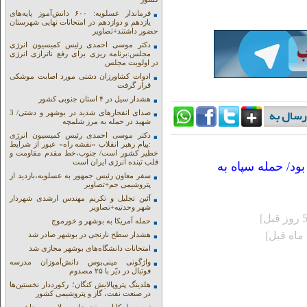
فرماندار عسلویه: ۶۰۰ دانش‌آموز پایه‌های
یازدهم و دوازدهم در امتحانات نهایی شهرستان
حضور داشتند+تصاویر
دکتر موسی احمدی رئیس کمیسیون انرژی
مجلس:برنامه ریزی برای رفع ناترازی انرژی
در اولویت مجلس
ادوات کشاورزان دشتی مورد اصابت موشکی
قرار گرفت
هشدار سیل در ۴ استان جنوبی کشور
صدای انفجارهای شدید در بوشهر و دشتی/ 3
شهید در حمله به مرز شلمچه
دکتر موسی احمدی رئیس کمیسیون انرژی
:پیام رهبر انقلاب «نقشه راه» عبور از شرایط
خطیر کشور است/ جنوب،خط مقدم مقاومت و
قلب تپنده انرژی ایران است
ود/ حمله سپاه به
سفر معاون رئیس جمهور به عسلویه،بازدید از
پتروشیمی جم+تصاویر
آئین تجلیل و تکریم مهندس ارشدی شهردار
شهر وحدتیه+تصاویر
حمله آمریکا به بوشهر و خورموج
هشدار سطح نارنجی در بوشهر صادر شد
امتحانات دانشگاه‌های بوشهر مجازی شد
واژگونی مینی‌بوس دانش‌آموزان مدرسه
فوتبال در دیّر با ۲۵ مصدوم
هلدینگ پتروپالایش کنگان؛ رکورددار نخستین‌ها
در صنعت نفت، گاز و پتروشیمی کشور