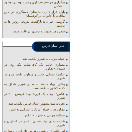
برگزاری مراسم عزاداری رهبر شهید در بوشهر
+ عکس
پایان فرار قاتل دشتستان/ دستگیری در حین
ملاقات با خانواده در کوهستان
گروسی خبر داد: بازگشت تدریجی روس ها به
بوشهر
سفر رهبر شهید به بوشهر در قاب تصویر
اخبار استان فارس
حمله هوایی به شیراز تکذیب شد
معماری جالب یک کافی‌شاپ تیک اِوِی در
سپیدان+تصاویر
عکس/ شمایل جالب و متفاوت بلیت مترو در
شیراز
بقائی: پهپاد ساقط شده در شیراز متعلق به
کدام کشور منطقه است
عکس/ انهدام یک فروند پهپاد هرمس ۹۰۰ در
شیراز
تخریب سد مشهور استان فارس تکذیب شد
تصاویری از حمله آمریکا و اسراییل به شیراز
حملات هوایی به شیراز + عکس
شنیده شدن چند صدای انفجار در اصفهان و
شیراز
این خانه‌باغ در شیراز، تعریف تازه‌ای از معماری