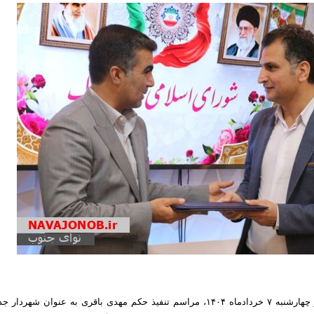
نوای جنوب: صبح روز چهارشنبه ۷ خردادماه ۱۴۰۴، مراسم تنفیذ حکم مهدی باقری به عنوان شهردار 