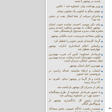
شدید در بوشهر تا شنبه
وزیر بهداشت وارد عسلویه شد + عکس
جهش میگو به کیلویی یک میلیون تومان
ماجرای سرقت از خط انتقال نفت در دشتی
چه بود؟
پیام دکتر موسی احمدی نماینده جنوب استان
بوشهر خطاب به مهندس سخاوت اسدی رییس
محترم هیات مدیره صندوق بازنشستگی نفت
اولین مصاحبه سرپرست جدید مالیاتی بوشهر
گرما، کارمندان پارس جنوبی را تعطیل کرد
براساس اعلام استانداری ادارات بوشهر
چهارشنبه تعطیل شد
فرماندار عسلویه؛ تأمین آب شرب مهم‌ترین
اولویت شهرستان است/رضایت مردم مهم‌ترین
معیار سنجش عملکرد مدیران است
مهم‌ترین اخبار استان بوشهر
انتصاب و ارتقاء شایسته عبداله رادمرد در
پتروشیمی جم+تصویر
تاخت و تاز گرما در بوشهر/ دمای «اهرم» به
52 درجه رسید
یکی از مدیران کل بوشهر بازداشت شد
با حضور فرماندار عسلویه از طرح پیشگامانه
«نسیم مهر» در عسلویه رونمایی شد
بازدید رئیس کل دادگستری بوشهر از
پتروپالایش کنگان
جدید
نشست ریاست دادگاه عمومی بخش سعدآباد
با شهردار وحدتیه +تصاویر