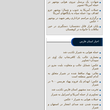
شهادت یک پرسنل نیروی هوایی بوشهر در
حمله آمریکا+تصویر
حملات آمریکا به جنوب و شمال/ بوشهر جزو
اهداف بود/ حمله سپاه به پایگاههای آمریکا
برگزاری مراسم عزاداری رهبر شهید در بوشهر
+ عکس
پایان فرار قاتل دشتستان/ دستگیری در حین
ملاقات با خانواده در کوهستان
اخبار استان فارس
حمله هوایی به شیراز تکذیب شد
معماری جالب یک کافی‌شاپ تیک اِوِی در
سپیدان+تصاویر
عکس/ شمایل جالب و متفاوت بلیت مترو در
شیراز
بقائی: پهپاد ساقط شده در شیراز متعلق به
کدام کشور منطقه است
عکس/ انهدام یک فروند پهپاد هرمس ۹۰۰ در
شیراز
تخریب سد مشهور استان فارس تکذیب شد
تصاویری از حمله آمریکا و اسراییل به شیراز
حملات هوایی به شیراز + عکس
شنیده شدن چند صدای انفجار در اصفهان و
شیراز