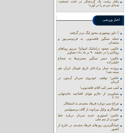
رفتار زشت یک گردشگر در تخت جمشید،
صدای مردم را در آورد!
اخبار ورزشی
5 داور بوشهری مجوز لیگ برتر گرفتند
حمله سنگین قلعه‌نویی به فردوسی‌پور و
منتقدان
عکس: صعود دراماتیک اسپانیا؛ مرینو رویاهای
رونالدو را در دقیقه ۹۰ بر باد داد+تصاویر
عکس/ دیس سنگین مصری‌ها به شجاع
خلیل‌زاده
پرونده نسل پرادعای تاریخ فوتبال ایران هم
بسته شد!
عکس/ توقیف خودروی سردار آزمون در
کرمان
کمی صبر کنید آقای قلعه‌نویی!
تصاویری از حال‌و هوای افتتاحیه جام‌جهانی
۲۰۲۶
چراغ سبز دوباره فرهاد مجیدی به استقلال
افشاگری وکیل بیرانوند از گاف‌ پرسپولیس
عکس/ استوری جدید سردار درباره خط
خوردن از تیم ملی
غم‌انگیزترین روزهای فرهاد مجیدی در خارج از
کشور