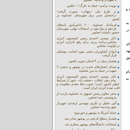
توییت ترامپ: حمله به خارگ! + عکس
 و
در طرح ملی «مهتاب» صورت گرفت؛
درخشش مدیر برق شهرستان عسلویه در
کشور
به
فرماندار عسلویه: ۶۰۰ دانش‌آموز پایه‌های
یازدهم و دوازدهم در امتحانات نهایی شهرستان
در
حضور داشتند+تصاویر
دکتر موسی احمدی رئیس کمیسیون انرژی
مجلس:برنامه ریزی برای رفع ناترازی انرژی
ای
در اولویت مجلس
هد
ادوات کشاورزان دشتی مورد اصابت موشکی
قرار گرفت
قق
هشدار سیل در ۴ استان جنوبی کشور
صدای انفجارهای شدید در بوشهر و دشتی/ 3
شهید در حمله به مرز شلمچه
ام
دکتر موسی احمدی رئیس کمیسیون انرژی
به
:پیام رهبر انقلاب «نقشه راه» عبور از شرایط
خطیر کشور است/ جنوب،خط مقدم مقاومت و
قلب تپنده انرژی ایران است
سفر معاون رئیس جمهور به عسلویه،بازدید از
پتروشیمی جم+تصاویر
آئین تجلیل و تکریم مهندس ارشدی شهردار
شهر وحدتیه+تصاویر
حمله آمریکا به بوشهر و خورموج
هشدار سطح نارنجی در بوشهر صادر شد
امتحانات دانشگاه‌های بوشهر مجازی شد