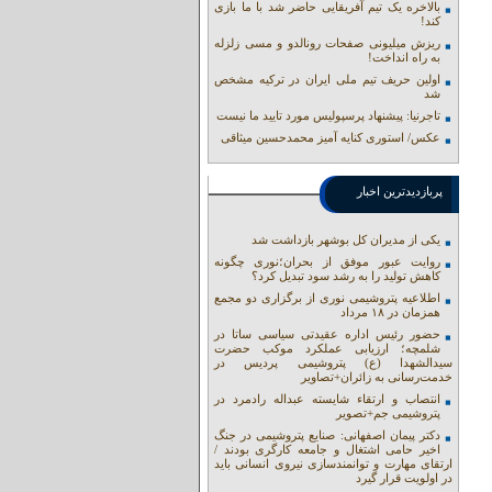
بالاخره یک تیم آفریقایی حاضر شد با ما بازی
کند!
ریزش میلیونی صفحات رونالدو و مسی زلزله
به راه انداخت!
اولین حریف تیم ملی ایران در ترکیه مشخص
شد
تاجرنیا: پیشنهاد پرسپولیس مورد تایید ما نیست
عکس/ استوری کنایه آمیز محمدحسین میثاقی
پربازدیدترین اخبار
یکی از مدیران کل بوشهر بازداشت شد
روایت عبور موفق از بحران؛نوری چگونه
کاهش تولید را به رشد سود تبدیل کرد؟
اطلاعیه پتروشیمی نوری از برگزاری دو مجمع
همزمان در ۱۸ مرداد
حضور رئیس اداره عقیدتی سیاسی ساتا در
شلمچه؛ ارزیابی عملکرد موکب حضرت
سیدالشهدا (ع) پتروشیمی پردیس در
خدمت‌رسانی به زائران+تصاویر
انتصاب و ارتقاء شایسته عبداله رادمرد در
پتروشیمی جم+تصویر
دکتر پیمان اصفهانی: صنایع پتروشیمی در جنگ
اخیر حامی اشتغال و جامعه کارگری بودند /
ارتقای مهارت و توانمندسازی نیروی انسانی باید
در اولویت قرار گیرد