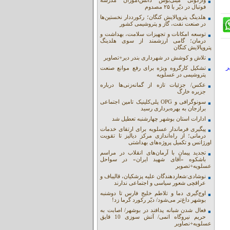
واژگونی مینی‌بوس دانش‌آموزان مدرسه
فوتبال در دیّر با ۲۵ مصدوم
هلدینگ پتروپالایش کنگان؛ رکورددار نخستین‌ها
در صنعت نفت، گاز و پتروشیمی کشور
توسعه امکانات و تجهیزات سلامت، بهداشت و
درمان؛ گامی ارزشمند از سوی هلدینگ
پتروپالایش کنگان
تلاش و کوشش در شهرداری بندر دیر+تصاویر
ر
تشکیل کارگروه ویژه برای رفع موانع صنعت
پتروشیمی در عسلویه
عکس/ جزئیات تازه از گمانه‌زنی‌ها درباره
جزیره خارگ
سونوگرافی و OPG پلی‌کلینیک تامین اجتماعی
برازجان به بهره‌برداری رسید
ادارات استان بوشهر چهارشنبه تعطیل شد
پیگیری فرماندار عسلویه برای ارتقای خدمات
درمانی؛ از راه‌اندازی مرکز دیالیز تا تقویت
اورژانس و تکمیل پروژه‌های بهداشتی
تجدید پیمان با آرمان‌های انقلاب در مراسم
باشکوه «آقای شهید ایران» در سواحل
عسلویه+تصویر
نوشادی:شعاردهندگان علیه پزشکیان، قالیباف و
عراقچی شعور سیاسی و اجتماعی ندارند
اوج‌گیری دما و تلاطم خلیج فارس تا دوشنبه
بوشهر داغ‌تر می‌شود/ دیّر رکورد گرما زد!
فعال شدن شبانه پدافند در بوشهر/ اصابت به
حریم نیروگاه اتمی/ آتش سوزی 10 قایق
عسلویه+نصاویر