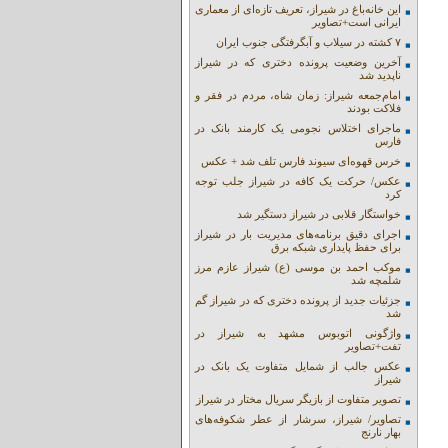
این خانه‌باغ در شیراز، تعریف تازه‌ای از معماری
ایرانی است+تصاویر
۷ کشته در سیلاب و آبگرفتگی جنوب ایران
آخرین وضعیت پرونده دختری که در شیراز
ناپدید شد
امام‌جمعه شیراز: زمان شاه، مردم در فقر و
فلاکت بودند
ماجرای اختلاس نجومی یک کارمند بانک در
فارس
خرس قهوه‌ای سیوند فارس تلف شد + عکس
عکس/ حرکت یک کافه در شیراز جلب توجه
کرد
خواستگار قلابی در شیراز دستگیر شد
اجرای دقیق برنامه‌های مدیریت بار در شیراز
برای حفظ پایداری شبکه برق
موکب احمد بن موسی (ع) شیراز عازم مرز
شلمچه شد
جزئیات جدید از پرونده دختری که در شیراز گم
شد
واژگونی اتوبوس مشهد به شیراز در
تفت+تصاویر
عکس جالب از شمایل متفاوت یک بانک در
شیراز
تصویر متفاوت از بازیگر سریال مختار در شیراز
تصاویر/ شیراز، سرشار از عطر شکوفه‌های
بهار نارنج