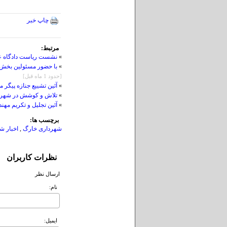
چاپ خبر
مرتبط:
»
نشست ریاست دادگاه عم
»
با حضور مسئولین بخش 
[حدود 1 ماه قبل]
»
آئین تشییع جنازه پیگر
»
تلاش و کوشش در شهردا
»
آئین تجلیل و تکریم مه
برچسب ها:
شهرداری خارگ
,
اخبار ش
نظرات کاربران
ارسال نظر
نام:
ايميل: