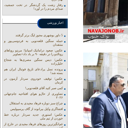
رفتار زشت یک گردشگر در تخت جمشید،
صدای مردم را در آورد!
اخبار ورزشی
5 داور بوشهری مجوز لیگ برتر گرفتند
حمله سنگین قلعه‌نویی به فردوسی‌پور و
منتقدان
عکس: صعود دراماتیک اسپانیا؛ مرینو رویاهای
رونالدو را در دقیقه ۹۰ بر باد داد+تصاویر
عکس/ دیس سنگین مصری‌ها به شجاع
خلیل‌زاده
پرونده نسل پرادعای تاریخ فوتبال ایران هم
بسته شد!
عکس/ توقیف خودروی سردار آزمون در
کرمان
کمی صبر کنید آقای قلعه‌نویی!
تصاویری از حال‌و هوای افتتاحیه جام‌جهانی
۲۰۲۶
چراغ سبز دوباره فرهاد مجیدی به استقلال
افشاگری وکیل بیرانوند از گاف‌ پرسپولیس
عکس/ استوری جدید سردار درباره خط
خوردن از تیم ملی
غم‌انگیزترین روزهای فرهاد مجیدی در خارج از
کشور