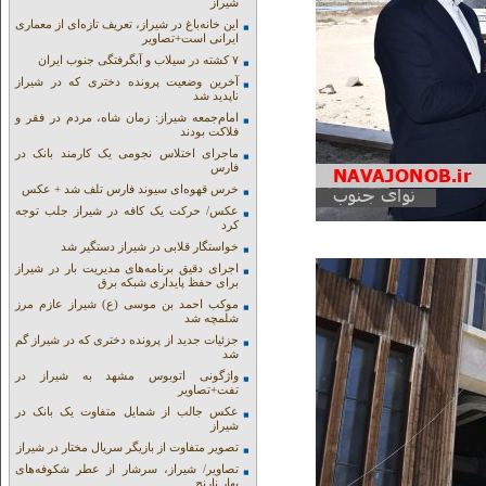
شیراز
این خانه‌باغ در شیراز، تعریف تازه‌ای از معماری
ایرانی است+تصاویر
۷ کشته در سیلاب و آبگرفتگی جنوب ایران
آخرین وضعیت پرونده دختری که در شیراز
ناپدید شد
امام‌جمعه شیراز: زمان شاه، مردم در فقر و
فلاکت بودند
ماجرای اختلاس نجومی یک کارمند بانک در
فارس
خرس قهوه‌ای سیوند فارس تلف شد + عکس
عکس/ حرکت یک کافه در شیراز جلب توجه
کرد
خواستگار قلابی در شیراز دستگیر شد
اجرای دقیق برنامه‌های مدیریت بار در شیراز
برای حفظ پایداری شبکه برق
موکب احمد بن موسی (ع) شیراز عازم مرز
شلمچه شد
جزئیات جدید از پرونده دختری که در شیراز گم
شد
واژگونی اتوبوس مشهد به شیراز در
تفت+تصاویر
عکس جالب از شمایل متفاوت یک بانک در
شیراز
تصویر متفاوت از بازیگر سریال مختار در شیراز
تصاویر/ شیراز، سرشار از عطر شکوفه‌های
بهار نارنج