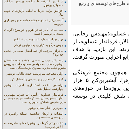
از کندی اینترنت تا سکوت پرسش برانگیز
ت طرح‌های توسعه‌ای و رفع
مسولان بوشهر
افزایش تولید خرما به لطف بارش‌های خوب
بهار
آبشیرین‌کن عسلویه هفته دولت به بهره‌برداری
می‌رسد
ثبت دمای ۵۰ درجه در اهرم و خورموج؛ گرمای
 عسلویه؛مهندس رجایی،
شدید در بوشهر تا شنبه
وزیر بهداشت وارد عسلویه شد + عکس
ار، فرماندار عسلویه، از
جهش میگو به کیلویی یک میلیون تومان
ند. این بازدید با هدف
ماجرای سرقت از خط انتقال نفت در دشتی
چه بود؟
انع اجرایی صورت گرفت.
پیام دکتر موسی احمدی نماینده جنوب استان
بوشهر خطاب به مهندس سخاوت اسدی رییس
محترم هیات مدیره صندوق بازنشستگی نفت
 همچون مجتمع فرهنگی
اولین مصاحبه سرپرست جدید مالیاتی بوشهر
هنری، ساختمان فرمانداری، مدرسه فاطمه الزهرا، آبشیرین‌کن ۵ هزار
گرما، کارمندان پارس جنوبی را تعطیل کرد
براساس اعلام استانداری ادارات بوشهر
ن پروژه‌ها در حوزه‌های
چهارشنبه تعطیل شد
 نقش کلیدی در توسعه
فرماندار عسلویه؛ تأمین آب شرب مهم‌ترین
اولویت شهرستان است/رضایت مردم مهم‌ترین
معیار سنجش عملکرد مدیران است
مهم‌ترین اخبار استان بوشهر
انتصاب و ارتقاء شایسته عبداله رادمرد در
پتروشیمی جم+تصویر
تاخت و تاز گرما در بوشهر/ دمای «اهرم» به
52 درجه رسید