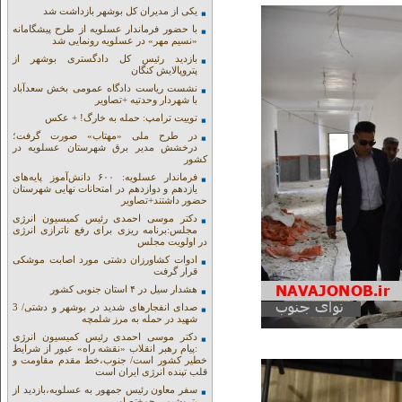
یکی از مدیران کل بوشهر بازداشت شد
با حضور فرماندار عسلویه از طرح پیشگامانه
«نسیم مهر» در عسلویه رونمایی شد
بازدید رئیس کل دادگستری بوشهر از
پتروپالایش کنگان
نشست ریاست دادگاه عمومی بخش سعدآباد
با شهردار وحدتیه +تصاویر
توییت ترامپ: حمله به خارگ! + عکس
در طرح ملی «مهتاب» صورت گرفت؛
درخشش مدیر برق شهرستان عسلویه در
کشور
فرماندار عسلویه: ۶۰۰ دانش‌آموز پایه‌های
یازدهم و دوازدهم در امتحانات نهایی شهرستان
حضور داشتند+تصاویر
دکتر موسی احمدی رئیس کمیسیون انرژی
مجلس:برنامه ریزی برای رفع ناترازی انرژی
در اولویت مجلس
ادوات کشاورزان دشتی مورد اصابت موشکی
قرار گرفت
هشدار سیل در ۴ استان جنوبی کشور
صدای انفجارهای شدید در بوشهر و دشتی/ 3
شهید در حمله به مرز شلمچه
دکتر موسی احمدی رئیس کمیسیون انرژی
:پیام رهبر انقلاب «نقشه راه» عبور از شرایط
خطیر کشور است/ جنوب،خط مقدم مقاومت و
قلب تپنده انرژی ایران است
سفر معاون رئیس جمهور به عسلویه،بازدید از
پتروشیمی جم+تصاویر