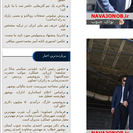
بالاخره یک تیم آفریقایی حاضر شد با ما بازی
کند!
ریزش میلیونی صفحات رونالدو و مسی زلزله
به راه انداخت!
اولین حریف تیم ملی ایران در ترکیه مشخص
شد
تاجرنیا: پیشنهاد پرسپولیس مورد تایید ما نیست
عکس/ استوری کنایه آمیز محمدحسین میثاقی
پربازدیدترین اخبار
حضور رئیس اداره عقیدتی سیاسی ساتا در
شلمچه؛ ارزیابی عملکرد موکب حضرت
سیدالشهدا (ع) پتروشیمی پردیس در
خدمت‌رسانی به زائران+تصاویر
اولین مصاحبه سرپرست جدید مالیاتی بوشهر
براساس اعلام استانداری ادارات بوشهر
چهارشنبه تعطیل شد
پتروشیمی خارگ، درآمدی ۵۰ میلیون دلاری
خلق کرد
فرماندار عسلویه؛ تأمین آب شرب مهم‌ترین
اولویت شهرستان است/رضایت مردم مهم‌ترین
معیار سنجش عملکرد مدیران است
پیام دکتر موسی احمدی نماینده جنوب استان
بوشهر خطاب به مهندس سخاوت اسدی رییس