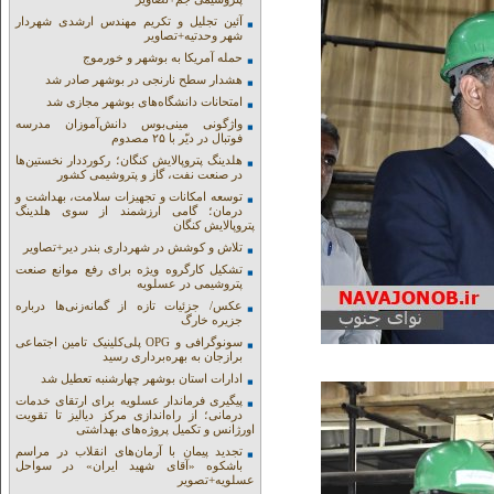
آئین تجلیل و تکریم مهندس ارشدی شهردار
شهر وحدتیه+تصاویر
حمله آمریکا به بوشهر و خورموج
هشدار سطح نارنجی در بوشهر صادر شد
امتحانات دانشگاه‌های بوشهر مجازی شد
واژگونی مینی‌بوس دانش‌آموزان مدرسه
فوتبال در دیّر با ۲۵ مصدوم
هلدینگ پتروپالایش کنگان؛ رکورددار نخستین‌ها
در صنعت نفت، گاز و پتروشیمی کشور
توسعه امکانات و تجهیزات سلامت، بهداشت و
درمان؛ گامی ارزشمند از سوی هلدینگ
پتروپالایش کنگان
تلاش و کوشش در شهرداری بندر دیر+تصاویر
تشکیل کارگروه ویژه برای رفع موانع صنعت
پتروشیمی در عسلویه
عکس/ جزئیات تازه از گمانه‌زنی‌ها درباره
جزیره خارگ
سونوگرافی و OPG پلی‌کلینیک تامین اجتماعی
برازجان به بهره‌برداری رسید
ادارات استان بوشهر چهارشنبه تعطیل شد
پیگیری فرماندار عسلویه برای ارتقای خدمات
درمانی؛ از راه‌اندازی مرکز دیالیز تا تقویت
اورژانس و تکمیل پروژه‌های بهداشتی
تجدید پیمان با آرمان‌های انقلاب در مراسم
باشکوه «آقای شهید ایران» در سواحل
عسلویه+تصویر