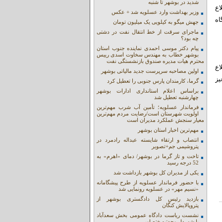
شدید در بوشهر تا شنبه
اع
وزیر بهداشت وارد عسلویه شد + عکس
اه
جهش میگو به کیلویی یک میلیون تومان
ماجرای سرقت از خط انتقال نفت در دشتی
چه بود؟
پیام دکتر موسی احمدی نماینده جنوب استان
بوشهر خطاب به مهندس سخاوت اسدی رییس
محترم هیات مدیره صندوق بازنشستگی نفت
اع
اولین مصاحبه سرپرست جدید مالیاتی بوشهر
یز
گرما، کارمندان پارس جنوبی را تعطیل کرد
براساس اعلام استانداری ادارات بوشهر
چهارشنبه تعطیل شد
فرماندار عسلویه؛ تأمین آب شرب مهم‌ترین
اولویت شهرستان است/رضایت مردم مهم‌ترین
معیار سنجش عملکرد مدیران است
مهم‌ترین اخبار استان بوشهر
انتصاب و ارتقاء شایسته عبداله رادمرد در
پتروشیمی جم+تصویر
تاخت و تاز گرما در بوشهر/ دمای «اهرم» به
52 درجه رسید
یکی از مدیران کل بوشهر بازداشت شد
با حضور فرماندار عسلویه از طرح پیشگامانه
«نسیم مهر» در عسلویه رونمایی شد
بازدید رئیس کل دادگستری بوشهر از
پتروپالایش کنگان
نشست ریاست دادگاه عمومی بخش سعدآباد
با شهردار وحدتیه +تصاویر