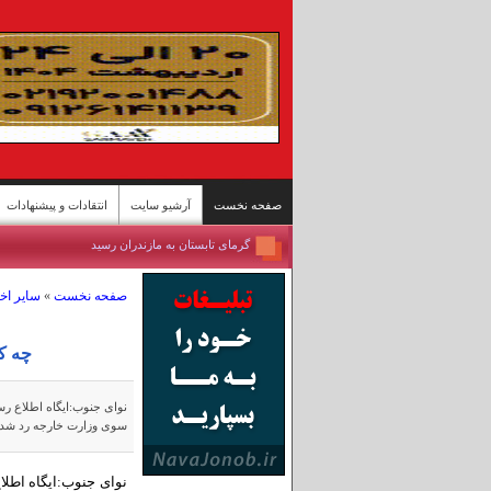
صفحه نخست
آرشیو سایت
انتقادات و پیشنهادات
مسابقات اسبدوانی کورس بهاره گنبدکاووس
برداشت برنج از شالیزارهای شمال - سوادکوه
صفحه نخست
»
سایر اخب
تازه‌ترین وضعیت تنگه هرمز
ییلاقات سوادکوه؛ پناهگاه خنک در اوج گرمای تابستا
مسابقات کشتی سنتی لوچو - روستای چرات
چه ک
روستای گردشگری قلات - شیراز
پل محور «رودان - بندرعباس» پس حمله آمریکا
نوای جنوب:ایگاه اطلاع رس
سوی وزارت خارجه رد شد.
بندرعباس جان ایران
مسافران دریاچه «زنده» ارومیه
نوای جنوب:ایگاه اطل
گرمای تابستان به مازندران رسید