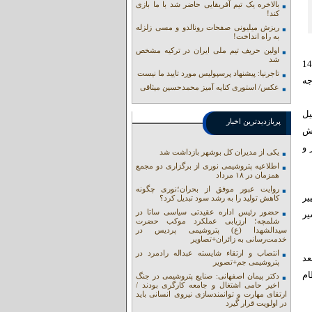
بالاخره یک تیم آفریقایی حاضر شد با ما بازی
کند!
ریزش میلیونی صفحات رونالدو و مسی زلزله
به راه انداخت!
اولین حریف تیم ملی ایران در ترکیه مشخص
شد
نی در سال 1392 جواد ظریف وزیر خارجه تا سال 1400
تاجرنیا: پیشنهاد پرسپولیس مورد تایید ما نیست
جه
عکس/ استوری کنایه آمیز محمدحسین میثاقی
یل
پربازدیدترین اخبار
اش
 و
یکی از مدیران کل بوشهر بازداشت شد
اطلاعیه پتروشیمی نوری از برگزاری دو مجمع
همزمان در ۱۸ مرداد
روایت عبور موفق از بحران؛نوری چگونه
یر
کاهش تولید را به رشد سود تبدیل کرد؟
حضور رئیس اداره عقیدتی سیاسی ساتا در
یر
شلمچه؛ ارزیابی عملکرد موکب حضرت
سیدالشهدا (ع) پتروشیمی پردیس در
خدمت‌رسانی به زائران+تصاویر
انتصاب و ارتقاء شایسته عبداله رادمرد در
بعد
پتروشیمی جم+تصویر
ام
دکتر پیمان اصفهانی: صنایع پتروشیمی در جنگ
اخیر حامی اشتغال و جامعه کارگری بودند /
ارتقای مهارت و توانمندسازی نیروی انسانی باید
در اولویت قرار گیرد