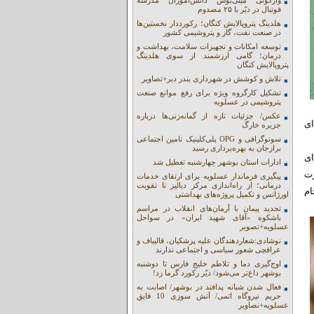
واژگونی مینی‌بوس دانش‌آموزان مدرسه
فوتبال در دیّر با ۲۵ مصدوم
هلدینگ پتروپالایش کنگان؛ رکورددار نخستین‌ها
در صنعت نفت، گاز و پتروشیمی کشور
توسعه امکانات و تجهیزات سلامت، بهداشت و
درمان؛ گامی ارزشمند از سوی هلدینگ
پتروپالایش کنگان
تلاش و کوشش در شهرداری بندر دیر+تصاویر
تشکیل کارگروه ویژه برای رفع موانع صنعت
پتروشیمی در عسلویه
عکس/ جزئیات تازه از گمانه‌زنی‌ها درباره
ای
جزیره خارگ
سونوگرافی و OPG پلی‌کلینیک تامین اجتماعی
برازجان به بهره‌برداری رسید
ای
ادارات استان بوشهر چهارشنبه تعطیل شد
رت
پیگیری فرماندار عسلویه برای ارتقای خدمات
درمانی؛ از راه‌اندازی مرکز دیالیز تا تقویت
ام
اورژانس و تکمیل پروژه‌های بهداشتی
تجدید پیمان با آرمان‌های انقلاب در مراسم
باشکوه «آقای شهید ایران» در سواحل
عسلویه+تصویر
نوشادی:شعاردهندگان علیه پزشکیان، قالیباف و
عراقچی شعور سیاسی و اجتماعی ندارند
اوج‌گیری دما و تلاطم خلیج فارس تا دوشنبه
بوشهر داغ‌تر می‌شود/ دیّر رکورد گرما زد!
فعال شدن شبانه پدافند در بوشهر/ اصابت به
حریم نیروگاه اتمی/ آتش سوزی 10 قایق
عسلویه+نصاویر