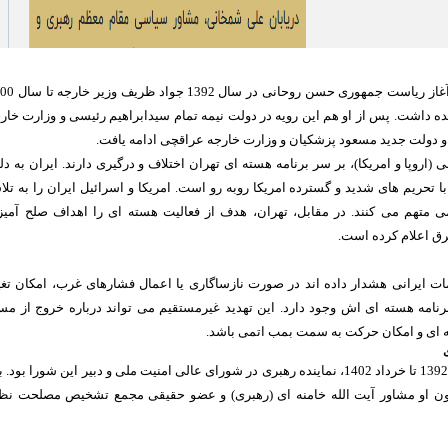
بعد از آن و به هنگام آغاز ریاست جمهوری حسن روحا
ه داشت. پس از او هم این رویه در دولت نیمه تمام سیدابراهیم رئیسی و وزارت خار
و دولت جدید مسعود پزشکیان و وزارت خارجه عراقچی ادامه یافت.
(اروپا و امریکا)، بر سر برنامه هسته ای تهران اختلاف و درگیری دارند. ایران به دل
ا تحریم های شدید و گسترده امریکا روبه رو است. امریکا و اسرائیل ایران را به تل
متهم می کنند. در مقابل، تهران، هدف از فعالیت هسته ای را اهداف صلح آمیز
رق اعلام کرده است.
امات ایرانی هشدار داده اند در صورت نازساگاری یا اعمال فشارهای غرب، امکان تغی
برنامه هسته ای اش وجود دارد. این تهدید غیرمستقیم می تواند درباره خروج از مس
ه ای و امکان حرکت به سمت بمب اتمی باشد.
علی شمخانی از سال 1392 تا خرداد 1402، نماینده رهبری در شورای عالی امنیت ملی و دبیر این شورا بود. 
نون او مشاور آیت الله خامنه ای (رهبری) و عضو حقیقی مجمع تشخیص مصلحت نظ