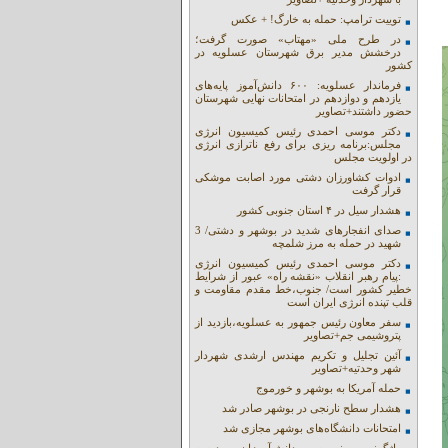
توییت ترامپ: حمله به خارگ! + عکس
در طرح ملی «مهتاب» صورت گرفت؛
درخشش مدیر برق شهرستان عسلویه در
کشور
فرماندار عسلویه: ۶۰۰ دانش‌آموز پایه‌های
یازدهم و دوازدهم در امتحانات نهایی شهرستان
حضور داشتند+تصاویر
دکتر موسی احمدی رئیس کمیسیون انرژی
مجلس:برنامه ریزی برای رفع ناترازی انرژی
در اولویت مجلس
ادوات کشاورزان دشتی مورد اصابت موشکی
قرار گرفت
هشدار سیل در ۴ استان جنوبی کشور
صدای انفجارهای شدید در بوشهر و دشتی/ 3
شهید در حمله به مرز شلمچه
دکتر موسی احمدی رئیس کمیسیون انرژی
:پیام رهبر انقلاب «نقشه راه» عبور از شرایط
خطیر کشور است/ جنوب،خط مقدم مقاومت و
قلب تپنده انرژی ایران است
سفر معاون رئیس جمهور به عسلویه،بازدید از
پتروشیمی جم+تصاویر
آئین تجلیل و تکریم مهندس ارشدی شهردار
شهر وحدتیه+تصاویر
حمله آمریکا به بوشهر و خورموج
هشدار سطح نارنجی در بوشهر صادر شد
امتحانات دانشگاه‌های بوشهر مجازی شد