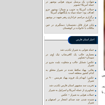
شهادت یک پرسنل نیروی هوایی بوشهر در
حمله آمریکا+تصویر
حملات آمریکا به جنوب و شمال/ بوشهر جزو
اهداف بود/ حمله سپاه به پایگاههای آمریکا
برگزاری مراسم عزاداری رهبر شهید در بوشهر
+ عکس
پایان فرار قاتل دشتستان/ دستگیری در حین
ملاقات با خانواده در کوهستان
اخبار استان فارس
حمله هوایی به شیراز تکذیب شد
معماری جالب یک کافی‌شاپ تیک اِوِی در
سپیدان+تصاویر
عکس/ شمایل جالب و متفاوت بلیت مترو در
شیراز
بقائی: پهپاد ساقط شده در شیراز متعلق به
کدام کشور منطقه است
ین
عکس/ انهدام یک فروند پهپاد هرمس ۹۰۰ در
شیراز
تخریب سد مشهور استان فارس تکذیب شد
ه،
تصاویری از حمله آمریکا و اسراییل به شیراز
با
حملات هوایی به شیراز + عکس
شنیده شدن چند صدای انفجار در اصفهان و
شیراز