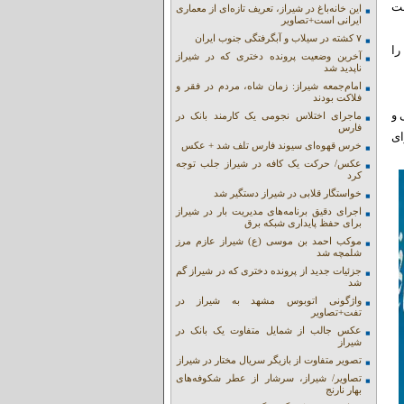
ست
این خانه‌باغ در شیراز، تعریف تازه‌ای از معماری
ایرانی است+تصاویر
۷ کشته در سیلاب و آبگرفتگی جنوب ایران
را
آخرین وضعیت پرونده دختری که در شیراز
ناپدید شد
امام‌جمعه شیراز: زمان شاه، مردم در فقر و
فلاکت بودند
 و
ماجرای اختلاس نجومی یک کارمند بانک در
فارس
وولیت 3 دبیر شورای
خرس قهوه‌ای سیوند فارس تلف شد + عکس
عکس/ حرکت یک کافه در شیراز جلب توجه
کرد
خواستگار قلابی در شیراز دستگیر شد
اجرای دقیق برنامه‌های مدیریت بار در شیراز
برای حفظ پایداری شبکه برق
موکب احمد بن موسی (ع) شیراز عازم مرز
شلمچه شد
جزئیات جدید از پرونده دختری که در شیراز گم
شد
واژگونی اتوبوس مشهد به شیراز در
تفت+تصاویر
عکس جالب از شمایل متفاوت یک بانک در
شیراز
تصویر متفاوت از بازیگر سریال مختار در شیراز
تصاویر/ شیراز، سرشار از عطر شکوفه‌های
بهار نارنج