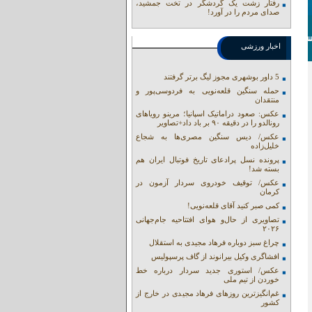
رفتار زشت یک گردشگر در تخت جمشید،
صدای مردم را در آورد!
اخبار ورزشی
5 داور بوشهری مجوز لیگ برتر گرفتند
حمله سنگین قلعه‌نویی به فردوسی‌پور و
منتقدان
عکس: صعود دراماتیک اسپانیا؛ مرینو رویاهای
رونالدو را در دقیقه ۹۰ بر باد داد+تصاویر
عکس/ دیس سنگین مصری‌ها به شجاع
خلیل‌زاده
پرونده نسل پرادعای تاریخ فوتبال ایران هم
بسته شد!
عکس/ توقیف خودروی سردار آزمون در
کرمان
کمی صبر کنید آقای قلعه‌نویی!
تصاویری از حال‌و هوای افتتاحیه جام‌جهانی
۲۰۲۶
چراغ سبز دوباره فرهاد مجیدی به استقلال
افشاگری وکیل بیرانوند از گاف‌ پرسپولیس
عکس/ استوری جدید سردار درباره خط
خوردن از تیم ملی
غم‌انگیزترین روزهای فرهاد مجیدی در خارج از
کشور