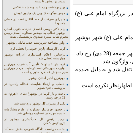
شدید در بوشهر تا شنبه
وزیر بهداشت وارد عسلویه شد + عکس
 بزرگراه امام علی (ع)
جهش میگو به کیلویی یک میلیون تومان
ماجرای سرقت از خط انتقال نفت در دشتی
چه بود؟
پیام دکتر موسی احمدی نماینده جنوب استان
بوشهر خطاب به مهندس سخاوت اسدی رییس
مام علی (ع) شهر بوشهر
محترم هیات مدیره صندوق بازنشستگی نفت
اولین مصاحبه سرپرست جدید مالیاتی بوشهر
گرما، کارمندان پارس جنوبی را تعطیل کرد
به گزارش خلیج فارس؛ در این حادثه که پیش از ظهر جمعه (28 دی) رخ داد،
براساس اعلام استانداری ادارات بوشهر
چهارشنبه تعطیل شد
، واژگون شد.
فرماندار عسلویه؛ تأمین آب شرب مهم‌ترین
تقل شد و به دلیل صدمه
اولویت شهرستان است/رضایت مردم مهم‌ترین
معیار سنجش عملکرد مدیران است
مهم‌ترین اخبار استان بوشهر
انتصاب و ارتقاء شایسته عبداله رادمرد در
 اظهارنظر نکرده است.
پتروشیمی جم+تصویر
تاخت و تاز گرما در بوشهر/ دمای «اهرم» به
52 درجه رسید
یکی از مدیران کل بوشهر بازداشت شد
با حضور فرماندار عسلویه از طرح پیشگامانه
«نسیم مهر» در عسلویه رونمایی شد
بازدید رئیس کل دادگستری بوشهر از
پتروپالایش کنگان
نشست ریاست دادگاه عمومی بخش سعدآباد
با شهردار وحدتیه +تصاویر