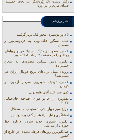
رفتار زشت یک گردشگر در تخت جمشید،
صدای مردم را در آورد!
اخبار ورزشی
5 داور بوشهری مجوز لیگ برتر گرفتند
حمله سنگین قلعه‌نویی به فردوسی‌پور و
منتقدان
عکس: صعود دراماتیک اسپانیا؛ مرینو رویاهای
رونالدو را در دقیقه ۹۰ بر باد داد+تصاویر
عکس/ دیس سنگین مصری‌ها به شجاع
خلیل‌زاده
پرونده نسل پرادعای تاریخ فوتبال ایران هم
بسته شد!
عکس/ توقیف خودروی سردار آزمون در
کرمان
کمی صبر کنید آقای قلعه‌نویی!
تصاویری از حال‌و هوای افتتاحیه جام‌جهانی
۲۰۲۶
چراغ سبز دوباره فرهاد مجیدی به استقلال
افشاگری وکیل بیرانوند از گاف‌ پرسپولیس
عکس/ استوری جدید سردار درباره خط
خوردن از تیم ملی
غم‌انگیزترین روزهای فرهاد مجیدی در خارج از
کشور