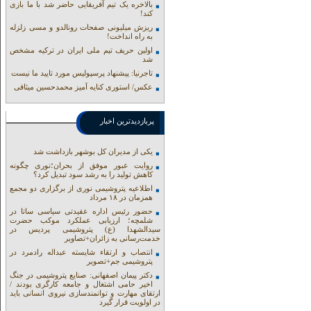
بالاخره یک تیم آفریقایی حاضر شد با ما بازی
کند!
ریزش میلیونی صفحات رونالدو و مسی زلزله
به راه انداخت!
اولین حریف تیم ملی ایران در ترکیه مشخص
شد
تاجرنیا: پیشنهاد پرسپولیس مورد تایید ما نیست
عکس/ استوری کنایه آمیز محمدحسین میثاقی
پربازدیدترین اخبار
یکی از مدیران کل بوشهر بازداشت شد
روایت عبور موفق از بحران؛نوری چگونه
کاهش تولید را به رشد سود تبدیل کرد؟
اطلاعیه پتروشیمی نوری از برگزاری دو مجمع
همزمان در ۱۸ مرداد
حضور رئیس اداره عقیدتی سیاسی ساتا در
شلمچه؛ ارزیابی عملکرد موکب حضرت
سیدالشهدا (ع) پتروشیمی پردیس در
خدمت‌رسانی به زائران+تصاویر
انتصاب و ارتقاء شایسته عبداله رادمرد در
پتروشیمی جم+تصویر
دکتر پیمان اصفهانی: صنایع پتروشیمی در جنگ
اخیر حامی اشتغال و جامعه کارگری بودند /
ارتقای مهارت و توانمندسازی نیروی انسانی باید
در اولویت قرار گیرد