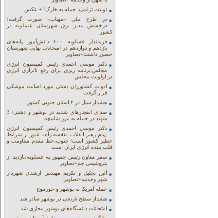
توییت ترامپ: حمله به خارگ! + عکس
در طرح ملی «مهتاب» صورت گرفت؛
درخشش مدیر برق شهرستان عسلویه در
کشور
فرماندار عسلویه: ۶۰۰ دانش‌آموز پایه‌های
یازدهم و دوازدهم در امتحانات نهایی شهرستان
حضور داشتند+تصاویر
دکتر موسی احمدی رئیس کمیسیون انرژی
مجلس:برنامه ریزی برای رفع ناترازی انرژی
در اولویت مجلس
ادوات کشاورزان دشتی مورد اصابت موشکی
قرار گرفت
هشدار سیل در ۴ استان جنوبی کشور
صدای انفجارهای شدید در بوشهر و دشتی/ 3
شهید در حمله به مرز شلمچه
دکتر موسی احمدی رئیس کمیسیون انرژی
:پیام رهبر انقلاب «نقشه راه» عبور از شرایط
خطیر کشور است/ جنوب،خط مقدم مقاومت و
قلب تپنده انرژی ایران است
سفر معاون رئیس جمهور به عسلویه،بازدید از
پتروشیمی جم+تصاویر
آئین تجلیل و تکریم مهندس ارشدی شهردار
شهر وحدتیه+تصاویر
حمله آمریکا به بوشهر و خورموج
هشدار سطح نارنجی در بوشهر صادر شد
امتحانات دانشگاه‌های بوشهر مجازی شد