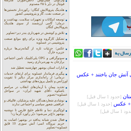
واژگونی مینی‌بوس دانش‌آموزان مدرسه
فوتبال در دیّر با ۲۵ مصدوم
هلدینگ پتروپالایش کنگان؛ رکورددار نخستین‌ها
در صنعت نفت، گاز و پتروشیمی کشور
توسعه امکانات و تجهیزات سلامت، بهداشت و
درمان؛ گامی ارزشمند از سوی هلدینگ
پتروپالایش کنگان
تلاش و کوشش در شهرداری بندر دیر+تصاویر
تشکیل کارگروه ویژه برای رفع موانع صنعت
پتروشیمی در عسلویه
عکس/ جزئیات تازه از گمانه‌زنی‌ها درباره
جزیره خارگ
سونوگرافی و OPG پلی‌کلینیک تامین اجتماعی
برازجان به بهره‌برداری رسید
ادارات استان بوشهر چهارشنبه تعطیل شد
پیگیری فرماندار عسلویه برای ارتقای خدمات
درمانی؛ از راه‌اندازی مرکز دیالیز تا تقویت
اورژانس و تکمیل پروژه‌های بهداشتی
تجدید پیمان با آرمان‌های انقلاب در مراسم
باشکوه «آقای شهید ایران» در سواحل
عسلویه+تصویر
[حدود 1 سال قبل]
نوشادی:شعاردهندگان علیه پزشکیان، قالیباف و
[حدود 1 سال قبل]
عراقچی شعور سیاسی و اجتماعی ندارند
اوج‌گیری دما و تلاطم خلیج فارس تا دوشنبه
 1 سال قبل]
بوشهر داغ‌تر می‌شود/ دیّر رکورد گرما زد!
فعال شدن شبانه پدافند در بوشهر/ اصابت به
حریم نیروگاه اتمی/ آتش سوزی 10 قایق
عسلویه+نصاویر