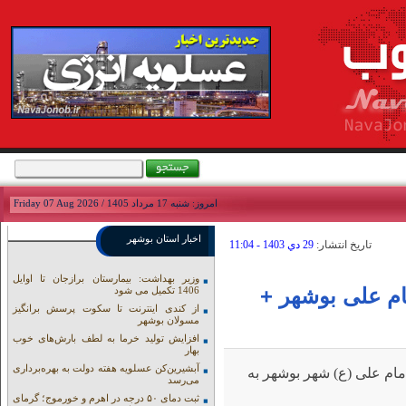
امروز: شنبه 17 مرداد 1405 / Friday 07 Aug 2026
اخبار استان بوشهر
تاريخ انتشار:
29 دي 1403 - 11:04
وزیر بهداشت: بیمارستان برازجان تا اوایل
مام علی بوشهر +
1406 تکمیل می شود
از کندی اینترنت تا سکوت پرسش برانگیز
مسولان بوشهر
افزایش تولید خرما به لطف بارش‌های خوب
بهار
آبشیرین‌کن عسلویه هفته دولت به بهره‌برداری
مام علی (ع) شهر بوشهر به
می‌رسد
ثبت دمای ۵۰ درجه در اهرم و خورموج؛ گرمای