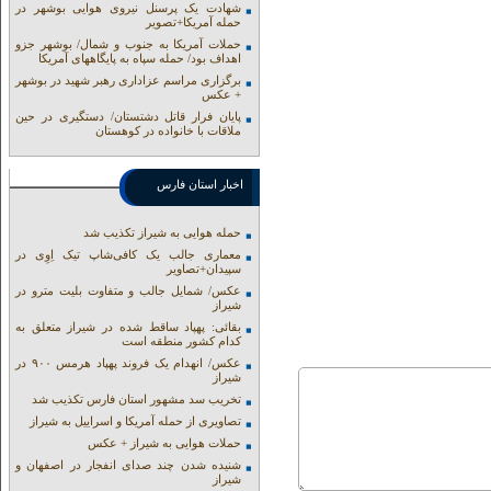
شهادت یک پرسنل نیروی هوایی بوشهر در
حمله آمریکا+تصویر
حملات آمریکا به جنوب و شمال/ بوشهر جزو
اهداف بود/ حمله سپاه به پایگاههای آمریکا
برگزاری مراسم عزاداری رهبر شهید در بوشهر
+ عکس
پایان فرار قاتل دشتستان/ دستگیری در حین
ملاقات با خانواده در کوهستان
اخبار استان فارس
حمله هوایی به شیراز تکذیب شد
معماری جالب یک کافی‌شاپ تیک اِوِی در
سپیدان+تصاویر
عکس/ شمایل جالب و متفاوت بلیت مترو در
شیراز
بقائی: پهپاد ساقط شده در شیراز متعلق به
کدام کشور منطقه است
عکس/ انهدام یک فروند پهپاد هرمس ۹۰۰ در
شیراز
تخریب سد مشهور استان فارس تکذیب شد
تصاویری از حمله آمریکا و اسراییل به شیراز
حملات هوایی به شیراز + عکس
شنیده شدن چند صدای انفجار در اصفهان و
شیراز