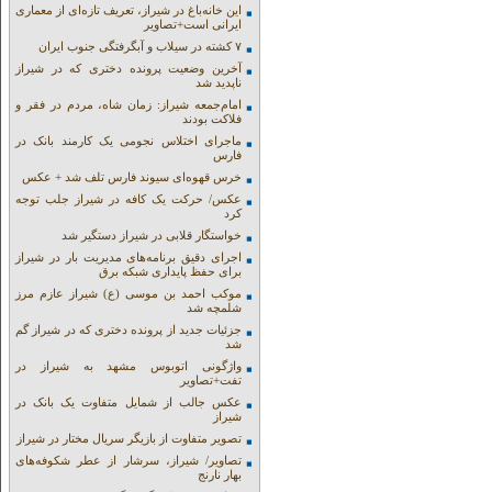
این خانه‌باغ در شیراز، تعریف تازه‌ای از معماری
ایرانی است+تصاویر
۷ کشته در سیلاب و آبگرفتگی جنوب ایران
آخرین وضعیت پرونده دختری که در شیراز
ناپدید شد
امام‌جمعه شیراز: زمان شاه، مردم در فقر و
فلاکت بودند
ماجرای اختلاس نجومی یک کارمند بانک در
فارس
خرس قهوه‌ای سیوند فارس تلف شد + عکس
عکس/ حرکت یک کافه در شیراز جلب توجه
کرد
خواستگار قلابی در شیراز دستگیر شد
اجرای دقیق برنامه‌های مدیریت بار در شیراز
برای حفظ پایداری شبکه برق
موکب احمد بن موسی (ع) شیراز عازم مرز
شلمچه شد
جزئیات جدید از پرونده دختری که در شیراز گم
شد
واژگونی اتوبوس مشهد به شیراز در
تفت+تصاویر
عکس جالب از شمایل متفاوت یک بانک در
شیراز
تصویر متفاوت از بازیگر سریال مختار در شیراز
تصاویر/ شیراز، سرشار از عطر شکوفه‌های
بهار نارنج