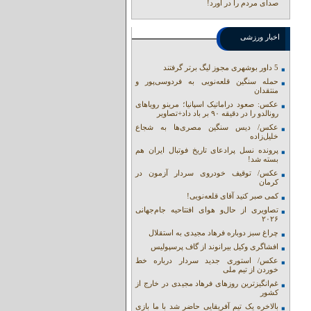
صدای مردم را در آورد!
اخبار ورزشی
5 داور بوشهری مجوز لیگ برتر گرفتند
حمله سنگین قلعه‌نویی به فردوسی‌پور و
منتقدان
عکس: صعود دراماتیک اسپانیا؛ مرینو رویاهای
رونالدو را در دقیقه ۹۰ بر باد داد+تصاویر
عکس/ دیس سنگین مصری‌ها به شجاع
خلیل‌زاده
پرونده نسل پرادعای تاریخ فوتبال ایران هم
بسته شد!
عکس/ توقیف خودروی سردار آزمون در
کرمان
کمی صبر کنید آقای قلعه‌نویی!
تصاویری از حال‌و هوای افتتاحیه جام‌جهانی
۲۰۲۶
چراغ سبز دوباره فرهاد مجیدی به استقلال
افشاگری وکیل بیرانوند از گاف‌ پرسپولیس
عکس/ استوری جدید سردار درباره خط
خوردن از تیم ملی
غم‌انگیزترین روزهای فرهاد مجیدی در خارج از
کشور
بالاخره یک تیم آفریقایی حاضر شد با ما بازی