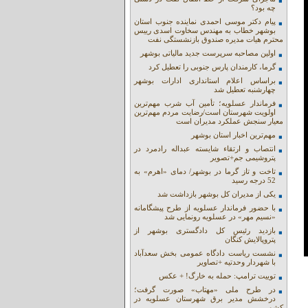
چه بود؟
پیام دکتر موسی احمدی نماینده جنوب استان
بوشهر خطاب به مهندس سخاوت اسدی رییس
محترم هیات مدیره صندوق بازنشستگی نفت
اولین مصاحبه سرپرست جدید مالیاتی بوشهر
گرما، کارمندان پارس جنوبی را تعطیل کرد
براساس اعلام استانداری ادارات بوشهر
چهارشنبه تعطیل شد
فرماندار عسلویه؛ تأمین آب شرب مهم‌ترین
اولویت شهرستان است/رضایت مردم مهم‌ترین
معیار سنجش عملکرد مدیران است
مهم‌ترین اخبار استان بوشهر
انتصاب و ارتقاء شایسته عبداله رادمرد در
پتروشیمی جم+تصویر
تاخت و تاز گرما در بوشهر/ دمای «اهرم» به
52 درجه رسید
یکی از مدیران کل بوشهر بازداشت شد
با حضور فرماندار عسلویه از طرح پیشگامانه
«نسیم مهر» در عسلویه رونمایی شد
بازدید رئیس کل دادگستری بوشهر از
پتروپالایش کنگان
نشست ریاست دادگاه عمومی بخش سعدآباد
با شهردار وحدتیه +تصاویر
توییت ترامپ: حمله به خارگ! + عکس
در طرح ملی «مهتاب» صورت گرفت؛
درخشش مدیر برق شهرستان عسلویه در
کشور