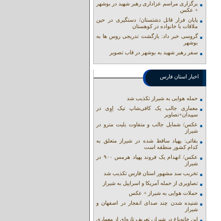
برگزاری مراسم عزاداری رهبر شهید در بوشهر
+ عکس
پایان فرار قاتل دشتستان/ دستگیری در حین
ملاقات با خانواده در کوهستان
گروسی خبر داد: بازگشت تدریجی روس ها به
بوشهر
سفر رهبر شهید به بوشهر در قاب تصویر
اخبار استان فارس
حمله هوایی به شیراز تکذیب شد
معماری جالب یک کافی‌شاپ تیک اِوِی در
سپیدان+تصاویر
عکس/ شمایل جالب و متفاوت بلیت مترو در
شیراز
بقائی: پهپاد ساقط شده در شیراز متعلق به
کدام کشور منطقه است
عکس/ انهدام یک فروند پهپاد هرمس ۹۰۰ در
شیراز
تخریب سد مشهور استان فارس تکذیب شد
تصاویری از حمله آمریکا و اسراییل به شیراز
حملات هوایی به شیراز + عکس
شنیده شدن چند صدای انفجار در اصفهان و
شیراز
این خانه‌باغ در شیراز، تعریف تازه‌ای از معماری