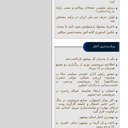
کند!
ریزش میلیونی صفحات رونالدو و مسی زلزله
به راه انداخت!
اولین حریف تیم ملی ایران در ترکیه مشخص
شد
تاجرنیا: پیشنهاد پرسپولیس مورد تایید ما نیست
عکس/ استوری کنایه آمیز محمدحسین میثاقی
پربازدیدترین اخبار
یکی از مدیران کل بوشهر بازداشت شد
اطلاعیه پتروشیمی نوری از برگزاری دو مجمع
همزمان در ۱۸ مرداد
حضور رئیس اداره عقیدتی سیاسی ساتا در
شلمچه؛ ارزیابی عملکرد موکب حضرت
سیدالشهدا (ع) پتروشیمی پردیس در
خدمت‌رسانی به زائران+تصاویر
انتصاب و ارتقاء شایسته عبداله رادمرد در
پتروشیمی جم+تصویر
دکتر پیمان اصفهانی: صنایع پتروشیمی در جنگ
اخیر حامی اشتغال و جامعه کارگری بودند /
ارتقای مهارت و توانمندسازی نیروی انسانی باید
در اولویت قرار گیرد
مهم‌ترین اخبار استان بوشهر
تاخت و تاز گرما در بوشهر/ دمای «اهرم» به
52 درجه رسید