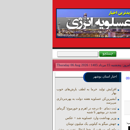
مروز: پنجشنبه 15 مرداد 1405 / Thursday 06 Aug 2026
اخبار استان بوشهر
افزایش تولید خرما به لطف بارش‌های خوب
بهار
آبشیرین‌کن عسلویه هفته دولت به بهره‌برداری
می‌رسد
ثبت دمای ۵۰ درجه در اهرم و خورموج؛ گرمای
شدید در بوشهر تا شنبه
وزیر بهداشت وارد عسلویه شد + عکس
جهش میگو به کیلویی یک میلیون تومان
ماجرای سرقت از خط انتقال نفت در دشتی