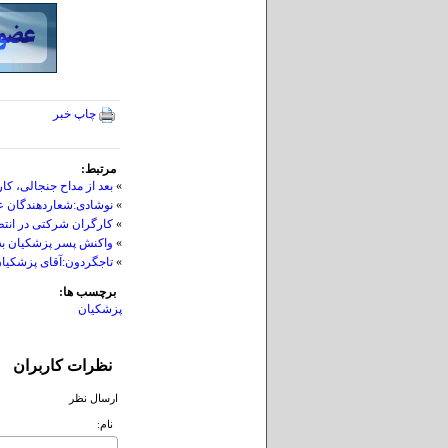
چاپ خبر
مرتبط:
»
بعد از مداح جنجالی، کا
»
نوشادی:شعاردهندگان عل
»
کارگران شرکتی در انت
»
واکنش پسر پزشکیان به
»
تاجگردون:آقای پزشکیان
برچسب ها:
پزشکیان
نظرات کاربران
ارسال نظر
نام: