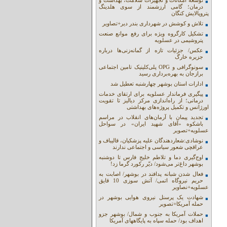
توسعه امکانات و تجهیزات سلامت، بهداشت و
درمان؛ گامی ارزشمند از سوی هلدینگ
پتروپالایش کنگان
تلاش و کوشش در شهرداری بندر دیر+تصاویر
تشکیل کارگروه ویژه برای رفع موانع صنعت
پتروشیمی در عسلویه
عکس/ جزئیات تازه از گمانه‌زنی‌ها درباره
جزیره خارگ
سونوگرافی و OPG پلی‌کلینیک تامین اجتماعی
برازجان به بهره‌برداری رسید
ادارات استان بوشهر چهارشنبه تعطیل شد
پیگیری فرماندار عسلویه برای ارتقای خدمات
درمانی؛ از راه‌اندازی مرکز دیالیز تا تقویت
اورژانس و تکمیل پروژه‌های بهداشتی
تجدید پیمان با آرمان‌های انقلاب در مراسم
باشکوه «آقای شهید ایران» در سواحل
عسلویه+تصویر
نوشادی:شعاردهندگان علیه پزشکیان، قالیباف و
عراقچی شعور سیاسی و اجتماعی ندارند
اوج‌گیری دما و تلاطم خلیج فارس تا دوشنبه
بوشهر داغ‌تر می‌شود/ دیّر رکورد گرما زد!
فعال شدن شبانه پدافند در بوشهر/ اصابت به
حریم نیروگاه اتمی/ آتش سوزی 10 قایق
عسلویه+نصاویر
شهادت یک پرسنل نیروی هوایی بوشهر در
حمله آمریکا+تصویر
حملات آمریکا به جنوب و شمال/ بوشهر جزو
اهداف بود/ حمله سپاه به پایگاههای آمریکا