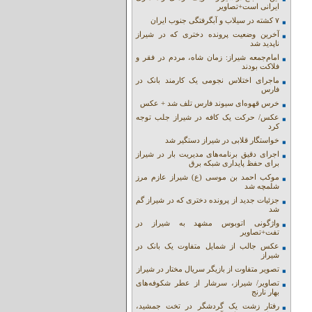
ایرانی است+تصاویر
۷ کشته در سیلاب و آبگرفتگی جنوب ایران
آخرین وضعیت پرونده دختری که در شیراز
ناپدید شد
امام‌جمعه شیراز: زمان شاه، مردم در فقر و
فلاکت بودند
ماجرای اختلاس نجومی یک کارمند بانک در
فارس
خرس قهوه‌ای سیوند فارس تلف شد + عکس
عکس/ حرکت یک کافه در شیراز جلب توجه
کرد
خواستگار قلابی در شیراز دستگیر شد
اجرای دقیق برنامه‌های مدیریت بار در شیراز
برای حفظ پایداری شبکه برق
موکب احمد بن موسی (ع) شیراز عازم مرز
شلمچه شد
جزئیات جدید از پرونده دختری که در شیراز گم
شد
واژگونی اتوبوس مشهد به شیراز در
تفت+تصاویر
عکس جالب از شمایل متفاوت یک بانک در
شیراز
تصویر متفاوت از بازیگر سریال مختار در شیراز
تصاویر/ شیراز، سرشار از عطر شکوفه‌های
بهار نارنج
رفتار زشت یک گردشگر در تخت جمشید،