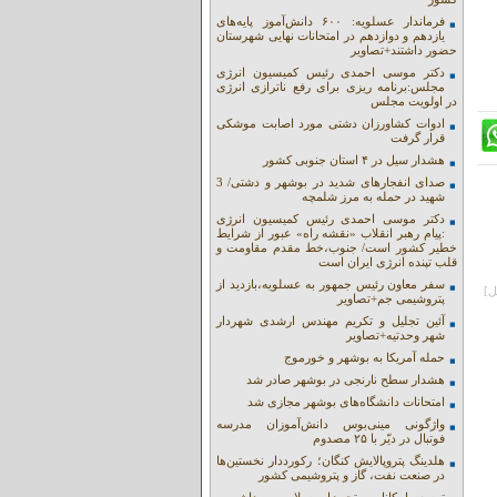
فرماندار عسلویه: ۶۰۰ دانش‌آموز پایه‌های
یازدهم و دوازدهم در امتحانات نهایی شهرستان
حضور داشتند+تصاویر
دکتر موسی احمدی رئیس کمیسیون انرژی
مجلس:برنامه ریزی برای رفع ناترازی انرژی
در اولویت مجلس
ادوات کشاورزان دشتی مورد اصابت موشکی
قرار گرفت
هشدار سیل در ۴ استان جنوبی کشور
صدای انفجارهای شدید در بوشهر و دشتی/ 3
شهید در حمله به مرز شلمچه
دکتر موسی احمدی رئیس کمیسیون انرژی
:پیام رهبر انقلاب «نقشه راه» عبور از شرایط
خطیر کشور است/ جنوب،خط مقدم مقاومت و
قلب تپنده انرژی ایران است
سفر معاون رئیس جمهور به عسلویه،بازدید از
پتروشیمی جم+تصاویر
آئین تجلیل و تکریم مهندس ارشدی شهردار
شهر وحدتیه+تصاویر
حمله آمریکا به بوشهر و خورموج
هشدار سطح نارنجی در بوشهر صادر شد
امتحانات دانشگاه‌های بوشهر مجازی شد
واژگونی مینی‌بوس دانش‌آموزان مدرسه
فوتبال در دیّر با ۲۵ مصدوم
هلدینگ پتروپالایش کنگان؛ رکورددار نخستین‌ها
در صنعت نفت، گاز و پتروشیمی کشور