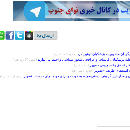
رگردان مشهور به پزشکیان توهین کرد
[حدود 1 ماه قبل]
یه پزشکیان، قالیباف و عراقچی شعور سیاسی و اجتماعی ندارند
[حدود 27 روز قبل]
ظار تحقق وعده رییس جمهور
[3 ماه قبل]
 استعفای ظریف +تصویر
[حدود 1 سال قبل]
 وامدار هیچ گروهی نیستی،مردم به خودت و برای خودت رای داده اند+تصویر
[بيش از 2 سال قبل]