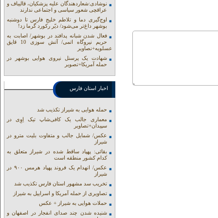
نوشادی:شعاردهندگان علیه پزشکیان، قالیباف و
عراقچی شعور سیاسی و اجتماعی ندارند
اوج‌گیری دما و تلاطم خلیج فارس تا دوشنبه
بوشهر داغ‌تر می‌شود/ دیّر رکورد گرما زد!
فعال شدن شبانه پدافند در بوشهر/ اصابت به
حریم نیروگاه اتمی/ آتش سوزی 10 قایق
عسلویه+نصاویر
شهادت یک پرسنل نیروی هوایی بوشهر در
حمله آمریکا+تصویر
اخبار استان فارس
حمله هوایی به شیراز تکذیب شد
معماری جالب یک کافی‌شاپ تیک اِوِی در
سپیدان+تصاویر
عکس/ شمایل جالب و متفاوت بلیت مترو در
شیراز
بقائی: پهپاد ساقط شده در شیراز متعلق به
کدام کشور منطقه است
عکس/ انهدام یک فروند پهپاد هرمس ۹۰۰ در
شیراز
تخریب سد مشهور استان فارس تکذیب شد
تصاویری از حمله آمریکا و اسراییل به شیراز
حملات هوایی به شیراز + عکس
شنیده شدن چند صدای انفجار در اصفهان و