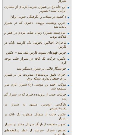
شیراز
این خانه‌باغ در شیراز، تعریف تازه‌ای از معماری
ایرانی است+تصاویر
۷ کشته در سیلاب و آبگرفتگی جنوب ایران
آخرین وضعیت پرونده دختری که در شیراز
ناپدید شد
امام‌جمعه شیراز: زمان شاه، مردم در فقر و
فلاکت بودند
ماجرای اختلاس نجومی یک کارمند بانک در
فارس
خرس قهوه‌ای سیوند فارس تلف شد + عکس
عکس/ حرکت یک کافه در شیراز جلب توجه
کرد
خواستگار قلابی در شیراز دستگیر شد
اجرای دقیق برنامه‌های مدیریت بار در شیراز
برای حفظ پایداری شبکه برق
موکب احمد بن موسی (ع) شیراز عازم مرز
شلمچه شد
جزئیات جدید از پرونده دختری که در شیراز گم
شد
واژگونی اتوبوس مشهد به شیراز در
تفت+تصاویر
عکس جالب از شمایل متفاوت یک بانک در
شیراز
تصویر متفاوت از بازیگر سریال مختار در شیراز
تصاویر/ شیراز، سرشار از عطر شکوفه‌های
بهار نارنج