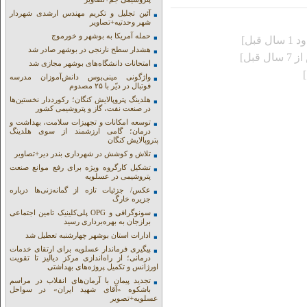
آئین تجلیل و تکریم مهندس ارشدی شهردار
شهر وحدتیه+تصاویر
حمله آمریکا به بوشهر و خورموج
ال قبل]
هشدار سطح نارنجی در بوشهر صادر شد
ال قبل]
امتحانات دانشگاه‌های بوشهر مجازی شد
واژگونی مینی‌بوس دانش‌آموزان مدرسه
فوتبال در دیّر با ۲۵ مصدوم
هلدینگ پتروپالایش کنگان؛ رکورددار نخستین‌ها
در صنعت نفت، گاز و پتروشیمی کشور
توسعه امکانات و تجهیزات سلامت، بهداشت و
درمان؛ گامی ارزشمند از سوی هلدینگ
پتروپالایش کنگان
تلاش و کوشش در شهرداری بندر دیر+تصاویر
تشکیل کارگروه ویژه برای رفع موانع صنعت
پتروشیمی در عسلویه
عکس/ جزئیات تازه از گمانه‌زنی‌ها درباره
جزیره خارگ
سونوگرافی و OPG پلی‌کلینیک تامین اجتماعی
برازجان به بهره‌برداری رسید
ادارات استان بوشهر چهارشنبه تعطیل شد
پیگیری فرماندار عسلویه برای ارتقای خدمات
درمانی؛ از راه‌اندازی مرکز دیالیز تا تقویت
اورژانس و تکمیل پروژه‌های بهداشتی
تجدید پیمان با آرمان‌های انقلاب در مراسم
باشکوه «آقای شهید ایران» در سواحل
عسلویه+تصویر