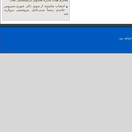
محترم هیات مدیره صندوق بازنشستگی نفت
انتصاب شایسته از سوی دکتر عبوری،سیروس
حامدی رسماً مدیرعامل پتروشیمی مروارید
شد
واهد بود.