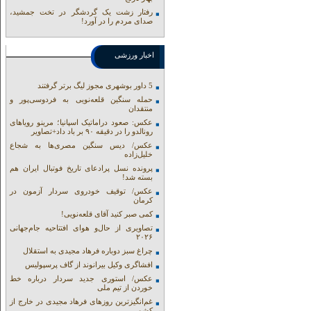
رفتار زشت یک گردشگر در تخت جمشید،
صدای مردم را در آورد!
اخبار ورزشی
5 داور بوشهری مجوز لیگ برتر گرفتند
حمله سنگین قلعه‌نویی به فردوسی‌پور و
منتقدان
عکس: صعود دراماتیک اسپانیا؛ مرینو رویاهای
رونالدو را در دقیقه ۹۰ بر باد داد+تصاویر
عکس/ دیس سنگین مصری‌ها به شجاع
خلیل‌زاده
پرونده نسل پرادعای تاریخ فوتبال ایران هم
بسته شد!
عکس/ توقیف خودروی سردار آزمون در
کرمان
کمی صبر کنید آقای قلعه‌نویی!
تصاویری از حال‌و هوای افتتاحیه جام‌جهانی
۲۰۲۶
چراغ سبز دوباره فرهاد مجیدی به استقلال
افشاگری وکیل بیرانوند از گاف‌ پرسپولیس
عکس/ استوری جدید سردار درباره خط
خوردن از تیم ملی
غم‌انگیزترین روزهای فرهاد مجیدی در خارج از
کشور