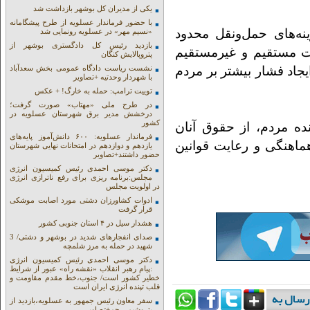
یکی از مدیران کل بوشهر بازداشت شد
با حضور فرماندار عسلویه از طرح پیشگامانه
نه‌های حمل‌ونقل محدود
«نسیم مهر» در عسلویه رونمایی شد
بازدید رئیس کل دادگستری بوشهر از
رت مستقیم و غیرمستقیم
پتروپالایش کنگان
یجاد فشار بیشتر بر مردم
نشست ریاست دادگاه عمومی بخش سعدآباد
با شهردار وحدتیه +تصاویر
توییت ترامپ: حمله به خارگ! + عکس
در طرح ملی «مهتاب» صورت گرفت؛
درخشش مدیر برق شهرستان عسلویه در
کشور
ه مردم، از حقوق آنان
فرماندار عسلویه: ۶۰۰ دانش‌آموز پایه‌های
هماهنگی و رعایت قوانین
یازدهم و دوازدهم در امتحانات نهایی شهرستان
حضور داشتند+تصاویر
دکتر موسی احمدی رئیس کمیسیون انرژی
مجلس:برنامه ریزی برای رفع ناترازی انرژی
در اولویت مجلس
ادوات کشاورزان دشتی مورد اصابت موشکی
قرار گرفت
هشدار سیل در ۴ استان جنوبی کشور
صدای انفجارهای شدید در بوشهر و دشتی/ 3
شهید در حمله به مرز شلمچه
دکتر موسی احمدی رئیس کمیسیون انرژی
:پیام رهبر انقلاب «نقشه راه» عبور از شرایط
خطیر کشور است/ جنوب،خط مقدم مقاومت و
قلب تپنده انرژی ایران است
سفر معاون رئیس جمهور به عسلویه،بازدید از
پتروشیمی جم+تصاویر