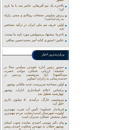
بالاخره یک تیم آفریقایی حاضر شد با ما بازی
کند!
ریزش میلیونی صفحات رونالدو و مسی زلزله
به راه انداخت!
اولین حریف تیم ملی ایران در ترکیه مشخص
شد
تاجرنیا: پیشنهاد پرسپولیس مورد تایید ما نیست
عکس/ استوری کنایه آمیز محمدحسین میثاقی
پربازدیدترین اخبار
حضور رئیس اداره عقیدتی سیاسی ساتا در
شلمچه؛ ارزیابی عملکرد موکب حضرت
سیدالشهدا (ع) پتروشیمی پردیس در
خدمت‌رسانی به زائران+تصاویر
اولین مصاحبه سرپرست جدید مالیاتی بوشهر
براساس اعلام استانداری ادارات بوشهر
چهارشنبه تعطیل شد
پتروشیمی خارگ، درآمدی ۵۰ میلیون دلاری
خلق کرد
فرماندار عسلویه؛ تأمین آب شرب مهم‌ترین
اولویت شهرستان است/رضایت مردم مهم‌ترین
معیار سنجش عملکرد مدیران است
پیام دکتر موسی احمدی نماینده جنوب استان
بوشهر خطاب به مهندس سخاوت اسدی رییس