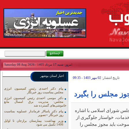
امروز: شنبه 17 مرداد 1405 / Saturday 08 Aug 2026
اخبار استان بوشهر
تاريخ انتشار:
02 مهر 1403 - 09:35
پیام دکتر احمدی رئیس کمیسیون انرژی
وز مجلس را بگیرد
مجلس یمناسبت روز خبرنگار
دکتر موسی احمدی رئیس کمیسیون انرژی
مجلس: مدیریت برق امسال مانع
خاموشی‌های گسترده شد
لس شورای اسلامی با اشاره
پیام دکتر پاسالار فرماندار عسلویه بمناسبت
روز خبرنگار +تصویر
خدمات، خواستار جلوگیری از
وزیر بهداشت: بیمارستان برازجان تا اوایل
سوخت باید مجوز مجلس را
1406 تکمیل می شود