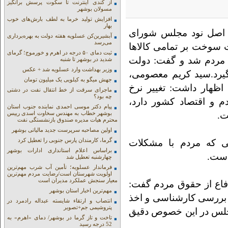
از کندی اینترنت تا سکوت پرسش برانگیز
مسولان بوشهر
افزایش تولید خرما به لطف بارش‌های خوب
بهار
 اصل نود مجلس شورای
آبشیرین‌کن عسلویه هفته دولت به بهره‌برداری
می‌رسد
ت سوخت بر تمامی کالاها
ثبت دمای ۵۰ درجه در اهرم و خورموج؛ گرمای
 مردم شد و گفت: دولت
شدید در بوشهر تا شنبه
وزیر بهداشت وارد عسلویه شد + عکس
یرد.سید کریم معصومی،
جهش میگو به کیلویی یک میلیون تومان
هار داشت: تغییر نرخ
ماجرای سرقت از خط انتقال نفت در دشتی
چه بود؟
م و اقتصاد کشور دارد،
پیام دکتر موسی احمدی نماینده جنوب استان
ت.
بوشهر خطاب به مهندس سخاوت اسدی رییس
محترم هیات مدیره صندوق بازنشستگی نفت
اولین مصاحبه سرپرست جدید مالیاتی بوشهر
گرما، کارمندان پارس جنوبی را تعطیل کرد
نی که مردم با مشکلات
براساس اعلام استانداری ادارات بوشهر
است.
چهارشنبه تعطیل شد
فرماندار عسلویه؛ تأمین آب شرب مهم‌ترین
اولویت شهرستان است/رضایت مردم مهم‌ترین
معیار سنجش عملکرد مدیران است
فاع از حقوق مردم گفت:
مهم‌ترین اخبار استان بوشهر
بررسی کارشناسی و اخذ
انتصاب و ارتقاء شایسته عبداله رادمرد در
پتروشیمی جم+تصویر
لس در این خصوص دقیق
تاخت و تاز گرما در بوشهر/ دمای «اهرم» به
52 درجه رسید