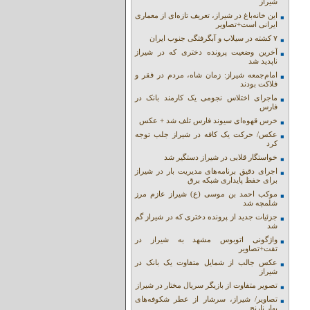
شیراز
این خانه‌باغ در شیراز، تعریف تازه‌ای از معماری
ایرانی است+تصاویر
۷ کشته در سیلاب و آبگرفتگی جنوب ایران
آخرین وضعیت پرونده دختری که در شیراز
ناپدید شد
امام‌جمعه شیراز: زمان شاه، مردم در فقر و
فلاکت بودند
ماجرای اختلاس نجومی یک کارمند بانک در
فارس
خرس قهوه‌ای سیوند فارس تلف شد + عکس
عکس/ حرکت یک کافه در شیراز جلب توجه
کرد
خواستگار قلابی در شیراز دستگیر شد
اجرای دقیق برنامه‌های مدیریت بار در شیراز
برای حفظ پایداری شبکه برق
موکب احمد بن موسی (ع) شیراز عازم مرز
شلمچه شد
جزئیات جدید از پرونده دختری که در شیراز گم
شد
واژگونی اتوبوس مشهد به شیراز در
تفت+تصاویر
عکس جالب از شمایل متفاوت یک بانک در
شیراز
تصویر متفاوت از بازیگر سریال مختار در شیراز
تصاویر/ شیراز، سرشار از عطر شکوفه‌های
بهار نارنج