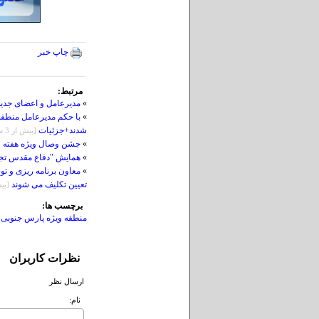
چاپ خبر
مرتبط:
»
مدیرعامل و اعضای جدید
»
با حکم مدیرعامل منطقه
شدند+جزئیات
[بيش از 3 سال قبل]
»
جشن وصال ویژه هفته و
»
همایش "دفاع مقدس تجل
»
معاون برنامه ریزی و ت
تعیین تکلیف می شوند
[بيش از
برچسب ها:
منطقه ویژه پارس جنوبی
نظرات کاربران
ارسال نظر
نام: