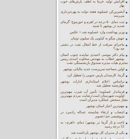
افزایش تولید خرما به لطف بارش‌های خوب
بهار
آبشیرین‌کن عسلویه هفته دولت به بهره‌برداری
می‌رسد
ثبت دمای ۵۰ درجه در اهرم و خورموج؛ گرمای
شدید در بوشهر تا شنبه
وزیر بهداشت وارد عسلویه شد + عکس
جهش میگو به کیلویی یک میلیون تومان
ماجرای سرقت از خط انتقال نفت در دشتی
چه بود؟
پیام دکتر موسی احمدی نماینده جنوب استان
بوشهر خطاب به مهندس سخاوت اسدی رییس
محترم هیات مدیره صندوق بازنشستگی نفت
اولین مصاحبه سرپرست جدید مالیاتی بوشهر
گرما، کارمندان پارس جنوبی را تعطیل کرد
براساس اعلام استانداری ادارات بوشهر
چهارشنبه تعطیل شد
فرماندار عسلویه؛ تأمین آب شرب مهم‌ترین
اولویت شهرستان است/رضایت مردم مهم‌ترین
معیار سنجش عملکرد مدیران است
مهم‌ترین اخبار استان بوشهر
انتصاب و ارتقاء شایسته عبداله رادمرد در
پتروشیمی جم+تصویر
تاخت و تاز گرما در بوشهر/ دمای «اهرم» به
52 درجه رسید
یکی از مدیران کل بوشهر بازداشت شد
با حضور فرماندار عسلویه از طرح پیشگامانه