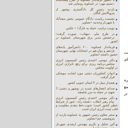
«نسیم مهر» در عسلویه رونمایی شد
بازدید رئیس کل دادگستری بوشهر از
پتروپالایش کنگان
نشست ریاست دادگاه عمومی بخش سعدآباد
با شهردار وحدتیه +تصاویر
توییت ترامپ: حمله به خارگ! + عکس
در طرح ملی «مهتاب» صورت گرفت؛
درخشش مدیر برق شهرستان عسلویه در
کشور
فرماندار عسلویه: ۶۰۰ دانش‌آموز پایه‌های
یازدهم و دوازدهم در امتحانات نهایی شهرستان
ست
حضور داشتند+تصاویر
ای
دکتر موسی احمدی رئیس کمیسیون انرژی
مجلس:برنامه ریزی برای رفع ناترازی انرژی
در اولویت مجلس
ادوات کشاورزان دشتی مورد اصابت موشکی
قرار گرفت
ره
هشدار سیل در ۴ استان جنوبی کشور
مع
صدای انفجارهای شدید در بوشهر و دشتی/ 3
شهید در حمله به مرز شلمچه
ا حضور خود در
دکتر موسی احمدی رئیس کمیسیون انرژی
:پیام رهبر انقلاب «نقشه راه» عبور از شرایط
خطیر کشور است/ جنوب،خط مقدم مقاومت و
قلب تپنده انرژی ایران است
سفر معاون رئیس جمهور به عسلویه،بازدید از
پتروشیمی جم+تصاویر
آئین تجلیل و تکریم مهندس ارشدی شهردار
شهر وحدتیه+تصاویر