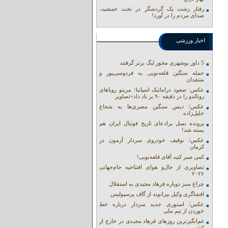
رفتار زشت یک گردشگر در تخت جمشید،
صدای مردم را در آورد!
اخبار ورزشی
5 داور بوشهری مجوز لیگ برتر گرفتند
حمله سنگین قلعه‌نویی به فردوسی‌پور و
منتقدان
عکس: صعود دراماتیک اسپانیا؛ مرینو رویاهای
رونالدو را در دقیقه ۹۰ بر باد داد+تصاویر
عکس/ دیس سنگین مصری‌ها به شجاع
خلیل‌زاده
پرونده نسل پرادعای تاریخ فوتبال ایران هم
بسته شد!
عکس/ توقیف خودروی سردار آزمون در
کرمان
کمی صبر کنید آقای قلعه‌نویی!
تصاویری از حال‌و هوای افتتاحیه جام‌جهانی
۲۰۲۶
چراغ سبز دوباره فرهاد مجیدی به استقلال
افشاگری وکیل بیرانوند از گاف‌ پرسپولیس
عکس/ استوری جدید سردار درباره خط
خوردن از تیم ملی
غم‌انگیزترین روزهای فرهاد مجیدی در خارج از
کشور