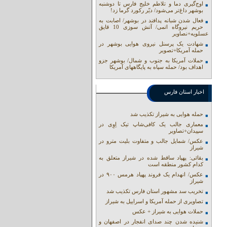
اوج‌گیری دما و تلاطم خلیج فارس تا دوشنبه
بوشهر داغ‌تر می‌شود/ دیّر رکورد گرما زد!
فعال شدن شبانه پدافند در بوشهر/ اصابت به
حریم نیروگاه اتمی/ آتش سوزی 10 قایق
عسلویه+نصاویر
شهادت یک پرسنل نیروی هوایی بوشهر در
حمله آمریکا+تصویر
حملات آمریکا به جنوب و شمال/ بوشهر جزو
اهداف بود/ حمله سپاه به پایگاههای آمریکا
اخبار استان فارس
حمله هوایی به شیراز تکذیب شد
معماری جالب یک کافی‌شاپ تیک اِوِی در
سپیدان+تصاویر
عکس/ شمایل جالب و متفاوت بلیت مترو در
شیراز
بقائی: پهپاد ساقط شده در شیراز متعلق به
کدام کشور منطقه است
عکس/ انهدام یک فروند پهپاد هرمس ۹۰۰ در
شیراز
تخریب سد مشهور استان فارس تکذیب شد
تصاویری از حمله آمریکا و اسراییل به شیراز
حملات هوایی به شیراز + عکس
شنیده شدن چند صدای انفجار در اصفهان و