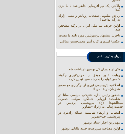
بالاخره یک تیم آفریقایی حاضر شد با ما بازی
کند!
ریزش میلیونی صفحات رونالدو و مسی زلزله
به راه انداخت!
اولین حریف تیم ملی ایران در ترکیه مشخص
شد
تاجرنیا: پیشنهاد پرسپولیس مورد تایید ما نیست
عکس/ استوری کنایه آمیز محمدحسین میثاقی
پربازدیدترین اخبار
یکی از مدیران کل بوشهر بازداشت شد
روایت عبور موفق از بحران؛نوری چگونه
کاهش تولید را به رشد سود تبدیل کرد؟
اطلاعیه پتروشیمی نوری از برگزاری دو مجمع
همزمان در ۱۸ مرداد
حضور رئیس اداره عقیدتی سیاسی ساتا در
شلمچه؛ ارزیابی عملکرد موکب حضرت
سیدالشهدا (ع) پتروشیمی پردیس در
خدمت‌رسانی به زائران+تصاویر
انتصاب و ارتقاء شایسته عبداله رادمرد در
پتروشیمی جم+تصویر
مهم‌ترین اخبار استان بوشهر
اولین مصاحبه سرپرست جدید مالیاتی بوشهر