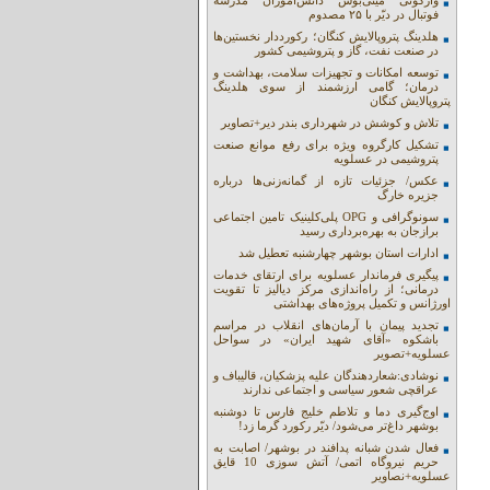
واژگونی مینی‌بوس دانش‌آموزان مدرسه
فوتبال در دیّر با ۲۵ مصدوم
هلدینگ پتروپالایش کنگان؛ رکورددار نخستین‌ها
در صنعت نفت، گاز و پتروشیمی کشور
توسعه امکانات و تجهیزات سلامت، بهداشت و
درمان؛ گامی ارزشمند از سوی هلدینگ
پتروپالایش کنگان
تلاش و کوشش در شهرداری بندر دیر+تصاویر
تشکیل کارگروه ویژه برای رفع موانع صنعت
پتروشیمی در عسلویه
عکس/ جزئیات تازه از گمانه‌زنی‌ها درباره
جزیره خارگ
سونوگرافی و OPG پلی‌کلینیک تامین اجتماعی
برازجان به بهره‌برداری رسید
ادارات استان بوشهر چهارشنبه تعطیل شد
پیگیری فرماندار عسلویه برای ارتقای خدمات
درمانی؛ از راه‌اندازی مرکز دیالیز تا تقویت
اورژانس و تکمیل پروژه‌های بهداشتی
تجدید پیمان با آرمان‌های انقلاب در مراسم
باشکوه «آقای شهید ایران» در سواحل
عسلویه+تصویر
نوشادی:شعاردهندگان علیه پزشکیان، قالیباف و
عراقچی شعور سیاسی و اجتماعی ندارند
اوج‌گیری دما و تلاطم خلیج فارس تا دوشنبه
بوشهر داغ‌تر می‌شود/ دیّر رکورد گرما زد!
فعال شدن شبانه پدافند در بوشهر/ اصابت به
حریم نیروگاه اتمی/ آتش سوزی 10 قایق
عسلویه+نصاویر