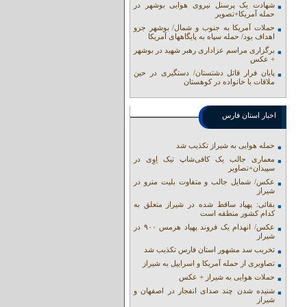
شهادت یک پرسنل نیروی هوایی بوشهر در
حمله آمریکا+تصویر
حملات آمریکا به جنوب و شمال/ بوشهر جزو
اهداف بود/ حمله سپاه به پایگاههای آمریکا
برگزاری مراسم عزاداری رهبر شهید در بوشهر
+ عکس
پایان فرار قاتل دشتستان/ دستگیری در حین
ملاقات با خانواده در کوهستان
اخبار استان فارس
حمله هوایی به شیراز تکذیب شد
معماری جالب یک کافی‌شاپ تیک اِوِی در
سپیدان+تصاویر
عکس/ شمایل جالب و متفاوت بلیت مترو در
شیراز
بقائی: پهپاد ساقط شده در شیراز متعلق به
کدام کشور منطقه است
عکس/ انهدام یک فروند پهپاد هرمس ۹۰۰ در
شیراز
تخریب سد مشهور استان فارس تکذیب شد
تصاویری از حمله آمریکا و اسراییل به شیراز
حملات هوایی به شیراز + عکس
شنیده شدن چند صدای انفجار در اصفهان و
شیراز