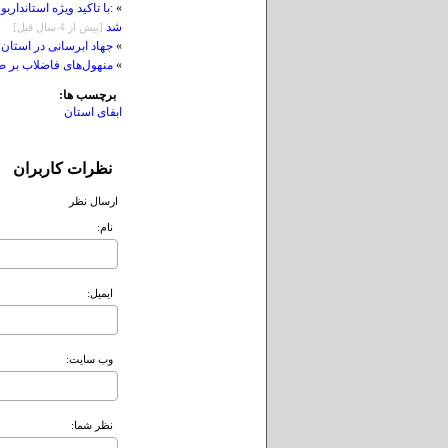
»
شد
[بيش از 4 سال قبل]
»
جهاد ابرسانی در استان
»
منهول‌های فاضلاب بر ضد حشرات موذی د
برچسب ها:
ابفای استان
نظرات کاربران
ارسال نظر
نام:
ايميل:
وب سايت:
نظر شما: