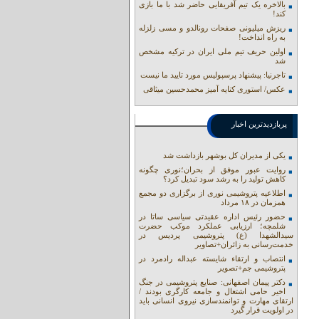
بالاخره یک تیم آفریقایی حاضر شد با ما بازی
کند!
ریزش میلیونی صفحات رونالدو و مسی زلزله
به راه انداخت!
اولین حریف تیم ملی ایران در ترکیه مشخص
شد
تاجرنیا: پیشنهاد پرسپولیس مورد تایید ما نیست
عکس/ استوری کنایه آمیز محمدحسین میثاقی
پربازدیدترین اخبار
یکی از مدیران کل بوشهر بازداشت شد
روایت عبور موفق از بحران؛نوری چگونه
کاهش تولید را به رشد سود تبدیل کرد؟
اطلاعیه پتروشیمی نوری از برگزاری دو مجمع
همزمان در ۱۸ مرداد
حضور رئیس اداره عقیدتی سیاسی ساتا در
شلمچه؛ ارزیابی عملکرد موکب حضرت
سیدالشهدا (ع) پتروشیمی پردیس در
خدمت‌رسانی به زائران+تصاویر
انتصاب و ارتقاء شایسته عبداله رادمرد در
پتروشیمی جم+تصویر
دکتر پیمان اصفهانی: صنایع پتروشیمی در جنگ
اخیر حامی اشتغال و جامعه کارگری بودند /
ارتقای مهارت و توانمندسازی نیروی انسانی باید
در اولویت قرار گیرد