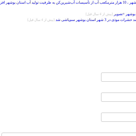
:با تاکید ویژه استانداربوشهر ، 10 هزار مترمکعب آب از تأسیسات آب‌شیرین‌کن به ظرفیت تولید آب استان بوشهر اف
 بوشهر +تصویر
[بيش از 4 سال قبل]
ر 3 شهر استان بوشهر سم‌پاشی شد
[بيش از 4 سال قبل]