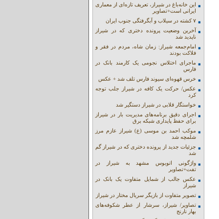
این خانه‌باغ در شیراز، تعریف تازه‌ای از معماری
ایرانی است+تصاویر
۷ کشته در سیلاب و آبگرفتگی جنوب ایران
آخرین وضعیت پرونده دختری که در شیراز
ناپدید شد
امام‌جمعه شیراز: زمان شاه، مردم در فقر و
فلاکت بودند
ماجرای اختلاس نجومی یک کارمند بانک در
فارس
خرس قهوه‌ای سیوند فارس تلف شد + عکس
عکس/ حرکت یک کافه در شیراز جلب توجه
کرد
خواستگار قلابی در شیراز دستگیر شد
اجرای دقیق برنامه‌های مدیریت بار در شیراز
برای حفظ پایداری شبکه برق
موکب احمد بن موسی (ع) شیراز عازم مرز
شلمچه شد
جزئیات جدید از پرونده دختری که در شیراز گم
شد
واژگونی اتوبوس مشهد به شیراز در
تفت+تصاویر
عکس جالب از شمایل متفاوت یک بانک در
شیراز
تصویر متفاوت از بازیگر سریال مختار در شیراز
تصاویر/ شیراز، سرشار از عطر شکوفه‌های
بهار نارنج