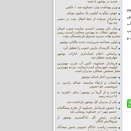
شدید در بوشهر تا شنبه
وزیر بهداشت وارد عسلویه شد + عکس
وم
جهش میگو به کیلویی یک میلیون تومان
هش
ماجرای سرقت از خط انتقال نفت در دشتی
چه بود؟
آب
پیام دکتر موسی احمدی نماینده جنوب استان
کیپ
بوشهر خطاب به مهندس سخاوت اسدی رییس
محترم هیات مدیره صندوق بازنشستگی نفت
 و
اولین مصاحبه سرپرست جدید مالیاتی بوشهر
گرما، کارمندان پارس جنوبی را تعطیل کرد
براساس اعلام استانداری ادارات بوشهر
چهارشنبه تعطیل شد
فرماندار عسلویه؛ تأمین آب شرب مهم‌ترین
اولویت شهرستان است/رضایت مردم مهم‌ترین
معیار سنجش عملکرد مدیران است
مهم‌ترین اخبار استان بوشهر
انتصاب و ارتقاء شایسته عبداله رادمرد در
پتروشیمی جم+تصویر
تاخت و تاز گرما در بوشهر/ دمای «اهرم» به
52 درجه رسید
یکی از مدیران کل بوشهر بازداشت شد
با حضور فرماندار عسلویه از طرح پیشگامانه
«نسیم مهر» در عسلویه رونمایی شد
بازدید رئیس کل دادگستری بوشهر از
پتروپالایش کنگان
نشست ریاست دادگاه عمومی بخش سعدآباد
با شهردار وحدتیه +تصاویر