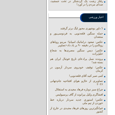
رفتار زشت یک گردشگر در تخت جمشید،
صدای مردم را در آورد!
اخبار ورزشی
5 داور بوشهری مجوز لیگ برتر گرفتند
حمله سنگین قلعه‌نویی به فردوسی‌پور و
منتقدان
عکس: صعود دراماتیک اسپانیا؛ مرینو رویاهای
رونالدو را در دقیقه ۹۰ بر باد داد+تصاویر
عکس/ دیس سنگین مصری‌ها به شجاع
خلیل‌زاده
پرونده نسل پرادعای تاریخ فوتبال ایران هم
بسته شد!
عکس/ توقیف خودروی سردار آزمون در
کرمان
کمی صبر کنید آقای قلعه‌نویی!
تصاویری از حال‌و هوای افتتاحیه جام‌جهانی
۲۰۲۶
چراغ سبز دوباره فرهاد مجیدی به استقلال
افشاگری وکیل بیرانوند از گاف‌ پرسپولیس
عکس/ استوری جدید سردار درباره خط
خوردن از تیم ملی
غم‌انگیزترین روزهای فرهاد مجیدی در خارج از
کشور