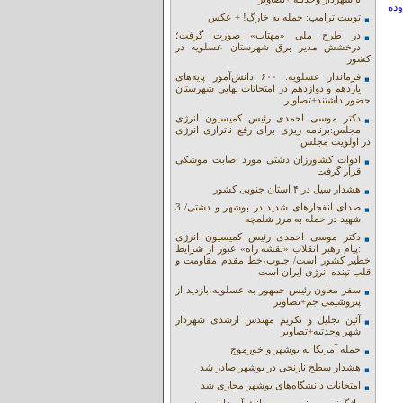
زوده
توییت ترامپ: حمله به خارگ! + عکس
در طرح ملی «مهتاب» صورت گرفت؛
درخشش مدیر برق شهرستان عسلویه در
کشور
فرماندار عسلویه: ۶۰۰ دانش‌آموز پایه‌های
یازدهم و دوازدهم در امتحانات نهایی شهرستان
حضور داشتند+تصاویر
دکتر موسی احمدی رئیس کمیسیون انرژی
مجلس:برنامه ریزی برای رفع ناترازی انرژی
در اولویت مجلس
ادوات کشاورزان دشتی مورد اصابت موشکی
قرار گرفت
هشدار سیل در ۴ استان جنوبی کشور
صدای انفجارهای شدید در بوشهر و دشتی/ 3
شهید در حمله به مرز شلمچه
دکتر موسی احمدی رئیس کمیسیون انرژی
:پیام رهبر انقلاب «نقشه راه» عبور از شرایط
خطیر کشور است/ جنوب،خط مقدم مقاومت و
قلب تپنده انرژی ایران است
سفر معاون رئیس جمهور به عسلویه،بازدید از
پتروشیمی جم+تصاویر
آئین تجلیل و تکریم مهندس ارشدی شهردار
شهر وحدتیه+تصاویر
حمله آمریکا به بوشهر و خورموج
هشدار سطح نارنجی در بوشهر صادر شد
امتحانات دانشگاه‌های بوشهر مجازی شد