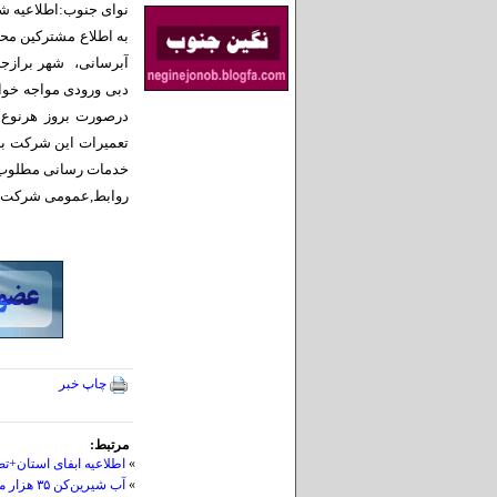
نوای جنوب:اطلاعیه 
به اطلاع مشترکین محت
آبرسانی، شهر برازجان
دبی ورودی مواجه خوا
تعمیرات این شرکت به 
خدمات رسانی مطلوب ب
روابط,عمومی شرکت آ
چاپ خبر
مرتبط:
»
اطلاعیه ابفای استان+تص
»
آب شیرین‌کن ۳۵ هزار مترمکعبی بوشهر پاییز امسال بهره‌برداری می‌شود