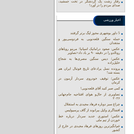
رفتار زشت یک گردشگر در تخت جمشید،
صدای مردم را در آورد!
اخبار ورزشی
5 داور بوشهری مجوز لیگ برتر گرفتند
حمله سنگین قلعه‌نویی به فردوسی‌پور و
منتقدان
عکس: صعود دراماتیک اسپانیا؛ مرینو رویاهای
رونالدو را در دقیقه ۹۰ بر باد داد+تصاویر
عکس/ دیس سنگین مصری‌ها به شجاع
خلیل‌زاده
پرونده نسل پرادعای تاریخ فوتبال ایران هم
بسته شد!
عکس/ توقیف خودروی سردار آزمون در
کرمان
کمی صبر کنید آقای قلعه‌نویی!
تصاویری از حال‌و هوای افتتاحیه جام‌جهانی
۲۰۲۶
چراغ سبز دوباره فرهاد مجیدی به استقلال
افشاگری وکیل بیرانوند از گاف‌ پرسپولیس
عکس/ استوری جدید سردار درباره خط
خوردن از تیم ملی
غم‌انگیزترین روزهای فرهاد مجیدی در خارج از
کشور