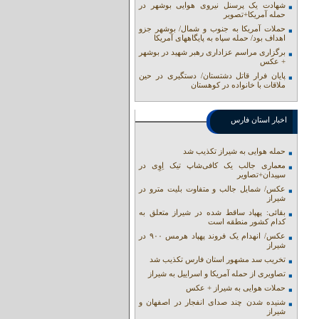
شهادت یک پرسنل نیروی هوایی بوشهر در
حمله آمریکا+تصویر
حملات آمریکا به جنوب و شمال/ بوشهر جزو
اهداف بود/ حمله سپاه به پایگاههای آمریکا
برگزاری مراسم عزاداری رهبر شهید در بوشهر
+ عکس
پایان فرار قاتل دشتستان/ دستگیری در حین
ملاقات با خانواده در کوهستان
اخبار استان فارس
حمله هوایی به شیراز تکذیب شد
معماری جالب یک کافی‌شاپ تیک اِوِی در
سپیدان+تصاویر
عکس/ شمایل جالب و متفاوت بلیت مترو در
شیراز
بقائی: پهپاد ساقط شده در شیراز متعلق به
کدام کشور منطقه است
عکس/ انهدام یک فروند پهپاد هرمس ۹۰۰ در
شیراز
تخریب سد مشهور استان فارس تکذیب شد
تصاویری از حمله آمریکا و اسراییل به شیراز
حملات هوایی به شیراز + عکس
شنیده شدن چند صدای انفجار در اصفهان و
شیراز