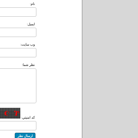
نام:
ايميل:
وب سايت:
نظر شما:
کد امنيتي: