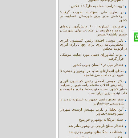
توییت ترامپ: حمله به خارگ! + عکس
در طرح ملی «مهتاب» صورت گرفت؛
درخشش مدیر برق شهرستان عسلویه در
کشور
فرماندار عسلویه: ۶۰۰ دانش‌آموز پایه‌های
یازدهم و دوازدهم در امتحانات نهایی شهرستان
حضور داشتند+تصاویر
دکتر موسی احمدی رئیس کمیسیون انرژی
مجلس:برنامه ریزی برای رفع ناترازی انرژی
در اولویت مجلس
ادوات کشاورزان دشتی مورد اصابت موشکی
قرار گرفت
هشدار سیل در ۴ استان جنوبی کشور
صدای انفجارهای شدید در بوشهر و دشتی/ 3
شهید در حمله به مرز شلمچه
دکتر موسی احمدی رئیس کمیسیون انرژی
:پیام رهبر انقلاب «نقشه راه» عبور از شرایط
خطیر کشور است/ جنوب،خط مقدم مقاومت و
قلب تپنده انرژی ایران است
سفر معاون رئیس جمهور به عسلویه،بازدید از
پتروشیمی جم+تصاویر
آئین تجلیل و تکریم مهندس ارشدی شهردار
شهر وحدتیه+تصاویر
حمله آمریکا به بوشهر و خورموج
هشدار سطح نارنجی در بوشهر صادر شد
امتحانات دانشگاه‌های بوشهر مجازی شد