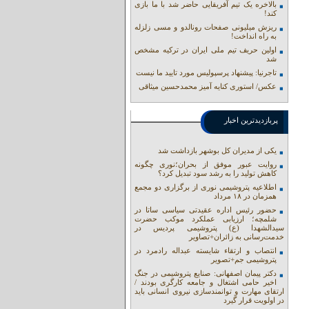
بالاخره یک تیم آفریقایی حاضر شد با ما بازی
کند!
ریزش میلیونی صفحات رونالدو و مسی زلزله
به راه انداخت!
اولین حریف تیم ملی ایران در ترکیه مشخص
شد
تاجرنیا: پیشنهاد پرسپولیس مورد تایید ما نیست
عکس/ استوری کنایه آمیز محمدحسین میثاقی
پربازدیدترین اخبار
یکی از مدیران کل بوشهر بازداشت شد
روایت عبور موفق از بحران؛نوری چگونه
کاهش تولید را به رشد سود تبدیل کرد؟
اطلاعیه پتروشیمی نوری از برگزاری دو مجمع
همزمان در ۱۸ مرداد
حضور رئیس اداره عقیدتی سیاسی ساتا در
شلمچه؛ ارزیابی عملکرد موکب حضرت
سیدالشهدا (ع) پتروشیمی پردیس در
خدمت‌رسانی به زائران+تصاویر
انتصاب و ارتقاء شایسته عبداله رادمرد در
پتروشیمی جم+تصویر
دکتر پیمان اصفهانی: صنایع پتروشیمی در جنگ
اخیر حامی اشتغال و جامعه کارگری بودند /
ارتقای مهارت و توانمندسازی نیروی انسانی باید
در اولویت قرار گیرد