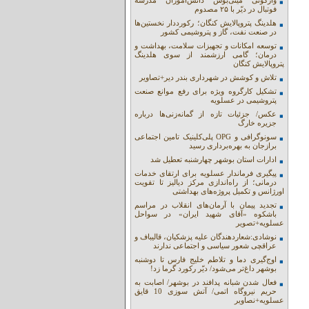
واژگونی مینی‌بوس دانش‌آموزان مدرسه
فوتبال در دیّر با ۲۵ مصدوم
هلدینگ پتروپالایش کنگان؛ رکورددار نخستین‌ها
در صنعت نفت، گاز و پتروشیمی کشور
توسعه امکانات و تجهیزات سلامت، بهداشت و
درمان؛ گامی ارزشمند از سوی هلدینگ
پتروپالایش کنگان
تلاش و کوشش در شهرداری بندر دیر+تصاویر
تشکیل کارگروه ویژه برای رفع موانع صنعت
پتروشیمی در عسلویه
عکس/ جزئیات تازه از گمانه‌زنی‌ها درباره
جزیره خارگ
سونوگرافی و OPG پلی‌کلینیک تامین اجتماعی
برازجان به بهره‌برداری رسید
ادارات استان بوشهر چهارشنبه تعطیل شد
پیگیری فرماندار عسلویه برای ارتقای خدمات
درمانی؛ از راه‌اندازی مرکز دیالیز تا تقویت
اورژانس و تکمیل پروژه‌های بهداشتی
تجدید پیمان با آرمان‌های انقلاب در مراسم
باشکوه «آقای شهید ایران» در سواحل
عسلویه+تصویر
نوشادی:شعاردهندگان علیه پزشکیان، قالیباف و
عراقچی شعور سیاسی و اجتماعی ندارند
اوج‌گیری دما و تلاطم خلیج فارس تا دوشنبه
بوشهر داغ‌تر می‌شود/ دیّر رکورد گرما زد!
فعال شدن شبانه پدافند در بوشهر/ اصابت به
حریم نیروگاه اتمی/ آتش سوزی 10 قایق
عسلویه+نصاویر