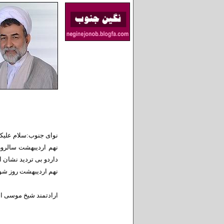
نوای جنوب:سلام علیک
نهم اردیبهشت ‌‌سالر
داردو بی تردید نشان ا
نهم اردیبهشت روز شورا
ارادتمند شیخ موسی ا