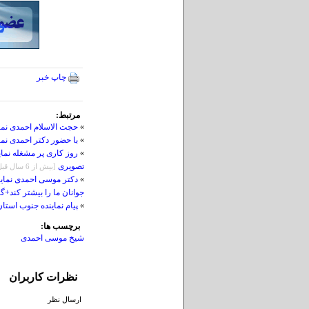
چاپ خبر
مرتبط:
»
حجت الاسلام احمدی نم
»
با حضور دکتر احمدی نم
»
روز کاری پر مشغله نمای
تصویری
[بيش از 6 سال قبل]
»
دکتر موسی احمدی نماینده
جوانان ما را بیشتر کند
»
پیام نماینده جنوب است
برچسب ها:
شیخ موسی احمدی
نظرات کاربران
ارسال نظر