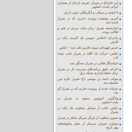
این خانه‌باغ در شیراز، تعریف تازه‌ای از معماری
ایرانی است+تصاویر
۷ کشته در سیلاب و آبگرفتگی جنوب ایران
آخرین وضعیت پرونده دختری که در شیراز
ناپدید شد
امام‌جمعه شیراز: زمان شاه، مردم در فقر و
فلاکت بودند
ماجرای اختلاس نجومی یک کارمند بانک در
فارس
خرس قهوه‌ای سیوند فارس تلف شد + عکس
عکس/ حرکت یک کافه در شیراز جلب توجه
کرد
خواستگار قلابی در شیراز دستگیر شد
اجرای دقیق برنامه‌های مدیریت بار در شیراز
برای حفظ پایداری شبکه برق
موکب احمد بن موسی (ع) شیراز عازم مرز
شلمچه شد
جزئیات جدید از پرونده دختری که در شیراز گم
شد
واژگونی اتوبوس مشهد به شیراز در
تفت+تصاویر
عکس جالب از شمایل متفاوت یک بانک در
شیراز
تصویر متفاوت از بازیگر سریال مختار در شیراز
تصاویر/ شیراز، سرشار از عطر شکوفه‌های
بهار نارنج