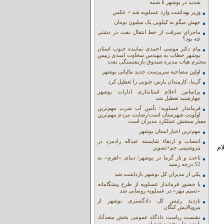
شدید در بوشهر تا شنبه
وزیر بهداشت وارد عسلویه شد + عکس
جهش میگو به کیلویی یک میلیون تومان
ماجرای سرقت از خط انتقال نفت در دشتی
چه بود؟
پیام دکتر موسی احمدی نماینده جنوب استان
بوشهر خطاب به مهندس سخاوت اسدی رییس
محترم هیات مدیره صندوق بازنشستگی نفت
اولین مصاحبه سرپرست جدید مالیاتی بوشهر
گرما، کارمندان پارس جنوبی را تعطیل کرد
براساس اعلام استانداری ادارات بوشهر
چهارشنبه تعطیل شد
فرماندار عسلویه؛ تأمین آب شرب مهم‌ترین
اولویت شهرستان است/رضایت مردم مهم‌ترین
معیار سنجش عملکرد مدیران است
مهم‌ترین اخبار استان بوشهر
انتصاب و ارتقاء شایسته عبداله رادمرد در
ام
پتروشیمی جم+تصویر
تاخت و تاز گرما در بوشهر/ دمای «اهرم» به
52 درجه رسید
یکی از مدیران کل بوشهر بازداشت شد
با حضور فرماندار عسلویه از طرح پیشگامانه
«نسیم مهر» در عسلویه رونمایی شد
بازدید رئیس کل دادگستری بوشهر از
پتروپالایش کنگان
نشست ریاست دادگاه عمومی بخش سعدآباد
با شهردار وحدتیه +تصاویر