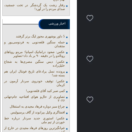
رفتار زشت یک گردشگر در تخت جمشید،
صدای مردم را در آورد!
اخبار ورزشی
5 داور بوشهری مجوز لیگ برتر گرفتند
حمله سنگین قلعه‌نویی به فردوسی‌پور و
منتقدان
عکس: صعود دراماتیک اسپانیا؛ مرینو رویاهای
رونالدو را در دقیقه ۹۰ بر باد داد+تصاویر
عکس/ دیس سنگین مصری‌ها به شجاع
خلیل‌زاده
پرونده نسل پرادعای تاریخ فوتبال ایران هم
بسته شد!
عکس/ توقیف خودروی سردار آزمون در
کرمان
کمی صبر کنید آقای قلعه‌نویی!
تصاویری از حال‌و هوای افتتاحیه جام‌جهانی
۲۰۲۶
چراغ سبز دوباره فرهاد مجیدی به استقلال
افشاگری وکیل بیرانوند از گاف‌ پرسپولیس
عکس/ استوری جدید سردار درباره خط
خوردن از تیم ملی
غم‌انگیزترین روزهای فرهاد مجیدی در خارج از
کشور