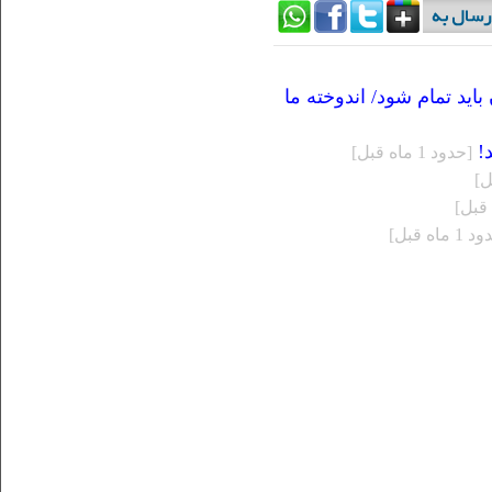
اید تمام شود/ اندوخته ما
!
[حدود 1 ماه قبل]
 ماه قبل]