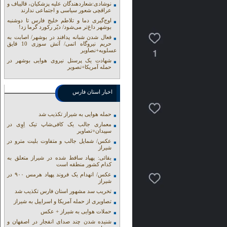
نوشادی:شعاردهندگان علیه پزشکیان، قالیباف و
عراقچی شعور سیاسی و اجتماعی ندارند
اوج‌گیری دما و تلاطم خلیج فارس تا دوشنبه
بوشهر داغ‌تر می‌شود/ دیّر رکورد گرما زد!
فعال شدن شبانه پدافند در بوشهر/ اصابت به
حریم نیروگاه اتمی/ آتش سوزی 10 قایق
عسلویه+نصاویر
شهادت یک پرسنل نیروی هوایی بوشهر در
حمله آمریکا+تصویر
اخبار استان فارس
حمله هوایی به شیراز تکذیب شد
معماری جالب یک کافی‌شاپ تیک اِوِی در
سپیدان+تصاویر
عکس/ شمایل جالب و متفاوت بلیت مترو در
شیراز
بقائی: پهپاد ساقط شده در شیراز متعلق به
کدام کشور منطقه است
عکس/ انهدام یک فروند پهپاد هرمس ۹۰۰ در
شیراز
تخریب سد مشهور استان فارس تکذیب شد
تصاویری از حمله آمریکا و اسراییل به شیراز
حملات هوایی به شیراز + عکس
شنیده شدن چند صدای انفجار در اصفهان و