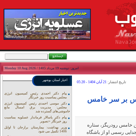
امروز: دوشنبه 19 مرداد 1405 / Monday 10 Aug 2026
اخبار استان بوشهر
تاريخ انتشار:
21 آبان 1404 - 05:20
پیام دکتر احمدی رئیس کمیسیون انرژی
یس‌ بر سر خامس
مجلس یمناسبت روز خبرنگار
دکتر موسی احمدی رئیس کمیسیون انرژی
مجلس: مدیریت برق امسال مانع
خاموشی‌های گسترده شد
پیام دکتر پاسالار فرماندار عسلویه بمناسبت
روز خبرنگار +تصویر
تن خامس رودریگز، ستاره
وزیر بهداشت: بیمارستان برازجان تا اوایل
1406 تکمیل می شود
جدایی رسمی او از باشگاه