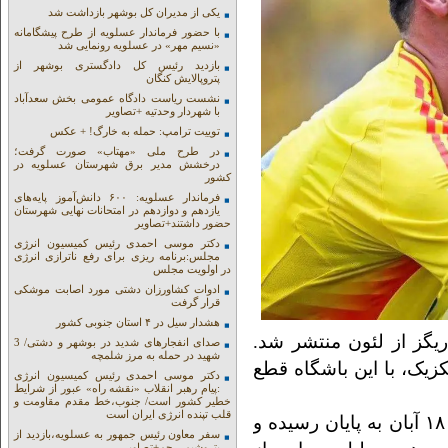
یکی از مدیران کل بوشهر بازداشت شد
با حضور فرماندار عسلویه از طرح پیشگامانه
«نسیم مهر» در عسلویه رونمایی شد
بازدید رئیس کل دادگستری بوشهر از
پتروپالایش کنگان
نشست ریاست دادگاه عمومی بخش سعدآباد
با شهردار وحدتیه +تصاویر
توییت ترامپ: حمله به خارگ! + عکس
در طرح ملی «مهتاب» صورت گرفت؛
درخشش مدیر برق شهرستان عسلویه در
کشور
فرماندار عسلویه: ۶۰۰ دانش‌آموز پایه‌های
یازدهم و دوازدهم در امتحانات نهایی شهرستان
حضور داشتند+تصاویر
دکتر موسی احمدی رئیس کمیسیون انرژی
مجلس:برنامه ریزی برای رفع ناترازی انرژی
در اولویت مجلس
ادوات کشاورزان دشتی مورد اصابت موشکی
قرار گرفت
هشدار سیل در ۴ استان جنوبی کشور
یگز از لئون منتشر شد.
صدای انفجارهای شدید در بوشهر و دشتی/ 3
شهید در حمله به مرز شلمچه
مکزیک، با این باشگاه قطع
دکتر موسی احمدی رئیس کمیسیون انرژی
:پیام رهبر انقلاب «نقشه راه» عبور از شرایط
خطیر کشور است/ جنوب،خط مقدم مقاومت و
قلب تپنده انرژی ایران است
نکته جالب اینجاست که فصل لیگ برتر مکزیک در ۱۸ آبان به پایان رسیده و
سفر معاون رئیس جمهور به عسلویه،بازدید از
پتروشیمی جم+تصاویر