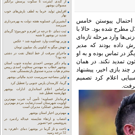
از کندی اینترنت تا سکوت پرسش برانگیز
مسولان بوشهر
افزایش تولید خرما به لطف بارش‌های خوب
بهار
ه احتمال پیوستن خامس
آبشیرین‌کن عسلویه هفته دولت به بهره‌برداری
می‌رسد
ل مطرح شده بود. حالا با
ثبت دمای ۵۰ درجه در اهرم و خورموج؛ گرمای
شدید در بوشهر تا شنبه
ی‌ها وارد مرحله تازه‌ای
وزیر بهداشت وارد عسلویه شد + عکس
ش داده بودند که مدیر
جهش میگو به کیلویی یک میلیون تومان
گز در تماس بوده و به او
ماجرای سرقت از خط انتقال نفت در دشتی
چه بود؟
ون تمدید نکند. در همان
پیام دکتر موسی احمدی نماینده جنوب استان
بوشهر خطاب به مهندس سخاوت اسدی رییس
د بازی اخیر، پیشنهاد
محترم هیات مدیره صندوق بازنشستگی نفت
مبیایی اعلام کرد تصمیم
اولین مصاحبه سرپرست جدید مالیاتی بوشهر
گرما، کارمندان پارس جنوبی را تعطیل کرد
گرفت.
براساس اعلام استانداری ادارات بوشهر
چهارشنبه تعطیل شد
فرماندار عسلویه؛ تأمین آب شرب مهم‌ترین
اولویت شهرستان است/رضایت مردم مهم‌ترین
معیار سنجش عملکرد مدیران است
مهم‌ترین اخبار استان بوشهر
انتصاب و ارتقاء شایسته عبداله رادمرد در
پتروشیمی جم+تصویر
تاخت و تاز گرما در بوشهر/ دمای «اهرم» به
52 درجه رسید