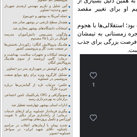
به همین دلیل بسیاری از
آئین تجلیل و تکریم مهندس ارشدی شهردار
م او برای تغییر مقصد
شهر وحدتیه+تصاویر
حمله آمریکا به بوشهر و خورموج
هشدار سطح نارنجی در بوشهر صادر شد
ود؛ استقلالی‌ها با هجوم
امتحانات دانشگاه‌های بوشهر مجازی شد
جره زمستانی به تیمشان
واژگونی مینی‌بوس دانش‌آموزان مدرسه
فوتبال در دیّر با ۲۵ مصدوم
ین فرصت بزرگی برای جذب
هلدینگ پتروپالایش کنگان؛ رکورددار نخستین‌ها
در صنعت نفت، گاز و پتروشیمی کشور
ست.
توسعه امکانات و تجهیزات سلامت، بهداشت و
درمان؛ گامی ارزشمند از سوی هلدینگ
پتروپالایش کنگان
تلاش و کوشش در شهرداری بندر دیر+تصاویر
تشکیل کارگروه ویژه برای رفع موانع صنعت
پتروشیمی در عسلویه
عکس/ جزئیات تازه از گمانه‌زنی‌ها درباره
جزیره خارگ
سونوگرافی و OPG پلی‌کلینیک تامین اجتماعی
برازجان به بهره‌برداری رسید
ادارات استان بوشهر چهارشنبه تعطیل شد
پیگیری فرماندار عسلویه برای ارتقای خدمات
درمانی؛ از راه‌اندازی مرکز دیالیز تا تقویت
اورژانس و تکمیل پروژه‌های بهداشتی
تجدید پیمان با آرمان‌های انقلاب در مراسم
باشکوه «آقای شهید ایران» در سواحل
عسلویه+تصویر