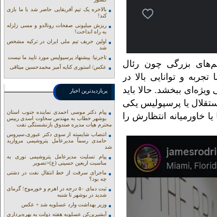
بالاخره یک تیم آفریقایی حاضر شد با ما بازی
کند!
ریزش میلیونی صفحات رونالدو و مسی زلزله
به راه انداخت!
اولین حریف تیم ملی ایران در ترکیه مشخص
شد
تاجرنیا: پیشنهاد پرسپولیس مورد تایید ما نیست
‌های بزرگی چون رئال
عکس/ استوری کنایه آمیز محمدحسین میثاقی
 تجربه و توانایی بالا در
یژه‌ای ببخشد. حالا باید
پربازدیدترین اخبار
ه کجاست؛ آیا استقلال یا پرسپولیس یکی
پیام دکتر موسی احمدی نماینده جنوب استان
یا خاورمیانه انتظارش را
بوشهر خطاب به مهندس سخاوت اسدی رییس
محترم هیات مدیره صندوق بازنشستگی نفت
انتصاب شایسته از سوی دکتر عبوری،سیروس
حامدی رسماً مدیرعامل پتروشیمی مروارید
شد
پیام تسلیت مدیرعامل پتروشیمی نوری به
مناسبت اربعین حسینی (ع)+تصویر
ماجرای سرقت از خط انتقال نفت در دشتی
چه بود؟
ثبت دمای ۵۰ درجه در اهرم و خورموج؛ گرمای
شدید در بوشهر تا شنبه
وزیر بهداشت وارد عسلویه شد + عکس
آبشیرین‌کن عسلویه هفته دولت به بهره‌برداری