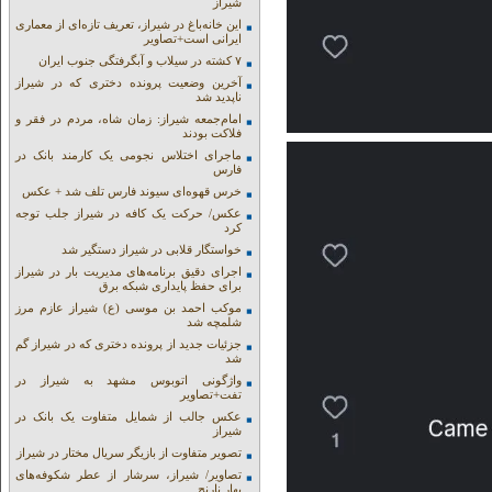
شیراز
این خانه‌باغ در شیراز، تعریف تازه‌ای از معماری
ایرانی است+تصاویر
۷ کشته در سیلاب و آبگرفتگی جنوب ایران
آخرین وضعیت پرونده دختری که در شیراز
ناپدید شد
امام‌جمعه شیراز: زمان شاه، مردم در فقر و
فلاکت بودند
ماجرای اختلاس نجومی یک کارمند بانک در
فارس
خرس قهوه‌ای سیوند فارس تلف شد + عکس
عکس/ حرکت یک کافه در شیراز جلب توجه
کرد
خواستگار قلابی در شیراز دستگیر شد
اجرای دقیق برنامه‌های مدیریت بار در شیراز
برای حفظ پایداری شبکه برق
موکب احمد بن موسی (ع) شیراز عازم مرز
شلمچه شد
جزئیات جدید از پرونده دختری که در شیراز گم
شد
واژگونی اتوبوس مشهد به شیراز در
تفت+تصاویر
عکس جالب از شمایل متفاوت یک بانک در
شیراز
تصویر متفاوت از بازیگر سریال مختار در شیراز
تصاویر/ شیراز، سرشار از عطر شکوفه‌های
بهار نارنج