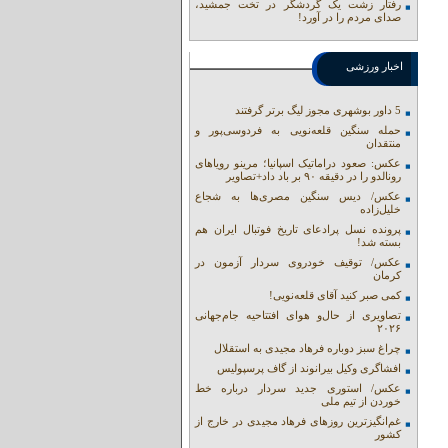
رفتار زشت یک گردشگر در تخت جمشید،
صدای مردم را در آورد!
اخبار ورزشی
5 داور بوشهری مجوز لیگ برتر گرفتند
حمله سنگین قلعه‌نویی به فردوسی‌پور و
منتقدان
عکس: صعود دراماتیک اسپانیا؛ مرینو رویاهای
رونالدو را در دقیقه ۹۰ بر باد داد+تصاویر
عکس/ دیس سنگین مصری‌ها به شجاع
خلیل‌زاده
پرونده نسل پرادعای تاریخ فوتبال ایران هم
بسته شد!
عکس/ توقیف خودروی سردار آزمون در
کرمان
کمی صبر کنید آقای قلعه‌نویی!
تصاویری از حال‌و هوای افتتاحیه جام‌جهانی
۲۰۲۶
چراغ سبز دوباره فرهاد مجیدی به استقلال
افشاگری وکیل بیرانوند از گاف‌ پرسپولیس
عکس/ استوری جدید سردار درباره خط
خوردن از تیم ملی
غم‌انگیزترین روزهای فرهاد مجیدی در خارج از
کشور