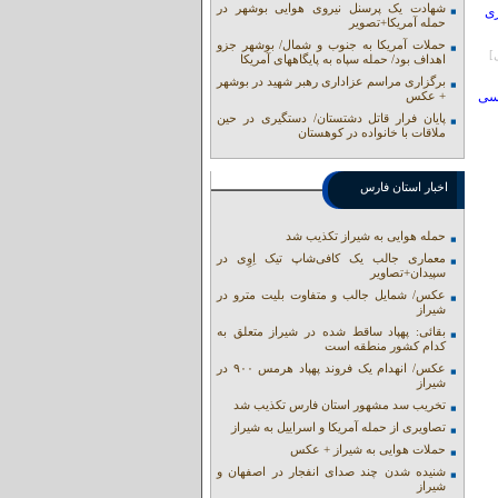
شهادت یک پرسنل نیروی هوایی بوشهر در
زی
حمله آمریکا+تصویر
حملات آمریکا به جنوب و شمال/ بوشهر جزو
اهداف بود/ حمله سپاه به پایگاههای آمریکا
برگزاری مراسم عزاداری رهبر شهید در بوشهر
رسی
+ عکس
پایان فرار قاتل دشتستان/ دستگیری در حین
ملاقات با خانواده در کوهستان
اخبار استان فارس
حمله هوایی به شیراز تکذیب شد
معماری جالب یک کافی‌شاپ تیک اِوِی در
سپیدان+تصاویر
عکس/ شمایل جالب و متفاوت بلیت مترو در
شیراز
بقائی: پهپاد ساقط شده در شیراز متعلق به
کدام کشور منطقه است
عکس/ انهدام یک فروند پهپاد هرمس ۹۰۰ در
شیراز
تخریب سد مشهور استان فارس تکذیب شد
تصاویری از حمله آمریکا و اسراییل به شیراز
حملات هوایی به شیراز + عکس
شنیده شدن چند صدای انفجار در اصفهان و
شیراز