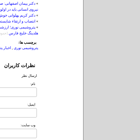
»
دکتر پیمان اصفهانی: صن
نیروی انسانی باید در اولو
»
دکتر کریم پهلوانی خوش 
»
انتصاب و ارتقاء شایسته
»
پتروشیمی نوری؛ ارزشمن
هلدینگ خلیج فارس
[حدود 8 روز قب
برچسب ها:
پتروشیمی نوری
,
اخبار پ
نظرات کاربران
ارسال نظر
نام:
ايميل:
وب سايت: