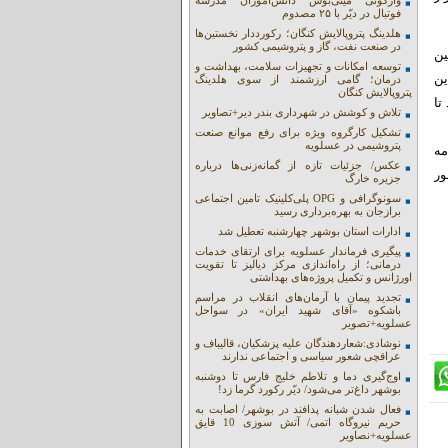
واژگونی مینی‌بوس دانش‌آموزان مدرسه
فوتبال در دیّر با ۲۵ مصدوم
هلدینگ پتروپالایش کنگان؛ رکورددار نخستین‌ها
در صنعت نفت، گاز و پتروشیمی کشور
مین
توسعه امکانات و تجهیزات سلامت، بهداشت و
تولیدات این
درمان؛ گامی ارزشمند از سوی هلدینگ
پتروپالایش کنگان
تا
تلاش و کوشش در شهرداری بندر دیر+تصاویر
تشکیل کارگروه ویژه برای رفع موانع صنعت
پتروشیمی در عسلویه
مه
عکس/ جزئیات تازه از گمانه‌زنی‌ها درباره
ور
جزیره خارگ
سونوگرافی و OPG پلی‌کلینیک تامین اجتماعی
برازجان به بهره‌برداری رسید
ادارات استان بوشهر چهارشنبه تعطیل شد
پیگیری فرماندار عسلویه برای ارتقای خدمات
درمانی؛ از راه‌اندازی مرکز دیالیز تا تقویت
اورژانس و تکمیل پروژه‌های بهداشتی
تجدید پیمان با آرمان‌های انقلاب در مراسم
باشکوه «آقای شهید ایران» در سواحل
عسلویه+تصویر
نوشادی:شعاردهندگان علیه پزشکیان، قالیباف و
عراقچی شعور سیاسی و اجتماعی ندارند
اوج‌گیری دما و تلاطم خلیج فارس تا دوشنبه
بوشهر داغ‌تر می‌شود/ دیّر رکورد گرما زد!
فعال شدن شبانه پدافند در بوشهر/ اصابت به
حریم نیروگاه اتمی/ آتش سوزی 10 قایق
عسلویه+نصاویر