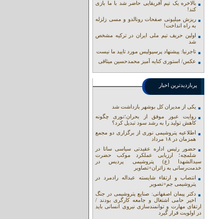
بالاخره یک تیم آفریقایی حاضر شد با ما بازی
کند!
ریزش میلیونی صفحات رونالدو و مسی زلزله
به راه انداخت!
اولین حریف تیم ملی ایران در ترکیه مشخص
شد
تاجرنیا: پیشنهاد پرسپولیس مورد تایید ما نیست
عکس/ استوری کنایه آمیز محمدحسین میثاقی
پربازدیدترین اخبار
یکی از مدیران کل بوشهر بازداشت شد
روایت عبور موفق از بحران؛نوری چگونه
کاهش تولید را به رشد سود تبدیل کرد؟
اطلاعیه پتروشیمی نوری از برگزاری دو مجمع
همزمان در ۱۸ مرداد
حضور رئیس اداره عقیدتی سیاسی ساتا در
شلمچه؛ ارزیابی عملکرد موکب حضرت
سیدالشهدا (ع) پتروشیمی پردیس در
خدمت‌رسانی به زائران+تصاویر
انتصاب و ارتقاء شایسته عبداله رادمرد در
پتروشیمی جم+تصویر
دکتر پیمان اصفهانی: صنایع پتروشیمی در جنگ
اخیر حامی اشتغال و جامعه کارگری بودند /
ارتقای مهارت و توانمندسازی نیروی انسانی باید
در اولویت قرار گیرد