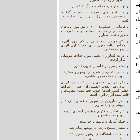
هم
توییت ترامپ: حمله به خارگ! + عکس
ز توان
در طرح ملی «مهتاب» صورت گرفت؛
درخشش مدیر برق شهرستان عسلویه در
 مهرماه
کشور
از
فرماندار عسلویه: ۶۰۰ دانش‌آموز پایه‌های
یازدهم و دوازدهم در امتحانات نهایی شهرستان
صویری روشن و
حضور داشتند+تصاویر
دکتر موسی احمدی رئیس کمیسیون انرژی
 میلیارد تومان
مجلس:برنامه ریزی برای رفع ناترازی انرژی
در اولویت مجلس
ادوات کشاورزان دشتی مورد اصابت موشکی
ان
قرار گرفت
مهرماه به ۱۲۵ هزار و ۳۴۹ میلیارد تومان رسیده است؛ رقمی که نسبت به مدت مشابه سال گذشته افزایش ۴۰
هشدار سیل در ۴ استان جنوبی کشور
نه
صدای انفجارهای شدید در بوشهر و دشتی/ 3
شهید در حمله به مرز شلمچه
دکتر موسی احمدی رئیس کمیسیون انرژی
:پیام رهبر انقلاب «نقشه راه» عبور از شرایط
مد
خطیر کشور است/ جنوب،خط مقدم مقاومت و
قلب تپنده انرژی ایران است
د که
سفر معاون رئیس جمهور به عسلویه،بازدید از
پتروشیمی جم+تصاویر
آئین تجلیل و تکریم مهندس ارشدی شهردار
‌ماهه
شهر وحدتیه+تصاویر
حمله آمریکا به بوشهر و خورموج
هشدار سطح نارنجی در بوشهر صادر شد
. این
امتحانات دانشگاه‌های بوشهر مجازی شد
 تومان و در بخش صادراتی، برش سنگین با درآمد ۱ هزار