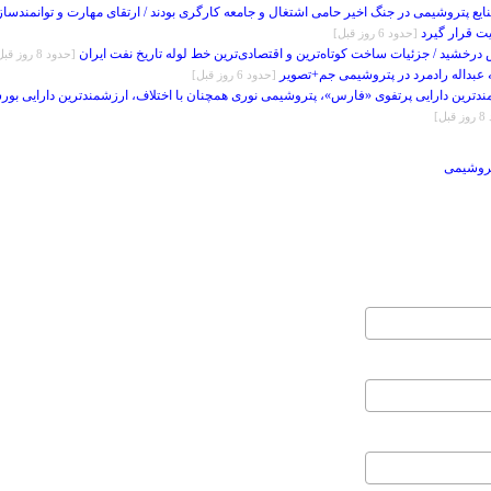
ایع پتروشیمی در جنگ اخیر حامی اشتغال و جامعه کارگری بودند / ارتقای مهارت و توانمندسا
یت قرار گیرد
[حدود 6 روز قبل]
درخشید / جزئیات ساخت کوتاه‌ترین و اقتصادی‌ترین خط لوله تاریخ نفت ایران
[حدود 8 روز قبل]
 عبداله رادمرد در پتروشیمی جم+تصویر
[حدود 6 روز قبل]
دترین دارایی پرتفوی «فارس»، پتروشیمی نوری همچنان با اختلاف، ارزشمندترین دارایی بو
ل]
تروشیمی