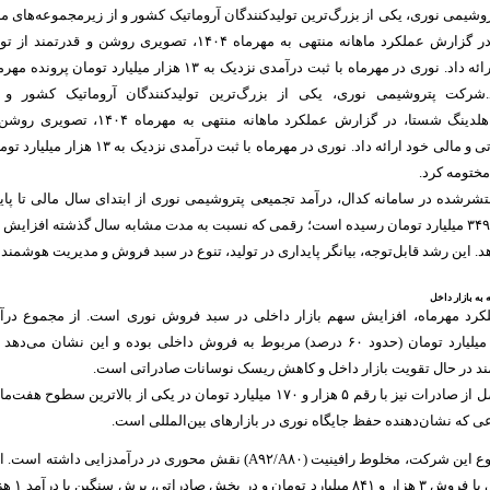
یمی نوری، یکی از بزرگ‌ترین تولیدکنندگان آروماتیک کشور و از زیرمجموعه‌های م
هلدینگ خلیج فارس در گزارش عملکرد ماهانه منتهی به مهرماه ۱۴۰۴، تصویری روشن و قدرتمند ا
عملیاتی و مالی خود ارائه داد. نوری در مهرماه با ثبت درآمدی نزدیک به ۱۳ هزار میلیارد تومان پرونده
شرکت پتروشیمی نوری، یکی از بزرگ‌ترین تولیدکنندگان آروماتیک کشور و 
زیرمجموعه‌های مهم هلدینگ شستا، در گزارش عملکرد ماهانه منتهی به مهرماه ۱۴۰۴، ت
قدرتمند از توان عملیاتی و مالی خود ارائه داد. نوری در مهرماه با ثبت درآمدی نزدیک به ۱۳ هزار
مختومه کرد.
شرشده در سامانه کدال، درآمد تجمیعی پتروشیمی نوری از ابتدای سال مالی تا پای
 این رشد قابل‌توجه، بیانگر پایداری در تولید، تنوع در سبد فروش و مدیریت هوشمندا
به بازار داخل
ملکرد مهرماه، افزایش سهم بازار داخلی در سبد فروش نوری است. از مجموع درآ
ماهانه، ۷ هزار و ۷۸۶ میلیارد تومان (حدود ۶۰ درصد) مربوط به فروش داخلی بوده و این نشان می‌ده
 در حال تقویت بازار داخل و کاهش ریسک نوسانات صادراتی است.
درعین‌حال، درآمد حاصل از صادرات نیز با رقم ۵ هزار و ۱۷۰ میلیارد تومان در یکی از بالاترین سطوح هفت
ی که نشان‌دهنده حفظ جایگاه نوری در بازار‌های بین‌المللی است.
در میان محصولات متنوع این شرکت، مخلوط رافینیت (A۹۲/A۸۰) نقش محوری در درآمدزایی داشته است
محصول در بازار داخلی با فروش ۳ هزار و ۸۴۱ میلیارد