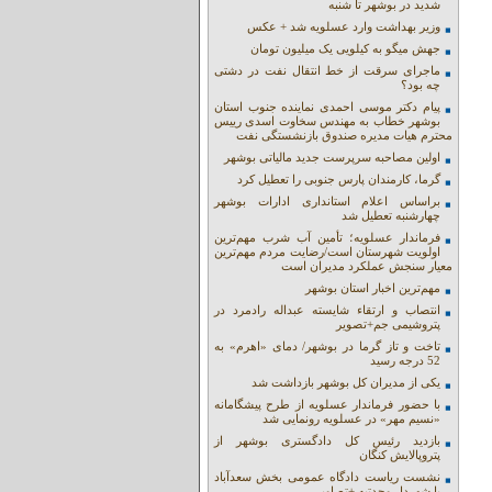
شدید در بوشهر تا شنبه
وزیر بهداشت وارد عسلویه شد + عکس
جهش میگو به کیلویی یک میلیون تومان
ماجرای سرقت از خط انتقال نفت در دشتی
چه بود؟
پیام دکتر موسی احمدی نماینده جنوب استان
بوشهر خطاب به مهندس سخاوت اسدی رییس
محترم هیات مدیره صندوق بازنشستگی نفت
اولین مصاحبه سرپرست جدید مالیاتی بوشهر
گرما، کارمندان پارس جنوبی را تعطیل کرد
براساس اعلام استانداری ادارات بوشهر
چهارشنبه تعطیل شد
فرماندار عسلویه؛ تأمین آب شرب مهم‌ترین
اولویت شهرستان است/رضایت مردم مهم‌ترین
معیار سنجش عملکرد مدیران است
مهم‌ترین اخبار استان بوشهر
انتصاب و ارتقاء شایسته عبداله رادمرد در
پتروشیمی جم+تصویر
تاخت و تاز گرما در بوشهر/ دمای «اهرم» به
52 درجه رسید
یکی از مدیران کل بوشهر بازداشت شد
با حضور فرماندار عسلویه از طرح پیشگامانه
«نسیم مهر» در عسلویه رونمایی شد
بازدید رئیس کل دادگستری بوشهر از
پتروپالایش کنگان
نشست ریاست دادگاه عمومی بخش سعدآباد
با شهردار وحدتیه +تصاویر