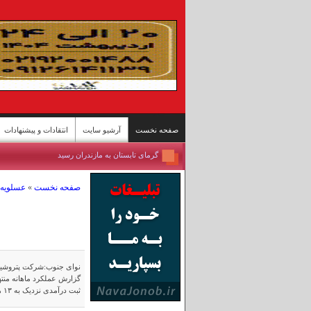
صفحه نخست
آرشیو سایت
انتقادات و پیشنهادات
گرمای تابستان به مازندران رسید
مسابقات اسبدوانی کورس بهاره گنبدکاووس
برداشت برنج از شالیزارهای شمال - سوادکوه
تازه‌ترین وضعیت تنگه هرمز
صفحه نخست
»
عسلویه 
ییلاقات سوادکوه؛ پناهگاه خنک در اوج گرمای تابستا
مسابقات کشتی سنتی لوچو - روستای چرات
روستای گردشگری قلات - شیراز
پل محور «رودان - بندرعباس» پس حمله آمریکا
نوای جنوب:شرکت پتروشیمی 
بندرعباس جان ایران
مسافران دریاچه «زنده» ارومیه
ثبت درآمدی نزدیک به ۱۳ هزار میلیارد تومان پرونده مهرماه خود را مختومه کرد.