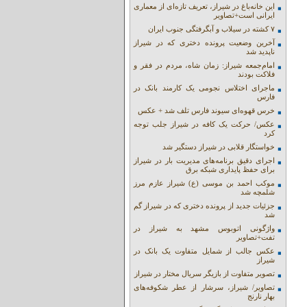
این خانه‌باغ در شیراز، تعریف تازه‌ای از معماری
ایرانی است+تصاویر
۷ کشته در سیلاب و آبگرفتگی جنوب ایران
آخرین وضعیت پرونده دختری که در شیراز
ناپدید شد
امام‌جمعه شیراز: زمان شاه، مردم در فقر و
فلاکت بودند
ماجرای اختلاس نجومی یک کارمند بانک در
فارس
خرس قهوه‌ای سیوند فارس تلف شد + عکس
عکس/ حرکت یک کافه در شیراز جلب توجه
کرد
خواستگار قلابی در شیراز دستگیر شد
اجرای دقیق برنامه‌های مدیریت بار در شیراز
برای حفظ پایداری شبکه برق
موکب احمد بن موسی (ع) شیراز عازم مرز
شلمچه شد
جزئیات جدید از پرونده دختری که در شیراز گم
شد
واژگونی اتوبوس مشهد به شیراز در
تفت+تصاویر
عکس جالب از شمایل متفاوت یک بانک در
شیراز
تصویر متفاوت از بازیگر سریال مختار در شیراز
تصاویر/ شیراز، سرشار از عطر شکوفه‌های
بهار نارنج