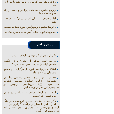
بالاخره یک تیم آفریقایی حاضر شد با ما بازی
کند!
ریزش میلیونی صفحات رونالدو و مسی زلزله
به راه انداخت!
اولین حریف تیم ملی ایران در ترکیه مشخص
شد
تاجرنیا: پیشنهاد پرسپولیس مورد تایید ما نیست
عکس/ استوری کنایه آمیز محمدحسین میثاقی
پربازدیدترین اخبار
یکی از مدیران کل بوشهر بازداشت شد
روایت عبور موفق از بحران؛نوری چگونه
کاهش تولید را به رشد سود تبدیل کرد؟
اطلاعیه پتروشیمی نوری از برگزاری دو مجمع
همزمان در ۱۸ مرداد
حضور رئیس اداره عقیدتی سیاسی ساتا در
شلمچه؛ ارزیابی عملکرد موکب حضرت
سیدالشهدا (ع) پتروشیمی پردیس در
خدمت‌رسانی به زائران+تصاویر
انتصاب و ارتقاء شایسته عبداله رادمرد در
پتروشیمی جم+تصویر
دکتر پیمان اصفهانی: صنایع پتروشیمی در جنگ
اخیر حامی اشتغال و جامعه کارگری بودند /
ارتقای مهارت و توانمندسازی نیروی انسانی باید
در اولویت قرار گیرد