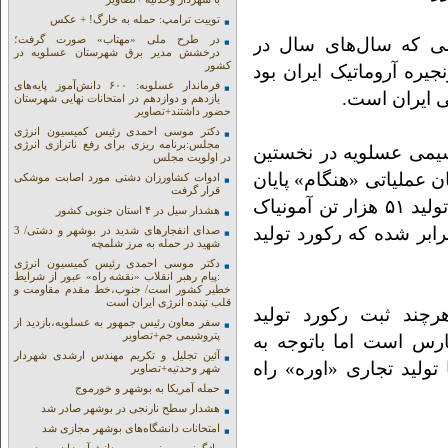
توییت ترامپ: حمله به خارگ! + عکس
در طرح ملی «مهتاب» صورت گرفت؛
می که سال‌های سال در
درخشش مدیر برق شهرستان عسلویه در
کشور
یره آروماتیک ایران بود
فرماندار عسلویه: ۶۰۰ دانش‌آموز پایه‌های
 ایران است.
یازدهم و دوازدهم در امتحانات نهایی شهرستان
حضور داشتند+تصاویر
دکتر موسی احمدی رئیس کمیسیون انرژی
مجلس:برنامه ریزی برای رفع ناترازی انرژی
تری شیمی عسلویه در نخستین
در اولویت مجلس
لید «آمونیاک» به بیش از ۶ ماه زیان عملیاتی «هنگام» پایان
ادوات کشاورزان دشتی مورد اصابت موشکی
قرار گرفت
داد و به استناد گزارش‌های رسمی مهر امسال با تولید ۵۱ هزار تن آمونیاک
هشدار سیل در ۴ استان جنوبی کشور
قایسه با ۲۵ هزار تن شهریور نه تنها تولید ۲ برابر شده که رکورد تولید
صدای انفجارهای شدید در بوشهر و دشتی/ 3
شهید در حمله به مرز شلمچه
دکتر موسی احمدی رئیس کمیسیون انرژی
:پیام رهبر انقلاب «نقشه راه» عبور از شرایط
خطیر کشور است/ جنوب،خط مقدم مقاومت و
قلب تپنده انرژی ایران است
رچند ثبت رکورد تولید
سفر معاون رئیس جمهور به عسلویه،بازدید از
پتروشیمی جم+تصاویر
ارس است اما باتوجه به
آئین تجلیل و تکریم مهندس ارشدی شهردار
تولید تجاری «اوره» راه
شهر وحدتیه+تصاویر
حمله آمریکا به بوشهر و خورموج
هشدار سطح نارنجی در بوشهر صادر شد
امتحانات دانشگاه‌های بوشهر مجازی شد