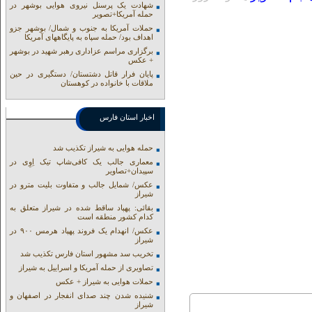
شهادت یک پرسنل نیروی هوایی بوشهر در
حمله آمریکا+تصویر
حملات آمریکا به جنوب و شمال/ بوشهر جزو
اهداف بود/ حمله سپاه به پایگاههای آمریکا
برگزاری مراسم عزاداری رهبر شهید در بوشهر
+ عکس
پایان فرار قاتل دشتستان/ دستگیری در حین
ملاقات با خانواده در کوهستان
اخبار استان فارس
حمله هوایی به شیراز تکذیب شد
معماری جالب یک کافی‌شاپ تیک اِوِی در
سپیدان+تصاویر
عکس/ شمایل جالب و متفاوت بلیت مترو در
شیراز
بقائی: پهپاد ساقط شده در شیراز متعلق به
کدام کشور منطقه است
عکس/ انهدام یک فروند پهپاد هرمس ۹۰۰ در
شیراز
تخریب سد مشهور استان فارس تکذیب شد
تصاویری از حمله آمریکا و اسراییل به شیراز
حملات هوایی به شیراز + عکس
شنیده شدن چند صدای انفجار در اصفهان و
شیراز