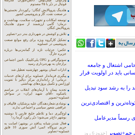
واژگونی مینی‌بوس دانش‌آموزان مدرسه
فوتبال در دیّر با ۲۵ مصدوم
هلدینگ پتروپالایش کنگان؛ رکورددار نخستین‌ها
در صنعت نفت، گاز و پتروشیمی کشور
توسعه امکانات و تجهیزات سلامت، بهداشت و
درمان؛ گامی ارزشمند از سوی هلدینگ
پتروپالایش کنگان
تلاش و کوشش در شهرداری بندر دیر+تصاویر
تشکیل کارگروه ویژه برای رفع موانع صنعت
پتروشیمی در عسلویه
عکس/ جزئیات تازه از گمانه‌زنی‌ها درباره
جزیره خارگ
سونوگرافی و OPG پلی‌کلینیک تامین اجتماعی
برازجان به بهره‌برداری رسید
حامی اشتغال و جامعه
ادارات استان بوشهر چهارشنبه تعطیل شد
انی باید در اولویت قرار
پیگیری فرماندار عسلویه برای ارتقای خدمات
درمانی؛ از راه‌اندازی مرکز دیالیز تا تقویت
اورژانس و تکمیل پروژه‌های بهداشتی
 را به رشد سود تبدیل
تجدید پیمان با آرمان‌های انقلاب در مراسم
باشکوه «آقای شهید ایران» در سواحل
عسلویه+تصویر
ه‌ترین و اقتصادی‌ترین
نوشادی:شعاردهندگان علیه پزشکیان، قالیباف و
عراقچی شعور سیاسی و اجتماعی ندارند
اوج‌گیری دما و تلاطم خلیج فارس تا دوشنبه
 رسماً مدیرعامل
بوشهر داغ‌تر می‌شود/ دیّر رکورد گرما زد!
فعال شدن شبانه پدافند در بوشهر/ اصابت به
حریم نیروگاه اتمی/ آتش سوزی 10 قایق
عسلویه+نصاویر
ی جم+تصویر
[حدود 6 روز