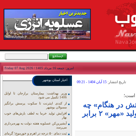
امروز: جمعه 16 مرداد 1405 / Friday 07 Aug 2026
اخبار استان بوشهر
تاريخ انتشار:
15 آبان 1404 - 09:21
وزیر بهداشت: بیمارستان برازجان تا اوایل
 است؛
1406 تکمیل می شود
تش در هنگام» چه
از کندی اینترنت تا سکوت پرسش برانگیز
مسولان بوشهر
کرد؟/ رکورد تولید آمونیاک شکست/ تولید «مهر» ۲ برابر
افزایش تولید خرما به لطف بارش‌های خوب
بهار
آبشیرین‌کن عسلویه هفته دولت به بهره‌برداری
می‌رسد
ثبت دمای ۵۰ درجه در اهرم و خورموج؛ گرمای