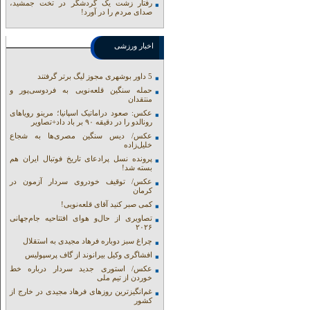
رفتار زشت یک گردشگر در تخت جمشید،
صدای مردم را در آورد!
اخبار ورزشی
5 داور بوشهری مجوز لیگ برتر گرفتند
حمله سنگین قلعه‌نویی به فردوسی‌پور و
منتقدان
عکس: صعود دراماتیک اسپانیا؛ مرینو رویاهای
رونالدو را در دقیقه ۹۰ بر باد داد+تصاویر
عکس/ دیس سنگین مصری‌ها به شجاع
خلیل‌زاده
پرونده نسل پرادعای تاریخ فوتبال ایران هم
بسته شد!
عکس/ توقیف خودروی سردار آزمون در
کرمان
کمی صبر کنید آقای قلعه‌نویی!
تصاویری از حال‌و هوای افتتاحیه جام‌جهانی
۲۰۲۶
چراغ سبز دوباره فرهاد مجیدی به استقلال
افشاگری وکیل بیرانوند از گاف‌ پرسپولیس
عکس/ استوری جدید سردار درباره خط
خوردن از تیم ملی
غم‌انگیزترین روزهای فرهاد مجیدی در خارج از
کشور