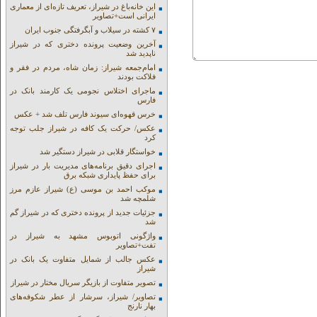
این خانه‌باغ در شیراز، تعریف تازه‌ای از معماری
ایرانی است+تصاویر
۷ کشته در سیلاب و آبگرفتگی جنوب ایران
آخرین وضعیت پرونده دختری که در شیراز
ناپدید شد
امام‌جمعه شیراز: زمان شاه، مردم در فقر و
فلاکت بودند
ماجرای اختلاس نجومی یک کارمند بانک در
فارس
خرس قهوه‌ای سیوند فارس تلف شد + عکس
عکس/ حرکت یک کافه در شیراز جلب توجه
کرد
خواستگار قلابی در شیراز دستگیر شد
اجرای دقیق برنامه‌های مدیریت بار در شیراز
برای حفظ پایداری شبکه برق
موکب احمد بن موسی (ع) شیراز عازم مرز
شلمچه شد
جزئیات جدید از پرونده دختری که در شیراز گم
شد
واژگونی اتوبوس مشهد به شیراز در
تفت+تصاویر
عکس جالب از شمایل متفاوت یک بانک در
شیراز
تصویر متفاوت از بازیگر سریال مختار در شیراز
تصاویر/ شیراز، سرشار از عطر شکوفه‌های
بهار نارنج