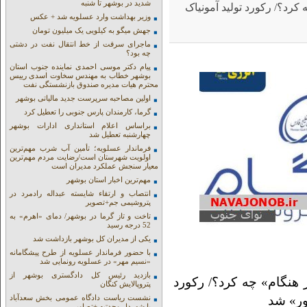
شدید در بوشهر تا شنبه
رد؟/ رکورد تولید آمونیاک
وزیر بهداشت وارد عسلویه شد + عکس
جهش میگو به کیلویی یک میلیون تومان
ماجرای سرقت از خط انتقال نفت در دشتی
چه بود؟
پیام دکتر موسی احمدی نماینده جنوب استان
بوشهر خطاب به مهندس سخاوت اسدی رییس
محترم هیات مدیره صندوق بازنشستگی نفت
اولین مصاحبه سرپرست جدید مالیاتی بوشهر
گرما، کارمندان پارس جنوبی را تعطیل کرد
براساس اعلام استانداری ادارات بوشهر
چهارشنبه تعطیل شد
فرماندار عسلویه؛ تأمین آب شرب مهم‌ترین
اولویت شهرستان است/رضایت مردم مهم‌ترین
معیار سنجش عملکرد مدیران است
مهم‌ترین اخبار استان بوشهر
انتصاب و ارتقاء شایسته عبداله رادمرد در
پتروشیمی جم+تصویر
تاخت و تاز گرما در بوشهر/ دمای «اهرم» به
52 درجه رسید
یکی از مدیران کل بوشهر بازداشت شد
با حضور فرماندار عسلویه از طرح پیشگامانه
«نسیم مهر» در عسلویه رونمایی شد
بازدید رئیس کل دادگستری بوشهر از
هنگام» چه کرد؟/ رکورد
پتروپالایش کنگان
نشست ریاست دادگاه عمومی بخش سعدآباد
با شهردار وحدتیه +تصاویر