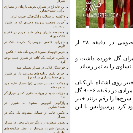
شیراز
این خانه‌باغ در شیراز، تعریف تازه‌ای از معماری
ایرانی است+تصاویر
۷ کشته در سیلاب و آبگرفتگی جنوب ایران
آخرین وضعیت پرونده دختری که در شیراز
ناپدید شد
امام‌جمعه شیراز: زمان شاه، مردم در فقر و
فلاکت بودند
تیم خیبر در نیمه نخست با گلزنی عرفان معصومی در دقیقه ۲۸ از
ماجرای اختلاس نجومی یک کارمند بانک در
فارس
خرس قهوه‌ای سیوند فارس تلف شد + عکس
بران گل خورده داشت و
عکس/ حرکت یک کافه در شیراز جلب توجه
کرد
خواستگار قلابی در شیراز دستگیر شد
اجرای دقیق برنامه‌های مدیریت بار در شیراز
برای حفظ پایداری شبکه برق
یبر روی اشتباه بازیکنان
موکب احمد بن موسی (ع) شیراز عازم مرز
شلمچه شد
پرسپولیس در میانه میدان ضد حمله زدند و عیسی مرادی در دقیقه ۶+۹۰ گل
جزئیات جدید از پرونده دختری که در شیراز گم
شد
خ‌ها را رقم بزنند.خیبر
واژگونی اتوبوس مشهد به شیراز در
ارم صعود کرد. پرسپولیس با این
تفت+تصاویر
عکس جالب از شمایل متفاوت یک بانک در
شیراز
تصویر متفاوت از بازیگر سریال مختار در شیراز
تصاویر/ شیراز، سرشار از عطر شکوفه‌های
بهار نارنج