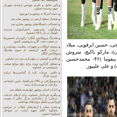
آئین تجلیل و تکریم مهندس ارشدی شهردار
شهر وحدتیه+تصاویر
حمله آمریکا به بوشهر و خورموج
هشدار سطح نارنجی در بوشهر صادر شد
امتحانات دانشگاه‌های بوشهر مجازی شد
واژگونی مینی‌بوس دانش‌آموزان مدرسه
فوتبال در دیّر با ۲۵ مصدوم
هلدینگ پتروپالایش کنگان؛ رکورددار نخستین‌ها
در صنعت نفت، گاز و پتروشیمی کشور
جی، حسین ابرقویی، میلاد
توسعه امکانات و تجهیزات سلامت، بهداشت و
درمان؛ گامی ارزشمند از سوی هلدینگ
 کنعانی‌زادگان)، مارکو باکیچ، سروش
پتروپالایش کنگان
رفیعی (۶۴- محمد عمری)، امید عالیشاه، تیوی بیفوما (۴۶- محمدحسین
تلاش و کوشش در شهرداری بندر دیر+تصاویر
تشکیل کارگروه ویژه برای رفع موانع صنعت
پتروشیمی در عسلویه
عکس/ جزئیات تازه از گمانه‌زنی‌ها درباره
جزیره خارگ
سونوگرافی و OPG پلی‌کلینیک تامین اجتماعی
برازجان به بهره‌برداری رسید
ادارات استان بوشهر چهارشنبه تعطیل شد
پیگیری فرماندار عسلویه برای ارتقای خدمات
درمانی؛ از راه‌اندازی مرکز دیالیز تا تقویت
اورژانس و تکمیل پروژه‌های بهداشتی
تجدید پیمان با آرمان‌های انقلاب در مراسم
باشکوه «آقای شهید ایران» در سواحل
عسلویه+تصویر