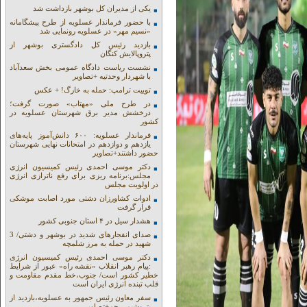
یکی از مدیران کل بوشهر بازداشت شد
با حضور فرماندار عسلویه از طرح پیشگامانه
«نسیم مهر» در عسلویه رونمایی شد
بازدید رئیس کل دادگستری بوشهر از
پتروپالایش کنگان
نشست ریاست دادگاه عمومی بخش سعدآباد
با شهردار وحدتیه +تصاویر
توییت ترامپ: حمله به خارگ! + عکس
در طرح ملی «مهتاب» صورت گرفت؛
درخشش مدیر برق شهرستان عسلویه در
کشور
فرماندار عسلویه: ۶۰۰ دانش‌آموز پایه‌های
یازدهم و دوازدهم در امتحانات نهایی شهرستان
حضور داشتند+تصاویر
دکتر موسی احمدی رئیس کمیسیون انرژی
مجلس:برنامه ریزی برای رفع ناترازی انرژی
در اولویت مجلس
ادوات کشاورزان دشتی مورد اصابت موشکی
قرار گرفت
هشدار سیل در ۴ استان جنوبی کشور
صدای انفجارهای شدید در بوشهر و دشتی/ 3
شهید در حمله به مرز شلمچه
دکتر موسی احمدی رئیس کمیسیون انرژی
:پیام رهبر انقلاب «نقشه راه» عبور از شرایط
خطیر کشور است/ جنوب،خط مقدم مقاومت و
قلب تپنده انرژی ایران است
سفر معاون رئیس جمهور به عسلویه،بازدید از
پتروشیمی جم+تصاویر