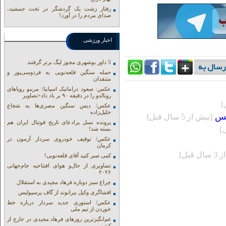
رفتار زشت یک گردشگر در تخت جمشید،
صدای مردم را در آورد!
اخبار ورزشی
5 داور بوشهری مجوز لیگ برتر گرفتند
حمله سنگین قلعه‌نویی به فردوسی‌پور و
منتقدان
عکس: صعود دراماتیک اسپانیا؛ مرینو رویاهای
رونالدو را در دقیقه ۹۰ بر باد داد+تصاویر
عکس/ دیس سنگین مصری‌ها به شجاع
خلیل‌زاده
کس
[بيش از 5 سال قبل]
پرونده نسل پرادعای تاریخ فوتبال ایران هم
بسته شد!
عکس/ توقیف خودروی سردار آزمون در
کرمان
 قبل]
کمی صبر کنید آقای قلعه‌نویی!
تصاویری از حال‌و هوای افتتاحیه جام‌جهانی
۲۰۲۶
چراغ سبز دوباره فرهاد مجیدی به استقلال
افشاگری وکیل بیرانوند از گاف‌ پرسپولیس
عکس/ استوری جدید سردار درباره خط
خوردن از تیم ملی
غم‌انگیزترین روزهای فرهاد مجیدی در خارج از
کشور