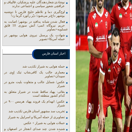
نوشادی:شعاردهندگان علیه پزشکیان، قالیباف و
عراقچی شعور سیاسی و اجتماعی ندارند
اوج‌گیری دما و تلاطم خلیج فارس تا دوشنبه
بوشهر داغ‌تر می‌شود/ دیّر رکورد گرما زد!
فعال شدن شبانه پدافند در بوشهر/ اصابت به
حریم نیروگاه اتمی/ آتش سوزی 10 قایق
عسلویه+نصاویر
شهادت یک پرسنل نیروی هوایی بوشهر در
حمله آمریکا+تصویر
اخبار استان فارس
حمله هوایی به شیراز تکذیب شد
معماری جالب یک کافی‌شاپ تیک اِوِی در
سپیدان+تصاویر
عکس/ شمایل جالب و متفاوت بلیت مترو در
شیراز
بقائی: پهپاد ساقط شده در شیراز متعلق به
کدام کشور منطقه است
عکس/ انهدام یک فروند پهپاد هرمس ۹۰۰ در
شیراز
تخریب سد مشهور استان فارس تکذیب شد
تصاویری از حمله آمریکا و اسراییل به شیراز
حملات هوایی به شیراز + عکس
شنیده شدن چند صدای انفجار در اصفهان و