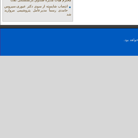
محترم هیات مدیره صندوق بازنشستگی نفت
انتصاب شایسته از سوی دکتر عبوری،سیروس
حامدی رسماً مدیرعامل پتروشیمی مروارید
شد
واهد بود.