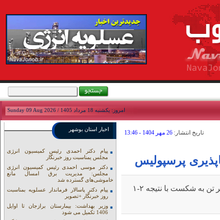
امروز: يکشنبه 18 مرداد 1405 / Sunday 09 Aug 2026
اخبار استان بوشهر
تاريخ انتشار:
26 مهر 1404 - 13:46
پیام دکتر احمدی رئیس کمیسیون انرژی
مجلس یمناسبت روز خبرنگار
دکتر موسی احمدی رئیس کمیسیون انرژی
مجلس: مدیریت برق امسال مانع
خاموشی‌های گسترده شد
نوای جنوب:تیم پرسپولیس در رقابت‌های لیگ برتر مقابل خیبر تن به شکست با نتیجه ۲-۱
پیام دکتر پاسالار فرماندار عسلویه بمناسبت
روز خبرنگار +تصویر
وزیر بهداشت: بیمارستان برازجان تا اوایل
1406 تکمیل می شود