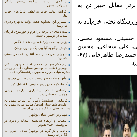
از کندی اینترنت تا سکوت پرسش برانگیز
رتر مقابل خیبر تن به
مسولان بوشهر
افزایش تولید خرما به لطف بارش‌های خوب
بهار
زشگاه تختی خرم‌آباد به
آبشیرین‌کن عسلویه هفته دولت به بهره‌برداری
می‌رسد
ثبت دمای ۵۰ درجه در اهرم و خورموج؛ گرمای
شدید در بوشهر تا شنبه
 حسینی، مسعود محبی،
وزیر بهداشت وارد عسلویه شد + عکس
ایی، علی شجاعی، محسن
جهش میگو به کیلویی یک میلیون تومان
سفیدچغایی (۸۰- فردین یوسفی)، مهدی گودرزی، حمیدرضا طاهرخانی (۶۷-
ماجرای سرقت از خط انتقال نفت در دشتی
چه بود؟
پیام دکتر موسی احمدی نماینده جنوب استان
بوشهر خطاب به مهندس سخاوت اسدی رییس
محترم هیات مدیره صندوق بازنشستگی نفت
اولین مصاحبه سرپرست جدید مالیاتی بوشهر
گرما، کارمندان پارس جنوبی را تعطیل کرد
براساس اعلام استانداری ادارات بوشهر
چهارشنبه تعطیل شد
فرماندار عسلویه؛ تأمین آب شرب مهم‌ترین
اولویت شهرستان است/رضایت مردم مهم‌ترین
معیار سنجش عملکرد مدیران است
مهم‌ترین اخبار استان بوشهر
انتصاب و ارتقاء شایسته عبداله رادمرد در
پتروشیمی جم+تصویر
تاخت و تاز گرما در بوشهر/ دمای «اهرم» به
52 درجه رسید