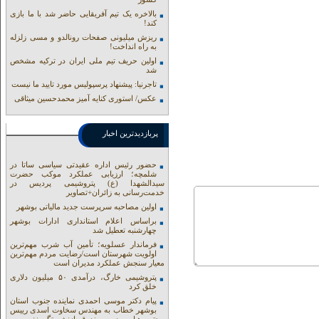
بالاخره یک تیم آفریقایی حاضر شد با ما بازی
کند!
ریزش میلیونی صفحات رونالدو و مسی زلزله
به راه انداخت!
اولین حریف تیم ملی ایران در ترکیه مشخص
شد
تاجرنیا: پیشنهاد پرسپولیس مورد تایید ما نیست
عکس/ استوری کنایه آمیز محمدحسین میثاقی
پربازدیدترین اخبار
حضور رئیس اداره عقیدتی سیاسی ساتا در
شلمچه؛ ارزیابی عملکرد موکب حضرت
سیدالشهدا (ع) پتروشیمی پردیس در
خدمت‌رسانی به زائران+تصاویر
اولین مصاحبه سرپرست جدید مالیاتی بوشهر
براساس اعلام استانداری ادارات بوشهر
چهارشنبه تعطیل شد
فرماندار عسلویه؛ تأمین آب شرب مهم‌ترین
اولویت شهرستان است/رضایت مردم مهم‌ترین
معیار سنجش عملکرد مدیران است
پتروشیمی خارگ، درآمدی ۵۰ میلیون دلاری
خلق کرد
پیام دکتر موسی احمدی نماینده جنوب استان
بوشهر خطاب به مهندس سخاوت اسدی رییس