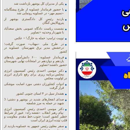
یکی از مدیران کل بوشهر بازداشت شد
با حضور فرماندار عسلویه از طرح پیشگامانه
«نسیم مهر» در عسلویه رونمایی شد
بازدید رئیس کل دادگستری بوشهر از
پتروپالایش کنگان
نشست ریاست دادگاه عمومی بخش سعدآباد
با شهردار وحدتیه +تصاویر
توییت ترامپ: حمله به خارگ! + عکس
در طرح ملی «مهتاب» صورت گرفت؛
درخشش مدیر برق شهرستان عسلویه در
کشور
فرماندار عسلویه: ۶۰۰ دانش‌آموز پایه‌های
یازدهم و دوازدهم در امتحانات نهایی شهرستان
حضور داشتند+تصاویر
دکتر موسی احمدی رئیس کمیسیون انرژی
مجلس:برنامه ریزی برای رفع ناترازی انرژی
در اولویت مجلس
ادوات کشاورزان دشتی مورد اصابت موشکی
قرار گرفت
هشدار سیل در ۴ استان جنوبی کشور
صدای انفجارهای شدید در بوشهر و دشتی/ 3
شهید در حمله به مرز شلمچه
دکتر موسی احمدی رئیس کمیسیون انرژی
:پیام رهبر انقلاب «نقشه راه» عبور از شرایط
خطیر کشور است/ جنوب،خط مقدم مقاومت و
قلب تپنده انرژی ایران است
سفر معاون رئیس جمهور به عسلویه،بازدید از
پتروشیمی جم+تصاویر