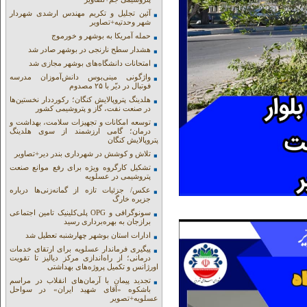
آئین تجلیل و تکریم مهندس ارشدی شهردار
شهر وحدتیه+تصاویر
حمله آمریکا به بوشهر و خورموج
هشدار سطح نارنجی در بوشهر صادر شد
امتحانات دانشگاه‌های بوشهر مجازی شد
واژگونی مینی‌بوس دانش‌آموزان مدرسه
فوتبال در دیّر با ۲۵ مصدوم
هلدینگ پتروپالایش کنگان؛ رکورددار نخستین‌ها
در صنعت نفت، گاز و پتروشیمی کشور
توسعه امکانات و تجهیزات سلامت، بهداشت و
درمان؛ گامی ارزشمند از سوی هلدینگ
پتروپالایش کنگان
تلاش و کوشش در شهرداری بندر دیر+تصاویر
تشکیل کارگروه ویژه برای رفع موانع صنعت
پتروشیمی در عسلویه
عکس/ جزئیات تازه از گمانه‌زنی‌ها درباره
جزیره خارگ
سونوگرافی و OPG پلی‌کلینیک تامین اجتماعی
برازجان به بهره‌برداری رسید
ادارات استان بوشهر چهارشنبه تعطیل شد
پیگیری فرماندار عسلویه برای ارتقای خدمات
درمانی؛ از راه‌اندازی مرکز دیالیز تا تقویت
اورژانس و تکمیل پروژه‌های بهداشتی
تجدید پیمان با آرمان‌های انقلاب در مراسم
باشکوه «آقای شهید ایران» در سواحل
عسلویه+تصویر