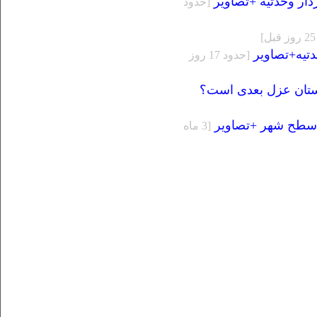
ر وحدتیه +تصاویر
[حدود
تیه+تصاویر
[حدود 17 روز
استان عزل بعدی است؟
ی سطح شهر +تصاویر
[3 ماه