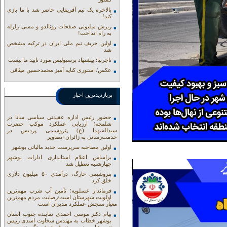
بالاخره یک تیم آفریقایی حاضر شد با ما بازی
کند!
ریزش میلیونی صفحات رونالدو و مسی زلزله
به راه انداخت!
اولین حریف تیم ملی ایران در ترکیه مشخص
شد
تاجرنیا: پیشنهاد پرسپولیس مورد تایید ما نیست
عکس/ استوری کنایه آمیز محمدحسین میثاقی
پربازدیدترین اخبار
حضور رئیس اداره عقیدتی سیاسی ساتا در
شلمچه؛ ارزیابی عملکرد موکب حضرت
سیدالشهدا (ع) پتروشیمی پردیس در
خدمت‌رسانی به زائران+تصاویر
اولین مصاحبه سرپرست جدید مالیاتی بوشهر
براساس اعلام استانداری ادارات بوشهر
چهارشنبه تعطیل شد
پتروشیمی خارگ، درآمدی ۵۰ میلیون دلاری
خلق کرد
فرماندار عسلویه؛ تأمین آب شرب مهم‌ترین
اولویت شهرستان است/رضایت مردم مهم‌ترین
معیار سنجش عملکرد مدیران است
پیام دکتر موسی احمدی نماینده جنوب استان
بوشهر خطاب به مهندس سخاوت اسدی رییس