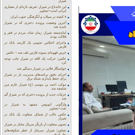
شیراز
این خانه‌باغ در شیراز، تعریف تازه‌ای از معماری
ایرانی است+تصاویر
۷ کشته در سیلاب و آبگرفتگی جنوب ایران
آخرین وضعیت پرونده دختری که در شیراز
ناپدید شد
امام‌جمعه شیراز: زمان شاه، مردم در فقر و
فلاکت بودند
ماجرای اختلاس نجومی یک کارمند بانک در
فارس
خرس قهوه‌ای سیوند فارس تلف شد + عکس
عکس/ حرکت یک کافه در شیراز جلب توجه
کرد
خواستگار قلابی در شیراز دستگیر شد
اجرای دقیق برنامه‌های مدیریت بار در شیراز
برای حفظ پایداری شبکه برق
موکب احمد بن موسی (ع) شیراز عازم مرز
شلمچه شد
جزئیات جدید از پرونده دختری که در شیراز گم
شد
واژگونی اتوبوس مشهد به شیراز در
تفت+تصاویر
عکس جالب از شمایل متفاوت یک بانک در
شیراز
تصویر متفاوت از بازیگر سریال مختار در شیراز
تصاویر/ شیراز، سرشار از عطر شکوفه‌های
بهار نارنج