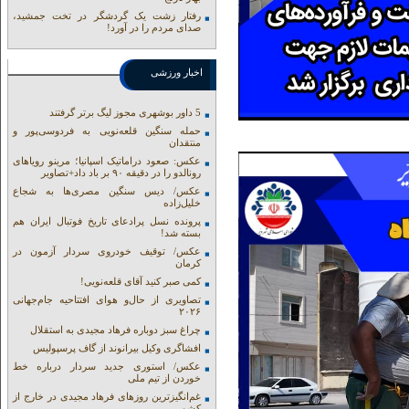
رفتار زشت یک گردشگر در تخت جمشید،
صدای مردم را در آورد!
اخبار ورزشی
5 داور بوشهری مجوز لیگ برتر گرفتند
حمله سنگین قلعه‌نویی به فردوسی‌پور و
منتقدان
عکس: صعود دراماتیک اسپانیا؛ مرینو رویاهای
رونالدو را در دقیقه ۹۰ بر باد داد+تصاویر
عکس/ دیس سنگین مصری‌ها به شجاع
خلیل‌زاده
پرونده نسل پرادعای تاریخ فوتبال ایران هم
بسته شد!
عکس/ توقیف خودروی سردار آزمون در
کرمان
کمی صبر کنید آقای قلعه‌نویی!
تصاویری از حال‌و هوای افتتاحیه جام‌جهانی
۲۰۲۶
چراغ سبز دوباره فرهاد مجیدی به استقلال
افشاگری وکیل بیرانوند از گاف‌ پرسپولیس
عکس/ استوری جدید سردار درباره خط
خوردن از تیم ملی
غم‌انگیزترین روزهای فرهاد مجیدی در خارج از
کشور