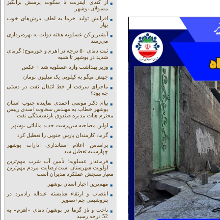
از کندی اینترنت تا سکوت پرسش برانگیز
مسولان بوشهر
افزایش تولید خرما به لطف بارش‌های خوب
بهار
آبشیرین‌کن عسلویه هفته دولت به بهره‌برداری
می‌رسد
ثبت دمای ۵۰ درجه در اهرم و خورموج؛ گرمای
شدید در بوشهر تا شنبه
وزیر بهداشت وارد عسلویه شد + عکس
جهش میگو به کیلویی یک میلیون تومان
ماجرای سرقت از خط انتقال نفت در دشتی
چه بود؟
پیام دکتر موسی احمدی نماینده جنوب استان
بوشهر خطاب به مهندس سخاوت اسدی رییس
محترم هیات مدیره صندوق بازنشستگی نفت
اولین مصاحبه سرپرست جدید مالیاتی بوشهر
گرما، کارمندان پارس جنوبی را تعطیل کرد
براساس اعلام استانداری ادارات بوشهر
چهارشنبه تعطیل شد
فرماندار عسلویه؛ تأمین آب شرب مهم‌ترین
اولویت شهرستان است/رضایت مردم مهم‌ترین
معیار سنجش عملکرد مدیران است
مهم‌ترین اخبار استان بوشهر
انتصاب و ارتقاء شایسته عبداله رادمرد در
پتروشیمی جم+تصویر
تاخت و تاز گرما در بوشهر/ دمای «اهرم» به
52 درجه رسید