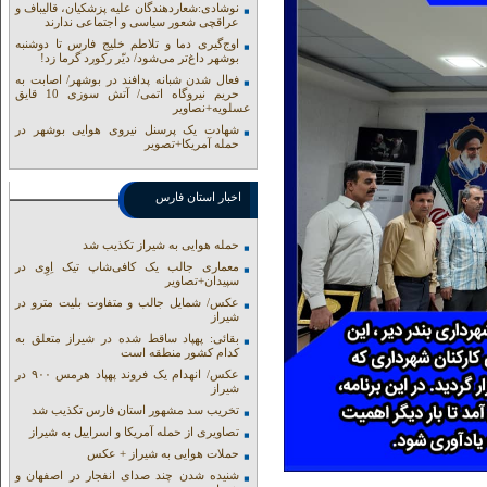
نوشادی:شعاردهندگان علیه پزشکیان، قالیباف و
عراقچی شعور سیاسی و اجتماعی ندارند
اوج‌گیری دما و تلاطم خلیج فارس تا دوشنبه
بوشهر داغ‌تر می‌شود/ دیّر رکورد گرما زد!
فعال شدن شبانه پدافند در بوشهر/ اصابت به
حریم نیروگاه اتمی/ آتش سوزی 10 قایق
عسلویه+نصاویر
شهادت یک پرسنل نیروی هوایی بوشهر در
حمله آمریکا+تصویر
اخبار استان فارس
حمله هوایی به شیراز تکذیب شد
معماری جالب یک کافی‌شاپ تیک اِوِی در
سپیدان+تصاویر
عکس/ شمایل جالب و متفاوت بلیت مترو در
شیراز
بقائی: پهپاد ساقط شده در شیراز متعلق به
کدام کشور منطقه است
عکس/ انهدام یک فروند پهپاد هرمس ۹۰۰ در
شیراز
تخریب سد مشهور استان فارس تکذیب شد
تصاویری از حمله آمریکا و اسراییل به شیراز
حملات هوایی به شیراز + عکس
شنیده شدن چند صدای انفجار در اصفهان و