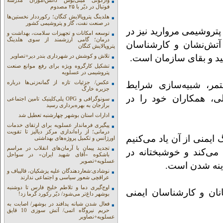
واژگونی مینی‌بوس دانش‌آموزان مدرسه
فوتبال در دیّر با ۲۵ مصدوم
هلدینگ پتروپالایش کنگان؛ رکورددار نخستین‌ها
در صنعت نفت، گاز و پتروشیمی کشور
روشیمی مروارید نیز در
توسعه امکانات و تجهیزات سلامت، بهداشت و
درمان؛ گامی ارزشمند از سوی هلدینگ
آتش‌نشان و کارشناسان
پتروپالایش کنگان
تلاش و کوشش در شهرداری بندر دیر+تصاویر
تشکیل کارگروه ویژه برای رفع موانع صنعت
پتروشیمی در عسلویه
عکس/ جزئیات تازه از گمانه‌زنی‌ها درباره
مر، شبیه‌سازی شرایط
جزیره خارگ
لی، همکاران خود را در
سونوگرافی و OPG پلی‌کلینیک تامین اجتماعی
برازجان به بهره‌برداری رسید
ادارات استان بوشهر چهارشنبه تعطیل شد
پیگیری فرماندار عسلویه برای ارتقای خدمات
درمانی؛ از راه‌اندازی مرکز دیالیز تا تقویت
 ایمنی از آن یاد می‌کنیم
اورژانس و تکمیل پروژه‌های بهداشتی
تجدید پیمان با آرمان‌های انقلاب در مراسم
 می‌کند و خوشبختانه در
باشکوه «آقای شهید ایران» در سواحل
عسلویه+تصویر
دینه شدن است.
نوشادی:شعاردهندگان علیه پزشکیان، قالیباف و
عراقچی شعور سیاسی و اجتماعی ندارند
اوج‌گیری دما و تلاطم خلیج فارس تا دوشنبه
نان و کارشناسان ایمنی
بوشهر داغ‌تر می‌شود/ دیّر رکورد گرما زد!
فعال شدن شبانه پدافند در بوشهر/ اصابت به
حریم نیروگاه اتمی/ آتش سوزی 10 قایق
عسلویه+نصاویر