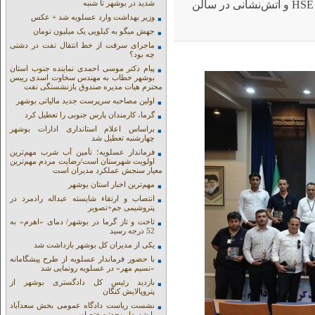
بزرگداشتی با حضور مدیران ارشد، کارکنان و همکاران واحد HSE و آتش‌نشانی در سالن
شدید در بوشهر تا شنبه
وزیر بهداشت وارد عسلویه شد + عکس
جهش میگو به کیلویی یک میلیون تومان
ماجرای سرقت از خط انتقال نفت در دشتی
چه بود؟
پیام دکتر موسی احمدی نماینده جنوب استان
بوشهر خطاب به مهندس سخاوت اسدی رییس
محترم هیات مدیره صندوق بازنشستگی نفت
اولین مصاحبه سرپرست جدید مالیاتی بوشهر
گرما، کارمندان پارس جنوبی را تعطیل کرد
براساس اعلام استانداری ادارات بوشهر
چهارشنبه تعطیل شد
فرماندار عسلویه؛ تأمین آب شرب مهم‌ترین
اولویت شهرستان است/رضایت مردم مهم‌ترین
معیار سنجش عملکرد مدیران است
مهم‌ترین اخبار استان بوشهر
انتصاب و ارتقاء شایسته عبداله رادمرد در
پتروشیمی جم+تصویر
تاخت و تاز گرما در بوشهر/ دمای «اهرم» به
52 درجه رسید
یکی از مدیران کل بوشهر بازداشت شد
با حضور فرماندار عسلویه از طرح پیشگامانه
«نسیم مهر» در عسلویه رونمایی شد
بازدید رئیس کل دادگستری بوشهر از
پتروپالایش کنگان
نشست ریاست دادگاه عمومی بخش سعدآباد
با شهردار وحدتیه +تصاویر