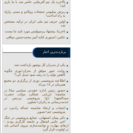
بالاخره یک تیم آفریقایی حاضر شد با ما بازی
کند!
ریزش میلیونی صفحات رونالدو و مسی زلزله
به راه انداخت!
اولین حریف تیم ملی ایران در ترکیه مشخص
شد
تاجرنیا: پیشنهاد پرسپولیس مورد تایید ما نیست
عکس/ استوری کنایه آمیز محمدحسین میثاقی
پربازدیدترین اخبار
یکی از مدیران کل بوشهر بازداشت شد
روایت عبور موفق از بحران؛نوری چگونه
کاهش تولید را به رشد سود تبدیل کرد؟
اطلاعیه پتروشیمی نوری از برگزاری دو مجمع
همزمان در ۱۸ مرداد
حضور رئیس اداره عقیدتی سیاسی ساتا در
شلمچه؛ ارزیابی عملکرد موکب حضرت
سیدالشهدا (ع) پتروشیمی پردیس در
خدمت‌رسانی به زائران+تصاویر
انتصاب و ارتقاء شایسته عبداله رادمرد در
پتروشیمی جم+تصویر
دکتر پیمان اصفهانی: صنایع پتروشیمی در جنگ
اخیر حامی اشتغال و جامعه کارگری بودند /
ارتقای مهارت و توانمندسازی نیروی انسانی باید
در اولویت قرار گیرد