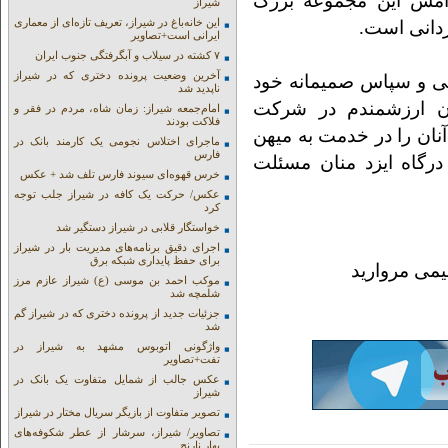
امش این مجموعه بزرگ
شیراز
این خانه‌باغ در شیراز، تعریف تازه‌ای از معماری
ردانی است.
ایرانی است+تصاویر
۷ کشته در سیلاب و آبگرفتگی جنوب ایران
آخرین وضعیت پرونده دختری که در شیراز
نی و سپاس صمیمانه خود
ناپدید شد
ران ارزشمندم در شرکت
امام‌جمعه شیراز: زمان شاه، مردم در فقر و
فلاکت بودند
آنان را در خدمت به میهن
ماجرای اختلاس نجومی یک کارمند بانک در
فارس
درگاه ایزد منان مسئلت
خرس قهوه‌ای سیوند فارس تلف شد + عکس
عکس/ حرکت یک کافه در شیراز جلب توجه
کرد
خواستگار قلابی در شیراز دستگیر شد
اجرای دقیق برنامه‌های مدیریت بار در شیراز
برای حفظ پایداری شبکه برق
می مروارید
موکب احمد بن موسی (ع) شیراز عازم مرز
شلمچه شد
جزئیات جدید از پرونده دختری که در شیراز گم
شد
واژگونی اتوبوس مشهد به شیراز در
تفت+تصاویر
عکس جالب از شمایل متفاوت یک بانک در
شیراز
تصویر متفاوت از بازیگر سریال مختار در شیراز
تصاویر/ شیراز، سرشار از عطر شکوفه‌های
بهار نارنج