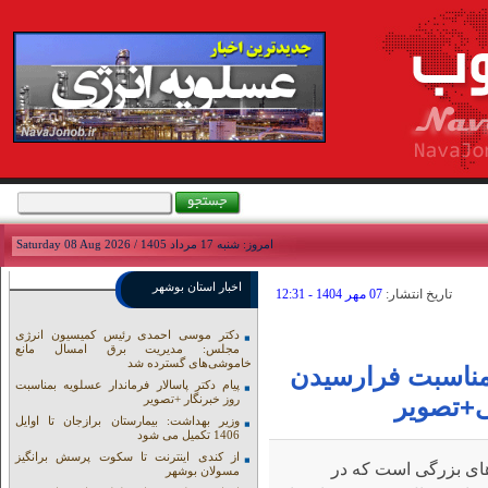
امروز: شنبه 17 مرداد 1405 / Saturday 08 Aug 2026
اخبار استان بوشهر
تاريخ انتشار:
07 مهر 1404 - 12:31
دکتر موسی احمدی رئیس کمیسیون انرژی
مجلس: مدیریت برق امسال مانع
خاموشی‌های گسترده شد
 مناسبت فرارسیدن
پیام دکتر پاسالار فرماندار عسلویه بمناسبت
روز خبرنگار +تصویر
ی+تصویر
وزیر بهداشت: بیمارستان برازجان تا اوایل
1406 تکمیل می شود
از کندی اینترنت تا سکوت پرسش برانگیز
های بزرگی است که در
مسولان بوشهر