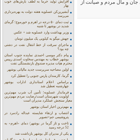
 جان و مال مردم و صیانت از
افزایش تولید خرما به لطف بارش‌های خوب
بهار
آبشیرین‌کن عسلویه هفته دولت به بهره‌برداری
می‌رسد
ثبت دمای ۵۰ درجه در اهرم و خورموج؛ گرمای
شدید در بوشهر تا شنبه
وزیر بهداشت وارد عسلویه شد + عکس
جهش میگو به کیلویی یک میلیون تومان
ماجرای سرقت از خط انتقال نفت در دشتی
چه بود؟
پیام دکتر موسی احمدی نماینده جنوب استان
بوشهر خطاب به مهندس سخاوت اسدی رییس
محترم هیات مدیره صندوق بازنشستگی نفت
اولین مصاحبه سرپرست جدید مالیاتی بوشهر
گرما، کارمندان پارس جنوبی را تعطیل کرد
براساس اعلام استانداری ادارات بوشهر
چهارشنبه تعطیل شد
فرماندار عسلویه؛ تأمین آب شرب مهم‌ترین
اولویت شهرستان است/رضایت مردم مهم‌ترین
معیار سنجش عملکرد مدیران است
مهم‌ترین اخبار استان بوشهر
انتصاب و ارتقاء شایسته عبداله رادمرد در
پتروشیمی جم+تصویر
تاخت و تاز گرما در بوشهر/ دمای «اهرم» به
52 درجه رسید
یکی از مدیران کل بوشهر بازداشت شد
با حضور فرماندار عسلویه از طرح پیشگامانه