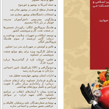
حمله آمریکا به بوشهر و خورموج
هشدار سطح نارنجی در بوشهر صادر شد
امتحانات دانشگاه‌های بوشهر مجازی شد
واژگونی مینی‌بوس دانش‌آموزان مدرسه
فوتبال در دیّر با ۲۵ مصدوم
هلدینگ پتروپالایش کنگان؛ رکورددار نخستین‌ها
در صنعت نفت، گاز و پتروشیمی کشور
توسعه امکانات و تجهیزات سلامت، بهداشت و
درمان؛ گامی ارزشمند از سوی هلدینگ
پتروپالایش کنگان
تلاش و کوشش در شهرداری بندر دیر+تصاویر
تشکیل کارگروه ویژه برای رفع موانع صنعت
پتروشیمی در عسلویه
عکس/ جزئیات تازه از گمانه‌زنی‌ها درباره
جزیره خارگ
سونوگرافی و OPG پلی‌کلینیک تامین اجتماعی
برازجان به بهره‌برداری رسید
ادارات استان بوشهر چهارشنبه تعطیل شد
پیگیری فرماندار عسلویه برای ارتقای خدمات
درمانی؛ از راه‌اندازی مرکز دیالیز تا تقویت
اورژانس و تکمیل پروژه‌های بهداشتی
تجدید پیمان با آرمان‌های انقلاب در مراسم
باشکوه «آقای شهید ایران» در سواحل
عسلویه+تصویر
نوشادی:شعاردهندگان علیه پزشکیان، قالیباف و
عراقچی شعور سیاسی و اجتماعی ندارند