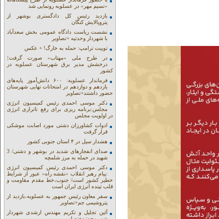
«نسیم مهر» در عسلویه رونمایی شد
بازدید رئیس کل دادگستری بوشهر از
پتروپالایش کنگان
نشست ریاست دادگاه عمومی بخش سعدآباد
با شهردار وحدتیه +تصاویر
توییت ترامپ: حمله به خارگ! + عکس
در طرح ملی «مهتاب» صورت گرفت؛
درخشش مدیر برق شهرستان عسلویه در
کشور
فرماندار عسلویه: ۶۰۰ دانش‌آموز پایه‌های
یازدهم و دوازدهم در امتحانات نهایی شهرستان
حضور داشتند+تصاویر
دکتر موسی احمدی رئیس کمیسیون انرژی
مجلس:برنامه ریزی برای رفع ناترازی انرژی
در اولویت مجلس
ادوات کشاورزان دشتی مورد اصابت موشکی
قرار گرفت
هشدار سیل در ۴ استان جنوبی کشور
صدای انفجارهای شدید در بوشهر و دشتی/ 3
شهید در حمله به مرز شلمچه
دکتر موسی احمدی رئیس کمیسیون انرژی
:پیام رهبر انقلاب «نقشه راه» عبور از شرایط
خطیر کشور است/ جنوب،خط مقدم مقاومت و
قلب تپنده انرژی ایران است
سفر معاون رئیس جمهور به عسلویه،بازدید از
پتروشیمی جم+تصاویر
آئین تجلیل و تکریم مهندس ارشدی شهردار
شهر وحدتیه+تصاویر