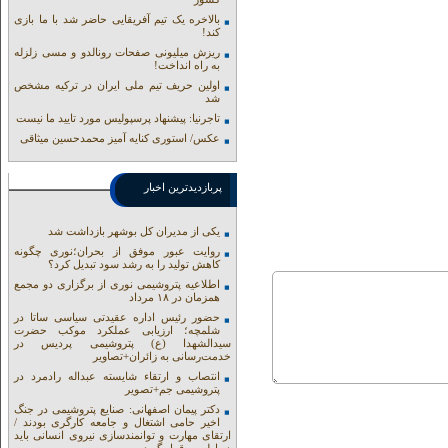
بالاخره یک تیم آفریقایی حاضر شد با ما بازی
کند!
ریزش میلیونی صفحات رونالدو و مسی زلزله
به راه انداخت!
اولین حریف تیم ملی ایران در ترکیه مشخص
شد
تاجرنیا: پیشنهاد پرسپولیس مورد تایید ما نیست
عکس/ استوری کنایه آمیز محمدحسین میثاقی
پربازدیدترین اخبار
یکی از مدیران کل بوشهر بازداشت شد
روایت عبور موفق از بحران؛نوری چگونه
کاهش تولید را به رشد سود تبدیل کرد؟
اطلاعیه پتروشیمی نوری از برگزاری دو مجمع
همزمان در ۱۸ مرداد
حضور رئیس اداره عقیدتی سیاسی ساتا در
شلمچه؛ ارزیابی عملکرد موکب حضرت
سیدالشهدا (ع) پتروشیمی پردیس در
خدمت‌رسانی به زائران+تصاویر
انتصاب و ارتقاء شایسته عبداله رادمرد در
پتروشیمی جم+تصویر
دکتر پیمان اصفهانی: صنایع پتروشیمی در جنگ
اخیر حامی اشتغال و جامعه کارگری بودند /
ارتقای مهارت و توانمندسازی نیروی انسانی باید