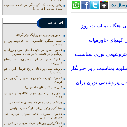
رفتار زشت یک گردشگر در تخت جمشید،
صدای مردم را در آورد!
اخبار ورزشی
ی هنگام بمناسبت روز
5 داور بوشهری مجوز لیگ برتر گرفتند
کیمیای خاورمیانه
حمله سنگین قلعه‌نویی به فردوسی‌پور و
منتقدان
عکس: صعود دراماتیک اسپانیا؛ مرینو رویاهای
تروشیمی نوری بمناسبت
رونالدو را در دقیقه ۹۰ بر باد داد+تصاویر
عکس/ دیس سنگین مصری‌ها به شجاع
خلیل‌زاده
لویه بمناسبت روز خبرنگار
پرونده نسل پرادعای تاریخ فوتبال ایران هم
بسته شد!
عکس/ توقیف خودروی سردار آزمون در
مل پتروشیمی نوری برای
کرمان
کمی صبر کنید آقای قلعه‌نویی!
تصاویری از حال‌و هوای افتتاحیه جام‌جهانی
۲۰۲۶
چراغ سبز دوباره فرهاد مجیدی به استقلال
افشاگری وکیل بیرانوند از گاف‌ پرسپولیس
عکس/ استوری جدید سردار درباره خط
خوردن از تیم ملی
غم‌انگیزترین روزهای فرهاد مجیدی در خارج از
کشور