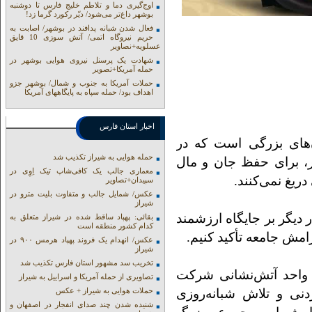
اوج‌گیری دما و تلاطم خلیج فارس تا دوشنبه
بوشهر داغ‌تر می‌شود/ دیّر رکورد گرما زد!
فعال شدن شبانه پدافند در بوشهر/ اصابت به
حریم نیروگاه اتمی/ آتش سوزی 10 قایق
عسلویه+نصاویر
شهادت یک پرسنل نیروی هوایی بوشهر در
حمله آمریکا+تصویر
حملات آمریکا به جنوب و شمال/ بوشهر جزو
اهداف بود/ حمله سپاه به پایگاههای آمریکا
اخبار استان فارس
‌های بزرگی است که در
حمله هوایی به شیراز تکذیب شد
ر، برای حفظ جان و مال
معماری جالب یک کافی‌شاپ تیک اِوِی در
ریغ نمی‌کنند.
سپیدان+تصاویر
عکس/ شمایل جالب و متفاوت بلیت مترو در
شیراز
دیگر بر جایگاه ارزشمند
بقائی: پهپاد ساقط شده در شیراز متعلق به
کدام کشور منطقه است
رامش جامعه تأکید کنیم.
عکس/ انهدام یک فروند پهپاد هرمس ۹۰۰ در
شیراز
تخریب سد مشهور استان فارس تکذیب شد
 واحد آتش‌نشانی شرکت
تصاویری از حمله آمریکا و اسراییل به شیراز
حملات هوایی به شیراز + عکس
نی و تلاش شبانه‌روزی
شنیده شدن چند صدای انفجار در اصفهان و