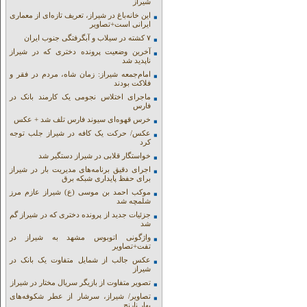
شیراز
این خانه‌باغ در شیراز، تعریف تازه‌ای از معماری
ایرانی است+تصاویر
۷ کشته در سیلاب و آبگرفتگی جنوب ایران
آخرین وضعیت پرونده دختری که در شیراز
ناپدید شد
امام‌جمعه شیراز: زمان شاه، مردم در فقر و
فلاکت بودند
ماجرای اختلاس نجومی یک کارمند بانک در
فارس
خرس قهوه‌ای سیوند فارس تلف شد + عکس
عکس/ حرکت یک کافه در شیراز جلب توجه
کرد
خواستگار قلابی در شیراز دستگیر شد
اجرای دقیق برنامه‌های مدیریت بار در شیراز
برای حفظ پایداری شبکه برق
موکب احمد بن موسی (ع) شیراز عازم مرز
شلمچه شد
جزئیات جدید از پرونده دختری که در شیراز گم
شد
واژگونی اتوبوس مشهد به شیراز در
تفت+تصاویر
عکس جالب از شمایل متفاوت یک بانک در
شیراز
تصویر متفاوت از بازیگر سریال مختار در شیراز
تصاویر/ شیراز، سرشار از عطر شکوفه‌های
بهار نارنج