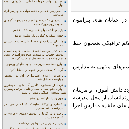
افزایش تولید خرما به لطف بارش‌های خوب
بهار
آبشیرین‌کن عسلویه هفته دولت به بهره‌برداری
می‌رسد
ر خیابان های پیرامون
ثبت دمای ۵۰ درجه در اهرم و خورموج؛ گرمای
شدید در بوشهر تا شنبه
وزیر بهداشت وارد عسلویه شد + عکس
جهش میگو به کیلویی یک میلیون تومان
ماجرای سرقت از خط انتقال نفت در دشتی
لائم ترافیکی همچون خط
چه بود؟
پیام دکتر موسی احمدی نماینده جنوب استان
بوشهر خطاب به مهندس سخاوت اسدی رییس
محترم هیات مدیره صندوق بازنشستگی نفت
اولین مصاحبه سرپرست جدید مالیاتی بوشهر
مسیرهای منتهی به مدارس
گرما، کارمندان پارس جنوبی را تعطیل کرد
براساس اعلام استانداری ادارات بوشهر
چهارشنبه تعطیل شد
فرماندار عسلویه؛ تأمین آب شرب مهم‌ترین
دد دانش آموزان و مربیان
اولویت شهرستان است/رضایت مردم مهم‌ترین
معیار سنجش عملکرد مدیران است
رزندانشان از محل مدرسه
مهم‌ترین اخبار استان بوشهر
ان های حاشیه مدارس اجرا
انتصاب و ارتقاء شایسته عبداله رادمرد در
پتروشیمی جم+تصویر
تاخت و تاز گرما در بوشهر/ دمای «اهرم» به
52 درجه رسید
یکی از مدیران کل بوشهر بازداشت شد
با حضور فرماندار عسلویه از طرح پیشگامانه