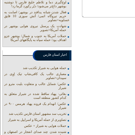
اوج‌گیری دما و تلاطم خلیج فارس تا دوشنبه
بوشهر داغ‌تر می‌شود/ دیّر رکورد گرما زد!
فعال شدن شبانه پدافند در بوشهر/ اصابت به
حریم نیروگاه اتمی/ آتش سوزی 10 قایق
عسلویه+نصاویر
شهادت یک پرسنل نیروی هوایی بوشهر در
حمله آمریکا+تصویر
حملات آمریکا به جنوب و شمال/ بوشهر جزو
اهداف بود/ حمله سپاه به پایگاههای آمریکا
اخبار استان فارس
حمله هوایی به شیراز تکذیب شد
معماری جالب یک کافی‌شاپ تیک اِوِی در
سپیدان+تصاویر
عکس/ شمایل جالب و متفاوت بلیت مترو در
شیراز
بقائی: پهپاد ساقط شده در شیراز متعلق به
کدام کشور منطقه است
عکس/ انهدام یک فروند پهپاد هرمس ۹۰۰ در
شیراز
تخریب سد مشهور استان فارس تکذیب شد
تصاویری از حمله آمریکا و اسراییل به شیراز
حملات هوایی به شیراز + عکس
شنیده شدن چند صدای انفجار در اصفهان و