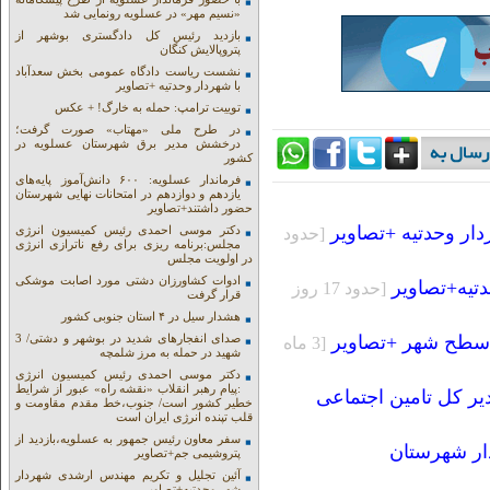
«نسیم مهر» در عسلویه رونمایی شد
بازدید رئیس کل دادگستری بوشهر از
پتروپالایش کنگان
نشست ریاست دادگاه عمومی بخش سعدآباد
با شهردار وحدتیه +تصاویر
توییت ترامپ: حمله به خارگ! + عکس
در طرح ملی «مهتاب» صورت گرفت؛
درخشش مدیر برق شهرستان عسلویه در
کشور
فرماندار عسلویه: ۶۰۰ دانش‌آموز پایه‌های
یازدهم و دوازدهم در امتحانات نهایی شهرستان
حضور داشتند+تصاویر
ر وحدتیه +تصاویر
دکتر موسی احمدی رئیس کمیسیون انرژی
[حدود
مجلس:برنامه ریزی برای رفع ناترازی انرژی
در اولویت مجلس
ادوات کشاورزان دشتی مورد اصابت موشکی
تیه+تصاویر
[حدود 17 روز
قرار گرفت
هشدار سیل در ۴ استان جنوبی کشور
ی سطح شهر +تصاویر
صدای انفجارهای شدید در بوشهر و دشتی/ 3
[3 ماه
شهید در حمله به مرز شلمچه
دکتر موسی احمدی رئیس کمیسیون انرژی
:پیام رهبر انقلاب «نقشه راه» عبور از شرایط
یر كل تامین اجتماعی
خطیر کشور است/ جنوب،خط مقدم مقاومت و
قلب تپنده انرژی ایران است
سفر معاون رئیس جمهور به عسلویه،بازدید از
دار شهرستان
پتروشیمی جم+تصاویر
آئین تجلیل و تکریم مهندس ارشدی شهردار
شهر وحدتیه+تصاویر