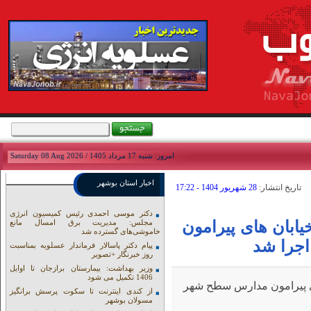
امروز: شنبه 17 مرداد 1405 / Saturday 08 Aug 2026
اخبار استان بوشهر
تاريخ انتشار:
28 شهريور 1404 - 17:22
دکتر موسی احمدی رئیس کمیسیون انرژی
ابان های پیرامون
مجلس: مدیریت برق امسال مانع
خاموشی‌های گسترده شد
جرا شد
پیام دکتر پاسالار فرماندار عسلویه بمناسبت
روز خبرنگار +تصویر
وزیر بهداشت: بیمارستان برازجان تا اوایل
1406 تکمیل می شود
ای پیرامون مدارس سطح شهر
از کندی اینترنت تا سکوت پرسش برانگیز
مسولان بوشهر