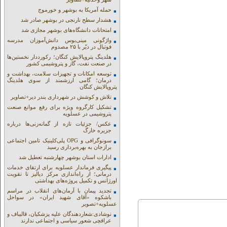
حمله آمریکا به بوشهر و خورموج
هشدار سطح نارنجی در بوشهر صادر شد
امتحانات دانشگاه‌های بوشهر مجازی شد
واژگونی مینی‌بوس دانش‌آموزان مدرسه
فوتبال در دیّر با ۲۵ مصدوم
هلدینگ پتروپالایش کنگان؛ رکورددار نخستین‌ها
در صنعت نفت، گاز و پتروشیمی کشور
توسعه امکانات و تجهیزات سلامت، بهداشت و
درمان؛ گامی ارزشمند از سوی هلدینگ
پتروپالایش کنگان
تلاش و کوشش در شهرداری بندر دیر+تصاویر
تشکیل کارگروه ویژه برای رفع موانع صنعت
پتروشیمی در عسلویه
عکس/ جزئیات تازه از گمانه‌زنی‌ها درباره
جزیره خارگ
سونوگرافی و OPG پلی‌کلینیک تامین اجتماعی
برازجان به بهره‌برداری رسید
ادارات استان بوشهر چهارشنبه تعطیل شد
پیگیری فرماندار عسلویه برای ارتقای خدمات
درمانی؛ از راه‌اندازی مرکز دیالیز تا تقویت
اورژانس و تکمیل پروژه‌های بهداشتی
تجدید پیمان با آرمان‌های انقلاب در مراسم
باشکوه «آقای شهید ایران» در سواحل
عسلویه+تصویر
نوشادی:شعاردهندگان علیه پزشکیان، قالیباف و
عراقچی شعور سیاسی و اجتماعی ندارند