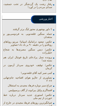
رفتار زشت یک گردشگر در تخت جمشید،
صدای مردم را در آورد!
اخبار ورزشی
5 داور بوشهری مجوز لیگ برتر گرفتند
حمله سنگین قلعه‌نویی به فردوسی‌پور و
منتقدان
عکس: صعود دراماتیک اسپانیا؛ مرینو رویاهای
رونالدو را در دقیقه ۹۰ بر باد داد+تصاویر
عکس/ دیس سنگین مصری‌ها به شجاع
خلیل‌زاده
پرونده نسل پرادعای تاریخ فوتبال ایران هم
بسته شد!
عکس/ توقیف خودروی سردار آزمون در
کرمان
کمی صبر کنید آقای قلعه‌نویی!
تصاویری از حال‌و هوای افتتاحیه جام‌جهانی
۲۰۲۶
چراغ سبز دوباره فرهاد مجیدی به استقلال
افشاگری وکیل بیرانوند از گاف‌ پرسپولیس
عکس/ استوری جدید سردار درباره خط
خوردن از تیم ملی
غم‌انگیزترین روزهای فرهاد مجیدی در خارج از
کشور