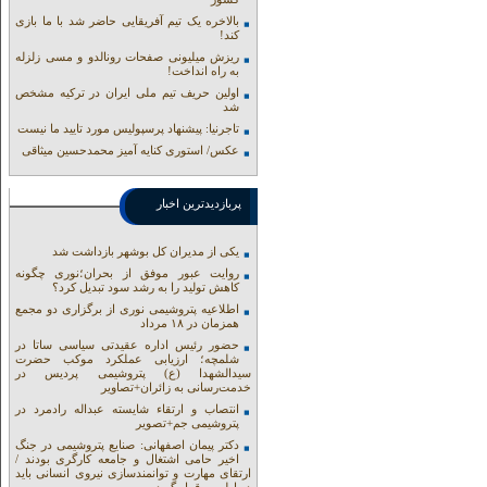
بالاخره یک تیم آفریقایی حاضر شد با ما بازی
کند!
ریزش میلیونی صفحات رونالدو و مسی زلزله
به راه انداخت!
اولین حریف تیم ملی ایران در ترکیه مشخص
شد
تاجرنیا: پیشنهاد پرسپولیس مورد تایید ما نیست
عکس/ استوری کنایه آمیز محمدحسین میثاقی
پربازدیدترین اخبار
یکی از مدیران کل بوشهر بازداشت شد
روایت عبور موفق از بحران؛نوری چگونه
کاهش تولید را به رشد سود تبدیل کرد؟
اطلاعیه پتروشیمی نوری از برگزاری دو مجمع
همزمان در ۱۸ مرداد
حضور رئیس اداره عقیدتی سیاسی ساتا در
شلمچه؛ ارزیابی عملکرد موکب حضرت
سیدالشهدا (ع) پتروشیمی پردیس در
خدمت‌رسانی به زائران+تصاویر
انتصاب و ارتقاء شایسته عبداله رادمرد در
پتروشیمی جم+تصویر
دکتر پیمان اصفهانی: صنایع پتروشیمی در جنگ
اخیر حامی اشتغال و جامعه کارگری بودند /
ارتقای مهارت و توانمندسازی نیروی انسانی باید