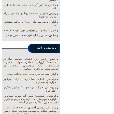
بالاخره یک تیم آفریقایی حاضر شد با ما بازی
کند!
ریزش میلیونی صفحات رونالدو و مسی زلزله
به راه انداخت!
اولین حریف تیم ملی ایران در ترکیه مشخص
شد
تاجرنیا: پیشنهاد پرسپولیس مورد تایید ما نیست
عکس/ استوری کنایه آمیز محمدحسین میثاقی
پربازدیدترین اخبار
حضور رئیس اداره عقیدتی سیاسی ساتا در
شلمچه؛ ارزیابی عملکرد موکب حضرت
سیدالشهدا (ع) پتروشیمی پردیس در
خدمت‌رسانی به زائران+تصاویر
اولین مصاحبه سرپرست جدید مالیاتی بوشهر
براساس اعلام استانداری ادارات بوشهر
چهارشنبه تعطیل شد
پتروشیمی خارگ، درآمدی ۵۰ میلیون دلاری
خلق کرد
فرماندار عسلویه؛ تأمین آب شرب مهم‌ترین
اولویت شهرستان است/رضایت مردم مهم‌ترین
معیار سنجش عملکرد مدیران است
پیام دکتر موسی احمدی نماینده جنوب استان
بوشهر خطاب به مهندس سخاوت اسدی رییس