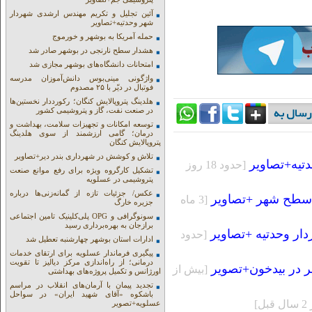
آئین تجلیل و تکریم مهندس ارشدی شهردار
شهر وحدتیه+تصاویر
حمله آمریکا به بوشهر و خورموج
هشدار سطح نارنجی در بوشهر صادر شد
امتحانات دانشگاه‌های بوشهر مجازی شد
واژگونی مینی‌بوس دانش‌آموزان مدرسه
فوتبال در دیّر با ۲۵ مصدوم
هلدینگ پتروپالایش کنگان؛ رکورددار نخستین‌ها
در صنعت نفت، گاز و پتروشیمی کشور
توسعه امکانات و تجهیزات سلامت، بهداشت و
درمان؛ گامی ارزشمند از سوی هلدینگ
پتروپالایش کنگان
تلاش و کوشش در شهرداری بندر دیر+تصاویر
تیه+تصاویر
[حدود 18 روز
تشکیل کارگروه ویژه برای رفع موانع صنعت
پتروشیمی در عسلویه
عکس/ جزئیات تازه از گمانه‌زنی‌ها درباره
ی سطح شهر +تصاویر
[3 ماه
جزیره خارگ
سونوگرافی و OPG پلی‌کلینیک تامین اجتماعی
برازجان به بهره‌برداری رسید
ر وحدتیه +تصاویر
[حدود
ادارات استان بوشهر چهارشنبه تعطیل شد
پیگیری فرماندار عسلویه برای ارتقای خدمات
درمانی؛ از راه‌اندازی مرکز دیالیز تا تقویت
 در بیدخون+تصویر
[بيش از
اورژانس و تکمیل پروژه‌های بهداشتی
تجدید پیمان با آرمان‌های انقلاب در مراسم
باشکوه «آقای شهید ایران» در سواحل
ل]
عسلویه+تصویر