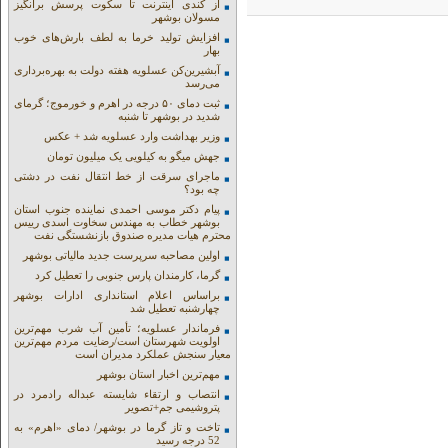
از کندی اینترنت تا سکوت پرسش برانگیز
مسولان بوشهر
افزایش تولید خرما به لطف بارش‌های خوب
بهار
آبشیرین‌کن عسلویه هفته دولت به بهره‌برداری
می‌رسد
ثبت دمای ۵۰ درجه در اهرم و خورموج؛ گرمای
شدید در بوشهر تا شنبه
وزیر بهداشت وارد عسلویه شد + عکس
جهش میگو به کیلویی یک میلیون تومان
ماجرای سرقت از خط انتقال نفت در دشتی
چه بود؟
پیام دکتر موسی احمدی نماینده جنوب استان
بوشهر خطاب به مهندس سخاوت اسدی رییس
محترم هیات مدیره صندوق بازنشستگی نفت
اولین مصاحبه سرپرست جدید مالیاتی بوشهر
گرما، کارمندان پارس جنوبی را تعطیل کرد
براساس اعلام استانداری ادارات بوشهر
چهارشنبه تعطیل شد
فرماندار عسلویه؛ تأمین آب شرب مهم‌ترین
اولویت شهرستان است/رضایت مردم مهم‌ترین
معیار سنجش عملکرد مدیران است
مهم‌ترین اخبار استان بوشهر
انتصاب و ارتقاء شایسته عبداله رادمرد در
پتروشیمی جم+تصویر
تاخت و تاز گرما در بوشهر/ دمای «اهرم» به
52 درجه رسید