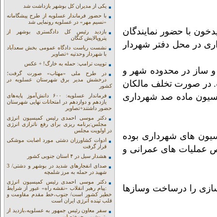
یکی از مدیران کل بوشهر بازداشت شد
با حضور فرماندار عسلویه از طرح پیشگامانه
«نسیم مهر» در عسلویه رونمایی شد
خون با حضور نمایندگان
بازدید رئیس کل دادگستری بوشهر از
پتروپالایش کنگان
ری در محل دفتر شهردار
نشست ریاست دادگاه عمومی بخش سعدآباد
با شهردار وحدتیه +تصاویر
توییت ترامپ: حمله به خارگ! + عکس
 ساز در محدوده شهر و
در طرح ملی «مهتاب» صورت گرفت؛
درخشش مدیر برق شهرستان عسلویه در
. در صورت تخلف مالکان
کشور
سیون ماده صد شهرداری
فرماندار عسلویه: ۶۰۰ دانش‌آموز پایه‌های
یازدهم و دوازدهم در امتحانات نهایی شهرستان
حضور داشتند+تصاویر
دکتر موسی احمدی رئیس کمیسیون انرژی
مجلس:برنامه ریزی برای رفع ناترازی انرژی
در اولویت مجلس
یون های شهرداری بوده
ادوات کشاورزان دشتی مورد اصابت موشکی
قرار گرفت
ص عملیات های عمرانی و
هشدار سیل در ۴ استان جنوبی کشور
صدای انفجارهای شدید در بوشهر و دشتی/ 3
شهید در حمله به مرز شلمچه
دکتر موسی احمدی رئیس کمیسیون انرژی
سازی را درساخت وسازها
:پیام رهبر انقلاب «نقشه راه» عبور از شرایط
خطیر کشور است/ جنوب،خط مقدم مقاومت و
قلب تپنده انرژی ایران است
سفر معاون رئیس جمهور به عسلویه،بازدید از
پتروشیمی جم+تصاویر