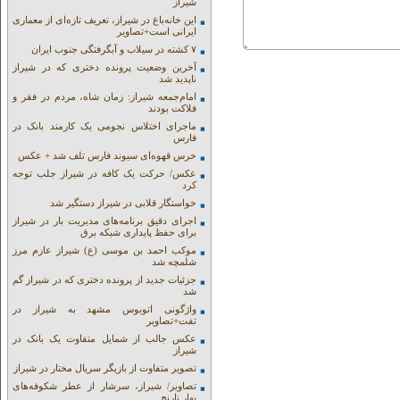
شیراز
این خانه‌باغ در شیراز، تعریف تازه‌ای از معماری
ایرانی است+تصاویر
۷ کشته در سیلاب و آبگرفتگی جنوب ایران
آخرین وضعیت پرونده دختری که در شیراز
ناپدید شد
امام‌جمعه شیراز: زمان شاه، مردم در فقر و
فلاکت بودند
ماجرای اختلاس نجومی یک کارمند بانک در
فارس
خرس قهوه‌ای سیوند فارس تلف شد + عکس
عکس/ حرکت یک کافه در شیراز جلب توجه
کرد
خواستگار قلابی در شیراز دستگیر شد
اجرای دقیق برنامه‌های مدیریت بار در شیراز
برای حفظ پایداری شبکه برق
موکب احمد بن موسی (ع) شیراز عازم مرز
شلمچه شد
جزئیات جدید از پرونده دختری که در شیراز گم
شد
واژگونی اتوبوس مشهد به شیراز در
تفت+تصاویر
عکس جالب از شمایل متفاوت یک بانک در
شیراز
تصویر متفاوت از بازیگر سریال مختار در شیراز
تصاویر/ شیراز، سرشار از عطر شکوفه‌های
بهار نارنج