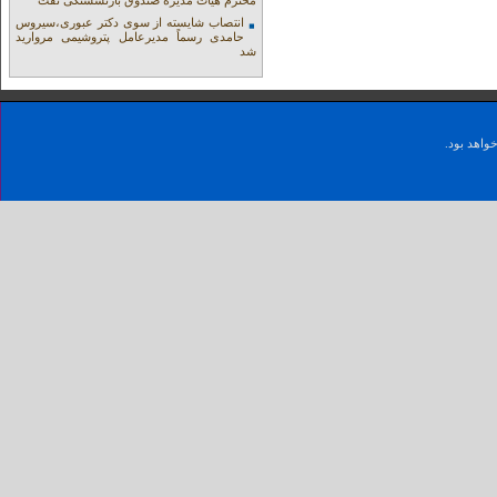
محترم هیات مدیره صندوق بازنشستگی نفت
انتصاب شایسته از سوی دکتر عبوری،سیروس
حامدی رسماً مدیرعامل پتروشیمی مروارید
شد
واهد بود.