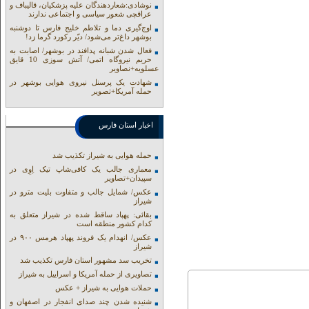
نوشادی:شعاردهندگان علیه پزشکیان، قالیباف و
عراقچی شعور سیاسی و اجتماعی ندارند
اوج‌گیری دما و تلاطم خلیج فارس تا دوشنبه
بوشهر داغ‌تر می‌شود/ دیّر رکورد گرما زد!
فعال شدن شبانه پدافند در بوشهر/ اصابت به
حریم نیروگاه اتمی/ آتش سوزی 10 قایق
عسلویه+نصاویر
شهادت یک پرسنل نیروی هوایی بوشهر در
حمله آمریکا+تصویر
اخبار استان فارس
حمله هوایی به شیراز تکذیب شد
معماری جالب یک کافی‌شاپ تیک اِوِی در
سپیدان+تصاویر
عکس/ شمایل جالب و متفاوت بلیت مترو در
شیراز
بقائی: پهپاد ساقط شده در شیراز متعلق به
کدام کشور منطقه است
عکس/ انهدام یک فروند پهپاد هرمس ۹۰۰ در
شیراز
تخریب سد مشهور استان فارس تکذیب شد
تصاویری از حمله آمریکا و اسراییل به شیراز
حملات هوایی به شیراز + عکس
شنیده شدن چند صدای انفجار در اصفهان و