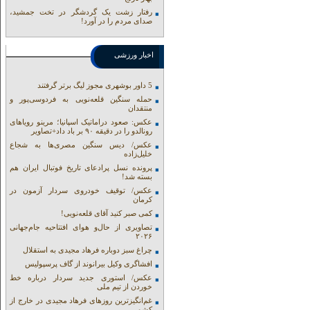
رفتار زشت یک گردشگر در تخت جمشید،
صدای مردم را در آورد!
اخبار ورزشی
5 داور بوشهری مجوز لیگ برتر گرفتند
حمله سنگین قلعه‌نویی به فردوسی‌پور و
منتقدان
عکس: صعود دراماتیک اسپانیا؛ مرینو رویاهای
رونالدو را در دقیقه ۹۰ بر باد داد+تصاویر
عکس/ دیس سنگین مصری‌ها به شجاع
خلیل‌زاده
پرونده نسل پرادعای تاریخ فوتبال ایران هم
بسته شد!
عکس/ توقیف خودروی سردار آزمون در
کرمان
کمی صبر کنید آقای قلعه‌نویی!
تصاویری از حال‌و هوای افتتاحیه جام‌جهانی
۲۰۲۶
چراغ سبز دوباره فرهاد مجیدی به استقلال
افشاگری وکیل بیرانوند از گاف‌ پرسپولیس
عکس/ استوری جدید سردار درباره خط
خوردن از تیم ملی
غم‌انگیزترین روزهای فرهاد مجیدی در خارج از
کشور