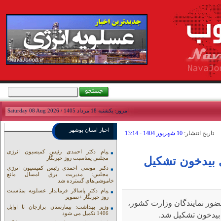
امروز: يکشنبه 18 مرداد 1405 / Saturday 08 Aug 2026
اخبار استان بوشهر
تاريخ انتشار:
10 شهريور 1404 - 13:14
پیام دکتر احمدی رئیس کمیسیون انرژی
ه ۱۰۰ شهرداری بیدخون تشکیل
مجلس یمناسبت روز خبرنگار
دکتر موسی احمدی رئیس کمیسیون انرژی
مجلس: مدیریت برق امسال مانع
خاموشی‌های گسترده شد
پیام دکتر پاسالار فرماندار عسلویه بمناسبت
روز خبرنگار +تصویر
ضور نمایندگان وزارت کشور،
وزیر بهداشت: بیمارستان برازجان تا اوایل
1406 تکمیل می شود
 بیدخون تشکیل شد.