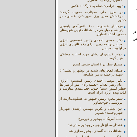
توییت ترامپ: حمله به خارگ! + عکس
زی
در طرح ملی «مهتاب» صورت گرفت؛
درخشش مدیر برق شهرستان عسلویه در
کشور
فرماندار عسلویه: ۶۰۰ دانش‌آموز پایه‌های
یازدهم و دوازدهم در امتحانات نهایی شهرستان
در
حضور داشتند+تصاویر
وولت پیش‌بینی
دکتر موسی احمدی رئیس کمیسیون انرژی
مجلس:برنامه ریزی برای رفع ناترازی انرژی
در اولویت مجلس
ادوات کشاورزان دشتی مورد اصابت موشکی
قرار گرفت
هشدار سیل در ۴ استان جنوبی کشور
صدای انفجارهای شدید در بوشهر و دشتی/ 3
شهید در حمله به مرز شلمچه
دکتر موسی احمدی رئیس کمیسیون انرژی
:پیام رهبر انقلاب «نقشه راه» عبور از شرایط
خطیر کشور است/ جنوب،خط مقدم مقاومت و
قلب تپنده انرژی ایران است
سفر معاون رئیس جمهور به عسلویه،بازدید از
پتروشیمی جم+تصاویر
آئین تجلیل و تکریم مهندس ارشدی شهردار
شهر وحدتیه+تصاویر
حمله آمریکا به بوشهر و خورموج
هشدار سطح نارنجی در بوشهر صادر شد
امتحانات دانشگاه‌های بوشهر مجازی شد