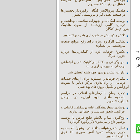
واژگونی مینی‌بوس دانش‌آموزان مدرسه
فوتبال در دیّر با ۲۵ مصدوم
هلدینگ پتروپالایش کنگان؛ رکورددار نخستین‌ها
در صنعت نفت، گاز و پتروشیمی کشور
توسعه امکانات و تجهیزات سلامت، بهداشت و
درمان؛ گامی ارزشمند از سوی هلدینگ
پتروپالایش کنگان
تلاش و کوشش در شهرداری بندر دیر+تصاویر
تشکیل کارگروه ویژه برای رفع موانع صنعت
پتروشیمی در عسلویه
 کیلومتر سیم به
عکس/ جزئیات تازه از گمانه‌زنی‌ها درباره
جزیره خارگ
افتتاح ۶۱ مگاوات نیروگاه خورشیدی، آغاز عملیات اجرایی احداث ۷۶۴
سونوگرافی و OPG پلی‌کلینیک تامین اجتماعی
ستان و بهره‌برداری از ۲۵۰ نیروگاه
برازجان به بهره‌برداری رسید
ادارات استان بوشهر چهارشنبه تعطیل شد
پیگیری فرماندار عسلویه برای ارتقای خدمات
درمانی؛ از راه‌اندازی مرکز دیالیز تا تقویت
اورژانس و تکمیل پروژه‌های بهداشتی
تجدید پیمان با آرمان‌های انقلاب در مراسم
باشکوه «آقای شهید ایران» در سواحل
عسلویه+تصویر
نوشادی:شعاردهندگان علیه پزشکیان، قالیباف و
عراقچی شعور سیاسی و اجتماعی ندارند
اوج‌گیری دما و تلاطم خلیج فارس تا دوشنبه
بوشهر داغ‌تر می‌شود/ دیّر رکورد گرما زد!
فعال شدن شبانه پدافند در بوشهر/ اصابت به
حریم نیروگاه اتمی/ آتش سوزی 10 قایق
عسلویه+نصاویر