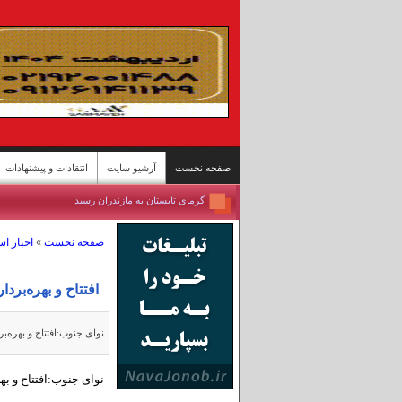
صفحه نخست
آرشیو سایت
انتقادات و پیشنهادات
مسابقات اسبدوانی کورس بهاره گنبدکاووس
برداشت برنج از شالیزارهای شمال - سوادکوه
صفحه نخست
»
اخبار ا
تازه‌ترین وضعیت تنگه هرمز
ییلاقات سوادکوه؛ پناهگاه خنک در اوج گرمای تابستا
مسابقات کشتی سنتی لوچو - روستای چرات
افتتاح و بهره‌برداری از ۴۸ پروژه شرکت توزیع نیروی برق استان بو
روستای گردشگری قلات - شیراز
پل محور «رودان - بندرعباس» پس حمله آمریکا
نوای جنوب:افتتاح و بهره‌برداری از ۴۸ پروژه شرکت توزیع نیروی برق استان 
بندرعباس جان ایران
مسافران دریاچه «زنده» ارومیه
نوای جنوب:افتتاح و بهره‌برداری از ۴۸ پروژه شرکت توزیع نیروی
گرمای تابستان به مازندران رسید