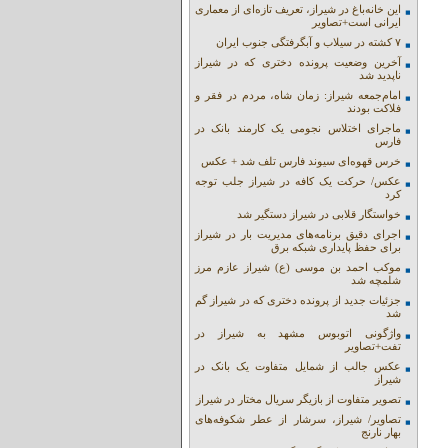
این خانه‌باغ در شیراز، تعریف تازه‌ای از معماری
ایرانی است+تصاویر
۷ کشته در سیلاب و آبگرفتگی جنوب ایران
آخرین وضعیت پرونده دختری که در شیراز
ناپدید شد
امام‌جمعه شیراز: زمان شاه، مردم در فقر و
فلاکت بودند
ماجرای اختلاس نجومی یک کارمند بانک در
فارس
خرس قهوه‌ای سیوند فارس تلف شد + عکس
عکس/ حرکت یک کافه در شیراز جلب توجه
کرد
خواستگار قلابی در شیراز دستگیر شد
اجرای دقیق برنامه‌های مدیریت بار در شیراز
برای حفظ پایداری شبکه برق
موکب احمد بن موسی (ع) شیراز عازم مرز
شلمچه شد
جزئیات جدید از پرونده دختری که در شیراز گم
شد
واژگونی اتوبوس مشهد به شیراز در
تفت+تصاویر
عکس جالب از شمایل متفاوت یک بانک در
شیراز
تصویر متفاوت از بازیگر سریال مختار در شیراز
تصاویر/ شیراز، سرشار از عطر شکوفه‌های
بهار نارنج