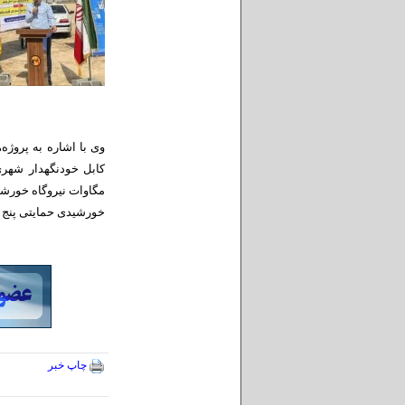
خورشیدی حمایتی پنج ک
چاپ خبر