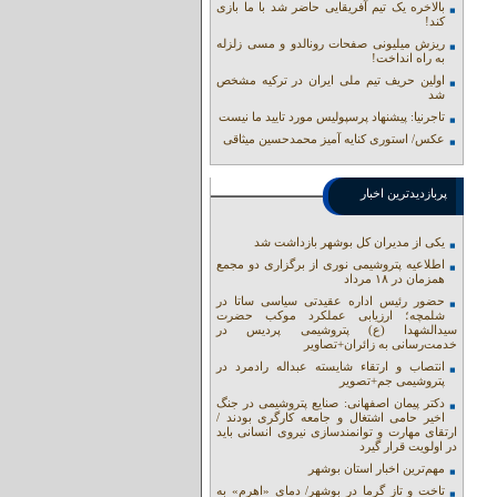
بالاخره یک تیم آفریقایی حاضر شد با ما بازی
کند!
ریزش میلیونی صفحات رونالدو و مسی زلزله
به راه انداخت!
اولین حریف تیم ملی ایران در ترکیه مشخص
شد
تاجرنیا: پیشنهاد پرسپولیس مورد تایید ما نیست
عکس/ استوری کنایه آمیز محمدحسین میثاقی
پربازدیدترین اخبار
یکی از مدیران کل بوشهر بازداشت شد
اطلاعیه پتروشیمی نوری از برگزاری دو مجمع
همزمان در ۱۸ مرداد
حضور رئیس اداره عقیدتی سیاسی ساتا در
شلمچه؛ ارزیابی عملکرد موکب حضرت
سیدالشهدا (ع) پتروشیمی پردیس در
خدمت‌رسانی به زائران+تصاویر
انتصاب و ارتقاء شایسته عبداله رادمرد در
پتروشیمی جم+تصویر
دکتر پیمان اصفهانی: صنایع پتروشیمی در جنگ
اخیر حامی اشتغال و جامعه کارگری بودند /
ارتقای مهارت و توانمندسازی نیروی انسانی باید
در اولویت قرار گیرد
مهم‌ترین اخبار استان بوشهر
تاخت و تاز گرما در بوشهر/ دمای «اهرم» به