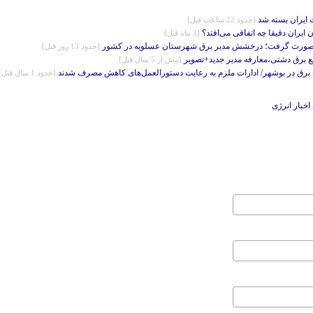
ایران بسته شد
[حدود 22 ساعت قبل]
ایران دقیقا چه اتفاقی می‌افتد؟
[3 ماه قبل]
صورت گرفت؛ درخشش مدیر برق شهرستان عسلویه در کشور
[حدود 13 روز قبل]
 برق دشتی،معارفه مدیر جدید+تصویر
[بيش از 5 سال قبل]
[حدود 1 سال قبل]
اخبار انرژی