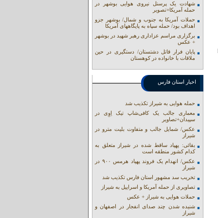
شهادت یک پرسنل نیروی هوایی بوشهر در
حمله آمریکا+تصویر
حملات آمریکا به جنوب و شمال/ بوشهر جزو
اهداف بود/ حمله سپاه به پایگاههای آمریکا
برگزاری مراسم عزاداری رهبر شهید در بوشهر
+ عکس
پایان فرار قاتل دشتستان/ دستگیری در حین
ملاقات با خانواده در کوهستان
اخبار استان فارس
حمله هوایی به شیراز تکذیب شد
معماری جالب یک کافی‌شاپ تیک اِوِی در
سپیدان+تصاویر
عکس/ شمایل جالب و متفاوت بلیت مترو در
شیراز
بقائی: پهپاد ساقط شده در شیراز متعلق به
کدام کشور منطقه است
عکس/ انهدام یک فروند پهپاد هرمس ۹۰۰ در
شیراز
تخریب سد مشهور استان فارس تکذیب شد
تصاویری از حمله آمریکا و اسراییل به شیراز
حملات هوایی به شیراز + عکس
شنیده شدن چند صدای انفجار در اصفهان و
شیراز