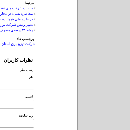
مرتبط:
»
حساب‌ شرکت ملی نفت 
»
محاصره نفتی؛ در مخازن 
»
در طرح ملی «مهتاب» 
»
تغییر رئیس شرکت توزیع
»
رشد ۳۱ درصدی مصرف برق در بوشهر/ ادارات ملزم به رعایت دستورالعمل‌های کاهش مصرف شدند
برچسب ها:
شرکت توزیع برق استان
,
نظرات کاربران
ارسال نظر
نام:
ايميل:
وب سايت: