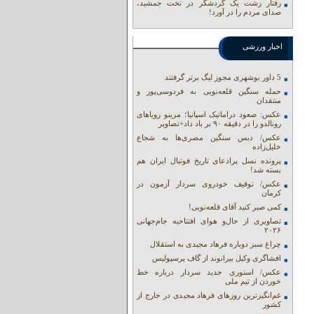
رفتار زشت یک گردشگر در تخت جمشید،
صدای مردم را در آورد!
اخبار ورزشی
5 داور بوشهری مجوز لیگ برتر گرفتند
حمله سنگین قلعه‌نویی به فردوسی‌پور و
منتقدان
عکس: صعود دراماتیک اسپانیا؛ مرینو رویاهای
رونالدو را در دقیقه ۹۰ بر باد داد+تصاویر
عکس/ دیس سنگین مصری‌ها به شجاع
خلیل‌زاده
پرونده نسل پرادعای تاریخ فوتبال ایران هم
بسته شد!
عکس/ توقیف خودروی سردار آزمون در
کرمان
کمی صبر کنید آقای قلعه‌نویی!
تصاویری از حال‌و هوای افتتاحیه جام‌جهانی
۲۰۲۶
چراغ سبز دوباره فرهاد مجیدی به استقلال
افشاگری وکیل بیرانوند از گاف‌ پرسپولیس
عکس/ استوری جدید سردار درباره خط
خوردن از تیم ملی
غم‌انگیزترین روزهای فرهاد مجیدی در خارج از
کشور