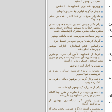
شدید در بوشهر تا شنبه
وزه برق با
وزیر بهداشت وارد عسلویه شد + عکس
جهش میگو به کیلویی یک میلیون تومان
ماجرای سرقت از خط انتقال نفت در دشتی
چه بود؟
وع
پیام دکتر موسی احمدی نماینده جنوب استان
بوشهر خطاب به مهندس سخاوت اسدی رییس
ر با اعتباری
محترم هیات مدیره صندوق بازنشستگی نفت
ایی
اولین مصاحبه سرپرست جدید مالیاتی بوشهر
گرما، کارمندان پارس جنوبی را تعطیل کرد
براساس اعلام استانداری ادارات بوشهر
چهارشنبه تعطیل شد
زی
فرماندار عسلویه؛ تأمین آب شرب مهم‌ترین
اولویت شهرستان است/رضایت مردم مهم‌ترین
اه خورشیدی با ظرفیت ۱۵ مگاوات
معیار سنجش عملکرد مدیران است
مهم‌ترین اخبار استان بوشهر
انتصاب و ارتقاء شایسته عبداله رادمرد در
پتروشیمی جم+تصویر
اث
تاخت و تاز گرما در بوشهر/ دمای «اهرم» به
52 درجه رسید
یکی از مدیران کل بوشهر بازداشت شد
با حضور فرماندار عسلویه از طرح پیشگامانه
ای
«نسیم مهر» در عسلویه رونمایی شد
بازدید رئیس کل دادگستری بوشهر از
با
پتروپالایش کنگان
نشست ریاست دادگاه عمومی بخش سعدآباد
با شهردار وحدتیه +تصاویر