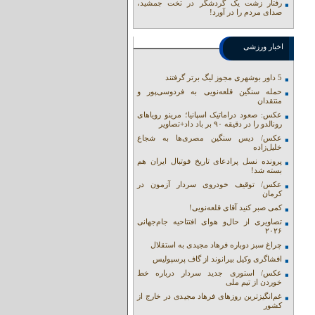
رفتار زشت یک گردشگر در تخت جمشید،
صدای مردم را در آورد!
اخبار ورزشی
5 داور بوشهری مجوز لیگ برتر گرفتند
حمله سنگین قلعه‌نویی به فردوسی‌پور و
منتقدان
عکس: صعود دراماتیک اسپانیا؛ مرینو رویاهای
رونالدو را در دقیقه ۹۰ بر باد داد+تصاویر
عکس/ دیس سنگین مصری‌ها به شجاع
خلیل‌زاده
پرونده نسل پرادعای تاریخ فوتبال ایران هم
بسته شد!
عکس/ توقیف خودروی سردار آزمون در
کرمان
کمی صبر کنید آقای قلعه‌نویی!
تصاویری از حال‌و هوای افتتاحیه جام‌جهانی
۲۰۲۶
چراغ سبز دوباره فرهاد مجیدی به استقلال
افشاگری وکیل بیرانوند از گاف‌ پرسپولیس
عکس/ استوری جدید سردار درباره خط
خوردن از تیم ملی
غم‌انگیزترین روزهای فرهاد مجیدی در خارج از
کشور