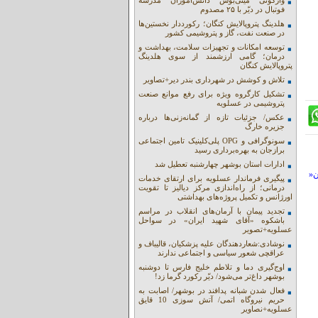
واژگونی مینی‌بوس دانش‌آموزان مدرسه
فوتبال در دیّر با ۲۵ مصدوم
هلدینگ پتروپالایش کنگان؛ رکورددار نخستین‌ها
در صنعت نفت، گاز و پتروشیمی کشور
توسعه امکانات و تجهیزات سلامت، بهداشت و
درمان؛ گامی ارزشمند از سوی هلدینگ
پتروپالایش کنگان
تلاش و کوشش در شهرداری بندر دیر+تصاویر
تشکیل کارگروه ویژه برای رفع موانع صنعت
پتروشیمی در عسلویه
عکس/ جزئیات تازه از گمانه‌زنی‌ها درباره
جزیره خارگ
سونوگرافی و OPG پلی‌کلینیک تامین اجتماعی
برازجان به بهره‌برداری رسید
ادارات استان بوشهر چهارشنبه تعطیل شد
ن«
پیگیری فرماندار عسلویه برای ارتقای خدمات
درمانی؛ از راه‌اندازی مرکز دیالیز تا تقویت
اورژانس و تکمیل پروژه‌های بهداشتی
تجدید پیمان با آرمان‌های انقلاب در مراسم
باشکوه «آقای شهید ایران» در سواحل
عسلویه+تصویر
نوشادی:شعاردهندگان علیه پزشکیان، قالیباف و
عراقچی شعور سیاسی و اجتماعی ندارند
اوج‌گیری دما و تلاطم خلیج فارس تا دوشنبه
بوشهر داغ‌تر می‌شود/ دیّر رکورد گرما زد!
فعال شدن شبانه پدافند در بوشهر/ اصابت به
حریم نیروگاه اتمی/ آتش سوزی 10 قایق
عسلویه+نصاویر