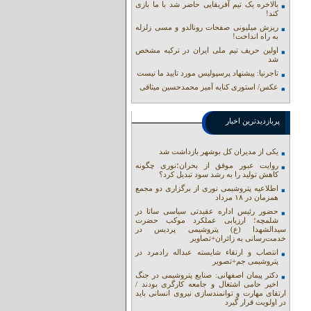
بالاخره یک تیم آفریقایی حاضر شد با ما بازی
کند!
ریزش میلیونی صفحات رونالدو و مسی زلزله
به راه انداخت!
اولین حریف تیم ملی ایران در ترکیه مشخص
شد
تاجرنیا: پیشنهاد پرسپولیس مورد تایید ما نیست
عکس/ استوری کنایه آمیز محمدحسین میثاقی
پربازدیدترین اخبار
یکی از مدیران کل بوشهر بازداشت شد
روایت عبور موفق از بحران؛نوری چگونه
کاهش تولید را به رشد سود تبدیل کرد؟
اطلاعیه پتروشیمی نوری از برگزاری دو مجمع
همزمان در ۱۸ مرداد
حضور رئیس اداره عقیدتی سیاسی ساتا در
شلمچه؛ ارزیابی عملکرد موکب حضرت
سیدالشهدا (ع) پتروشیمی پردیس در
خدمت‌رسانی به زائران+تصاویر
انتصاب و ارتقاء شایسته عبداله رادمرد در
پتروشیمی جم+تصویر
دکتر پیمان اصفهانی: صنایع پتروشیمی در جنگ
اخیر حامی اشتغال و جامعه کارگری بودند /
ارتقای مهارت و توانمندسازی نیروی انسانی باید
در اولویت قرار گیرد