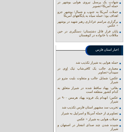
شهادت یک پرسنل نیروی هوایی بوشهر در
حمله آمریکا+تصویر
حملات آمریکا به جنوب و شمال/ بوشهر جزو
اهداف بود/ حمله سپاه به پایگاههای آمریکا
برگزاری مراسم عزاداری رهبر شهید در بوشهر
+ عکس
پایان فرار قاتل دشتستان/ دستگیری در حین
ملاقات با خانواده در کوهستان
اخبار استان فارس
حمله هوایی به شیراز تکذیب شد
معماری جالب یک کافی‌شاپ تیک اِوِی در
سپیدان+تصاویر
عکس/ شمایل جالب و متفاوت بلیت مترو در
شیراز
بقائی: پهپاد ساقط شده در شیراز متعلق به
کدام کشور منطقه است
عکس/ انهدام یک فروند پهپاد هرمس ۹۰۰ در
شیراز
تخریب سد مشهور استان فارس تکذیب شد
تصاویری از حمله آمریکا و اسراییل به شیراز
حملات هوایی به شیراز + عکس
شنیده شدن چند صدای انفجار در اصفهان و
شیراز