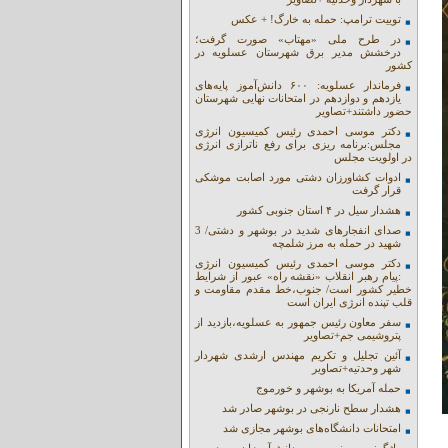
توییت ترامپ: حمله به خارگ! + عکس
در طرح ملی «مهتاب» صورت گرفت؛
درخشش مدیر برق شهرستان عسلویه در
کشور
فرماندار عسلویه: ۶۰۰ دانش‌آموز پایه‌های
یازدهم و دوازدهم در امتحانات نهایی شهرستان
حضور داشتند+تصاویر
دکتر موسی احمدی رئیس کمیسیون انرژی
مجلس:برنامه ریزی برای رفع ناترازی انرژی
در اولویت مجلس
ادوات کشاورزان دشتی مورد اصابت موشکی
قرار گرفت
هشدار سیل در ۴ استان جنوبی کشور
صدای انفجارهای شدید در بوشهر و دشتی/ 3
شهید در حمله به مرز شلمچه
دکتر موسی احمدی رئیس کمیسیون انرژی
:پیام رهبر انقلاب «نقشه راه» عبور از شرایط
خطیر کشور است/ جنوب،خط مقدم مقاومت و
قلب تپنده انرژی ایران است
سفر معاون رئیس جمهور به عسلویه،بازدید از
پتروشیمی جم+تصاویر
آئین تجلیل و تکریم مهندس ارشدی شهردار
شهر وحدتیه+تصاویر
حمله آمریکا به بوشهر و خورموج
هشدار سطح نارنجی در بوشهر صادر شد
امتحانات دانشگاه‌های بوشهر مجازی شد