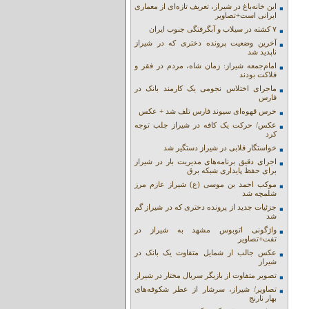
این خانه‌باغ در شیراز، تعریف تازه‌ای از معماری
ایرانی است+تصاویر
۷ کشته در سیلاب و آبگرفتگی جنوب ایران
آخرین وضعیت پرونده دختری که در شیراز
ناپدید شد
امام‌جمعه شیراز: زمان شاه، مردم در فقر و
فلاکت بودند
ماجرای اختلاس نجومی یک کارمند بانک در
فارس
خرس قهوه‌ای سیوند فارس تلف شد + عکس
عکس/ حرکت یک کافه در شیراز جلب توجه
کرد
خواستگار قلابی در شیراز دستگیر شد
اجرای دقیق برنامه‌های مدیریت بار در شیراز
برای حفظ پایداری شبکه برق
موکب احمد بن موسی (ع) شیراز عازم مرز
شلمچه شد
جزئیات جدید از پرونده دختری که در شیراز گم
شد
واژگونی اتوبوس مشهد به شیراز در
تفت+تصاویر
عکس جالب از شمایل متفاوت یک بانک در
شیراز
تصویر متفاوت از بازیگر سریال مختار در شیراز
تصاویر/ شیراز، سرشار از عطر شکوفه‌های
بهار نارنج