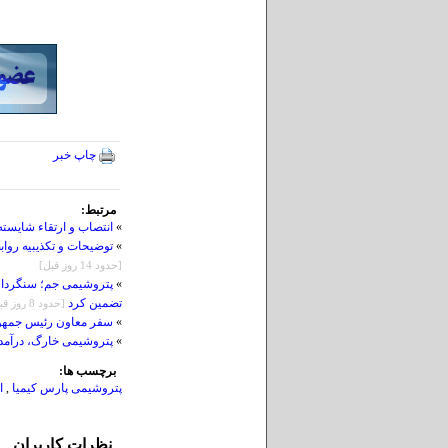
چاپ خبر
مرتبط:
»
انتصاب و ارتقاء شایسته
»
توضیحات و تکذیبیه روا
[حدود 14 روز قبل]
»
پتروشیمی جم؛ سنگردار 
تضمین کرد
[حدود 8 روز قبل]
»
سفر معاون رئیس جمهور 
»
پتروشیمی خارگ، درآمدی ۵۰ میلیون دلاری خلق
برچسب ها:
پتروشیمی پارس کیمیا
,
ا
نظرات کاربران