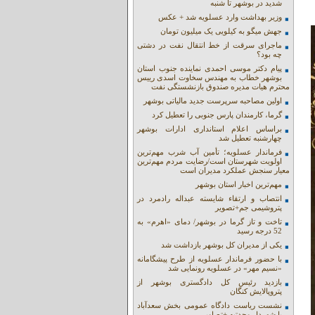
شدید در بوشهر تا شنبه
وزیر بهداشت وارد عسلویه شد + عکس
جهش میگو به کیلویی یک میلیون تومان
ماجرای سرقت از خط انتقال نفت در دشتی
چه بود؟
پیام دکتر موسی احمدی نماینده جنوب استان
بوشهر خطاب به مهندس سخاوت اسدی رییس
محترم هیات مدیره صندوق بازنشستگی نفت
اولین مصاحبه سرپرست جدید مالیاتی بوشهر
گرما، کارمندان پارس جنوبی را تعطیل کرد
براساس اعلام استانداری ادارات بوشهر
چهارشنبه تعطیل شد
فرماندار عسلویه؛ تأمین آب شرب مهم‌ترین
اولویت شهرستان است/رضایت مردم مهم‌ترین
معیار سنجش عملکرد مدیران است
مهم‌ترین اخبار استان بوشهر
انتصاب و ارتقاء شایسته عبداله رادمرد در
پتروشیمی جم+تصویر
تاخت و تاز گرما در بوشهر/ دمای «اهرم» به
52 درجه رسید
یکی از مدیران کل بوشهر بازداشت شد
با حضور فرماندار عسلویه از طرح پیشگامانه
«نسیم مهر» در عسلویه رونمایی شد
بازدید رئیس کل دادگستری بوشهر از
پتروپالایش کنگان
نشست ریاست دادگاه عمومی بخش سعدآباد
با شهردار وحدتیه +تصاویر