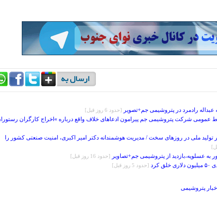
 عبداله رادمرد در پتروشیمی جم+تصویر
[حدود 6 روز قبل]
بط عمومی شرکت پتروشیمی جم پیرامون ادعاهای خلاف واقع درباره »اخراج کارگران رستورا
تولید ملی در روزهای سخت / مدیریت هوشمندانه دکتر امیر اکبری، امنیت صنعتی کشور را
به عسلویه،بازدید از پتروشیمی جم+تصاویر
[حدود 16 روز قبل]
 کرد
[حدود 5 روز قبل]
خبار پتروشیمی