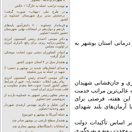
توییت ترامپ: حمله به خارگ! + عکس
در طرح ملی «مهتاب» صورت گرفت؛
درخشش مدیر برق شهرستان عسلویه در
کشور
فرماندار عسلویه: ۶۰۰ دانش‌آموز پایه‌های
یازدهم و دوازدهم در امتحانات نهایی شهرستان
حضور داشتند+تصاویر
دکتر موسی احمدی رئیس کمیسیون انرژی
رمانی استان بوشهر به
مجلس:برنامه ریزی برای رفع ناترازی انرژی
در اولویت مجلس
ادوات کشاورزان دشتی مورد اصابت موشکی
قرار گرفت
هشدار سیل در ۴ استان جنوبی کشور
صدای انفجارهای شدید در بوشهر و دشتی/ 3
شهید در حمله به مرز شلمچه
دکتر موسی احمدی رئیس کمیسیون انرژی
اری و جان‌فشانی شهیدان
:پیام رهبر انقلاب «نقشه راه» عبور از شرایط
خطیر کشور است/ جنوب،خط مقدم مقاومت و
قلب تپنده انرژی ایران است
 عالی‌ترین مراتب خدمت
سفر معاون رئیس جمهور به عسلویه،بازدید از
این هفته، فرصتی برای
پتروشیمی جم+تصاویر
آئین تجلیل و تکریم مهندس ارشدی شهردار
آرمان‌های بلند شهدای
شهر وحدتیه+تصاویر
حمله آمریکا به بوشهر و خورموج
هشدار سطح نارنجی در بوشهر صادر شد
بر اساس تأکیدات دولت
امتحانات دانشگاه‌های بوشهر مجازی شد
وحدت رویه و بهره‌گیری