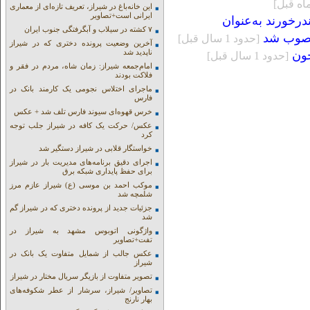
این خانه‌باغ در شیراز، تعریف تازه‌ای از معماری
ایرانی است+تصاویر
رخورند به‌عنوان
۷ کشته در سیلاب و آبگرفتگی جنوب ایران
نصوب شد
[حدود 1 سال قبل]
آخرین وضعیت پرونده دختری که در شیراز
ناپدید شد
[حدود 1 سال قبل]
امام‌جمعه شیراز: زمان شاه، مردم در فقر و
فلاکت بودند
ماجرای اختلاس نجومی یک کارمند بانک در
فارس
خرس قهوه‌ای سیوند فارس تلف شد + عکس
عکس/ حرکت یک کافه در شیراز جلب توجه
کرد
خواستگار قلابی در شیراز دستگیر شد
اجرای دقیق برنامه‌های مدیریت بار در شیراز
برای حفظ پایداری شبکه برق
موکب احمد بن موسی (ع) شیراز عازم مرز
شلمچه شد
جزئیات جدید از پرونده دختری که در شیراز گم
شد
واژگونی اتوبوس مشهد به شیراز در
تفت+تصاویر
عکس جالب از شمایل متفاوت یک بانک در
شیراز
تصویر متفاوت از بازیگر سریال مختار در شیراز
تصاویر/ شیراز، سرشار از عطر شکوفه‌های
بهار نارنج