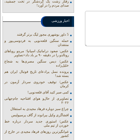
رفتار زشت یک گردشگر در تخت جمشید،
صدای مردم را در آورد!
اخبار ورزشی
5 داور بوشهری مجوز لیگ برتر گرفتند
حمله سنگین قلعه‌نویی به فردوسی‌پور و
منتقدان
عکس: صعود دراماتیک اسپانیا؛ مرینو رویاهای
رونالدو را در دقیقه ۹۰ بر باد داد+تصاویر
عکس/ دیس سنگین مصری‌ها به شجاع
خلیل‌زاده
پرونده نسل پرادعای تاریخ فوتبال ایران هم
بسته شد!
عکس/ توقیف خودروی سردار آزمون در
کرمان
کمی صبر کنید آقای قلعه‌نویی!
تصاویری از حال‌و هوای افتتاحیه جام‌جهانی
۲۰۲۶
چراغ سبز دوباره فرهاد مجیدی به استقلال
افشاگری وکیل بیرانوند از گاف‌ پرسپولیس
عکس/ استوری جدید سردار درباره خط
خوردن از تیم ملی
غم‌انگیزترین روزهای فرهاد مجیدی در خارج از
کشور