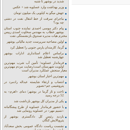
شدید در بوشهر تا شنبه
وزیر بهداشت وارد عسلویه شد + عکس
جهش میگو به کیلویی یک میلیون تومان
ماجرای سرقت از خط انتقال نفت در دشتی
چه بود؟
پیام دکتر موسی احمدی نماینده جنوب استان
بوشهر خطاب به مهندس سخاوت اسدی رییس
محترم هیات مدیره صندوق بازنشستگی نفت
اولین مصاحبه سرپرست جدید مالیاتی بوشهر
گرما، کارمندان پارس جنوبی را تعطیل کرد
براساس اعلام استانداری ادارات بوشهر
چهارشنبه تعطیل شد
فرماندار عسلویه؛ تأمین آب شرب مهم‌ترین
اولویت شهرستان است/رضایت مردم مهم‌ترین
معیار سنجش عملکرد مدیران است
مهم‌ترین اخبار استان بوشهر
انتصاب و ارتقاء شایسته عبداله رادمرد در
پتروشیمی جم+تصویر
تاخت و تاز گرما در بوشهر/ دمای «اهرم» به
52 درجه رسید
یکی از مدیران کل بوشهر بازداشت شد
با حضور فرماندار عسلویه از طرح پیشگامانه
«نسیم مهر» در عسلویه رونمایی شد
بازدید رئیس کل دادگستری بوشهر از
پتروپالایش کنگان
نشست ریاست دادگاه عمومی بخش سعدآباد
با شهردار وحدتیه +تصاویر