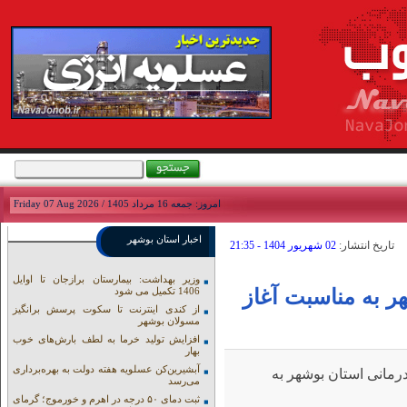
امروز: جمعه 16 مرداد 1405 / Friday 07 Aug 2026
اخبار استان بوشهر
تاريخ انتشار:
02 شهريور 1404 - 21:35
وزیر بهداشت: بیمارستان برازجان تا اوایل
ر به مناسبت آغاز
1406 تکمیل می شود
از کندی اینترنت تا سکوت پرسش برانگیز
مسولان بوشهر
افزایش تولید خرما به لطف بارش‌های خوب
بهار
آبشیرین‌کن عسلویه هفته دولت به بهره‌برداری
مانی استان بوشهر به
می‌رسد
ثبت دمای ۵۰ درجه در اهرم و خورموج؛ گرمای