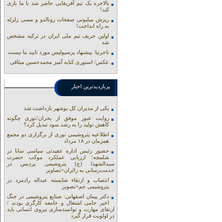
بالاخره یک تیم آفریقایی حاضر شد با ما بازی
کند!
ریزش میلیونی صفحات رونالدو و مسی زلزله
به راه انداخت!
اولین حریف تیم ملی ایران در ترکیه مشخص
شد
تاجرنیا: پیشنهاد پرسپولیس مورد تایید ما نیست
عکس/ استوری کنایه آمیز محمدحسین میثاقی
پربازدیدترین اخبار
یکی از مدیران کل بوشهر بازداشت شد
روایت عبور موفق از بحران؛نوری چگونه
کاهش تولید را به رشد سود تبدیل کرد؟
اطلاعیه پتروشیمی نوری از برگزاری دو مجمع
همزمان در ۱۸ مرداد
حضور رئیس اداره عقیدتی سیاسی ساتا در
شلمچه؛ ارزیابی عملکرد موکب حضرت
سیدالشهدا (ع) پتروشیمی پردیس در
خدمت‌رسانی به زائران+تصاویر
انتصاب و ارتقاء شایسته عبداله رادمرد در
پتروشیمی جم+تصویر
دکتر پیمان اصفهانی: صنایع پتروشیمی در جنگ
اخیر حامی اشتغال و جامعه کارگری بودند /
ارتقای مهارت و توانمندسازی نیروی انسانی باید
در اولویت قرار گیرد