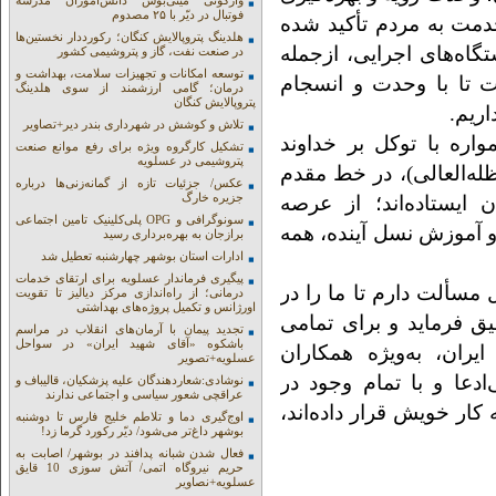
واژگونی مینی‌بوس دانش‌آموزان مدرسه
فوتبال در دیّر با ۲۵ مصدوم
دمت به مردم تأکید شده
هلدینگ پتروپالایش کنگان؛ رکورددار نخستین‌ها
گاه‌های اجرایی، ازجمله
در صنعت نفت، گاز و پتروشیمی کشور
توسعه امکانات و تجهیزات سلامت، بهداشت و
 تا با وحدت و انسجام
درمان؛ گامی ارزشمند از سوی هلدینگ
پتروپالایش کنگان
ریم.
تلاش و کوشش در شهرداری بندر دیر+تصاویر
اره با توکل بر خداوند
تشکیل کارگروه ویژه برای رفع موانع صنعت
پتروشیمی در عسلویه
له‌العالی)، در خط مقدم
عکس/ جزئیات تازه از گمانه‌زنی‌ها درباره
جزیره خارگ
ایستاده‌اند؛ از عرصه
سونوگرافی و OPG پلی‌کلینیک تامین اجتماعی
و آموزش نسل آینده، همه
برازجان به بهره‌برداری رسید
ادارات استان بوشهر چهارشنبه تعطیل شد
پیگیری فرماندار عسلویه برای ارتقای خدمات
 مسألت دارم تا ما را در
درمانی؛ از راه‌اندازی مرکز دیالیز تا تقویت
اورژانس و تکمیل پروژه‌های بهداشتی
فیق فرماید و برای تمامی
تجدید پیمان با آرمان‌های انقلاب در مراسم
باشکوه «آقای شهید ایران» در سواحل
ران، به‌ویژه همکاران
عسلویه+تصویر
دعا و با تمام وجود در
نوشادی:شعاردهندگان علیه پزشکیان، قالیباف و
عراقچی شعور سیاسی و اجتماعی ندارند
ر خویش قرار داده‌اند،
اوج‌گیری دما و تلاطم خلیج فارس تا دوشنبه
بوشهر داغ‌تر می‌شود/ دیّر رکورد گرما زد!
فعال شدن شبانه پدافند در بوشهر/ اصابت به
حریم نیروگاه اتمی/ آتش سوزی 10 قایق
عسلویه+نصاویر