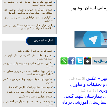
شهادت یک پرسنل نیروی هوایی بوشهر در
حمله آمریکا+تصویر
مانی استان بوشهر
حملات آمریکا به جنوب و شمال/ بوشهر جزو
اهداف بود/ حمله سپاه به پایگاههای آمریکا
برگزاری مراسم عزاداری رهبر شهید در بوشهر
+ عکس
پایان فرار قاتل دشتستان/ دستگیری در حین
ملاقات با خانواده در کوهستان
اخبار استان فارس
حمله هوایی به شیراز تکذیب شد
معماری جالب یک کافی‌شاپ تیک اِوِی در
سپیدان+تصاویر
عکس/ شمایل جالب و متفاوت بلیت مترو در
شیراز
بقائی: پهپاد ساقط شده در شیراز متعلق به
کدام کشور منطقه است
وشهر + عکس
[6 ماه قبل]
عکس/ انهدام یک فروند پهپاد هرمس ۹۰۰ در
شیراز
 و تحقیقات و فناوری
تخریب سد مشهور استان فارس تکذیب شد
ویری
[12 ماه قبل]
تصاویری از حمله آمریکا و اسراییل به شیراز
ی بیمارستان شهید گنجی
حملات هوایی به شیراز + عکس
 بیمارستان آموزشی درمانی
شنیده شدن چند صدای انفجار در اصفهان و
شیراز