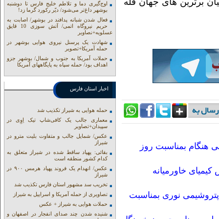
ن برترین های جهان قله
اوج‌گیری دما و تلاطم خلیج فارس تا دوشنبه
بوشهر داغ‌تر می‌شود/ دیّر رکورد گرما زد!
فعال شدن شبانه پدافند در بوشهر/ اصابت به
حریم نیروگاه اتمی/ آتش سوزی 10 قایق
عسلویه+نصاویر
شهادت یک پرسنل نیروی هوایی بوشهر در
حمله آمریکا+تصویر
حملات آمریکا به جنوب و شمال/ بوشهر جزو
اهداف بود/ حمله سپاه به پایگاههای آمریکا
اخبار استان فارس
حمله هوایی به شیراز تکذیب شد
معماری جالب یک کافی‌شاپ تیک اِوِی در
سپیدان+تصاویر
عکس/ شمایل جالب و متفاوت بلیت مترو در
شیراز
ی هنگام بمناسبت روز
بقائی: پهپاد ساقط شده در شیراز متعلق به
کدام کشور منطقه است
عکس/ انهدام یک فروند پهپاد هرمس ۹۰۰ در
کیمیای خاورمیانه
شیراز
تخریب سد مشهور استان فارس تکذیب شد
تروشیمی نوری بمناسبت
تصاویری از حمله آمریکا و اسراییل به شیراز
حملات هوایی به شیراز + عکس
شنیده شدن چند صدای انفجار در اصفهان و