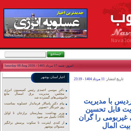
امروز: شنبه 17 مرداد 1405 / Saturday 08 Aug 2026
اخبار استان بوشهر
تاريخ انتشار:
11 مرداد 1404 - 23:19
دکتر موسی احمدی رئیس کمیسیون انرژی
مجلس: مدیریت برق امسال مانع
خاموشی‌های گسترده شد
دیس با مدیریت
پیام دکتر پاسالار فرماندار عسلویه بمناسبت
روز خبرنگار +تصویر
یت قابل تحسین
وزیر بهداشت: بیمارستان برازجان تا اوایل
غیربومی را گران
1406 تکمیل می شود
از کندی اینترنت تا سکوت پرسش برانگیز
بیت المال
مسولان بوشهر