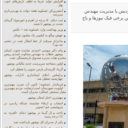
افزایش تولید خرما به لطف بارش‌های خوب
بهار
دیس با مدیریت مهندس
آبشیرین‌کن عسلویه هفته دولت به بهره‌برداری
می‌رسد
 برخی فیک نیوزها و باج
ثبت دمای ۵۰ درجه در اهرم و خورموج؛ گرمای
شدید در بوشهر تا شنبه
وزیر بهداشت وارد عسلویه شد + عکس
جهش میگو به کیلویی یک میلیون تومان
ماجرای سرقت از خط انتقال نفت در دشتی
چه بود؟
پیام دکتر موسی احمدی نماینده جنوب استان
بوشهر خطاب به مهندس سخاوت اسدی رییس
محترم هیات مدیره صندوق بازنشستگی نفت
اولین مصاحبه سرپرست جدید مالیاتی بوشهر
گرما، کارمندان پارس جنوبی را تعطیل کرد
براساس اعلام استانداری ادارات بوشهر
چهارشنبه تعطیل شد
فرماندار عسلویه؛ تأمین آب شرب مهم‌ترین
اولویت شهرستان است/رضایت مردم مهم‌ترین
معیار سنجش عملکرد مدیران است
مهم‌ترین اخبار استان بوشهر
انتصاب و ارتقاء شایسته عبداله رادمرد در
پتروشیمی جم+تصویر
تاخت و تاز گرما در بوشهر/ دمای «اهرم» به
52 درجه رسید
یکی از مدیران کل بوشهر بازداشت شد
با حضور فرماندار عسلویه از طرح پیشگامانه