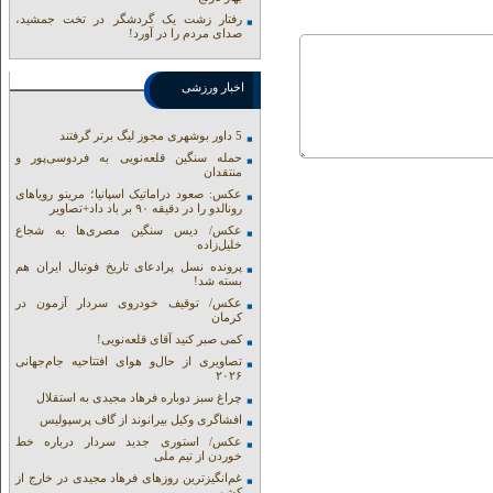
رفتار زشت یک گردشگر در تخت جمشید،
صدای مردم را در آورد!
اخبار ورزشی
5 داور بوشهری مجوز لیگ برتر گرفتند
حمله سنگین قلعه‌نویی به فردوسی‌پور و
منتقدان
عکس: صعود دراماتیک اسپانیا؛ مرینو رویاهای
رونالدو را در دقیقه ۹۰ بر باد داد+تصاویر
عکس/ دیس سنگین مصری‌ها به شجاع
خلیل‌زاده
پرونده نسل پرادعای تاریخ فوتبال ایران هم
بسته شد!
عکس/ توقیف خودروی سردار آزمون در
کرمان
کمی صبر کنید آقای قلعه‌نویی!
تصاویری از حال‌و هوای افتتاحیه جام‌جهانی
۲۰۲۶
چراغ سبز دوباره فرهاد مجیدی به استقلال
افشاگری وکیل بیرانوند از گاف‌ پرسپولیس
عکس/ استوری جدید سردار درباره خط
خوردن از تیم ملی
غم‌انگیزترین روزهای فرهاد مجیدی در خارج از
کشور