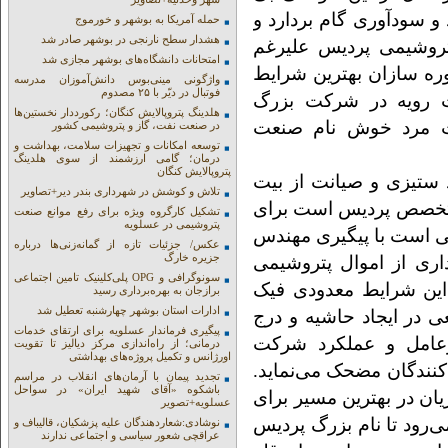
و سودآوری گام بردارد و
حمله آمریکا به بوشهر و خورموج
هشدار سطح نارنجی در بوشهر صادر شد
پتروشیمی پردیس علیرغم
امتحانات دانشگاه‌های بوشهر مجازی شد
اوره سازان بهترین شرایط
واژگونی مینی‌بوس دانش‌آموزان مدرسه
فوتبال در دیّر با ۲۵ مصدوم
ت رویه در شرکت بزرگ
هلدینگ پتروپالایش کنگان؛ رکورددار نخستین‌ها
یت مرد خوش نام صنعت
در صنعت نفت، گاز و پتروشیمی کشور
توسعه امکانات و تجهیزات سلامت، بهداشت و
درمان؛ گامی ارزشمند از سوی هلدینگ
پتروپالایش کنگان
ستیزی و صیانت از بیت
تلاش و کوشش در شهرداری بندر دیر+تصاویر
 متخصص پردیس است برای
تشکیل کارگروه ویژه برای رفع موانع صنعت
پتروشیمی در عسلویه
ی است با پیگیری مهندس
عکس/ جزئیات تازه از گمانه‌زنی‌ها درباره
جزیره خارگ
اری از اموال پتروشیمی
سونوگرافی و OPG پلی‌کلینیک تامین اجتماعی
ین شرایط معدودی فیک
برازجان به بهره‌برداری رسید
ادارات استان بوشهر چهارشنبه تعطیل شد
ی در ایجاد حاشیه و درج
پیگیری فرماندار عسلویه برای ارتقای خدمات
عامل و عملکرد شرکت
درمانی؛ از راه‌اندازی مرکز دیالیز تا تقویت
اورژانس و تکمیل پروژه‌های بهداشتی
 کنندگان مضحک می‌نماید.
تجدید پیمان با آرمان‌های انقلاب در مراسم
باشکوه «آقای شهید ایران» در سواحل
ن در بهترین مسیر برای
عسلویه+تصویر
‌رود تا نام بزرگ پردیس
نوشادی:شعاردهندگان علیه پزشکیان، قالیباف و
عراقچی شعور سیاسی و اجتماعی ندارند