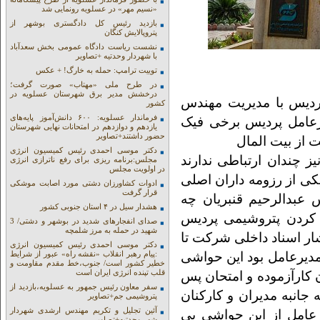
«نسیم مهر» در عسلویه رونمایی شد
بازدید رئیس کل دادگستری بوشهر از
پتروپالایش کنگان
نشست ریاست دادگاه عمومی بخش سعدآباد
با شهردار وحدتیه +تصاویر
توییت ترامپ: حمله به خارگ! + عکس
در طرح ملی «مهتاب» صورت گرفت؛
درخشش مدیر برق شهرستان عسلویه در
ردیس با مدیریت مهندس
کشور
فرماندار عسلویه: ۶۰۰ دانش‌آموز پایه‌های
رعامل پردیس برخی فیک
یازدهم و دوازدهم در امتحانات نهایی شهرستان
حضور داشتند+تصاویر
ت از بیت المال
دکتر موسی احمدی رئیس کمیسیون انرژی
چندان ارتباطی ندارند
مجلس:برنامه ریزی برای رفع ناترازی انرژی
در اولویت مجلس
کی از رزومه داران اصلی
ادوات کشاورزان دشتی مورد اصابت موشکی
قرار گرفت
عبدالرحیم قنبریان چه
هشدار سیل در ۴ استان جنوبی کشور
کردن پتروشیمی پردیس
صدای انفجارهای شدید در بوشهر و دشتی/ 3
شهید در حمله به مرز شلمچه
ار اسناد داخلی شرکت تا
دکتر موسی احمدی رئیس کمیسیون انرژی
 مدیرعامل بود این حواشی
:پیام رهبر انقلاب «نقشه راه» عبور از شرایط
خطیر کشور است/ جنوب،خط مقدم مقاومت و
قلب تپنده انرژی ایران است
ان کارآزموده و امتحان پس
سفر معاون رئیس جمهور به عسلویه،بازدید از
جانبه مدیران و کارکنان
پتروشیمی جم+تصاویر
آئین تجلیل و تکریم مهندس ارشدی شهردار
عامل از این حواشی بی
شهر وحدتیه+تصاویر