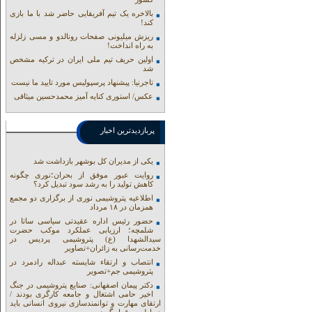
بالاخره یک تیم آفریقایی حاضر شد با ما بازی
کند!
ریزش میلیونی صفحات رونالدو و مسی زلزله
به راه انداخت!
اولین حریف تیم ملی ایران در ترکیه مشخص
شد
تاجرنیا: پیشنهاد پرسپولیس مورد تایید ما نیست
عکس/ استوری کنایه آمیز محمدحسین میثاقی
پربازدیدترین اخبار
یکی از مدیران کل بوشهر بازداشت شد
روایت عبور موفق از بحران؛نوری چگونه
کاهش تولید را به رشد سود تبدیل کرد؟
اطلاعیه پتروشیمی نوری از برگزاری دو مجمع
همزمان در ۱۸ مرداد
حضور رئیس اداره عقیدتی سیاسی ساتا در
شلمچه؛ ارزیابی عملکرد موکب حضرت
سیدالشهدا (ع) پتروشیمی پردیس در
خدمت‌رسانی به زائران+تصاویر
انتصاب و ارتقاء شایسته عبداله رادمرد در
پتروشیمی جم+تصویر
دکتر پیمان اصفهانی: صنایع پتروشیمی در جنگ
اخیر حامی اشتغال و جامعه کارگری بودند /
ارتقای مهارت و توانمندسازی نیروی انسانی باید