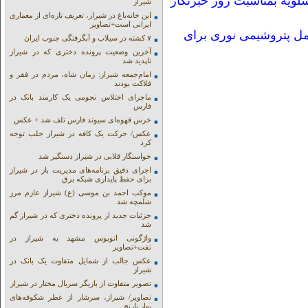
لویه بمناسبت روز خبرنگار
شیراز
این خانه‌باغ در شیراز، تعریف تازه‌ای از معماری
ایرانی است+تصاویر
مل پتروشیمی نوری برای
۷ کشته در سیلاب و آبگرفتگی جنوب ایران
آخرین وضعیت پرونده دختری که در شیراز
ناپدید شد
امام‌جمعه شیراز: زمان شاه، مردم در فقر و
فلاکت بودند
ماجرای اختلاس نجومی یک کارمند بانک در
فارس
خرس قهوه‌ای سیوند فارس تلف شد + عکس
عکس/ حرکت یک کافه در شیراز جلب توجه
کرد
خواستگار قلابی در شیراز دستگیر شد
اجرای دقیق برنامه‌های مدیریت بار در شیراز
برای حفظ پایداری شبکه برق
موکب احمد بن موسی (ع) شیراز عازم مرز
شلمچه شد
جزئیات جدید از پرونده دختری که در شیراز گم
شد
واژگونی اتوبوس مشهد به شیراز در
تفت+تصاویر
عکس جالب از شمایل متفاوت یک بانک در
شیراز
تصویر متفاوت از بازیگر سریال مختار در شیراز
تصاویر/ شیراز، سرشار از عطر شکوفه‌های
بهار نارنج