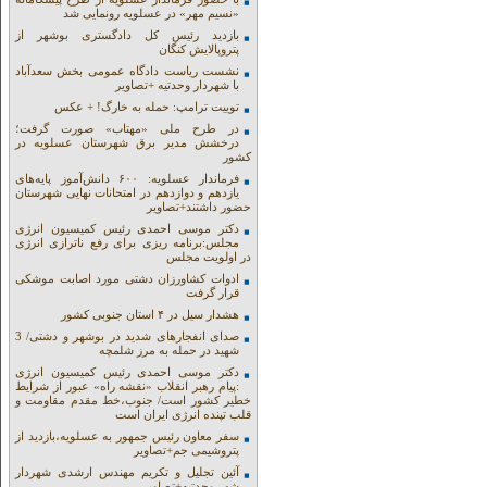
«نسیم مهر» در عسلویه رونمایی شد
بازدید رئیس کل دادگستری بوشهر از
پتروپالایش کنگان
نشست ریاست دادگاه عمومی بخش سعدآباد
با شهردار وحدتیه +تصاویر
توییت ترامپ: حمله به خارگ! + عکس
در طرح ملی «مهتاب» صورت گرفت؛
درخشش مدیر برق شهرستان عسلویه در
کشور
فرماندار عسلویه: ۶۰۰ دانش‌آموز پایه‌های
یازدهم و دوازدهم در امتحانات نهایی شهرستان
حضور داشتند+تصاویر
دکتر موسی احمدی رئیس کمیسیون انرژی
مجلس:برنامه ریزی برای رفع ناترازی انرژی
در اولویت مجلس
ادوات کشاورزان دشتی مورد اصابت موشکی
قرار گرفت
هشدار سیل در ۴ استان جنوبی کشور
صدای انفجارهای شدید در بوشهر و دشتی/ 3
شهید در حمله به مرز شلمچه
دکتر موسی احمدی رئیس کمیسیون انرژی
:پیام رهبر انقلاب «نقشه راه» عبور از شرایط
خطیر کشور است/ جنوب،خط مقدم مقاومت و
قلب تپنده انرژی ایران است
سفر معاون رئیس جمهور به عسلویه،بازدید از
پتروشیمی جم+تصاویر
آئین تجلیل و تکریم مهندس ارشدی شهردار
شهر وحدتیه+تصاویر