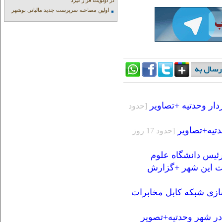
در اولویت قرار گیرد
اولین مصاحبه سرپرست جدید مالیاتی بوشهر
ر وحدتیه +تصاویر
[حدود
تیه+تصاویر
[حدود 17 روز
رئیس دانشگاه علوم
مت این شهر +گزارش
سازی شبکه کابل مخابرات
در شهر وحدتیه+تصویر