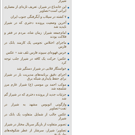
شیراز
این خانه‌باغ در شیراز، تعریف تازه‌ای از معماری
ایرانی است+تصاویر
۷ کشته در سیلاب و آبگرفتگی جنوب ایران
آخرین وضعیت پرونده دختری که در شیراز
ناپدید شد
امام‌جمعه شیراز: زمان شاه، مردم در فقر و
فلاکت بودند
ماجرای اختلاس نجومی یک کارمند بانک در
فارس
خرس قهوه‌ای سیوند فارس تلف شد + عکس
عکس/ حرکت یک کافه در شیراز جلب توجه
کرد
خواستگار قلابی در شیراز دستگیر شد
اجرای دقیق برنامه‌های مدیریت بار در شیراز
برای حفظ پایداری شبکه برق
موکب احمد بن موسی (ع) شیراز عازم مرز
شلمچه شد
جزئیات جدید از پرونده دختری که در شیراز گم
شد
واژگونی اتوبوس مشهد به شیراز در
تفت+تصاویر
عکس جالب از شمایل متفاوت یک بانک در
شیراز
تصویر متفاوت از بازیگر سریال مختار در شیراز
تصاویر/ شیراز، سرشار از عطر شکوفه‌های
بهار نارنج