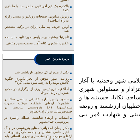
بالاخره یک تیم آفریقایی حاضر شد با ما بازی
کند!
ریزش میلیونی صفحات رونالدو و مسی زلزله
به راه انداخت!
اولین حریف تیم ملی ایران در ترکیه مشخص
شد
تاجرنیا: پیشنهاد پرسپولیس مورد تایید ما نیست
عکس/ استوری کنایه آمیز محمدحسین میثاقی
پربازدیدترین اخبار
یکی از مدیران کل بوشهر بازداشت شد
روایت عبور موفق از بحران؛نوری چگونه
ی شهر وحدتیه با آغاز
کاهش تولید را به رشد سود تبدیل کرد؟
عزادار و مسئولین شهری
اطلاعیه پتروشیمی نوری از برگزاری دو مجمع
همزمان در ۱۸ مرداد
جد، تکایا، حسینیه ها و
حضور رئیس اداره عقیدتی سیاسی ساتا در
شلمچه؛ ارزیابی عملکرد موکب حضرت
خطیبان ارزشمند و روضه
سیدالشهدا (ع) پتروشیمی پردیس در
خدمت‌رسانی به زائران+تصاویر
سینی و شهادت قمر بنی
انتصاب و ارتقاء شایسته عبداله رادمرد در
پتروشیمی جم+تصویر
دکتر پیمان اصفهانی: صنایع پتروشیمی در جنگ
اخیر حامی اشتغال و جامعه کارگری بودند /
ارتقای مهارت و توانمندسازی نیروی انسانی باید