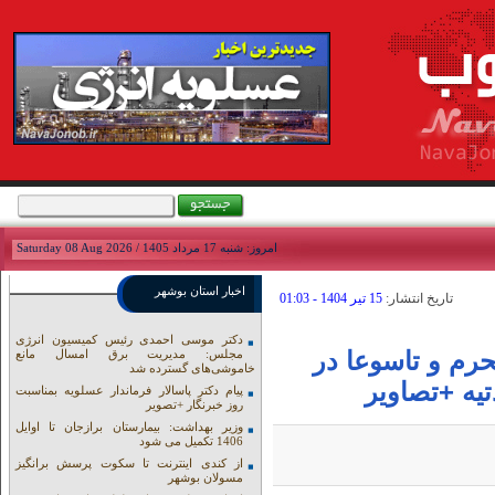
امروز: شنبه 17 مرداد 1405 / Saturday 08 Aug 2026
اخبار استان بوشهر
تاريخ انتشار:
15 تير 1404 - 01:03
دکتر موسی احمدی رئیس کمیسیون انرژی
رم و تاسوعا در
مجلس: مدیریت برق امسال مانع
خاموشی‌های گسترده شد
یه +تصاویر
پیام دکتر پاسالار فرماندار عسلویه بمناسبت
روز خبرنگار +تصویر
وزیر بهداشت: بیمارستان برازجان تا اوایل
1406 تکمیل می شود
از کندی اینترنت تا سکوت پرسش برانگیز
مسولان بوشهر