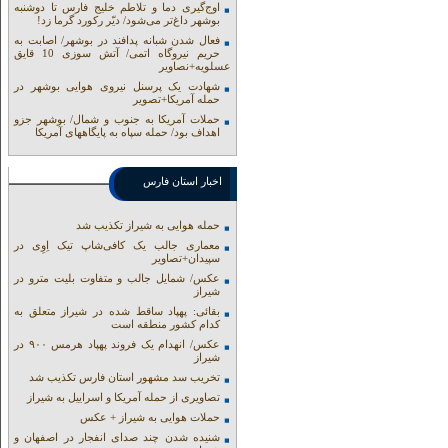
اوج‌گیری دما و تلاطم خلیج فارس تا دوشنبه
بوشهر داغ‌تر می‌شود/ دیّر رکورد گرما زد!
فعال شدن شبانه پدافند در بوشهر/ اصابت به
حریم نیروگاه اتمی/ آتش سوزی 10 قایق
عسلویه+نصاویر
شهادت یک پرسنل نیروی هوایی بوشهر در
حمله آمریکا+تصویر
حملات آمریکا به جنوب و شمال/ بوشهر جزو
اهداف بود/ حمله سپاه به پایگاههای آمریکا
اخبار استان فارس
حمله هوایی به شیراز تکذیب شد
معماری جالب یک کافی‌شاپ تیک اِوِی در
سپیدان+تصاویر
عکس/ شمایل جالب و متفاوت بلیت مترو در
شیراز
بقائی: پهپاد ساقط شده در شیراز متعلق به
کدام کشور منطقه است
عکس/ انهدام یک فروند پهپاد هرمس ۹۰۰ در
شیراز
تخریب سد مشهور استان فارس تکذیب شد
تصاویری از حمله آمریکا و اسراییل به شیراز
حملات هوایی به شیراز + عکس
شنیده شدن چند صدای انفجار در اصفهان و