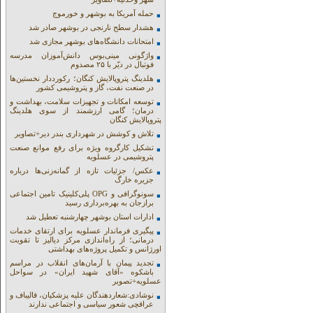
حمله آمریکا به بوشهر و خورموج
هشدار سطح نارنجی در بوشهر صادر شد
امتحانات دانشگاه‌های بوشهر مجازی شد
واژگونی مینی‌بوس دانش‌آموزان مدرسه
فوتبال در دیّر با ۲۵ مصدوم
هلدینگ پتروپالایش کنگان؛ رکورددار نخستین‌ها
در صنعت نفت، گاز و پتروشیمی کشور
توسعه امکانات و تجهیزات سلامت، بهداشت و
درمان؛ گامی ارزشمند از سوی هلدینگ
پتروپالایش کنگان
تلاش و کوشش در شهرداری بندر دیر+تصاویر
تشکیل کارگروه ویژه برای رفع موانع صنعت
پتروشیمی در عسلویه
عکس/ جزئیات تازه از گمانه‌زنی‌ها درباره
جزیره خارگ
سونوگرافی و OPG پلی‌کلینیک تامین اجتماعی
برازجان به بهره‌برداری رسید
ادارات استان بوشهر چهارشنبه تعطیل شد
پیگیری فرماندار عسلویه برای ارتقای خدمات
درمانی؛ از راه‌اندازی مرکز دیالیز تا تقویت
اورژانس و تکمیل پروژه‌های بهداشتی
تجدید پیمان با آرمان‌های انقلاب در مراسم
باشکوه «آقای شهید ایران» در سواحل
عسلویه+تصویر
نوشادی:شعاردهندگان علیه پزشکیان، قالیباف و
عراقچی شعور سیاسی و اجتماعی ندارند