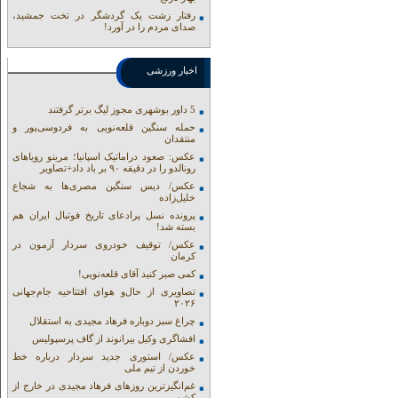
رفتار زشت یک گردشگر در تخت جمشید،
صدای مردم را در آورد!
اخبار ورزشی
5 داور بوشهری مجوز لیگ برتر گرفتند
حمله سنگین قلعه‌نویی به فردوسی‌پور و
منتقدان
عکس: صعود دراماتیک اسپانیا؛ مرینو رویاهای
رونالدو را در دقیقه ۹۰ بر باد داد+تصاویر
عکس/ دیس سنگین مصری‌ها به شجاع
خلیل‌زاده
پرونده نسل پرادعای تاریخ فوتبال ایران هم
بسته شد!
عکس/ توقیف خودروی سردار آزمون در
کرمان
کمی صبر کنید آقای قلعه‌نویی!
تصاویری از حال‌و هوای افتتاحیه جام‌جهانی
۲۰۲۶
چراغ سبز دوباره فرهاد مجیدی به استقلال
افشاگری وکیل بیرانوند از گاف‌ پرسپولیس
عکس/ استوری جدید سردار درباره خط
خوردن از تیم ملی
غم‌انگیزترین روزهای فرهاد مجیدی در خارج از
کشور