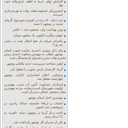
افزایش تولید خرما به لطف بارش‌های خوب
بهار
آبشیرین‌کن عسلویه هفته دولت به بهره‌برداری
می‌رسد
ثبت دمای ۵۰ درجه در اهرم و خورموج؛ گرمای
شدید در بوشهر تا شنبه
وزیر بهداشت وارد عسلویه شد + عکس
جهش میگو به کیلویی یک میلیون تومان
ماجرای سرقت از خط انتقال نفت در دشتی
چه بود؟
پیام دکتر موسی احمدی نماینده جنوب استان
بوشهر خطاب به مهندس سخاوت اسدی رییس
محترم هیات مدیره صندوق بازنشستگی نفت
اولین مصاحبه سرپرست جدید مالیاتی بوشهر
گرما، کارمندان پارس جنوبی را تعطیل کرد
براساس اعلام استانداری ادارات بوشهر
چهارشنبه تعطیل شد
فرماندار عسلویه؛ تأمین آب شرب مهم‌ترین
اولویت شهرستان است/رضایت مردم مهم‌ترین
معیار سنجش عملکرد مدیران است
مهم‌ترین اخبار استان بوشهر
انتصاب و ارتقاء شایسته عبداله رادمرد در
پتروشیمی جم+تصویر
تاخت و تاز گرما در بوشهر/ دمای «اهرم» به
52 درجه رسید
یکی از مدیران کل بوشهر بازداشت شد
با حضور فرماندار عسلویه از طرح پیشگامانه