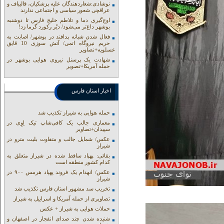
نوشادی:شعاردهندگان علیه پزشکیان، قالیباف و
عراقچی شعور سیاسی و اجتماعی ندارند
اوج‌گیری دما و تلاطم خلیج فارس تا دوشنبه
بوشهر داغ‌تر می‌شود/ دیّر رکورد گرما زد!
فعال شدن شبانه پدافند در بوشهر/ اصابت به
حریم نیروگاه اتمی/ آتش سوزی 10 قایق
عسلویه+نصاویر
شهادت یک پرسنل نیروی هوایی بوشهر در
حمله آمریکا+تصویر
اخبار استان فارس
حمله هوایی به شیراز تکذیب شد
معماری جالب یک کافی‌شاپ تیک اِوِی در
سپیدان+تصاویر
عکس/ شمایل جالب و متفاوت بلیت مترو در
شیراز
بقائی: پهپاد ساقط شده در شیراز متعلق به
کدام کشور منطقه است
عکس/ انهدام یک فروند پهپاد هرمس ۹۰۰ در
شیراز
تخریب سد مشهور استان فارس تکذیب شد
تصاویری از حمله آمریکا و اسراییل به شیراز
حملات هوایی به شیراز + عکس
شنیده شدن چند صدای انفجار در اصفهان و