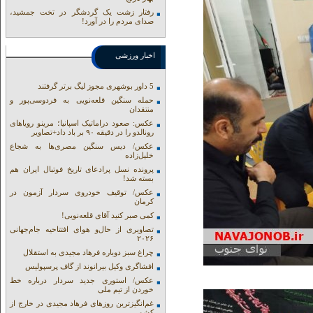
رفتار زشت یک گردشگر در تخت جمشید،
صدای مردم را در آورد!
اخبار ورزشی
5 داور بوشهری مجوز لیگ برتر گرفتند
حمله سنگین قلعه‌نویی به فردوسی‌پور و
منتقدان
عکس: صعود دراماتیک اسپانیا؛ مرینو رویاهای
رونالدو را در دقیقه ۹۰ بر باد داد+تصاویر
عکس/ دیس سنگین مصری‌ها به شجاع
خلیل‌زاده
پرونده نسل پرادعای تاریخ فوتبال ایران هم
بسته شد!
عکس/ توقیف خودروی سردار آزمون در
کرمان
کمی صبر کنید آقای قلعه‌نویی!
تصاویری از حال‌و هوای افتتاحیه جام‌جهانی
۲۰۲۶
چراغ سبز دوباره فرهاد مجیدی به استقلال
افشاگری وکیل بیرانوند از گاف‌ پرسپولیس
عکس/ استوری جدید سردار درباره خط
خوردن از تیم ملی
غم‌انگیزترین روزهای فرهاد مجیدی در خارج از
کشور