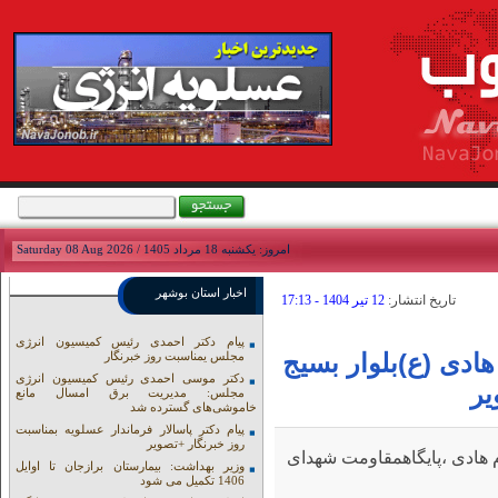
امروز: يکشنبه 18 مرداد 1405 / Saturday 08 Aug 2026
اخبار استان بوشهر
تاريخ انتشار:
12 تير 1404 - 17:13
پیام دکتر احمدی رئیس کمیسیون انرژی
دی (ع)بلوار بسیج
مجلس یمناسبت روز خبرنگار
دکتر موسی احمدی رئیس کمیسیون انرژی
یر
مجلس: مدیریت برق امسال مانع
خاموشی‌های گسترده شد
پیام دکتر پاسالار فرماندار عسلویه بمناسبت
روز خبرنگار +تصویر
هادی ،پایگاهمقاومت شهدای
وزیر بهداشت: بیمارستان برازجان تا اوایل
1406 تکمیل می شود