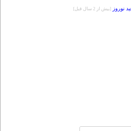
ید نوروز
[بيش از 2 سال قبل]