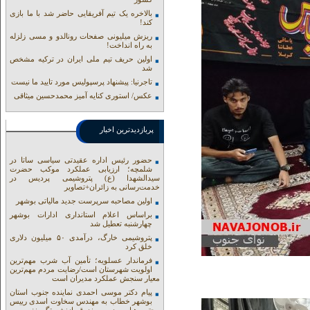
بالاخره یک تیم آفریقایی حاضر شد با ما بازی
کند!
ریزش میلیونی صفحات رونالدو و مسی زلزله
به راه انداخت!
اولین حریف تیم ملی ایران در ترکیه مشخص
شد
تاجرنیا: پیشنهاد پرسپولیس مورد تایید ما نیست
عکس/ استوری کنایه آمیز محمدحسین میثاقی
پربازدیدترین اخبار
حضور رئیس اداره عقیدتی سیاسی ساتا در
شلمچه؛ ارزیابی عملکرد موکب حضرت
سیدالشهدا (ع) پتروشیمی پردیس در
خدمت‌رسانی به زائران+تصاویر
اولین مصاحبه سرپرست جدید مالیاتی بوشهر
براساس اعلام استانداری ادارات بوشهر
چهارشنبه تعطیل شد
پتروشیمی خارگ، درآمدی ۵۰ میلیون دلاری
خلق کرد
فرماندار عسلویه؛ تأمین آب شرب مهم‌ترین
اولویت شهرستان است/رضایت مردم مهم‌ترین
معیار سنجش عملکرد مدیران است
پیام دکتر موسی احمدی نماینده جنوب استان
بوشهر خطاب به مهندس سخاوت اسدی رییس