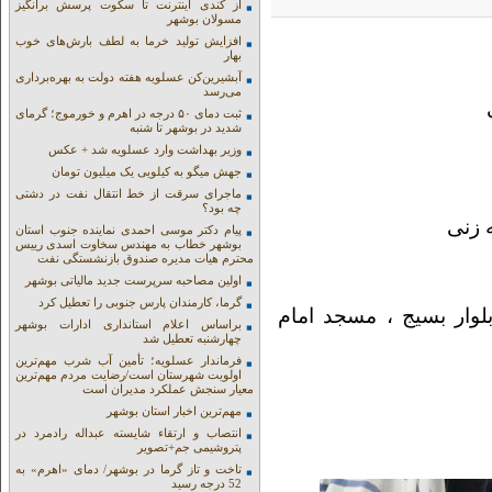
از کندی اینترنت تا سکوت پرسش برانگیز
مسولان بوشهر
افزایش تولید خرما به لطف بارش‌های خوب
بهار
آبشیرین‌کن عسلویه هفته دولت به بهره‌برداری
می‌رسد
ی
ثبت دمای ۵۰ درجه در اهرم و خورموج؛ گرمای
شدید در بوشهر تا شنبه
وزیر بهداشت وارد عسلویه شد + عکس
جهش میگو به کیلویی یک میلیون تومان
ماجرای سرقت از خط انتقال نفت در دشتی
چه بود؟
ه زنی
پیام دکتر موسی احمدی نماینده جنوب استان
بوشهر خطاب به مهندس سخاوت اسدی رییس
محترم هیات مدیره صندوق بازنشستگی نفت
اولین مصاحبه سرپرست جدید مالیاتی بوشهر
گرما، کارمندان پارس جنوبی را تعطیل کرد
کان: برازجان ، بلوار بسیج ، مسجد امام
براساس اعلام استانداری ادارات بوشهر
چهارشنبه تعطیل شد
فرماندار عسلویه؛ تأمین آب شرب مهم‌ترین
اولویت شهرستان است/رضایت مردم مهم‌ترین
معیار سنجش عملکرد مدیران است
مهم‌ترین اخبار استان بوشهر
انتصاب و ارتقاء شایسته عبداله رادمرد در
پتروشیمی جم+تصویر
تاخت و تاز گرما در بوشهر/ دمای «اهرم» به
52 درجه رسید