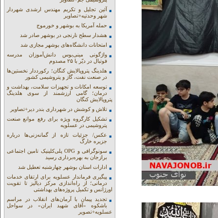
آئین تجلیل و تکریم مهندس ارشدی شهردار
شهر وحدتیه+تصاویر
حمله آمریکا به بوشهر و خورموج
هشدار سطح نارنجی در بوشهر صادر شد
امتحانات دانشگاه‌های بوشهر مجازی شد
واژگونی مینی‌بوس دانش‌آموزان مدرسه
فوتبال در دیّر با ۲۵ مصدوم
هلدینگ پتروپالایش کنگان؛ رکورددار نخستین‌ها
در صنعت نفت، گاز و پتروشیمی کشور
توسعه امکانات و تجهیزات سلامت، بهداشت و
درمان؛ گامی ارزشمند از سوی هلدینگ
پتروپالایش کنگان
تلاش و کوشش در شهرداری بندر دیر+تصاویر
تشکیل کارگروه ویژه برای رفع موانع صنعت
پتروشیمی در عسلویه
عکس/ جزئیات تازه از گمانه‌زنی‌ها درباره
جزیره خارگ
سونوگرافی و OPG پلی‌کلینیک تامین اجتماعی
برازجان به بهره‌برداری رسید
ادارات استان بوشهر چهارشنبه تعطیل شد
پیگیری فرماندار عسلویه برای ارتقای خدمات
درمانی؛ از راه‌اندازی مرکز دیالیز تا تقویت
اورژانس و تکمیل پروژه‌های بهداشتی
تجدید پیمان با آرمان‌های انقلاب در مراسم
باشکوه «آقای شهید ایران» در سواحل
عسلویه+تصویر