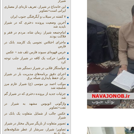
شیراز
این خانه‌باغ در شیراز، تعریف تازه‌ای از معماری
ایرانی است+تصاویر
۷ کشته در سیلاب و آبگرفتگی جنوب ایران
آخرین وضعیت پرونده دختری که در شیراز
ناپدید شد
امام‌جمعه شیراز: زمان شاه، مردم در فقر و
فلاکت بودند
ماجرای اختلاس نجومی یک کارمند بانک در
فارس
خرس قهوه‌ای سیوند فارس تلف شد + عکس
عکس/ حرکت یک کافه در شیراز جلب توجه
کرد
خواستگار قلابی در شیراز دستگیر شد
اجرای دقیق برنامه‌های مدیریت بار در شیراز
برای حفظ پایداری شبکه برق
موکب احمد بن موسی (ع) شیراز عازم مرز
شلمچه شد
جزئیات جدید از پرونده دختری که در شیراز گم
شد
واژگونی اتوبوس مشهد به شیراز در
تفت+تصاویر
عکس جالب از شمایل متفاوت یک بانک در
شیراز
تصویر متفاوت از بازیگر سریال مختار در شیراز
تصاویر/ شیراز، سرشار از عطر شکوفه‌های
بهار نارنج