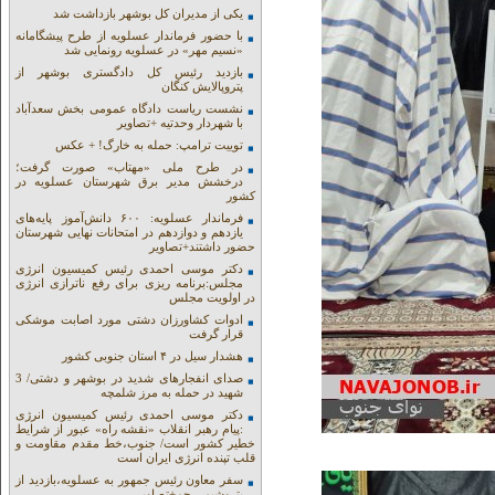
یکی از مدیران کل بوشهر بازداشت شد
با حضور فرماندار عسلویه از طرح پیشگامانه
«نسیم مهر» در عسلویه رونمایی شد
بازدید رئیس کل دادگستری بوشهر از
پتروپالایش کنگان
نشست ریاست دادگاه عمومی بخش سعدآباد
با شهردار وحدتیه +تصاویر
توییت ترامپ: حمله به خارگ! + عکس
در طرح ملی «مهتاب» صورت گرفت؛
درخشش مدیر برق شهرستان عسلویه در
کشور
فرماندار عسلویه: ۶۰۰ دانش‌آموز پایه‌های
یازدهم و دوازدهم در امتحانات نهایی شهرستان
حضور داشتند+تصاویر
دکتر موسی احمدی رئیس کمیسیون انرژی
مجلس:برنامه ریزی برای رفع ناترازی انرژی
در اولویت مجلس
ادوات کشاورزان دشتی مورد اصابت موشکی
قرار گرفت
هشدار سیل در ۴ استان جنوبی کشور
صدای انفجارهای شدید در بوشهر و دشتی/ 3
شهید در حمله به مرز شلمچه
دکتر موسی احمدی رئیس کمیسیون انرژی
:پیام رهبر انقلاب «نقشه راه» عبور از شرایط
خطیر کشور است/ جنوب،خط مقدم مقاومت و
قلب تپنده انرژی ایران است
سفر معاون رئیس جمهور به عسلویه،بازدید از
پتروشیمی جم+تصاویر