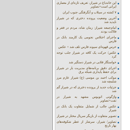
این خانه‌باغ در شیراز، تعریف تازه‌ای از معماری
ایرانی است+تصاویر
۷ کشته در سیلاب و آبگرفتگی جنوب ایران
آخرین وضعیت پرونده دختری که در شیراز
ناپدید شد
امام‌جمعه شیراز: زمان شاه، مردم در فقر و
فلاکت بودند
ماجرای اختلاس نجومی یک کارمند بانک در
فارس
خرس قهوه‌ای سیوند فارس تلف شد + عکس
عکس/ حرکت یک کافه در شیراز جلب توجه
کرد
خواستگار قلابی در شیراز دستگیر شد
اجرای دقیق برنامه‌های مدیریت بار در شیراز
برای حفظ پایداری شبکه برق
موکب احمد بن موسی (ع) شیراز عازم مرز
شلمچه شد
جزئیات جدید از پرونده دختری که در شیراز گم
شد
واژگونی اتوبوس مشهد به شیراز در
تفت+تصاویر
عکس جالب از شمایل متفاوت یک بانک در
شیراز
تصویر متفاوت از بازیگر سریال مختار در شیراز
تصاویر/ شیراز، سرشار از عطر شکوفه‌های
بهار نارنج