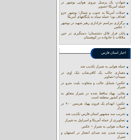
شهادت یک پرسنل نیروی هوایی بوشهر در
حمله آمریکا+تصویر
حملات آمریکا به جنوب و شمال/ بوشهر جزو
اهداف بود/ حمله سپاه به پایگاههای آمریکا
برگزاری مراسم عزاداری رهبر شهید در بوشهر
+ عکس
پایان فرار قاتل دشتستان/ دستگیری در حین
ملاقات با خانواده در کوهستان
اخبار استان فارس
حمله هوایی به شیراز تکذیب شد
معماری جالب یک کافی‌شاپ تیک اِوِی در
سپیدان+تصاویر
عکس/ شمایل جالب و متفاوت بلیت مترو در
شیراز
بقائی: پهپاد ساقط شده در شیراز متعلق به
کدام کشور منطقه است
عکس/ انهدام یک فروند پهپاد هرمس ۹۰۰ در
شیراز
تخریب سد مشهور استان فارس تکذیب شد
تصاویری از حمله آمریکا و اسراییل به شیراز
حملات هوایی به شیراز + عکس
شنیده شدن چند صدای انفجار در اصفهان و
شیراز