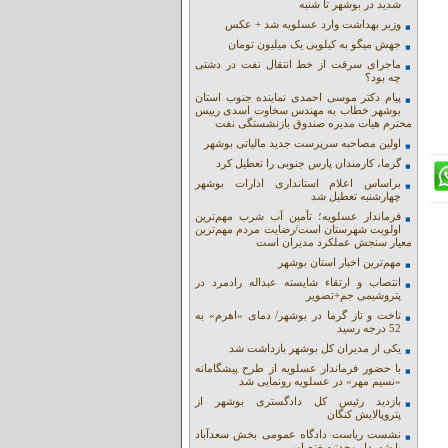
شدید در بوشهر تا شنبه
وزیر بهداشت وارد عسلویه شد + عکس
جهش میگو به کیلویی یک میلیون تومان
ماجرای سرقت از خط انتقال نفت در دشتی
چه بود؟
پیام دکتر موسی احمدی نماینده جنوب استان
بوشهر خطاب به مهندس سخاوت اسدی رییس
محترم هیات مدیره صندوق بازنشستگی نفت
اولین مصاحبه سرپرست جدید مالیاتی بوشهر
گرما، کارمندان پارس جنوبی را تعطیل کرد
براساس اعلام استانداری ادارات بوشهر
چهارشنبه تعطیل شد
فرماندار عسلویه؛ تأمین آب شرب مهم‌ترین
اولویت شهرستان است/رضایت مردم مهم‌ترین
معیار سنجش عملکرد مدیران است
مهم‌ترین اخبار استان بوشهر
انتصاب و ارتقاء شایسته عبداله رادمرد در
پتروشیمی جم+تصویر
تاخت و تاز گرما در بوشهر/ دمای «اهرم» به
52 درجه رسید
یکی از مدیران کل بوشهر بازداشت شد
با حضور فرماندار عسلویه از طرح پیشگامانه
«نسیم مهر» در عسلویه رونمایی شد
بازدید رئیس کل دادگستری بوشهر از
پتروپالایش کنگان
نشست ریاست دادگاه عمومی بخش سعدآباد
با شهردار وحدتیه +تصاویر