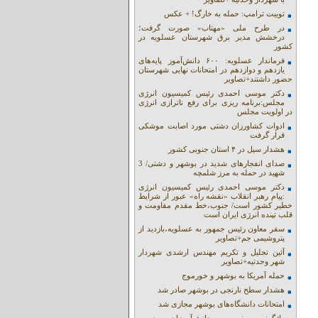
توییت ترامپ: حمله به خارگ! + عکس
در طرح ملی «مهتاب» صورت گرفت؛
درخشش مدیر برق شهرستان عسلویه در
کشور
فرماندار عسلویه: ۶۰۰ دانش‌آموز پایه‌های
یازدهم و دوازدهم در امتحانات نهایی شهرستان
حضور داشتند+تصاویر
دکتر موسی احمدی رئیس کمیسیون انرژی
مجلس:برنامه ریزی برای رفع ناترازی انرژی
در اولویت مجلس
ادوات کشاورزان دشتی مورد اصابت موشکی
قرار گرفت
هشدار سیل در ۴ استان جنوبی کشور
صدای انفجارهای شدید در بوشهر و دشتی/ 3
شهید در حمله به مرز شلمچه
دکتر موسی احمدی رئیس کمیسیون انرژی
:پیام رهبر انقلاب «نقشه راه» عبور از شرایط
خطیر کشور است/ جنوب،خط مقدم مقاومت و
قلب تپنده انرژی ایران است
سفر معاون رئیس جمهور به عسلویه،بازدید از
پتروشیمی جم+تصاویر
آئین تجلیل و تکریم مهندس ارشدی شهردار
شهر وحدتیه+تصاویر
حمله آمریکا به بوشهر و خورموج
هشدار سطح نارنجی در بوشهر صادر شد
امتحانات دانشگاه‌های بوشهر مجازی شد