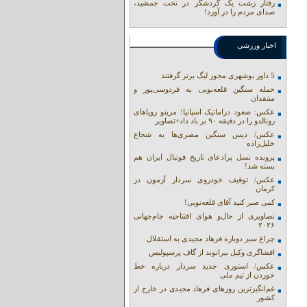
رفتار زشت یک گردشگر در تخت جمشید،
صدای مردم را در آورد!
اخبار ورزشی
5 داور بوشهری مجوز لیگ برتر گرفتند
حمله سنگین قلعه‌نویی به فردوسی‌پور و
منتقدان
عکس: صعود دراماتیک اسپانیا؛ مرینو رویاهای
رونالدو را در دقیقه ۹۰ بر باد داد+تصاویر
عکس/ دیس سنگین مصری‌ها به شجاع
خلیل‌زاده
پرونده نسل پرادعای تاریخ فوتبال ایران هم
بسته شد!
عکس/ توقیف خودروی سردار آزمون در
کرمان
کمی صبر کنید آقای قلعه‌نویی!
تصاویری از حال‌و هوای افتتاحیه جام‌جهانی
۲۰۲۶
چراغ سبز دوباره فرهاد مجیدی به استقلال
افشاگری وکیل بیرانوند از گاف‌ پرسپولیس
عکس/ استوری جدید سردار درباره خط
خوردن از تیم ملی
غم‌انگیزترین روزهای فرهاد مجیدی در خارج از
کشور