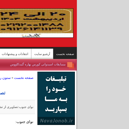
صفحه نخست
آرشیو سایت
انتقادات و پیشنهادات
برداشت برنج از شالیزارهای شمال - سوادکوه
تازه‌ترین وضعیت تنگه هرمز
صفحه نخست
»
ستون ر
ییلاقات سوادکوه؛ پناهگاه خنک در اوج گرمای تابستا
مسابقات کشتی سنتی لوچو - روستای چرات
روستای گردشگری قلات - شیراز
تصا
پل محور «رودان - بندرعباس» پس حمله آمریکا
بندرعباس جان ایران
نوای جنوب:تصاویری از تش
مسافران دریاچه «زنده» ارومیه
گرمای تابستان به مازندران رسید
نوای جنوب:
مسابقات اسبدوانی کورس بهاره گنبدکاووس