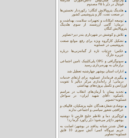
واژگونی مینی‌بوس دانش‌آموزان مدرسه
فوتبال در دیّر با ۲۵ مصدوم
هلدینگ پتروپالایش کنگان؛ رکورددار نخستین‌ها
در صنعت نفت، گاز و پتروشیمی کشور
توسعه امکانات و تجهیزات سلامت، بهداشت و
درمان؛ گامی ارزشمند از سوی هلدینگ
پتروپالایش کنگان
تلاش و کوشش در شهرداری بندر دیر+تصاویر
تشکیل کارگروه ویژه برای رفع موانع صنعت
پتروشیمی در عسلویه
عکس/ جزئیات تازه از گمانه‌زنی‌ها درباره
جزیره خارگ
سونوگرافی و OPG پلی‌کلینیک تامین اجتماعی
برازجان به بهره‌برداری رسید
ادارات استان بوشهر چهارشنبه تعطیل شد
پیگیری فرماندار عسلویه برای ارتقای خدمات
درمانی؛ از راه‌اندازی مرکز دیالیز تا تقویت
اورژانس و تکمیل پروژه‌های بهداشتی
تجدید پیمان با آرمان‌های انقلاب در مراسم
باشکوه «آقای شهید ایران» در سواحل
عسلویه+تصویر
نوشادی:شعاردهندگان علیه پزشکیان، قالیباف و
عراقچی شعور سیاسی و اجتماعی ندارند
اوج‌گیری دما و تلاطم خلیج فارس تا دوشنبه
بوشهر داغ‌تر می‌شود/ دیّر رکورد گرما زد!
فعال شدن شبانه پدافند در بوشهر/ اصابت به
حریم نیروگاه اتمی/ آتش سوزی 10 قایق
عسلویه+نصاویر