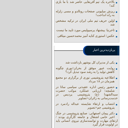
بالاخره یک تیم آفریقایی حاضر شد با ما بازی
کند!
ریزش میلیونی صفحات رونالدو و مسی زلزله
به راه انداخت!
اولین حریف تیم ملی ایران در ترکیه مشخص
شد
تاجرنیا: پیشنهاد پرسپولیس مورد تایید ما نیست
عکس/ استوری کنایه آمیز محمدحسین میثاقی
پربازدیدترین اخبار
یکی از مدیران کل بوشهر بازداشت شد
روایت عبور موفق از بحران؛نوری چگونه
کاهش تولید را به رشد سود تبدیل کرد؟
اطلاعیه پتروشیمی نوری از برگزاری دو مجمع
همزمان در ۱۸ مرداد
حضور رئیس اداره عقیدتی سیاسی ساتا در
شلمچه؛ ارزیابی عملکرد موکب حضرت
سیدالشهدا (ع) پتروشیمی پردیس در
خدمت‌رسانی به زائران+تصاویر
انتصاب و ارتقاء شایسته عبداله رادمرد در
پتروشیمی جم+تصویر
دکتر پیمان اصفهانی: صنایع پتروشیمی در جنگ
اخیر حامی اشتغال و جامعه کارگری بودند /
ارتقای مهارت و توانمندسازی نیروی انسانی باید
در اولویت قرار گیرد