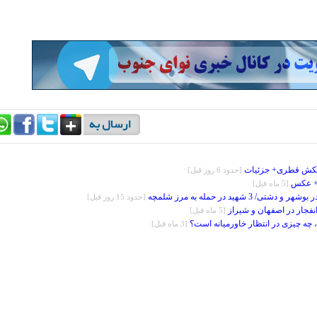
تکش قطری+ جزئیات
[حدود 6 روز قبل]
 + عکس
[5 ماه قبل]
 3 شهید در حمله به مرز شلمچه
[حدود 15 روز قبل]
فجار در اصفهان و شیراز
[5 ماه قبل]
، چه چیزی در انتظار خاورمیانه است؟
[3 ماه قبل]