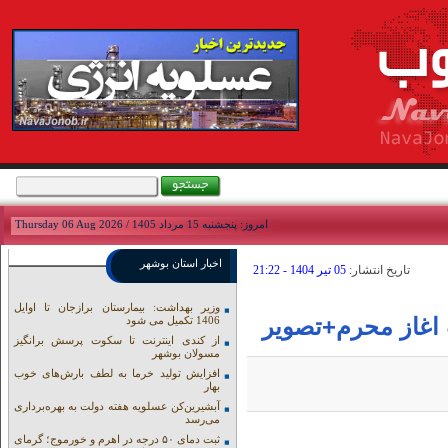
امروز: پنجشنبه 15 مرداد 1405 / Thursday 06 Aug 2026
اخبار استان بوشهر
تاريخ انتشار:
05 تير 1404 - 21:22
وزیر بهداشت: بیمارستان برازجان تا اوایل
 اغاز محرم+تصویر
1406 تکمیل می شود
از کندی اینترنت تا سکوت پرسش برانگیز
مسولان بوشهر
افزایش تولید خرما به لطف بارش‌های خوب
بهار
آبشیرین‌کن عسلویه هفته دولت به بهره‌برداری
می‌رسد
ثبت دمای ۵۰ درجه در اهرم و خورموج؛ گرمای