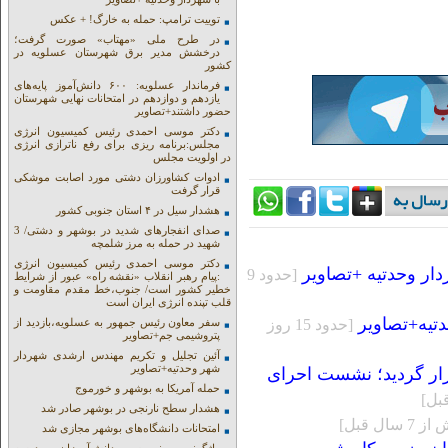
توییت ترامپ: حمله به خارگ! + عکس
در طرح ملی «مهتاب» صورت گرفت؛
درخشش مدیر برق شهرستان عسلویه در
کشور
فرماندار عسلویه: ۶۰۰ دانش‌آموز پایه‌های
یازدهم و دوازدهم در امتحانات نهایی شهرستان
حضور داشتند+تصاویر
دکتر موسی احمدی رئیس کمیسیون انرژی
مجلس:برنامه ریزی برای رفع ناترازی انرژی
در اولویت مجلس
ادوات کشاورزان دشتی مورد اصابت موشکی
قرار گرفت
هشدار سیل در ۴ استان جنوبی کشور
صدای انفجارهای شدید در بوشهر و دشتی/ 3
شهید در حمله به مرز شلمچه
دکتر موسی احمدی رئیس کمیسیون انرژی
ر وحدتیه +تصاویر
[حدود 9
:پیام رهبر انقلاب «نقشه راه» عبور از شرایط
خطیر کشور است/ جنوب،خط مقدم مقاومت و
قلب تپنده انرژی ایران است
تیه+تصاویر
سفر معاون رئیس جمهور به عسلویه،بازدید از
[حدود 15 روز
پتروشیمی جم+تصاویر
آئین تجلیل و تکریم مهندس ارشدی شهردار
شهر وحدتیه+تصاویر
زار گردید؛ نشست احرای
حمله آمریکا به بوشهر و خورموج
هشدار سطح نارنجی در بوشهر صادر شد
 7 سال قبل]
امتحانات دانشگاه‌های بوشهر مجازی شد