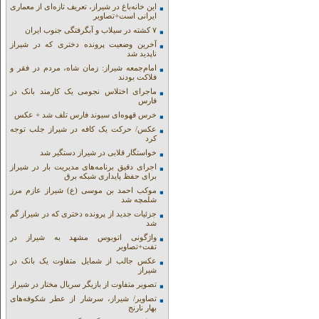
این خانه‌باغ در شیراز، تعریف تازه‌ای از معماری
ایرانی است+تصاویر
۷ کشته در سیلاب و آبگرفتگی جنوب ایران
آخرین وضعیت پرونده دختری که در شیراز
ناپدید شد
امام‌جمعه شیراز: زمان شاه، مردم در فقر و
فلاکت بودند
ماجرای اختلاس نجومی یک کارمند بانک در
فارس
خرس قهوه‌ای سیوند فارس تلف شد + عکس
عکس/ حرکت یک کافه در شیراز جلب توجه
کرد
خواستگار قلابی در شیراز دستگیر شد
اجرای دقیق برنامه‌های مدیریت بار در شیراز
برای حفظ پایداری شبکه برق
موکب احمد بن موسی (ع) شیراز عازم مرز
شلمچه شد
جزئیات جدید از پرونده دختری که در شیراز گم
شد
واژگونی اتوبوس مشهد به شیراز در
تفت+تصاویر
عکس جالب از شمایل متفاوت یک بانک در
شیراز
تصویر متفاوت از بازیگر سریال مختار در شیراز
تصاویر/ شیراز، سرشار از عطر شکوفه‌های
بهار نارنج