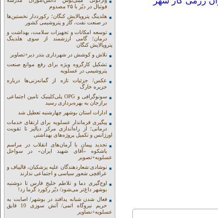
ران رزمی کار شهر
واژگونی مینی‌بوس دانش‌آموزان مدرسه
فوتبال در دیّر با ۲۵ مصدوم
هلدینگ پتروپالایش کنگان؛ رکورددار نخستین‌ها
در صنعت نفت، گاز و پتروشیمی کشور
توسعه امکانات و تجهیزات سلامت، بهداشت و
درمان؛ گامی ارزشمند از سوی هلدینگ
پتروپالایش کنگان
تلاش و کوشش در شهرداری بندر دیر+تصاویر
تشکیل کارگروه ویژه برای رفع موانع صنعت
پتروشیمی در عسلویه
عکس/ جزئیات تازه از گمانه‌زنی‌ها درباره
جزیره خارگ
سونوگرافی و OPG پلی‌کلینیک تامین اجتماعی
برازجان به بهره‌برداری رسید
ادارات استان بوشهر چهارشنبه تعطیل شد
پیگیری فرماندار عسلویه برای ارتقای خدمات
درمانی؛ از راه‌اندازی مرکز دیالیز تا تقویت
اورژانس و تکمیل پروژه‌های بهداشتی
تجدید پیمان با آرمان‌های انقلاب در مراسم
باشکوه «آقای شهید ایران» در سواحل
عسلویه+تصویر
نوشادی:شعاردهندگان علیه پزشکیان، قالیباف و
عراقچی شعور سیاسی و اجتماعی ندارند
اوج‌گیری دما و تلاطم خلیج فارس تا دوشنبه
بوشهر داغ‌تر می‌شود/ دیّر رکورد گرما زد!
فعال شدن شبانه پدافند در بوشهر/ اصابت به
حریم نیروگاه اتمی/ آتش سوزی 10 قایق
عسلویه+نصاویر