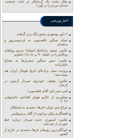
رفتار زشت یک گردشگر در تخت جمشید،
صدای مردم را در آورد!
اخبار ورزشی
5 داور بوشهری مجوز لیگ برتر گرفتند
حمله سنگین قلعه‌نویی به فردوسی‌پور و
منتقدان
عکس: صعود دراماتیک اسپانیا؛ مرینو رویاهای
رونالدو را در دقیقه ۹۰ بر باد داد+تصاویر
عکس/ دیس سنگین مصری‌ها به شجاع
خلیل‌زاده
پرونده نسل پرادعای تاریخ فوتبال ایران هم
بسته شد!
عکس/ توقیف خودروی سردار آزمون در
کرمان
کمی صبر کنید آقای قلعه‌نویی!
تصاویری از حال‌و هوای افتتاحیه جام‌جهانی
۲۰۲۶
چراغ سبز دوباره فرهاد مجیدی به استقلال
افشاگری وکیل بیرانوند از گاف‌ پرسپولیس
عکس/ استوری جدید سردار درباره خط
خوردن از تیم ملی
غم‌انگیزترین روزهای فرهاد مجیدی در خارج از
کشور