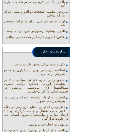
بالاخره یک تیم آفریقایی حاضر شد با ما بازی
کند!
ریزش میلیونی صفحات رونالدو و مسی زلزله
به راه انداخت!
اولین حریف تیم ملی ایران در ترکیه مشخص
شد
تاجرنیا: پیشنهاد پرسپولیس مورد تایید ما نیست
عکس/ استوری کنایه آمیز محمدحسین میثاقی
پربازدیدترین اخبار
یکی از مدیران کل بوشهر بازداشت شد
اطلاعیه پتروشیمی نوری از برگزاری دو مجمع
همزمان در ۱۸ مرداد
حضور رئیس اداره عقیدتی سیاسی ساتا در
شلمچه؛ ارزیابی عملکرد موکب حضرت
سیدالشهدا (ع) پتروشیمی پردیس در
خدمت‌رسانی به زائران+تصاویر
انتصاب و ارتقاء شایسته عبداله رادمرد در
پتروشیمی جم+تصویر
دکتر پیمان اصفهانی: صنایع پتروشیمی در جنگ
اخیر حامی اشتغال و جامعه کارگری بودند /
ارتقای مهارت و توانمندسازی نیروی انسانی باید
در اولویت قرار گیرد
مهم‌ترین اخبار استان بوشهر
تاخت و تاز گرما در بوشهر/ دمای «اهرم» به