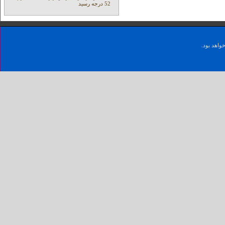
52 درجه رسید
واهد بود.