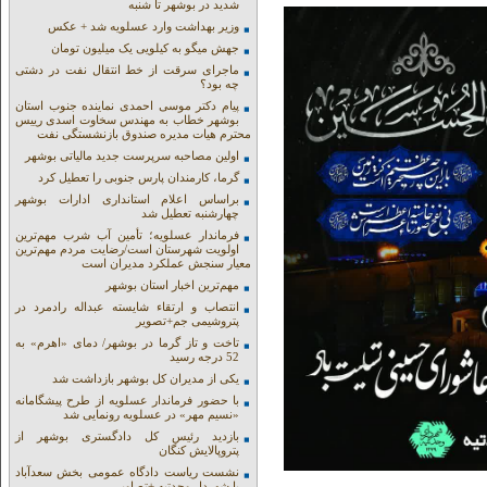
شدید در بوشهر تا شنبه
وزیر بهداشت وارد عسلویه شد + عکس
جهش میگو به کیلویی یک میلیون تومان
ماجرای سرقت از خط انتقال نفت در دشتی
چه بود؟
پیام دکتر موسی احمدی نماینده جنوب استان
بوشهر خطاب به مهندس سخاوت اسدی رییس
محترم هیات مدیره صندوق بازنشستگی نفت
اولین مصاحبه سرپرست جدید مالیاتی بوشهر
گرما، کارمندان پارس جنوبی را تعطیل کرد
براساس اعلام استانداری ادارات بوشهر
چهارشنبه تعطیل شد
فرماندار عسلویه؛ تأمین آب شرب مهم‌ترین
اولویت شهرستان است/رضایت مردم مهم‌ترین
معیار سنجش عملکرد مدیران است
مهم‌ترین اخبار استان بوشهر
انتصاب و ارتقاء شایسته عبداله رادمرد در
پتروشیمی جم+تصویر
تاخت و تاز گرما در بوشهر/ دمای «اهرم» به
52 درجه رسید
یکی از مدیران کل بوشهر بازداشت شد
با حضور فرماندار عسلویه از طرح پیشگامانه
«نسیم مهر» در عسلویه رونمایی شد
بازدید رئیس کل دادگستری بوشهر از
پتروپالایش کنگان
نشست ریاست دادگاه عمومی بخش سعدآباد
با شهردار وحدتیه +تصاویر