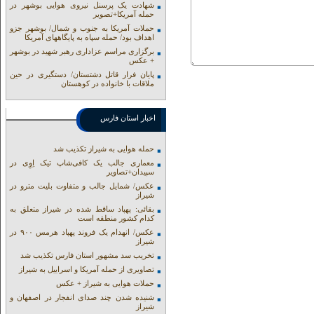
شهادت یک پرسنل نیروی هوایی بوشهر در
حمله آمریکا+تصویر
حملات آمریکا به جنوب و شمال/ بوشهر جزو
اهداف بود/ حمله سپاه به پایگاههای آمریکا
برگزاری مراسم عزاداری رهبر شهید در بوشهر
+ عکس
پایان فرار قاتل دشتستان/ دستگیری در حین
ملاقات با خانواده در کوهستان
اخبار استان فارس
حمله هوایی به شیراز تکذیب شد
معماری جالب یک کافی‌شاپ تیک اِوِی در
سپیدان+تصاویر
عکس/ شمایل جالب و متفاوت بلیت مترو در
شیراز
بقائی: پهپاد ساقط شده در شیراز متعلق به
کدام کشور منطقه است
عکس/ انهدام یک فروند پهپاد هرمس ۹۰۰ در
شیراز
تخریب سد مشهور استان فارس تکذیب شد
تصاویری از حمله آمریکا و اسراییل به شیراز
حملات هوایی به شیراز + عکس
شنیده شدن چند صدای انفجار در اصفهان و
شیراز