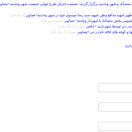
سعدآباد و شهر وحدتیه برگزار گردید؛ نشست احرای طرح جوانی جمعیت شهر وحدتیه +تصاوی
 مطهر شهید مدافع وطن شهید سید رضا موسوی جود در شهر وحدتیه+تصاویر
[5 ماه قبل]
ومی بخش سعدآباد با شهردار وحدتیه +تصاویر
[حدود 9 روز قبل]
 بندر دیر توسط شهرداری +عکس
[بيش از 4 سال قبل]
ها و کوچه های فاقد نام در دیر +تصاویر
[بيش از 4 سال قبل]
داری