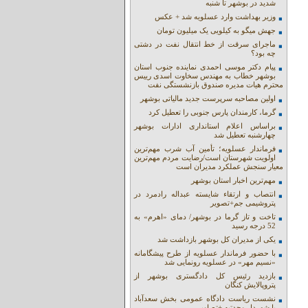
شدید در بوشهر تا شنبه
وزیر بهداشت وارد عسلویه شد + عکس
جهش میگو به کیلویی یک میلیون تومان
ماجرای سرقت از خط انتقال نفت در دشتی
چه بود؟
پیام دکتر موسی احمدی نماینده جنوب استان
بوشهر خطاب به مهندس سخاوت اسدی رییس
محترم هیات مدیره صندوق بازنشستگی نفت
اولین مصاحبه سرپرست جدید مالیاتی بوشهر
گرما، کارمندان پارس جنوبی را تعطیل کرد
براساس اعلام استانداری ادارات بوشهر
چهارشنبه تعطیل شد
فرماندار عسلویه؛ تأمین آب شرب مهم‌ترین
اولویت شهرستان است/رضایت مردم مهم‌ترین
معیار سنجش عملکرد مدیران است
مهم‌ترین اخبار استان بوشهر
انتصاب و ارتقاء شایسته عبداله رادمرد در
پتروشیمی جم+تصویر
تاخت و تاز گرما در بوشهر/ دمای «اهرم» به
52 درجه رسید
یکی از مدیران کل بوشهر بازداشت شد
با حضور فرماندار عسلویه از طرح پیشگامانه
«نسیم مهر» در عسلویه رونمایی شد
بازدید رئیس کل دادگستری بوشهر از
پتروپالایش کنگان
نشست ریاست دادگاه عمومی بخش سعدآباد
با شهردار وحدتیه +تصاویر