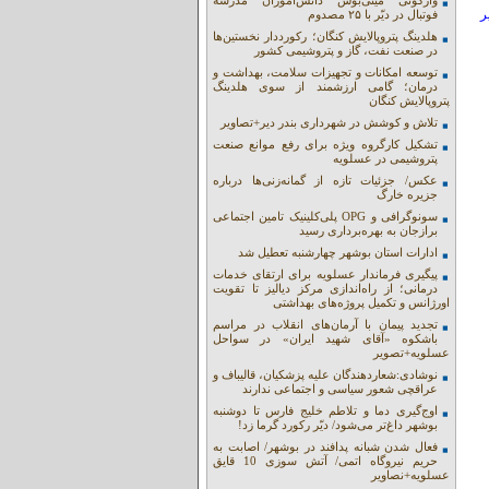
واژگونی مینی‌بوس دانش‌آموزان مدرسه
ر
فوتبال در دیّر با ۲۵ مصدوم
هلدینگ پتروپالایش کنگان؛ رکورددار نخستین‌ها
در صنعت نفت، گاز و پتروشیمی کشور
توسعه امکانات و تجهیزات سلامت، بهداشت و
درمان؛ گامی ارزشمند از سوی هلدینگ
پتروپالایش کنگان
تلاش و کوشش در شهرداری بندر دیر+تصاویر
تشکیل کارگروه ویژه برای رفع موانع صنعت
پتروشیمی در عسلویه
عکس/ جزئیات تازه از گمانه‌زنی‌ها درباره
جزیره خارگ
سونوگرافی و OPG پلی‌کلینیک تامین اجتماعی
برازجان به بهره‌برداری رسید
ادارات استان بوشهر چهارشنبه تعطیل شد
پیگیری فرماندار عسلویه برای ارتقای خدمات
درمانی؛ از راه‌اندازی مرکز دیالیز تا تقویت
اورژانس و تکمیل پروژه‌های بهداشتی
تجدید پیمان با آرمان‌های انقلاب در مراسم
باشکوه «آقای شهید ایران» در سواحل
عسلویه+تصویر
نوشادی:شعاردهندگان علیه پزشکیان، قالیباف و
عراقچی شعور سیاسی و اجتماعی ندارند
اوج‌گیری دما و تلاطم خلیج فارس تا دوشنبه
بوشهر داغ‌تر می‌شود/ دیّر رکورد گرما زد!
فعال شدن شبانه پدافند در بوشهر/ اصابت به
حریم نیروگاه اتمی/ آتش سوزی 10 قایق
عسلویه+نصاویر