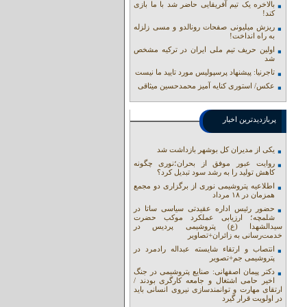
بالاخره یک تیم آفریقایی حاضر شد با ما بازی
کند!
ریزش میلیونی صفحات رونالدو و مسی زلزله
به راه انداخت!
اولین حریف تیم ملی ایران در ترکیه مشخص
شد
تاجرنیا: پیشنهاد پرسپولیس مورد تایید ما نیست
عکس/ استوری کنایه آمیز محمدحسین میثاقی
پربازدیدترین اخبار
یکی از مدیران کل بوشهر بازداشت شد
روایت عبور موفق از بحران؛نوری چگونه
کاهش تولید را به رشد سود تبدیل کرد؟
اطلاعیه پتروشیمی نوری از برگزاری دو مجمع
همزمان در ۱۸ مرداد
حضور رئیس اداره عقیدتی سیاسی ساتا در
شلمچه؛ ارزیابی عملکرد موکب حضرت
سیدالشهدا (ع) پتروشیمی پردیس در
خدمت‌رسانی به زائران+تصاویر
انتصاب و ارتقاء شایسته عبداله رادمرد در
پتروشیمی جم+تصویر
دکتر پیمان اصفهانی: صنایع پتروشیمی در جنگ
اخیر حامی اشتغال و جامعه کارگری بودند /
ارتقای مهارت و توانمندسازی نیروی انسانی باید
در اولویت قرار گیرد