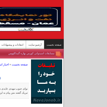
صفحه نخست
آرشیو سایت
انتقادات و پیشنهادات
مسابقات اسبدوانی کورس بهاره گنبدکاووس
برداشت برنج از شالیزارهای شمال - سوادکوه
صفحه نخست
»
اخبار ا
تازه‌ترین وضعیت تنگه هرمز
ییلاقات سوادکوه؛ پناهگاه خنک در اوج گرمای تابستا
مسابقات کشتی سنتی لوچو - روستای چرات
پ
روستای گردشگری قلات - شیراز
پل محور «رودان - بندرعباس» پس حمله آمریکا
نوای جنوب:مهدی عابدی شه
تبریک گفتند متن پیام به ا
بندرعباس جان ایران
مسافران دریاچه «زنده» ارومیه
گرمای تابستان به مازندران رسید