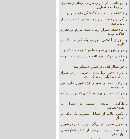
این خانه‌باغ در شیراز، تعریف تازه‌ای از معماری
ایرانی است+تصاویر
۷ کشته در سیلاب و آبگرفتگی جنوب ایران
آخرین وضعیت پرونده دختری که در شیراز
ناپدید شد
امام‌جمعه شیراز: زمان شاه، مردم در فقر و
فلاکت بودند
ماجرای اختلاس نجومی یک کارمند بانک در
فارس
خرس قهوه‌ای سیوند فارس تلف شد + عکس
عکس/ حرکت یک کافه در شیراز جلب توجه
کرد
خواستگار قلابی در شیراز دستگیر شد
اجرای دقیق برنامه‌های مدیریت بار در شیراز
برای حفظ پایداری شبکه برق
موکب احمد بن موسی (ع) شیراز عازم مرز
شلمچه شد
جزئیات جدید از پرونده دختری که در شیراز گم
شد
واژگونی اتوبوس مشهد به شیراز در
تفت+تصاویر
عکس جالب از شمایل متفاوت یک بانک در
شیراز
تصویر متفاوت از بازیگر سریال مختار در شیراز
تصاویر/ شیراز، سرشار از عطر شکوفه‌های
بهار نارنج