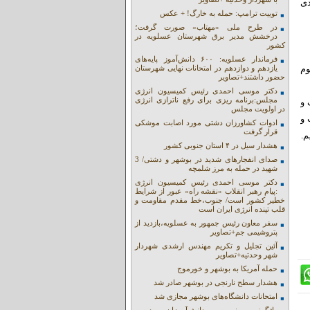
دی
توییت ترامپ: حمله به خارگ! + عکس
در طرح ملی «مهتاب» صورت گرفت؛
درخشش مدیر برق شهرستان عسلویه در
کشور
فرماندار عسلویه: ۶۰۰ دانش‌آموز پایه‌های
وم
یازدهم و دوازدهم در امتحانات نهایی شهرستان
حضور داشتند+تصاویر
دکتر موسی احمدی رئیس کمیسیون انرژی
مجلس:برنامه ریزی برای رفع ناترازی انرژی
 و
در اولویت مجلس
 و
ادوات کشاورزان دشتی مورد اصابت موشکی
قرار گرفت
م.
هشدار سیل در ۴ استان جنوبی کشور
صدای انفجارهای شدید در بوشهر و دشتی/ 3
شهید در حمله به مرز شلمچه
دکتر موسی احمدی رئیس کمیسیون انرژی
:پیام رهبر انقلاب «نقشه راه» عبور از شرایط
خطیر کشور است/ جنوب،خط مقدم مقاومت و
قلب تپنده انرژی ایران است
سفر معاون رئیس جمهور به عسلویه،بازدید از
پتروشیمی جم+تصاویر
آئین تجلیل و تکریم مهندس ارشدی شهردار
شهر وحدتیه+تصاویر
حمله آمریکا به بوشهر و خورموج
هشدار سطح نارنجی در بوشهر صادر شد
امتحانات دانشگاه‌های بوشهر مجازی شد