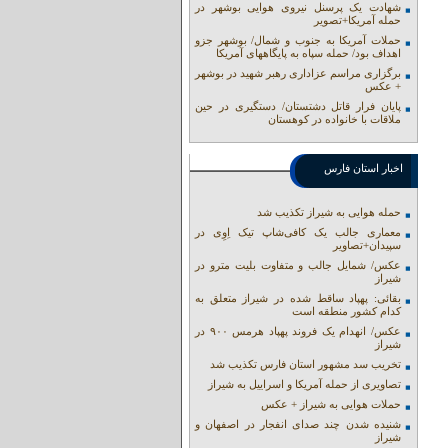
شهادت یک پرسنل نیروی هوایی بوشهر در
حمله آمریکا+تصویر
حملات آمریکا به جنوب و شمال/ بوشهر جزو
اهداف بود/ حمله سپاه به پایگاههای آمریکا
برگزاری مراسم عزاداری رهبر شهید در بوشهر
+ عکس
پایان فرار قاتل دشتستان/ دستگیری در حین
ملاقات با خانواده در کوهستان
اخبار استان فارس
حمله هوایی به شیراز تکذیب شد
معماری جالب یک کافی‌شاپ تیک اِوِی در
سپیدان+تصاویر
عکس/ شمایل جالب و متفاوت بلیت مترو در
شیراز
بقائی: پهپاد ساقط شده در شیراز متعلق به
کدام کشور منطقه است
عکس/ انهدام یک فروند پهپاد هرمس ۹۰۰ در
شیراز
تخریب سد مشهور استان فارس تکذیب شد
تصاویری از حمله آمریکا و اسراییل به شیراز
حملات هوایی به شیراز + عکس
شنیده شدن چند صدای انفجار در اصفهان و
شیراز