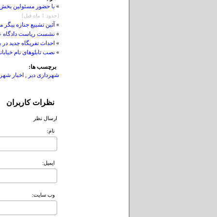
»
با حضور مسئولین بخش 
[حدود 1 ماه قبل]
»
آئین تشییع جنازه پیگر
»
نشست ریاست دادگاه عم
»
احداث تفریگاه جدید در
»
نصب تابلوهای نام خیابان
برچسب ها:
شهرداری دیر
,
اخبار شهر
نظرات کاربران
ارسال نظر
نام:
ايميل:
وب سايت: