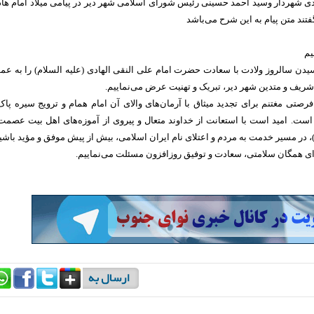
ی شهردار وسید احمد حسینی رئیس شورای اسلامی شهر دیر در پیامی میلاد امام ها
گفتند متن پیام به این شرح می‌باشد
یم
دن سالروز ولادت با سعادت حضرت امام علی النقی الهادی (علیه السلام) را به عم
یف و متدین شهر دیر، تبریک و تهنیت عرض می‌نماییم.
رصتی مغتنم برای تجدید میثاق با آرمان‌های والای آن امام همام و ترویج سیره پاک
است. امید است با استعانت از خداوند متعال و پیروی از آموزه‌های اهل بیت عصمت
، در مسیر خدمت به مردم و اعتلای نام ایران اسلامی، بیش از پیش موفق و مؤید باشی
برای همگان سلامتی، سعادت و توفیق روزافزون مسئلت می‌نماییم.