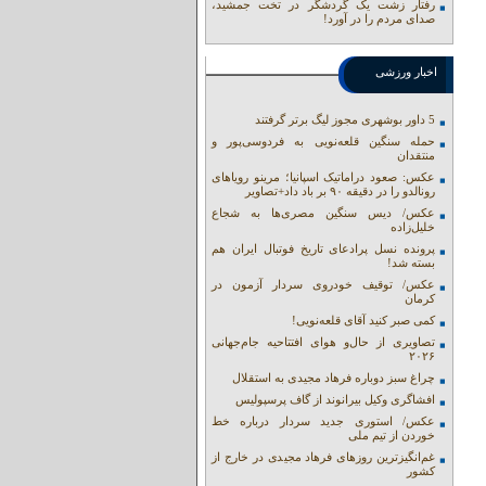
رفتار زشت یک گردشگر در تخت جمشید،
صدای مردم را در آورد!
اخبار ورزشی
5 داور بوشهری مجوز لیگ برتر گرفتند
حمله سنگین قلعه‌نویی به فردوسی‌پور و
منتقدان
عکس: صعود دراماتیک اسپانیا؛ مرینو رویاهای
رونالدو را در دقیقه ۹۰ بر باد داد+تصاویر
عکس/ دیس سنگین مصری‌ها به شجاع
خلیل‌زاده
پرونده نسل پرادعای تاریخ فوتبال ایران هم
بسته شد!
عکس/ توقیف خودروی سردار آزمون در
کرمان
کمی صبر کنید آقای قلعه‌نویی!
تصاویری از حال‌و هوای افتتاحیه جام‌جهانی
۲۰۲۶
چراغ سبز دوباره فرهاد مجیدی به استقلال
افشاگری وکیل بیرانوند از گاف‌ پرسپولیس
عکس/ استوری جدید سردار درباره خط
خوردن از تیم ملی
غم‌انگیزترین روزهای فرهاد مجیدی در خارج از
کشور