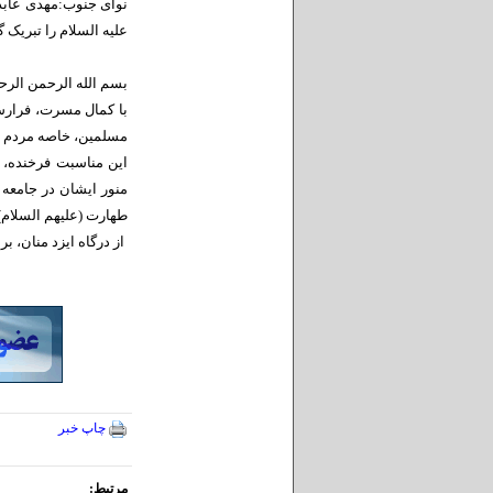
نوای جنوب:مهدی عابد
علیه السلام را تبریک 
بسم الله الرحمن الرح
با کمال مسرت، فرارسی
مسلمین، خاصه مردم شر
این مناسبت فرخنده، ف
منور ایشان در جامعه 
طهارت (علیهم السلام)
از درگاه ایزد منان، 
چاپ خبر
مرتبط: