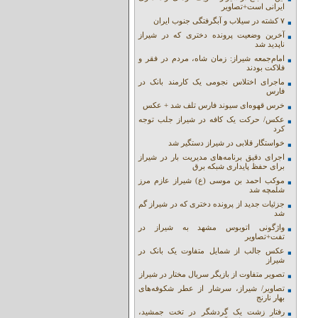
ایرانی است+تصاویر
۷ کشته در سیلاب و آبگرفتگی جنوب ایران
آخرین وضعیت پرونده دختری که در شیراز
ناپدید شد
امام‌جمعه شیراز: زمان شاه، مردم در فقر و
فلاکت بودند
ماجرای اختلاس نجومی یک کارمند بانک در
فارس
خرس قهوه‌ای سیوند فارس تلف شد + عکس
عکس/ حرکت یک کافه در شیراز جلب توجه
کرد
خواستگار قلابی در شیراز دستگیر شد
اجرای دقیق برنامه‌های مدیریت بار در شیراز
برای حفظ پایداری شبکه برق
موکب احمد بن موسی (ع) شیراز عازم مرز
شلمچه شد
جزئیات جدید از پرونده دختری که در شیراز گم
شد
واژگونی اتوبوس مشهد به شیراز در
تفت+تصاویر
عکس جالب از شمایل متفاوت یک بانک در
شیراز
تصویر متفاوت از بازیگر سریال مختار در شیراز
تصاویر/ شیراز، سرشار از عطر شکوفه‌های
بهار نارنج
رفتار زشت یک گردشگر در تخت جمشید،