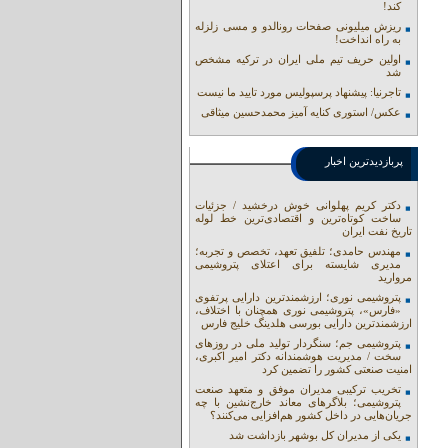
کند!
ریزش میلیونی صفحات رونالدو و مسی زلزله
به راه انداخت!
اولین حریف تیم ملی ایران در ترکیه مشخص
شد
تاجرنیا: پیشنهاد پرسپولیس مورد تایید ما نیست
عکس/ استوری کنایه آمیز محمدحسین میثاقی
پربازدیدترین اخبار
دکتر کریم پهلوانی خوش درخشید / جزئیات
ساخت کوتاه‌ترین و اقتصادی‌ترین خط لوله
تاریخ نفت ایران
مهندس حامدی؛ تلفیق تعهد، تخصص و تجربه؛
مدیری شایسته برای اعتلای پتروشیمی
مروارید
پتروشیمی نوری؛ ارزشمندترین دارایی پرتفوی
«فارس»، پتروشیمی نوری همچنان با اختلاف،
ارزشمندترین دارایی بورسی هلدینگ خلیج فارس
پتروشیمی جم؛ سنگردار تولید ملی در روزهای
سخت / مدیریت هوشمندانه دکتر امیر اکبری،
امنیت صنعتی کشور را تضمین کرد
تخریب ترکیبی مدیران موفق و متعهد صنعت
پتروشیمی؛ بلاگرهای معاند خارج‌نشین با چه
جریان‌هایی در داخل کشور هم‌افزایی می‌کنند؟
یکی از مدیران کل بوشهر بازداشت شد