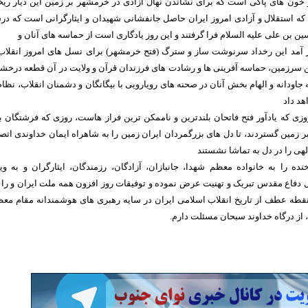
 خون های پاکی است که برای نشاندن نهال آزادی در خرمشهر بر زمین این دیار ریخ
م که استقلال و آزادی امروز ایران حاصل جانفشانی شهیدان و ایثارگرانی است که د
ن بن علی علیه السلام فرا گرفتند و این روز یادگاری است از حماسه های آنان و
ز آمد این رخداد سرنوشت ساز و سترگ (فتح خرمشهر) برای نسل های امروز انقلاب
ن سرزمین، حماسه آفرینی ها و رشادت های فرزندان قرآن و ولایت در آن قطعه درخش
جاودانه و الهام بخش آنان در صحنه های رویارویی با بیگانگان و دشمنان انقلاب، نظام
هد داد
زی که یادآور فتح فاتحان بلندترین و ناممکن ترین فراز هاست، روزی که فرشتگان ب
ر زمین گستردند، تا دل های بزرگمردان ایران زمین را به شاهراه ایمان خداوندی اتص
الهی را در دل به تماشا نشستند
خنده را به خانواده معظم شهدا، جانبازان، آزادگان، رزمندگان، ایثارگران و به وی
دفاع مقدس تبریک و تهنیت عرض نموده و توفیقات روز افزون همه ملت ایران و را 
طه عطف از تاریخ انقلاب اسلامی ایران در سایه رهبری های هوشمندانه مقام مع
 از درگاه خداوند سبحان مسئلت دارم.