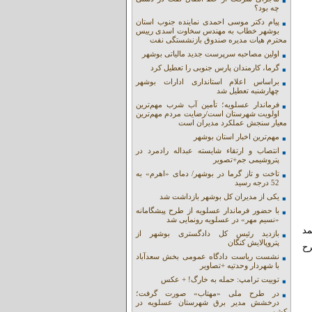
چه بود؟
پیام دکتر موسی احمدی نماینده جنوب استان
بوشهر خطاب به مهندس سخاوت اسدی رییس
محترم هیات مدیره صندوق بازنشستگی نفت
اولین مصاحبه سرپرست جدید مالیاتی بوشهر
گرما، کارمندان پارس جنوبی را تعطیل کرد
براساس اعلام استانداری ادارات بوشهر
چهارشنبه تعطیل شد
فرماندار عسلویه؛ تأمین آب شرب مهم‌ترین
اولویت شهرستان است/رضایت مردم مهم‌ترین
معیار سنجش عملکرد مدیران است
مهم‌ترین اخبار استان بوشهر
انتصاب و ارتقاء شایسته عبداله رادمرد در
پتروشیمی جم+تصویر
تاخت و تاز گرما در بوشهر/ دمای «اهرم» به
52 درجه رسید
یکی از مدیران کل بوشهر بازداشت شد
با حضور فرماندار عسلویه از طرح پیشگامانه
«نسیم مهر» در عسلویه رونمایی شد
مد
بازدید رئیس کل دادگستری بوشهر از
پتروپالایش کنگان
رح
نشست ریاست دادگاه عمومی بخش سعدآباد
با شهردار وحدتیه +تصاویر
توییت ترامپ: حمله به خارگ! + عکس
در طرح ملی «مهتاب» صورت گرفت؛
درخشش مدیر برق شهرستان عسلویه در
کشور