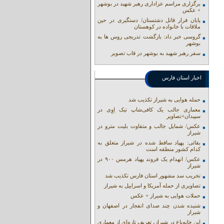
برگزاری مراسم عزاداری رهبر شهید در بوشهر
+ عکس
پایان فرار قاتل دشتستان/ دستگیری در حین
ملاقات با خانواده در کوهستان
گروسی خبر داد: بازگشت تدریجی روس ها به
بوشهر
سفر رهبر شهید به بوشهر در قاب تصویر
اخبار استان فارس
حمله هوایی به شیراز تکذیب شد
معماری جالب یک کافی‌شاپ تیک اِوِی در
سپیدان+تصاویر
عکس/ شمایل جالب و متفاوت بلیت مترو در
شیراز
بقائی: پهپاد ساقط شده در شیراز متعلق به
کدام کشور منطقه است
عکس/ انهدام یک فروند پهپاد هرمس ۹۰۰ در
شیراز
تخریب سد مشهور استان فارس تکذیب شد
تصاویری از حمله آمریکا و اسراییل به شیراز
حملات هوایی به شیراز + عکس
شنیده شدن چند صدای انفجار در اصفهان و
شیراز
این خانه‌باغ در شیراز، تعریف تازه‌ای از معماری