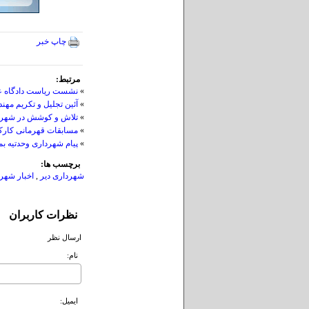
چاپ خبر
مرتبط:
»
نشست ریاست دادگاه عم
»
آئین تجلیل و تکریم مه
»
تلاش و کوشش در شهردا
»
مسابقات قهرمانی کارکن
»
پیام شهرداری وحدتیه ب
برچسب ها:
شهرداری دیر
,
اخبار شهر
نظرات کاربران
ارسال نظر
نام:
ايميل: