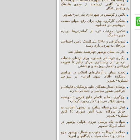
توسعه امکانات و تجهیزات سلامت، بهداشت و
درمان؛ گامی ارزشمند از سوی هلدینگ
پتروپالایش کنگان
تلاش و کوشش در شهرداری بندر دیر+تصاویر
تشکیل کارگروه ویژه برای رفع موانع صنعت
پتروشیمی در عسلویه
عکس/ جزئیات تازه از گمانه‌زنی‌ها درباره
جزیره خارگ
سونوگرافی و OPG پلی‌کلینیک تامین اجتماعی
برازجان به بهره‌برداری رسید
ادارات استان بوشهر چهارشنبه تعطیل شد
پیگیری فرماندار عسلویه برای ارتقای خدمات
درمانی؛ از راه‌اندازی مرکز دیالیز تا تقویت
اورژانس و تکمیل پروژه‌های بهداشتی
تجدید پیمان با آرمان‌های انقلاب در مراسم
باشکوه «آقای شهید ایران» در سواحل
عسلویه+تصویر
نوشادی:شعاردهندگان علیه پزشکیان، قالیباف و
عراقچی شعور سیاسی و اجتماعی ندارند
اوج‌گیری دما و تلاطم خلیج فارس تا دوشنبه
بوشهر داغ‌تر می‌شود/ دیّر رکورد گرما زد!
فعال شدن شبانه پدافند در بوشهر/ اصابت به
حریم نیروگاه اتمی/ آتش سوزی 10 قایق
عسلویه+نصاویر
شهادت یک پرسنل نیروی هوایی بوشهر در
حمله آمریکا+تصویر
حملات آمریکا به جنوب و شمال/ بوشهر جزو
اهداف بود/ حمله سپاه به پایگاههای آمریکا