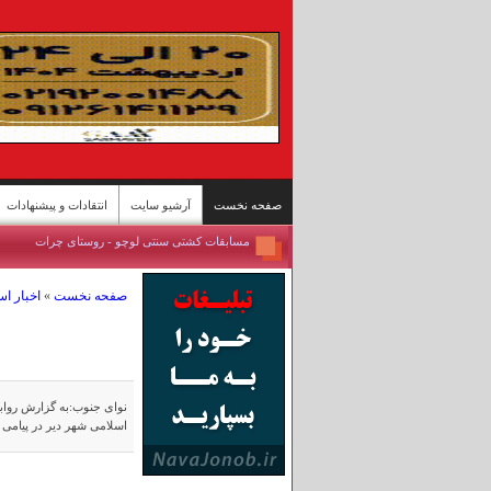
صفحه نخست
آرشیو سایت
انتقادات و پیشنهادات
روستای گردشگری قلات - شیراز
پل محور «رودان - بندرعباس» پس حمله آمریکا
صفحه نخست
»
اخبار ا
بندرعباس جان ایران
تصاویری از پیکر همسر شهید رهبر انقلاب
نفیسه روشن از همدم جدیدش رونمایی کرد + عکس
عکس های آیت الله خامنه ای قبل از شهادت
اولین تصاویر از سردار وحیدی پس از جنگ
نوای جنوب:به گزارش روا
اسلامی شهر دیر در پیامی 
تصاویر/معماری خاص یک ایستگاه مترو
ییلاقات سوادکوه؛ پناهگاه خنک در اوج گرمای تابستا
مسابقات کشتی سنتی لوچو - روستای چرات