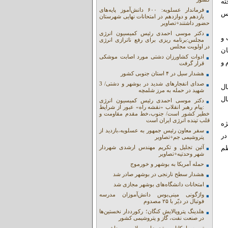
ته
فرماندار عسلویه: ۶۰۰ دانش‌آموز پایه‌های
رس
یازدهم و دوازدهم در امتحانات نهایی شهرستان
حضور داشتند+تصاویر
دکتر موسی احمدی رئیس کمیسیون انرژی
 و
مجلس:برنامه ریزی برای رفع ناترازی انرژی
در اولویت مجلس
ان
ادوات کشاورزان دشتی مورد اصابت موشکی
 و
قرار گرفت
هشدار سیل در ۴ استان جنوبی کشور
صدای انفجارهای شدید در بوشهر و دشتی/ 3
ال
شهید در حمله به مرز شلمچه
ال
دکتر موسی احمدی رئیس کمیسیون انرژی
:پیام رهبر انقلاب «نقشه راه» عبور از شرایط
خطیر کشور است/ جنوب،خط مقدم مقاومت و
قلب تپنده انرژی ایران است
ژه
سفر معاون رئیس جمهور به عسلویه،بازدید از
در
پتروشیمی جم+تصاویر
ظم
آئین تجلیل و تکریم مهندس ارشدی شهردار
شهر وحدتیه+تصاویر
حمله آمریکا به بوشهر و خورموج
هشدار سطح نارنجی در بوشهر صادر شد
امتحانات دانشگاه‌های بوشهر مجازی شد
واژگونی مینی‌بوس دانش‌آموزان مدرسه
فوتبال در دیّر با ۲۵ مصدوم
هلدینگ پتروپالایش کنگان؛ رکورددار نخستین‌ها
در صنعت نفت، گاز و پتروشیمی کشور