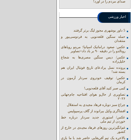
صدای مردم را در آورد!
اخبار ورزشی
5 داور بوشهری مجوز لیگ برتر گرفتند
حمله سنگین قلعه‌نویی به فردوسی‌پور و
منتقدان
عکس: صعود دراماتیک اسپانیا؛ مرینو رویاهای
رونالدو را در دقیقه ۹۰ بر باد داد+تصاویر
عکس/ دیس سنگین مصری‌ها به شجاع
خلیل‌زاده
پرونده نسل پرادعای تاریخ فوتبال ایران هم
بسته شد!
عکس/ توقیف خودروی سردار آزمون در
کرمان
کمی صبر کنید آقای قلعه‌نویی!
تصاویری از حال‌و هوای افتتاحیه جام‌جهانی
۲۰۲۶
چراغ سبز دوباره فرهاد مجیدی به استقلال
افشاگری وکیل بیرانوند از گاف‌ پرسپولیس
عکس/ استوری جدید سردار درباره خط
خوردن از تیم ملی
غم‌انگیزترین روزهای فرهاد مجیدی در خارج از
کشور
بالاخره یک تیم آفریقایی حاضر شد با ما بازی