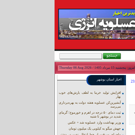
مروز: پنجشنبه 15 مرداد 1405 / Thursday 06 Aug 2026
اخبار استان بوشهر
افزایش تولید خرما به لطف بارش‌های خوب
بهار
آبشیرین‌کن عسلویه هفته دولت به بهره‌برداری
می‌رسد
ثبت دمای ۵۰ درجه در اهرم و خورموج؛ گرمای
شدید در بوشهر تا شنبه
وزیر بهداشت وارد عسلویه شد + عکس
جهش میگو به کیلویی یک میلیون تومان
ماجرای سرقت از خط انتقال نفت در دشتی