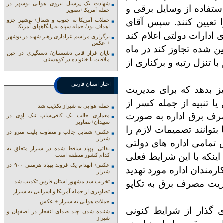
شهادت یک پرسنل نیروی هوایی بوشهر در
ستفاده از وسایل برقی و
حمله آمریکا+تصویر
تعیین کنند. سپس آقای
حملات آمریکا به جنوب و شمال/ بوشهر جزو
اهداف بود/ حمله سپاه به پایگاههای آمریکا
ادارات دولتی اعلام کند
برگزاری مراسم عزاداری رهبر شهید در بوشهر
+ عکس
ن شده تجاوز کند در ماه
پایان فرار قاتل دشتستان/ دستگیری در حین
ملاقات با خانواده در کوهستان
 تنزل رتبه و برکناری از
اخبار استان فارس
ز بدهد که برای مدیریت
ا تنبیه از جمله کسر از
حمله هوایی به شیراز تکذیب شد
صرف برق اداره به صورت
معماری جالب یک کافی‌شاپ تیک اِوِی در
سپیدان+تصاویر
توانند تصمیمات لازم را
عکس/ شمایل جالب و متفاوت بلیت مترو در
شیراز
 تمامی اداره های دولتی
بقائی: پهپاد ساقط شده در شیراز متعلق به
ینکه با این شرایط فعلی
کدام کشور منطقه است
عکس/ انهدام یک فروند پهپاد هرمس ۹۰۰ در
مندان اداره مورد تهدید
شیراز
دیریت مصرف برق به تکاپو
تخریب سد مشهور استان فارس تکذیب شد
تصاویری از حمله آمریکا و اسراییل به شیراز
حملات هوایی به شیراز + عکس
ی گذار از شرایط کنونی
شنیده شدن چند صدای انفجار در اصفهان و
شیراز