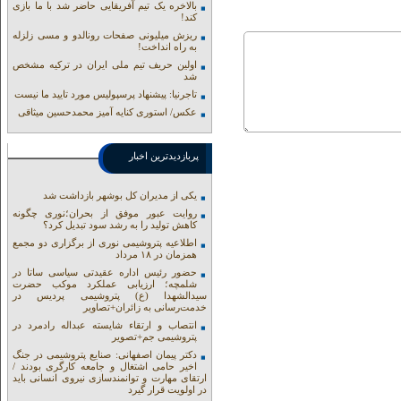
بالاخره یک تیم آفریقایی حاضر شد با ما بازی
کند!
ریزش میلیونی صفحات رونالدو و مسی زلزله
به راه انداخت!
اولین حریف تیم ملی ایران در ترکیه مشخص
شد
تاجرنیا: پیشنهاد پرسپولیس مورد تایید ما نیست
عکس/ استوری کنایه آمیز محمدحسین میثاقی
پربازدیدترین اخبار
یکی از مدیران کل بوشهر بازداشت شد
روایت عبور موفق از بحران؛نوری چگونه
کاهش تولید را به رشد سود تبدیل کرد؟
اطلاعیه پتروشیمی نوری از برگزاری دو مجمع
همزمان در ۱۸ مرداد
حضور رئیس اداره عقیدتی سیاسی ساتا در
شلمچه؛ ارزیابی عملکرد موکب حضرت
سیدالشهدا (ع) پتروشیمی پردیس در
خدمت‌رسانی به زائران+تصاویر
انتصاب و ارتقاء شایسته عبداله رادمرد در
پتروشیمی جم+تصویر
دکتر پیمان اصفهانی: صنایع پتروشیمی در جنگ
اخیر حامی اشتغال و جامعه کارگری بودند /
ارتقای مهارت و توانمندسازی نیروی انسانی باید
در اولویت قرار گیرد