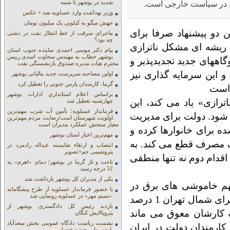
شدید در بوشهر تا شنبه
ول در سیاست خارجی است.
وزیر بهداشت وارد عسلویه شد + عکس
جهش میگو به کیلویی یک میلیون تومان
 دو پیشنهاد صرفا برای
ماجرای سرقت از خط انتقال نفت در دشتی
چه بود؟
ریشه ای مشکل ناترازی
پیام دکتر موسی احمدی نماینده جنوب استان
بوشهر خطاب به مهندس سخاوت اسدی رییس
وگاههای جدید تجدیدپذیر و
محترم هیات مدیره صندوق بازنشستگی نفت
 این سرمایه گذاری نیز
اولین مصاحبه سرپرست جدید مالیاتی بوشهر
گرما، کارمندان پارس جنوبی را تعطیل کرد
 است
براساس اعلام استانداری ادارات بوشهر
رازی» یاد می کند، این
چهارشنبه تعطیل شد
فرماندار عسلویه؛ تأمین آب شرب مهم‌ترین
ود. دولت برای مدیریت
اولویت شهرستان است/رضایت مردم مهم‌ترین
معیار سنجش عملکرد مدیران است
ه برای خانوارها کرده و
مهم‌ترین اخبار استان بوشهر
ف مصرف قطع می کند. به
انتصاب و ارتقاء شایسته عبداله رادمرد در
پتروشیمی جم+تصویر
قدام دوم نه تنها منطقی
تاخت و تاز گرما در بوشهر/ دمای «اهرم» به
52 درجه رسید
یکی از مدیران کل بوشهر بازداشت شد
هم خاموشی های برق در
با حضور فرماندار عسلویه از طرح پیشگامانه
«نسیم مهر» در عسلویه رونمایی شد
جنوب تهران 32 درصد است در حالی که این رقم برای شمال تهران 1 درصد
بازدید رئیس کل دادگستری بوشهر از
 کارشان معوق می ماند
پتروپالایش کنگان
نشست ریاست دادگاه عمومی بخش سعدآباد
ارمندان دولت در ایران
با شهردار وحدتیه +تصاویر