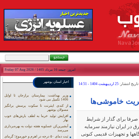
امروز: جمعه 16 مرداد 1405 / Friday 07 Aug 2026
اخبار استان بوشهر
تاريخ انتشار:
25 ارديبهشت 1404 - 14:51
وزیر بهداشت: بیمارستان برازجان تا اوایل
یریت خاموشی‌ها
1406 تکمیل می شود
از کندی اینترنت تا سکوت پرسش برانگیز
مسولان بوشهر
افزایش تولید خرما به لطف بارش‌های خوب
صرفا برای گذار از شرایط
بهار
در ایران نیازمند سرمایه
آبشیرین‌کن عسلویه هفته دولت به بهره‌برداری
می‌رسد
گاهها و تجهیزات قدیمی کنونی
ثبت دمای ۵۰ درجه در اهرم و خورموج؛ گرمای