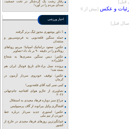
رفتار زشت یک گردشگر در تخت جمشید،
صدای مردم را در آورد!
زئیات و عکس
[بيش از 6
اخبار ورزشی
5 داور بوشهری مجوز لیگ برتر گرفتند
حمله سنگین قلعه‌نویی به فردوسی‌پور و
منتقدان
عکس: صعود دراماتیک اسپانیا؛ مرینو رویاهای
رونالدو را در دقیقه ۹۰ بر باد داد+تصاویر
عکس/ دیس سنگین مصری‌ها به شجاع
خلیل‌زاده
پرونده نسل پرادعای تاریخ فوتبال ایران هم
بسته شد!
عکس/ توقیف خودروی سردار آزمون در
کرمان
کمی صبر کنید آقای قلعه‌نویی!
تصاویری از حال‌و هوای افتتاحیه جام‌جهانی
۲۰۲۶
چراغ سبز دوباره فرهاد مجیدی به استقلال
افشاگری وکیل بیرانوند از گاف‌ پرسپولیس
عکس/ استوری جدید سردار درباره خط
خوردن از تیم ملی
غم‌انگیزترین روزهای فرهاد مجیدی در خارج از
کشور