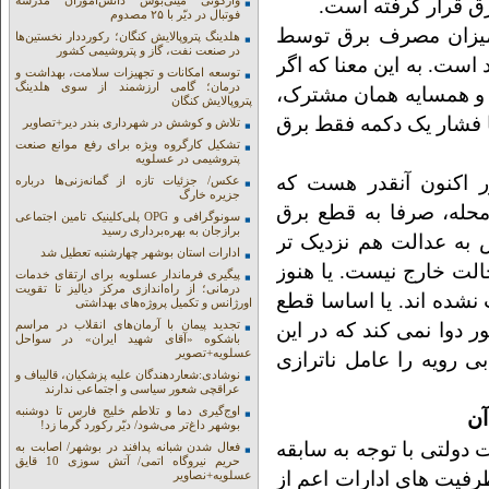
واژگونی مینی‌بوس دانش‌آموزان مدرسه
ق قرار گرفته است.
فوتبال در دیّر با ۲۵ مصدوم
 میزان مصرف برق توسط
هلدینگ پتروپالایش کنگان؛ رکورددار نخستین‌ها
در صنعت نفت، گاز و پتروشیمی کشور
ست. به این معنا که اگر
توسعه امکانات و تجهیزات سلامت، بهداشت و
درمان؛ گامی ارزشمند از سوی هلدینگ
 و همسایه همان مشترک،
پتروپالایش کنگان
 فشار یک دکمه فقط برق
تلاش و کوشش در شهرداری بندر دیر+تصاویر
تشکیل کارگروه ویژه برای رفع موانع صنعت
پتروشیمی در عسلویه
 اکنون آنقدر هست که
عکس/ جزئیات تازه از گمانه‌زنی‌ها درباره
جزیره خارگ
له، صرفا به قطع برق
سونوگرافی و OPG پلی‌کلینیک تامین اجتماعی
برازجان به بهره‌برداری رسید
به عدالت هم نزدیک تر
ادارات استان بوشهر چهارشنبه تعطیل شد
الت خارج نیست. یا هنوز
پیگیری فرماندار عسلویه برای ارتقای خدمات
درمانی؛ از راه‌اندازی مرکز دیالیز تا تقویت
نشده اند. یا اساسا قطع
اورژانس و تکمیل پروژه‌های بهداشتی
تجدید پیمان با آرمان‌های انقلاب در مراسم
دوا نمی کند که در این
باشکوه «آقای شهید ایران» در سواحل
عسلویه+تصویر
رویه را عامل ناترازی
نوشادی:شعاردهندگان علیه پزشکیان، قالیباف و
عراقچی شعور سیاسی و اجتماعی ندارند
اوج‌گیری دما و تلاطم خلیج فارس تا دوشنبه
بوشهر داغ‌تر می‌شود/ دیّر رکورد گرما زد!
دولتی با توجه به سابقه
فعال شدن شبانه پدافند در بوشهر/ اصابت به
حریم نیروگاه اتمی/ آتش سوزی 10 قایق
رفیت های ادارات اعم از
عسلویه+نصاویر