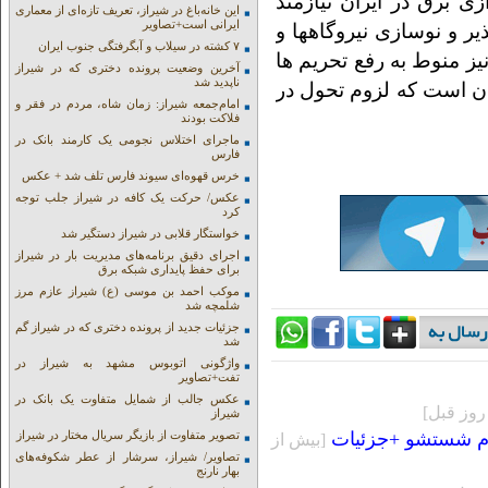
 برق در ایران نیازمند
این خانه‌باغ در شیراز، تعریف تازه‌ای از معماری
ایرانی است+تصاویر
یر و نوسازی نیروگاهها و
۷ کشته در سیلاب و آبگرفتگی جنوب ایران
ز منوط به رفع تحریم ها
آخرین وضعیت پرونده دختری که در شیراز
ناپدید شد
ان است که لزوم تحول در
امام‌جمعه شیراز: زمان شاه، مردم در فقر و
فلاکت بودند
ماجرای اختلاس نجومی یک کارمند بانک در
فارس
خرس قهوه‌ای سیوند فارس تلف شد + عکس
عکس/ حرکت یک کافه در شیراز جلب توجه
کرد
خواستگار قلابی در شیراز دستگیر شد
اجرای دقیق برنامه‌های مدیریت بار در شیراز
برای حفظ پایداری شبکه برق
موکب احمد بن موسی (ع) شیراز عازم مرز
شلمچه شد
جزئیات جدید از پرونده دختری که در شیراز گم
شد
واژگونی اتوبوس مشهد به شیراز در
تفت+تصاویر
عکس جالب از شمایل متفاوت یک بانک در
شیراز
ام شستشو +جزئیات
تصویر متفاوت از بازیگر سریال مختار در شیراز
[بيش از
تصاویر/ شیراز، سرشار از عطر شکوفه‌های
بهار نارنج