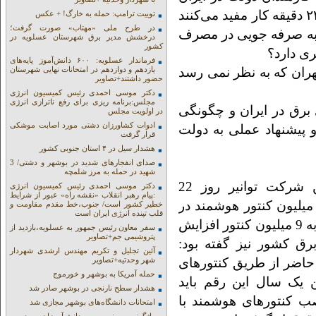
که طبق گزارش مرکز پزوهش های مجلس روزی ۲۲ دقیقه کار مفید می‌کنند
توییت ترامپ: حمله به خارگ! + عکس
در طرح ملی «مهتاب» صورت گرفت؛
 به صرفه جویی در مصرف
درخشش مدیر برق شهرستان عسلویه در
کشور
ری دارد؟
فرماندار عسلویه: ۶۰۰ دانش‌آموز پایه‌های
ان که به نظر نمی رسد
یازدهم و دوازدهم در امتحانات نهایی شهرستان
حضور داشتند+تصاویر
دکتر موسی احمدی رئیس کمیسیون انرژی
مجلس:برنامه ریزی برای رفع ناترازی انرژی
 برق در ایران و چگونگی
در اولویت مجلس
ادوات کشاورزان دشتی مورد اصابت موشکی
و پیشنهاد عملی به دولت
قرار گرفت
هشدار سیل در ۴ استان جنوبی کشور
صدای انفجارهای شدید در بوشهر و دشتی/ 3
شهید در حمله به مرز شلمچه
مدیرکل دفتر هوشمندسازی و فناوری‌های نوین شرکت توانیر روز 22
دکتر موسی احمدی رئیس کمیسیون انرژی
:پیام رهبر انقلاب «نقشه راه» عبور از شرایط
ردیبهشت امسال گفت که در حال حاضر حدود ۵ میلیون کنتور هوشمند در
خطیر کشور است/ جنوب،خط مقدم مقاومت و
قلب تپنده انرژی ایران است
کشور فعال است و قرار است تا پایان سال 1405 به 9 میلیون کنتور افزایش
سفر معاون رئیس جمهور به عسلویه،بازدید از
پتروشیمی جم+تصاویر
 سخنگوی صنعت برق کشور نیز گفته بود:
آئین تجلیل و تکریم مهندس ارشدی شهردار
حال حاضر از طریق کنتور‌های
شهر وحدتیه+تصاویر
حمله آمریکا به بوشهر و خورموج
 یک سال این رقم باید
هشدار سطح نارنجی در بوشهر صادر شد
صب کنتورهای هوشمند با
امتحانات دانشگاه‌های بوشهر مجازی شد