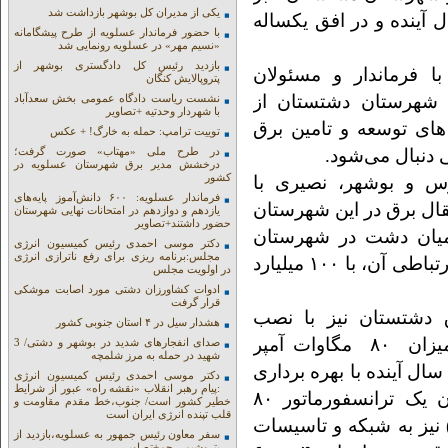
یکی از مدیران کل بوشهر بازداشت شد
ل آینده و در افق یکساله
با حضور فرماندار عسلویه از طرح پیشگامانه
«نسیم مهر» در عسلویه رونمایی شد
بازدید رئیس کل دادگستری بوشهر از
مرداد در دیدار با فرماندار و مسئولان
پتروپالایش کنگان
 شهرستان دشتستان از
نشست ریاست دادگاه عمومی بخش سعدآباد
با شهردار وحدتیه +تصاویر
ای توسعه و تامین برق
توییت ترامپ: حمله به خارگ! + عکس
ی دنبال می‌شود.
در طرح ملی «مهتاب» صورت گرفت؛
درخشش مدیر برق شهرستان عسلویه در
کشور
رس و بوشهر، نصیری با
فرماندار عسلویه: ۶۰۰ دانش‌آموز پایه‌های
قال برق در این شهرستان
یازدهم و دوازدهم در امتحانات نهایی شهرستان
حضور داشتند+تصاویر
داث پست ۲۳۰ کیلوولت میان دشت در شهرستان
دکتر موسی احمدی رئیس کمیسیون انرژی
مجلس:برنامه ریزی برای رفع ناترازی انرژی
دشتستان به ظرفیت ۱۶۰ مگاولت امپر و خطوط ارتباطی آن، با ۱۰۰ میلیارد
در اولویت مجلس
ادوات کشاورزان دشتی مورد اصابت موشکی
قرار گرفت
 دشتستان نیز با نصب
هشدار سیل در ۴ استان جنوبی کشور
یکدستگاه ترانسفورماتور ۱۶۰ مگاولت امپر به میزان ۸۰ مگاوات آمپر
صدای انفجارهای شدید در بوشهر و دشتی/ 3
شهید در حمله به مرز شلمچه
ال آینده با بهره برداری
دکتر موسی احمدی رئیس کمیسیون انرژی
:پیام رهبر انقلاب «نقشه راه» عبور از شرایط
از آن بسیار محسوس خواهد بود و علاوه بر آن یک ترانسفورماتور ۸۰
خطیر کشور است/ جنوب،خط مقدم مقاومت و
قلب تپنده انرژی ایران است
یلوولت برازجان ) نیز به شبکه و تاسیسات
سفر معاون رئیس جمهور به عسلویه،بازدید از
پتروشیمی جم+تصاویر