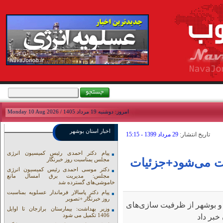
امروز: دوشنبه 19 مرداد 1405 / Monday 10 Aug 2026
اخبار استان بوشهر
تاريخ انتشار:
29 مرداد 1399 - 15:15
پیام دکتر احمدی رئیس کمیسیون انرژی
یت می‌شود+جزئیات
مجلس یمناسبت روز خبرنگار
دکتر موسی احمدی رئیس کمیسیون انرژی
مجلس: مدیریت برق امسال مانع
خاموشی‌های گسترده شد
پیام دکتر پاسالار فرماندار عسلویه بمناسبت
روز خبرنگار +تصویر
 بوشهر از ظرفیت سازی‌های
وزیر بهداشت: بیمارستان برازجان تا اوایل
1406 تکمیل می شود
خبر داد