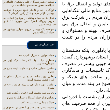
نوشادی:شعاردهندگان علیه پزشکیان، قالیباف و
 تولید و انتقال برق با
عراقچی شعور سیاسی و اجتماعی ندارند
ن منابع مالی تنگناهایی
اوج‌گیری دما و تلاطم خلیج فارس تا دوشنبه
بوشهر داغ‌تر می‌شود/ دیّر رکورد گرما زد!
اران مردم در شرکت برق
فعال شدن شبانه پدافند در بوشهر/ اصابت به
حریم نیروگاه اتمی/ آتش سوزی 10 قایق
 تامین و انتقال برق می
عسلویه+نصاویر
صرف بهینه و مسئولان و
شهادت یک پرسنل نیروی هوایی بوشهر در
حمله آمریکا+تصویر
اران مردم را در تثبیت
اخبار استان فارس
یادآوری اینکه دشتستان
حمله هوایی به شیراز تکذیب شد
استان بوشهردارد، گفت:
معماری جالب یک کافی‌شاپ تیک اِوِی در
 جویی بیشتر در مصرف
سپیدان+تصاویر
عکس/ شمایل جالب و متفاوت بلیت مترو در
ک تاسیسات و ماندگاری
شیراز
زیر ساخت های شبکه و
بقائی: پهپاد ساقط شده در شیراز متعلق به
کدام کشور منطقه است
ضوع در بلند مدت و میان
عکس/ انهدام یک فروند پهپاد هرمس ۹۰۰ در
شیراز
ی دارد.
تخریب سد مشهور استان فارس تکذیب شد
در این نشست با قدردانی
تصاویری از حمله آمریکا و اسراییل به شیراز
یری از همه ظرفیت های
حملات هوایی به شیراز + عکس
شنیده شدن چند صدای انفجار در اصفهان و
تان تاکید کرد.