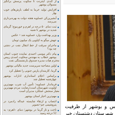
از کندی اینترنت تا سکوت پرسش برانگیز
مسولان بوشهر
افزایش تولید خرما به لطف بارش‌های خوب
بهار
آبشیرین‌کن عسلویه هفته دولت به بهره‌برداری
می‌رسد
ثبت دمای ۵۰ درجه در اهرم و خورموج؛ گرمای
شدید در بوشهر تا شنبه
وزیر بهداشت وارد عسلویه شد + عکس
جهش میگو به کیلویی یک میلیون تومان
ماجرای سرقت از خط انتقال نفت در دشتی
چه بود؟
پیام دکتر موسی احمدی نماینده جنوب استان
بوشهر خطاب به مهندس سخاوت اسدی رییس
محترم هیات مدیره صندوق بازنشستگی نفت
اولین مصاحبه سرپرست جدید مالیاتی بوشهر
گرما، کارمندان پارس جنوبی را تعطیل کرد
براساس اعلام استانداری ادارات بوشهر
چهارشنبه تعطیل شد
فرماندار عسلویه؛ تأمین آب شرب مهم‌ترین
اولویت شهرستان است/رضایت مردم مهم‌ترین
معیار سنجش عملکرد مدیران است
مهم‌ترین اخبار استان بوشهر
انتصاب و ارتقاء شایسته عبداله رادمرد در
پتروشیمی جم+تصویر
س و بوشهر از ظرفیت
تاخت و تاز گرما در بوشهر/ دمای «اهرم» به
در شهرستان دشتستان خبر
52 درجه رسید