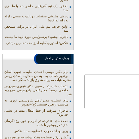
بالاخره یک تیم آفریقایی حاضر شد با ما بازی
کند!
ریزش میلیونی صفحات رونالدو و مسی زلزله
به راه انداخت!
اولین حریف تیم ملی ایران در ترکیه مشخص
شد
تاجرنیا: پیشنهاد پرسپولیس مورد تایید ما نیست
عکس/ استوری کنایه آمیز محمدحسین میثاقی
پربازدیدترین اخبار
پیام دکتر موسی احمدی نماینده جنوب استان
بوشهر خطاب به مهندس سخاوت اسدی رییس
محترم هیات مدیره صندوق بازنشستگی نفت
انتصاب شایسته از سوی دکتر عبوری،سیروس
حامدی رسماً مدیرعامل پتروشیمی مروارید
شد
پیام تسلیت مدیرعامل پتروشیمی نوری به
مناسبت اربعین حسینی (ع)+تصویر
ماجرای سرقت از خط انتقال نفت در دشتی
چه بود؟
ثبت دمای ۵۰ درجه در اهرم و خورموج؛ گرمای
شدید در بوشهر تا شنبه
وزیر بهداشت وارد عسلویه شد + عکس
آبشیرین‌کن عسلویه هفته دولت به بهره‌برداری