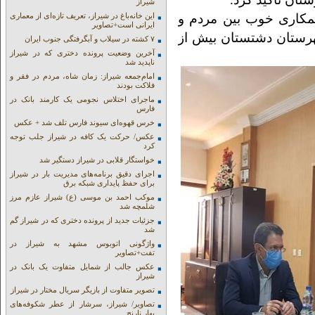
شیراز
مکاری خوب بین مردم و
این خانه‌باغ در شیراز، تعریف تازه‌ای از معماری
ایرانی است+تصاویر
رستان دشتستان بیش از
۷ کشته در سیلاب و آبگرفتگی جنوب ایران
آخرین وضعیت پرونده دختری که در شیراز
ناپدید شد
امام‌جمعه شیراز: زمان شاه، مردم در فقر و
فلاکت بودند
ماجرای اختلاس نجومی یک کارمند بانک در
فارس
خرس قهوه‌ای سیوند فارس تلف شد + عکس
عکس/ حرکت یک کافه در شیراز جلب توجه
کرد
خواستگار قلابی در شیراز دستگیر شد
اجرای دقیق برنامه‌های مدیریت بار در شیراز
برای حفظ پایداری شبکه برق
موکب احمد بن موسی (ع) شیراز عازم مرز
شلمچه شد
جزئیات جدید از پرونده دختری که در شیراز گم
شد
واژگونی اتوبوس مشهد به شیراز در
تفت+تصاویر
عکس جالب از شمایل متفاوت یک بانک در
شیراز
تصویر متفاوت از بازیگر سریال مختار در شیراز
تصاویر/ شیراز، سرشار از عطر شکوفه‌های
بهار نارنج