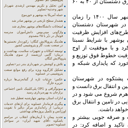
موجود اضافه می شود و ظرفیت رزرو و ذخیره برق دشتستان از ۴۰ به ۶۰
آئین تجلیل و تکریم مهندس ارشدی شهردار
شهر وحدتیه+تصاویر
حمله آمریکا به بوشهر و خورموج
مدیر عامل شرکت برق منطقه‌ای فارس و بوشهر سال ۱۴۰۰ را زمان
هشدار سطح نارنجی در بوشهر صادر شد
ق در شهرستان دشتستان
امتحانات دانشگاه‌های بوشهر مجازی شد
طرح‌های افزایش ظرفیت
واژگونی مینی‌بوس دانش‌آموزان مدرسه
فوتبال در دیّر با ۲۵ مصدوم
وشهر با شرایط نسبتا
هلدینگ پتروپالایش کنگان؛ رکورددار نخستین‌ها
در صنعت نفت، گاز و پتروشیمی کشور
د و با موفقیت از اوج
توسعه امکانات و تجهیزات سلامت، بهداشت و
فیت خطوط فوق توزیع و
درمان؛ گامی ارزشمند از سوی هلدینگ
پتروپالایش کنگان
ن ۲، امسال رقم خورد که پایداری شبکه و
تلاش و کوشش در شهرداری بندر دیر+تصاویر
تشکیل کارگروه ویژه برای رفع موانع صنعت
پتروشیمی در عسلویه
رداری از خط ۱۳۲ کیلوولت پشتکوه در شهرستان
عکس/ جزئیات تازه از گمانه‌زنی‌ها درباره
جزیره خارگ
ن و انتقال برق دانست و
سونوگرافی و OPG پلی‌کلینیک تامین اجتماعی
برازجان به بهره‌برداری رسید
هرم شروع می شود و در
ادارات استان بوشهر چهارشنبه تعطیل شد
 در تامین و انتقال برق
پیگیری فرماندار عسلویه برای ارتقای خدمات
درمانی؛ از راه‌اندازی مرکز دیالیز تا تقویت
خواهد داشت.
اورژانس و تکمیل پروژه‌های بهداشتی
 و صرفه جویی بیشتر و
تجدید پیمان با آرمان‌های انقلاب در مراسم
باشکوه «آقای شهید ایران» در سواحل
کید و اضافه کرد: در
عسلویه+تصویر