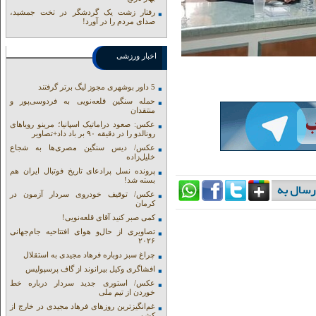
رفتار زشت یک گردشگر در تخت جمشید،
صدای مردم را در آورد!
اخبار ورزشی
5 داور بوشهری مجوز لیگ برتر گرفتند
حمله سنگین قلعه‌نویی به فردوسی‌پور و
منتقدان
عکس: صعود دراماتیک اسپانیا؛ مرینو رویاهای
رونالدو را در دقیقه ۹۰ بر باد داد+تصاویر
عکس/ دیس سنگین مصری‌ها به شجاع
خلیل‌زاده
پرونده نسل پرادعای تاریخ فوتبال ایران هم
بسته شد!
عکس/ توقیف خودروی سردار آزمون در
کرمان
کمی صبر کنید آقای قلعه‌نویی!
تصاویری از حال‌و هوای افتتاحیه جام‌جهانی
۲۰۲۶
چراغ سبز دوباره فرهاد مجیدی به استقلال
افشاگری وکیل بیرانوند از گاف‌ پرسپولیس
عکس/ استوری جدید سردار درباره خط
خوردن از تیم ملی
غم‌انگیزترین روزهای فرهاد مجیدی در خارج از
کشور