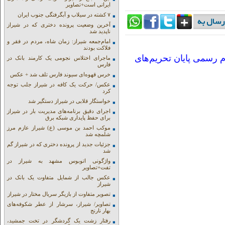
ایرانی است+تصاویر
۷ کشته در سیلاب و آبگرفتگی جنوب ایران
آخرین وضعیت پرونده دختری که در شیراز
ناپدید شد
امام‌جمعه شیراز: زمان شاه، مردم در فقر و
فلاکت بودند
م رسمی پایان تحریم‌های
ماجرای اختلاس نجومی یک کارمند بانک در
فارس
خرس قهوه‌ای سیوند فارس تلف شد + عکس
عکس/ حرکت یک کافه در شیراز جلب توجه
کرد
خواستگار قلابی در شیراز دستگیر شد
اجرای دقیق برنامه‌های مدیریت بار در شیراز
برای حفظ پایداری شبکه برق
موکب احمد بن موسی (ع) شیراز عازم مرز
شلمچه شد
جزئیات جدید از پرونده دختری که در شیراز گم
شد
واژگونی اتوبوس مشهد به شیراز در
تفت+تصاویر
عکس جالب از شمایل متفاوت یک بانک در
شیراز
تصویر متفاوت از بازیگر سریال مختار در شیراز
تصاویر/ شیراز، سرشار از عطر شکوفه‌های
بهار نارنج
رفتار زشت یک گردشگر در تخت جمشید،