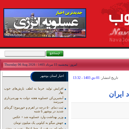
امروز: پنجشنبه 15 مرداد 1405 / Thursday 06 Aug 2026
اخبار استان بوشهر
تاريخ انتشار:
01 دي 1403 - 13:32
افزایش تولید خرما به لطف بارش‌های خوب
 ایران
بهار
آبشیرین‌کن عسلویه هفته دولت به بهره‌برداری
می‌رسد
ثبت دمای ۵۰ درجه در اهرم و خورموج؛ گرمای
شدید در بوشهر تا شنبه
وزیر بهداشت وارد عسلویه شد + عکس
جهش میگو به کیلویی یک میلیون تومان
ماجرای سرقت از خط انتقال نفت در دشتی