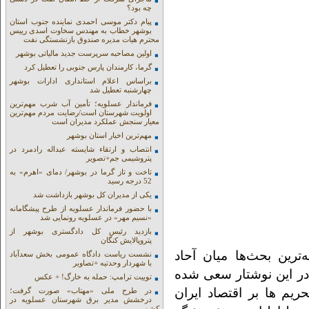
چه بود؟
پیام دکتر موسی احمدی نماینده جنوب استان
بوشهر خطاب به مهندس سخاوت اسدی رییس
محترم هیات مدیره صندوق بازنشستگی نفت
اولین مصاحبه سرپرست جدید مالیاتی بوشهر
گرما، کارمندان پارس جنوبی را تعطیل کرد
براساس اعلام استانداری ادارات بوشهر
چهارشنبه تعطیل شد
فرماندار عسلویه؛ تأمین آب شرب مهم‌ترین
اولویت شهرستان است/رضایت مردم مهم‌ترین
معیار سنجش عملکرد مدیران است
مهم‌ترین اخبار استان بوشهر
انتصاب و ارتقاء شایسته عبداله رادمرد در
پتروشیمی جم+تصویر
تاخت و تاز گرما در بوشهر/ دمای «اهرم» به
52 درجه رسید
یکی از مدیران کل بوشهر بازداشت شد
با حضور فرماندار عسلویه از طرح پیشگامانه
«نسیم مهر» در عسلویه رونمایی شد
بازدید رئیس کل دادگستری بوشهر از
پتروپالایش کنگان
ترین بحث‌ها میان آحاد
نشست ریاست دادگاه عمومی بخش سعدآباد
با شهردار وحدتیه +تصاویر
. در این نوشتار سعی شده
توییت ترامپ: حمله به خارگ! + عکس
ریم ها بر اقتصاد ایران
در طرح ملی «مهتاب» صورت گرفت؛
درخشش مدیر برق شهرستان عسلویه در
کشور