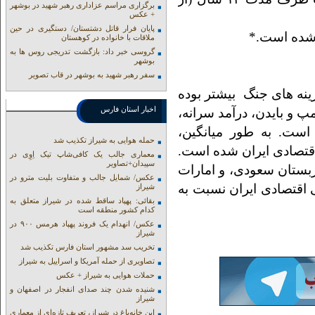
برگزاری مراسم عزاداری رهبر شهید در بوشهر
+ عکس
پایان فرار قاتل دشتستان/ دستگیری در حین
ملاقات با خانواده در کوهستان
گروسی خبر داد: بازگشت تدریجی روس ها به
بوشهر
سفر رهبر شهید به بوشهر در قاب تصویر
زینه های جنگ بیشتر بوده
اخبار استان فارس
 و بایدن، درآمد سرانه،
 دلار، افت کرده است. به طور میانگین،
حمله هوایی به شیراز تکذیب شد
 درصد از ظرفیت اقتصادی ایران شده‌ است.
معماری جالب یک کافی‌شاپ تیک اِوِی در
سپیدان+تصاویر
ربستان سعودی، و امارات
عکس/ شمایل جالب و متفاوت بلیت مترو در
 اقتصادی ایران نسبت به
شیراز
بقائی: پهپاد ساقط شده در شیراز متعلق به
کدام کشور منطقه است
عکس/ انهدام یک فروند پهپاد هرمس ۹۰۰ در
شیراز
تخریب سد مشهور استان فارس تکذیب شد
تصاویری از حمله آمریکا و اسراییل به شیراز
حملات هوایی به شیراز + عکس
شنیده شدن چند صدای انفجار در اصفهان و
شیراز
این خانه‌باغ در شیراز، تعریف تازه‌ای از معماری