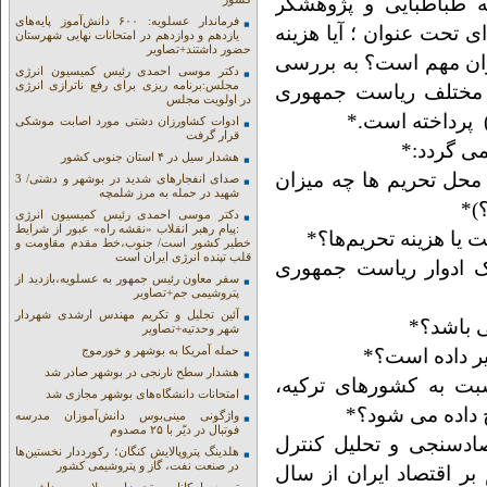
مه طباطبایی و پژوهشگر
فرماندار عسلویه: ۶۰۰ دانش‌آموز پایه‌های
ی تحت عنوان ؛ آیا هزینه
یازدهم و دوازدهم در امتحانات نهایی شهرستان
حضور داشتند+تصاویر
یران مهم است؟ به بررسی
دکتر موسی احمدی رئیس کمیسیون انرژی
مجلس:برنامه ریزی برای رفع ناترازی انرژی
ار مختلف ریاست جمهوری
در اولویت مجلس
ادوات کشاورزان دشتی مورد اصابت موشکی
قرار گرفت
ی گردد:*
هشدار سیل در ۴ استان جنوبی کشور
ز محل تحریم ها چه میزان
صدای انفجارهای شدید در بوشهر و دشتی/ 3
شهید در حمله به مرز شلمچه
)*
دکتر موسی احمدی رئیس کمیسیون انرژی
:پیام رهبر انقلاب «نقشه راه» عبور از شرایط
خطیر کشور است/ جنوب،خط مقدم مقاومت و
قلب تپنده انرژی ایران است
کیک ادوار ریاست جمهوری
سفر معاون رئیس جمهور به عسلویه،بازدید از
پتروشیمی جم+تصاویر
آئین تجلیل و تکریم مهندس ارشدی شهردار
شهر وحدتیه+تصاویر
حمله آمریکا به بوشهر و خورموج
هشدار سطح نارنجی در بوشهر صادر شد
نسبت به کشورهای ترکیه،
امتحانات دانشگاه‌های بوشهر مجازی شد
 داده می شود؟*
واژگونی مینی‌بوس دانش‌آموزان مدرسه
فوتبال در دیّر با ۲۵ مصدوم
صادسنجی و تحلیل کنترل
هلدینگ پتروپالایش کنگان؛ رکورددار نخستین‌ها
در صنعت نفت، گاز و پتروشیمی کشور
ر اقتصاد ایران از سال