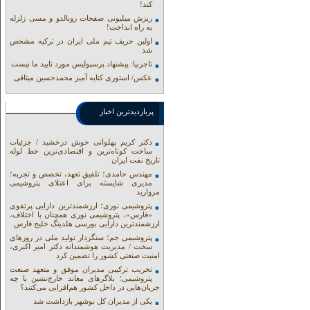
کند!
ریزش میلیونی صفحات رونالدو و مسی زلزله
به راه انداخت!
اولین حریف تیم ملی ایران در ترکیه مشخص
شد
تاجرنیا: پیشنهاد پرسپولیس مورد تایید ما نیست
عکس/ استوری کنایه آمیز محمدحسین میثاقی
پربازدیدترین اخبار
دکتر کریم پهلوانی خوش درخشید / جزئیات
ساخت کوتاه‌ترین و اقتصادی‌ترین خط لوله
تاریخ نفت ایران
مهندس حامدی؛ تلفیق تعهد، تخصص و تجربه؛
مدیری شایسته برای اعتلای پتروشیمی
مروارید
پتروشیمی نوری؛ ارزشمندترین دارایی پرتفوی
«فارس»، پتروشیمی نوری همچنان با اختلاف،
ارزشمندترین دارایی بورسی هلدینگ خلیج فارس
پتروشیمی جم؛ سنگردار تولید ملی در روزهای
سخت / مدیریت هوشمندانه دکتر امیر اکبری،
امنیت صنعتی کشور را تضمین کرد
تخریب ترکیبی مدیران موفق و متعهد صنعت
پتروشیمی؛ بلاگرهای معاند خارج‌نشین با چه
جریان‌هایی در داخل کشور هم‌افزایی می‌کنند؟
یکی از مدیران کل بوشهر بازداشت شد