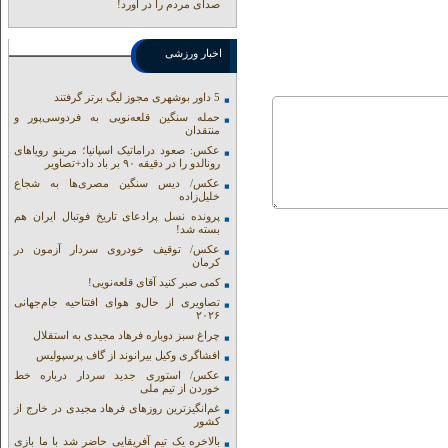
صدای مردم را در آورد!
اخبار ورزشی
5 داور بوشهری مجوز لیگ برتر گرفتند
حمله سنگین قلعه‌نویی به فردوسی‌پور و
منتقدان
عکس: صعود دراماتیک اسپانیا؛ مرینو رویاهای
رونالدو را در دقیقه ۹۰ بر باد داد+تصاویر
عکس/ دیس سنگین مصری‌ها به شجاع
خلیل‌زاده
پرونده نسل پرادعای تاریخ فوتبال ایران هم
بسته شد!
عکس/ توقیف خودروی سردار آزمون در
کرمان
کمی صبر کنید آقای قلعه‌نویی!
تصاویری از حال‌و هوای افتتاحیه جام‌جهانی
۲۰۲۶
چراغ سبز دوباره فرهاد مجیدی به استقلال
افشاگری وکیل بیرانوند از گاف‌ پرسپولیس
عکس/ استوری جدید سردار درباره خط
خوردن از تیم ملی
غم‌انگیزترین روزهای فرهاد مجیدی در خارج از
کشور
بالاخره یک تیم آفریقایی حاضر شد با ما بازی