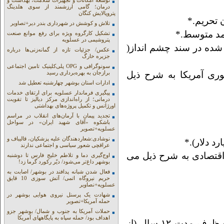
توسعه امکانات و تجهیزات سلامت، بهداشت و
درمان؛ گامی ارزشمند از سوی هلدینگ
پتروپالایش کنگان
تلاش و کوشش در شهرداری بندر دیر+تصاویر
تشکیل کارگروه ویژه برای رفع موانع صنعت
پتروشیمی در عسلویه
د شده در سند چشم انداز(
عکس/ جزئیات تازه از گمانه‌زنی‌ها درباره
جزیره خارگ
سونوگرافی و OPG پلی‌کلینیک تامین اجتماعی
ری آمریکا به شرح ذیل
برازجان به بهره‌برداری رسید
ادارات استان بوشهر چهارشنبه تعطیل شد
پیگیری فرماندار عسلویه برای ارتقای خدمات
درمانی؛ از راه‌اندازی مرکز دیالیز تا تقویت
اورژانس و تکمیل پروژه‌های بهداشتی
تجدید پیمان با آرمان‌های انقلاب در مراسم
باشکوه «آقای شهید ایران» در سواحل
عسلویه+تصویر
نوشادی:شعاردهندگان علیه پزشکیان، قالیباف و
عراقچی شعور سیاسی و اجتماعی ندارند
اقتصادی به شرح ذیل می
اوج‌گیری دما و تلاطم خلیج فارس تا دوشنبه
بوشهر داغ‌تر می‌شود/ دیّر رکورد گرما زد!
فعال شدن شبانه پدافند در بوشهر/ اصابت به
حریم نیروگاه اتمی/ آتش سوزی 10 قایق
عسلویه+نصاویر
شهادت یک پرسنل نیروی هوایی بوشهر در
حمله آمریکا+تصویر
حملات آمریکا به جنوب و شمال/ بوشهر جزو
اهداف بود/ حمله سپاه به پایگاههای آمریکا
*نکته دیگه اینکه مجموع هزینه های جنگ و انقلاب ظرف مدت ۱۲ سال (از