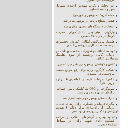
آئین تجلیل و تکریم مهندس ارشدی شهردار
شهر وحدتیه+تصاویر
حمله آمریکا به بوشهر و خورموج
هشدار سطح نارنجی در بوشهر صادر شد
امتحانات دانشگاه‌های بوشهر مجازی شد
واژگونی مینی‌بوس دانش‌آموزان مدرسه
فوتبال در دیّر با ۲۵ مصدوم
هلدینگ پتروپالایش کنگان؛ رکورددار نخستین‌ها
در صنعت نفت، گاز و پتروشیمی کشور
توسعه امکانات و تجهیزات سلامت، بهداشت و
درمان؛ گامی ارزشمند از سوی هلدینگ
پتروپالایش کنگان
تلاش و کوشش در شهرداری بندر دیر+تصاویر
تشکیل کارگروه ویژه برای رفع موانع صنعت
پتروشیمی در عسلویه
عکس/ جزئیات تازه از گمانه‌زنی‌ها درباره
جزیره خارگ
سونوگرافی و OPG پلی‌کلینیک تامین اجتماعی
برازجان به بهره‌برداری رسید
ادارات استان بوشهر چهارشنبه تعطیل شد
پیگیری فرماندار عسلویه برای ارتقای خدمات
درمانی؛ از راه‌اندازی مرکز دیالیز تا تقویت
اورژانس و تکمیل پروژه‌های بهداشتی
تجدید پیمان با آرمان‌های انقلاب در مراسم
باشکوه «آقای شهید ایران» در سواحل
عسلویه+تصویر