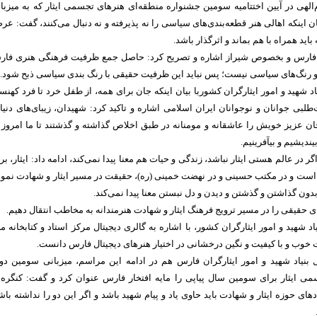
لهی در آیین اختتامیه سومین جشنواره منطقه‌ای هنر‌های تجسمی ایثار که به میزبا
ان اینکه اهالی هنر قطعه‌بندی‌های سیاسی را نه پذیرفته و نه دنبال می‌کنند، گفت: عر
ید همراه با هم بماند و اثرگذار باشد.
 فارس و بخصوص شیراز اشاره و تصریح کرد: حاصل جمع ظرفیت فرهنگی هنری فا
 و رنگ‌های سیاسی نیست؛ پس نباید این ظرفیت حقیقی با رنگ بندی سیاسی ذبح شود.
د شهید و امور ایثارگران کشوربا بیان اینکه جان برای همه، از طفل خرد تا فرد کهنس
لبی جوانان و نوجوانان ایران اسلامی اشاره و تاکید کرد: شهیدان، زیبای‌های دنیا 
جان عزیز خویش را عاشقانه و مومنانه در طبق اخلاص گذاشته و گذشتند تا ما امروز 
یندیشیم و بیآفرینیم.
اگر در عالم هستی ایثار نباشد، زندگی و حیات هم معنا پیدا نمی‌کند، ادامه داد: ایثار، بر
ست و در مکتب حسینی و در نهضت خمینی (ره)، حقیقت در مسیر ایثار و شهادت نمود
بدون گذاشتن و گذشتن و دیدن و دل نبستن معنا پیدا نمی‌کند.
ی حقیقی را در مسیر ترویج فرهنگ ایثار و شهادت هنرمندانه به مخاطب انتقال دهیم.
د شهید و امور ایثارگران کشور، با اشاره به گالری دیجیتال مرکز استاد و کتابخانه م
خوب و با کیفیت و نگین درخشانی در اختیار هنر‌های دیجیتال فارس دانست.
ل بنیاد شهید و امور ایثارگران فارس هم در ادامه این مراسم، میزبانی سومین دو
ی ایثار برای سومین سال پیاپی را مایه افتخار فارس عنوان کرد و گفت: کنگره‌ه
اد‌های حوزه ایثار و شهادت باید حاوی یاد و پیام شهید باشد و اگر این دو را نداشته باش