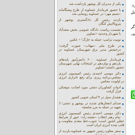
یکی از مدیران کل بوشهر بازداشت شد
د:
با حضور فرماندار عسلویه از طرح پیشگامانه
خل
«نسیم مهر» در عسلویه رونمایی شد
بازدید رئیس کل دادگستری بوشهر از
پتروپالایش کنگان
گر
نشست ریاست دادگاه عمومی بخش سعدآباد
د،
با شهردار وحدتیه +تصاویر
توییت ترامپ: حمله به خارگ! + عکس
در طرح ملی «مهتاب» صورت گرفت؛
درخشش مدیر برق شهرستان عسلویه در
کشور
فرماندار عسلویه: ۶۰۰ دانش‌آموز پایه‌های
یازدهم و دوازدهم در امتحانات نهایی شهرستان
حضور داشتند+تصاویر
دکتر موسی احمدی رئیس کمیسیون انرژی
مجلس:برنامه ریزی برای رفع ناترازی انرژی
در اولویت مجلس
ادوات کشاورزان دشتی مورد اصابت موشکی
قرار گرفت
هشدار سیل در ۴ استان جنوبی کشور
صدای انفجارهای شدید در بوشهر و دشتی/ 3
شهید در حمله به مرز شلمچه
دکتر موسی احمدی رئیس کمیسیون انرژی
:پیام رهبر انقلاب «نقشه راه» عبور از شرایط
خطیر کشور است/ جنوب،خط مقدم مقاومت و
قلب تپنده انرژی ایران است
سفر معاون رئیس جمهور به عسلویه،بازدید از
پتروشیمی جم+تصاویر