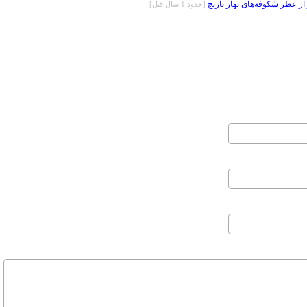
ز عطر شکوفه‌های بهار نارنج
[حدود 1 سال قبل]