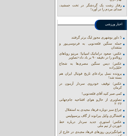
رفتار زشت یک گردشگر در تخت جمشید،
صدای مردم را در آورد!
اخبار ورزشی
5 داور بوشهری مجوز لیگ برتر گرفتند
حمله سنگین قلعه‌نویی به فردوسی‌پور و
منتقدان
عکس: صعود دراماتیک اسپانیا؛ مرینو رویاهای
رونالدو را در دقیقه ۹۰ بر باد داد+تصاویر
عکس/ دیس سنگین مصری‌ها به شجاع
خلیل‌زاده
پرونده نسل پرادعای تاریخ فوتبال ایران هم
بسته شد!
عکس/ توقیف خودروی سردار آزمون در
کرمان
کمی صبر کنید آقای قلعه‌نویی!
تصاویری از حال‌و هوای افتتاحیه جام‌جهانی
۲۰۲۶
چراغ سبز دوباره فرهاد مجیدی به استقلال
افشاگری وکیل بیرانوند از گاف‌ پرسپولیس
عکس/ استوری جدید سردار درباره خط
خوردن از تیم ملی
غم‌انگیزترین روزهای فرهاد مجیدی در خارج از
کشور