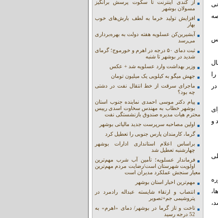
از کندی اینترنت تا سکوت پرسش برانگیز
نی
مسولان بوشهر
صه
افزایش تولید خرما به لطف بارش‌های خوب
بهار
آبشیرین‌کن عسلویه هفته دولت به بهره‌برداری
رس
می‌رسد
ثبت دمای ۵۰ درجه در اهرم و خورموج؛ گرمای
شدید در بوشهر تا شنبه
ال
وزیر بهداشت وارد عسلویه شد + عکس
را
جهش میگو به کیلویی یک میلیون تومان
در
ماجرای سرقت از خط انتقال نفت در دشتی
چه بود؟
پیام دکتر موسی احمدی نماینده جنوب استان
بوشهر خطاب به مهندس سخاوت اسدی رییس
ای
محترم هیات مدیره صندوق بازنشستگی نفت
 و
اولین مصاحبه سرپرست جدید مالیاتی بوشهر
گرما، کارمندان پارس جنوبی را تعطیل کرد
براساس اعلام استانداری ادارات بوشهر
چهارشنبه تعطیل شد
لی
فرماندار عسلویه؛ تأمین آب شرب مهم‌ترین
اولویت شهرستان است/رضایت مردم مهم‌ترین
معیار سنجش عملکرد مدیران است
ره
مهم‌ترین اخبار استان بوشهر
ا،
انتصاب و ارتقاء شایسته عبداله رادمرد در
پتروشیمی جم+تصویر
د،
تاخت و تاز گرما در بوشهر/ دمای «اهرم» به
52 درجه رسید