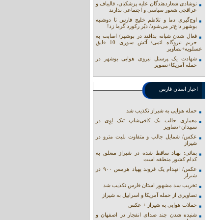
نوشادی:شعاردهندگان علیه پزشکیان، قالیباف و
عراقچی شعور سیاسی و اجتماعی ندارند
اوج‌گیری دما و تلاطم خلیج فارس تا دوشنبه
بوشهر داغ‌تر می‌شود/ دیّر رکورد گرما زد!
فعال شدن شبانه پدافند در بوشهر/ اصابت به
حریم نیروگاه اتمی/ آتش سوزی 10 قایق
عسلویه+نصاویر
شهادت یک پرسنل نیروی هوایی بوشهر در
حمله آمریکا+تصویر
اخبار استان فارس
حمله هوایی به شیراز تکذیب شد
معماری جالب یک کافی‌شاپ تیک اِوِی در
سپیدان+تصاویر
عکس/ شمایل جالب و متفاوت بلیت مترو در
شیراز
بقائی: پهپاد ساقط شده در شیراز متعلق به
کدام کشور منطقه است
عکس/ انهدام یک فروند پهپاد هرمس ۹۰۰ در
شیراز
تخریب سد مشهور استان فارس تکذیب شد
تصاویری از حمله آمریکا و اسراییل به شیراز
حملات هوایی به شیراز + عکس
شنیده شدن چند صدای انفجار در اصفهان و