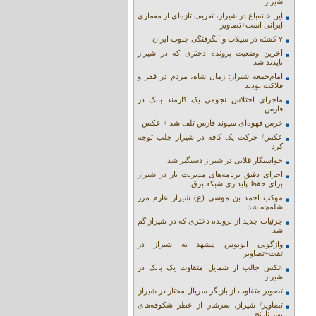
شیراز
این خانه‌باغ در شیراز، تعریف تازه‌ای از معماری
ایرانی است+تصاویر
۷ کشته در سیلاب و آبگرفتگی جنوب ایران
آخرین وضعیت پرونده دختری که در شیراز
ناپدید شد
امام‌جمعه شیراز: زمان شاه، مردم در فقر و
فلاکت بودند
ماجرای اختلاس نجومی یک کارمند بانک در
فارس
خرس قهوه‌ای سیوند فارس تلف شد + عکس
عکس/ حرکت یک کافه در شیراز جلب توجه
کرد
خواستگار قلابی در شیراز دستگیر شد
اجرای دقیق برنامه‌های مدیریت بار در شیراز
برای حفظ پایداری شبکه برق
موکب احمد بن موسی (ع) شیراز عازم مرز
شلمچه شد
جزئیات جدید از پرونده دختری که در شیراز گم
شد
واژگونی اتوبوس مشهد به شیراز در
تفت+تصاویر
عکس جالب از شمایل متفاوت یک بانک در
شیراز
تصویر متفاوت از بازیگر سریال مختار در شیراز
تصاویر/ شیراز، سرشار از عطر شکوفه‌های
بهار نارنج