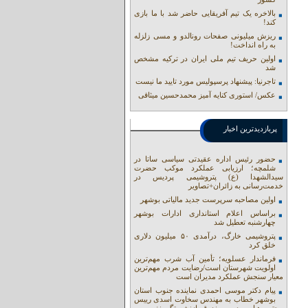
بالاخره یک تیم آفریقایی حاضر شد با ما بازی
کند!
ریزش میلیونی صفحات رونالدو و مسی زلزله
به راه انداخت!
اولین حریف تیم ملی ایران در ترکیه مشخص
شد
تاجرنیا: پیشنهاد پرسپولیس مورد تایید ما نیست
عکس/ استوری کنایه آمیز محمدحسین میثاقی
پربازدیدترین اخبار
حضور رئیس اداره عقیدتی سیاسی ساتا در
شلمچه؛ ارزیابی عملکرد موکب حضرت
سیدالشهدا (ع) پتروشیمی پردیس در
خدمت‌رسانی به زائران+تصاویر
اولین مصاحبه سرپرست جدید مالیاتی بوشهر
براساس اعلام استانداری ادارات بوشهر
چهارشنبه تعطیل شد
پتروشیمی خارگ، درآمدی ۵۰ میلیون دلاری
خلق کرد
فرماندار عسلویه؛ تأمین آب شرب مهم‌ترین
اولویت شهرستان است/رضایت مردم مهم‌ترین
معیار سنجش عملکرد مدیران است
پیام دکتر موسی احمدی نماینده جنوب استان
بوشهر خطاب به مهندس سخاوت اسدی رییس