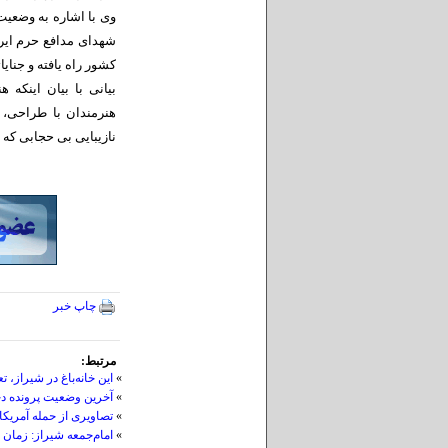
وی با اشاره به وضعیت
شهدای مدافع حرم ایرا
کشور راه یافته و جنایات
بیانی با بیان اینکه هن
هنرمندان با طراحی، 
نازیبایی بی حجابی که 
چاپ خبر
مرتبط:
»
این خانه‌باغ در شیراز، 
»
آخرین وضعیت پرونده دخ
»
تصاویری از حمله آمریکا 
»
امام‌جمعه شیراز: زمان 